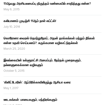
19ஆவது அரசியலமைப்பு திருத்தம் உண்மையில் சாதித்தது என்ன?
May 6, 2015
கலியாணம் முடிஞ்சி 11ஆம் நாள் எய்ட்ஸ்!
July 10, 2014
கொரோனா வைரஸ் தொற்றுநோய், அதன் தாக்கங்கள் மற்றும் நீங்கள்
என்ன உதவி செய்யலாம்?: சுருக்கமான வழிகாட்டுதல்கள்
March 25, 2020
இலங்கையின் உள்ளூராட்சி அமைப்பும், தேர்தல் முறைகளும்,
நல்லாளுகைக்கான வழிகளும்
October 5, 2015
‘கிளிட்டோரிஸ்’: ஆப்பிரிக்காவிலிருந்து ஆசியா வரை
May 1, 2017
ஊடகங்கள்: மாயைகளும், மந்திரங்களும்