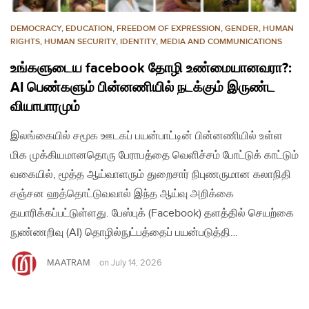
DEMOCRACY
,
EDUCATION
,
FREEDOM OF EXPRESSION
,
GENDER
,
HUMAN
RIGHTS
,
HUMAN SECURITY
,
IDENTITY
,
MEDIA AND COMMUNICATIONS
உங்களுடைய facebook தோழி உண்மையானவரா?:
AI பெண்களும் பின்னணியில் நடக்கும் இருண்ட
வியாபாரமும்
இலங்கையில் சமூக ஊடகப் பயன்பாட்டின் பின்னணியில் உள்ள
மிக முக்கியமானதொரு பேராபத்தை வெளிச்சம் போட்டுக் காட்டும்
வகையில், மூத்த ஆய்வாளரும் துறைசார் நிபுணருமான கலாநிதி
சஞ்சன ஹத்தொட்டுவவால் இந்த ஆய்வு அறிக்கை
தயாரிக்கப்பட்டுள்ளது. பேஸ்புக் (Facebook) தளத்தில் செயற்கை
நுண்ணறிவு (AI) தொழில்நுட்பத்தைப் பயன்படுத்தி…
MAATRAM
on
July 14, 2026