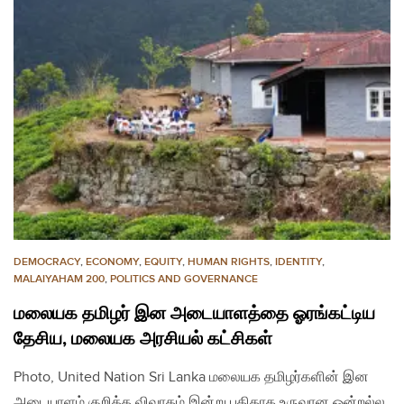
DEMOCRACY
,
ECONOMY
,
EQUITY
,
HUMAN RIGHTS
,
IDENTITY
,
MALAIYAHAM 200
,
POLITICS AND GOVERNANCE
மலையக தமிழர் இன அடையாளத்தை ஓரங்கட்டிய
தேசிய, மலையக அரசியல் கட்சிகள்
Photo, United Nation Sri Lanka மலையக தமிழர்களின் இன
அடையாளம் குறித்த விவாதம் இன்று புதிதாக உருவான ஒன்றல்ல.