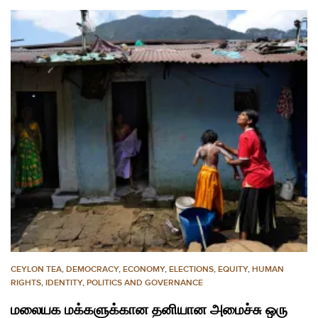
CEYLON TEA
,
DEMOCRACY
,
ECONOMY
,
ELECTIONS
,
EQUITY
,
HUMAN
RIGHTS
,
IDENTITY
,
POLITICS AND GOVERNANCE
மலையக மக்களுக்கான தனியான அமைச்சு ஒரு