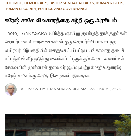
COLOMBO
,
DEMOCRACY
,
EASTER SUNDAY ATTACKS
,
HUMAN RIGHTS
,
HUMAN SECURITY
,
POLITICS AND GOVERNANCE
சுரேஷ் சாலே விவகாரத்தை சுற்றி ஒரு அரசியல்
Photo, LANKASARA உயிர்த்த ஞாயிறு குண்டுத் தாக்குதல்கள்
தொடர்பான விசாரணைகளின் ஒரு தொடர்ச்சியாக கடந்த
பெப்ரவரி பிற்பகுதியில் கைதுசெய்யப்பட்டு பயங்கரவாத தடைச்
சட்டத்தின் கீழ் தடுத்து வைக்கப்பட்டிருக்கும் அரச புலனாய்வுச்
சேவையின் முன்னாள் தலைவர் (ஓய்வுபெற்ற மேஜர் ஜெனரல்)
சுரேஷ் சாலேக்கு அநீதி இழைக்கப்படுவதாக…
VEERAGATHY THANABALASINGHAM
on
June 25, 2026