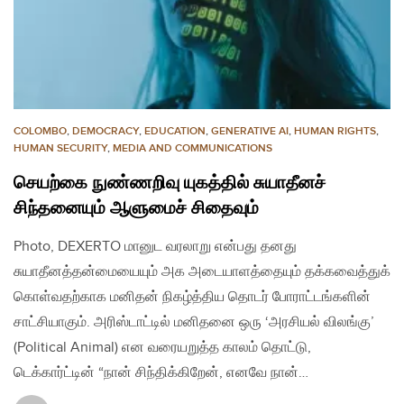
COLOMBO
,
DEMOCRACY
,
EDUCATION
,
GENERATIVE AI
,
HUMAN RIGHTS
,
HUMAN SECURITY
,
MEDIA AND COMMUNICATIONS
செயற்கை நுண்ணறிவு யுகத்தில் சுயாதீனச்
சிந்தனையும் ஆளுமைச் சிதைவும்
Photo, DEXERTO மானுட வரலாறு என்பது தனது
சுயாதீனத்தன்மையையும் அக அடையாளத்தையும் தக்கவைத்துக்
கொள்வதற்காக மனிதன் நிகழ்த்திய தொடர் போராட்டங்களின்
சாட்சியாகும். அரிஸ்டாட்டில் மனிதனை ஒரு ‘அரசியல் விலங்கு’
(Political Animal) என வரையறுத்த காலம் தொட்டு,
டெக்கார்ட்டின் “நான் சிந்திக்கிறேன், எனவே நான்…