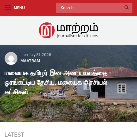
S
Search
MENU
k
for:
i
p
t
o
m
on
July 31, 2026
a
MAATRAM
i
மலையக தமிழர் இன அடையாளத்தை
n
c
ஓரங்கட்டிய தேசிய, மலையக அரசியல்
o
கட்சிகள்
n
t
e
n
t
LATEST