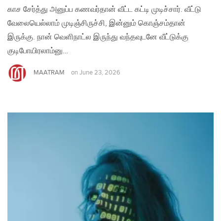
காச சேர்த்து அனுப்ப கணவர்தான் வீட்ட கட்டி முடிச்சார். வீட்டு
வேலையெல்லாம் முடிஞ்சிருச்சி, இன்னும் கொஞ்சம்தான்
இருக்கு. நான் வெளிநாட்ல இருந்து வந்தவுடனே வீட்டுக்கு
குடிபோயிரலாம்னு…
MAATRAM
on
June 23, 2026