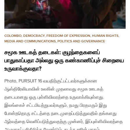
COLOMBO
,
DEMOCRACY
,
FREEDOM OF EXPRESSION
,
HUMAN RIGHTS
,
MEDIA AND COMMUNICATIONS
,
POLITICS AND GOVERNANCE
சமூக ஊடகத் தடைகள்: குழந்தைகளைப்
பாதுகாப்பதா அல்லது ஒரு கண்காணிப்புச் சிறையை
உருவாக்குவதா?
Photo, PURSUIT 16 வயதிற்குட்பட்டவர்களுக்கான
ஆஸ்திரேலியாவின் உலகின் முதலாவது சமூக ஊடகத்
தடையானது ஒரு புள்ளிவிவரத்தை உருவாக்கியுள்ளது.
இலங்கைச் சட்டமியற்றுபவர்களும், நமது பிரதமரும் இது
போன்றதொரு சட்டத்தை நடைமுறைப்படுத்துவதில் தங்களது
ஆர்வத்தை வெளிப்படுத்துவதற்கு முன்னர், இப்புள்ளிவிவரத்தை
ஆழமாகப் பரிசீலிக்க வேண்டும். கடந்த ஜூன் மாதம்…