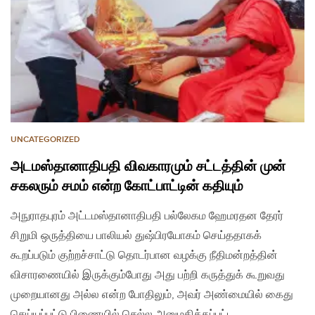
UNCATEGORIZED
அடமஸ்தானாதிபதி விவகாரமும் சட்டத்தின் முன்
சகலரும் சமம் என்ற கோட்பாட்டின் கதியும்
அநுராதபுரம் அட்டமஸ்தானாதிபதி பல்லேகம ஹேமரதன தேரர்
சிறுமி ஒருத்தியை பாலியல் துஷ்பிரயோகம் செய்ததாகக்
கூறப்படும் குற்றச்சாட்டு தொடர்பான வழக்கு நீதிமன்றத்தின்
விசாரணையில் இருக்கும்போது அது பற்றி கருத்துக் கூறுவது
முறையானது அல்ல என்ற போதிலும், அவர் அண்மையில் கைது
செய்யப்பட்டு பிணையில் செல்ல அனுமதிக்கப்பட்ட…