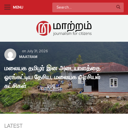
S
Search
MENU
k
for:
i
p
t
o
m
on
July 31, 2026
a
MAATRAM
i
மலையக தமிழர் இன அடையாளத்தை
n
c
ஓரங்கட்டிய தேசிய, மலையக அரசியல்
o
கட்சிகள்
n
t
e
n
t
LATEST