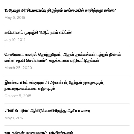
19ஆவது அரசியலமைப்பு திருத்தம் உண்மையில் சாதித்தது என்ன?
May 6, 2015
கலியாணம் முடிஞ்சி 11ஆம் நாள் எய்ட்ஸ்!
July 10, 2014
கொரோனா வைரஸ் தொற்றுநோய், அதன் தாக்கங்கள் மற்றும் நீங்கள்
என்ன உதவி செய்யலாம்?: சுருக்கமான வழிகாட்டுதல்கள்
March 25, 2020
இலங்கையின் உள்ளூராட்சி அமைப்பும், தேர்தல் முறைகளும்,
நல்லாளுகைக்கான வழிகளும்
October 5, 2015
‘கிளிட்டோரிஸ்’: ஆப்பிரிக்காவிலிருந்து ஆசியா வரை
May 1, 2017
ஊடகங்கள்: மாயைகளும், மந்திரங்களும்