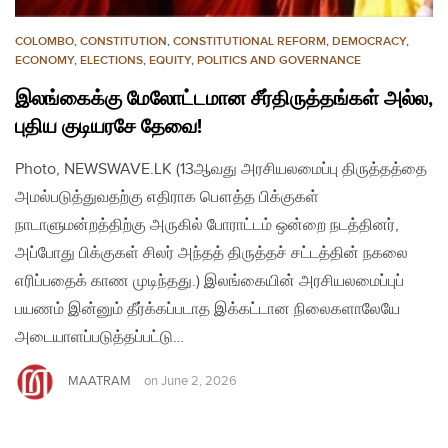
COLOMBO
,
CONSTITUTION
,
CONSTITUTIONAL REFORM
,
DEMOCRACY
,
ECONOMY
,
ELECTIONS
,
EQUITY
,
POLITICS AND GOVERNANCE
இலங்கைக்கு மேலோட்டமான சீர்திருத்தங்கள் அல்ல,
புதிய குடியரசே தேவை!
Photo, NEWSWAVE.LK (13ஆவது அரசியலமைப்பு திருத்தத்தை
அமல்படுத்துவதற்கு எதிராக பௌத்த பிக்குகள்
நாடாளுமன்றத்திற்கு அருகில் போராட்டம் ஒன்றை நடத்தினர்,
அப்போது பிக்குகள் சிலர் அந்தத் திருத்தச் சட்டத்தின் நகலை
எரிப்பதைக் காண முடிந்தது.) இலங்கையின் அரசியலமைப்புப்
பயணம் இன்னும் தீர்க்கப்படாத இக்கட்டான நிலைகளாலேயே
அடையாளப்படுத்தப்பட்டு…
MAATRAM
on
June 2, 2026