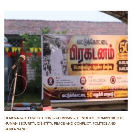
DEMOCRACY
,
EQUITY
,
ETHNIC CLEANSING
,
GENOCIDE
,
HUMAN RIGHTS
,
HUMAN SECURITY
,
IDENTITY
,
PEACE AND CONFLICT
,
POLITICS AND
GOVERNANCE