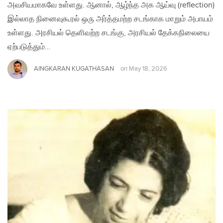
அவசியமாகவே உள்ளது. ஆனால், ஆழ்ந்த அக ஆய்வு (reflection)
இல்லாத நினைவுகூரல் ஒரு அர்த்தமற்ற சடங்காக மாறும் அபாயம்
உள்ளது. அரசியல் தெளிவற்ற சடங்கு, அரசியல் தேக்கநிலையை
ஏற்படுத்தும்…
AINGKARAN KUGATHASAN
on
May 18, 2026