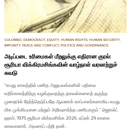
COLOMBO
,
DEMOCRACY
,
EQUITY
,
HUMAN RIGHTS
,
HUMAN SECURITY
,
IMPUNITY
,
PEACE AND CONFLICT
,
POLITICS AND GOVERNANCE
அடிப்படை உரிமைகள் மீறலுக்கு எதிரான குரல்:
சூரியா விக்கிரமசிங்கவின் வாழ்நாள் வரலாற்றுச்
சுவடு
“எமது காலத்தில் மனித அனுபவங்களின் பதிவை
எதிர்காலத்திற்கு வழங்குவதற்கு தகவல்களைத் தகுந்த
முறையில் தேர்ந்தெடுப்பதே ஆவணக் காப்பாளர்களாகிய எமது
மிக முக்கியமான மற்றும் அறிவுசார்ந்த பணியாகும்.” ஜெரால்ட்
ஹாம், 1975 சூரியா விக்ரமசிங்க 2026, ஏப்ரல் 29 காலை
காலமானார். அவரைப் பற்றி நான்…