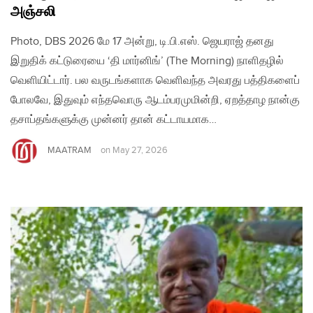
அஞ்சலி
Photo, DBS 2026 மே 17 அன்று, டி.பி.எஸ். ஜெயராஜ் தனது
இறுதிக் கட்டுரையை ‘தி மார்னிங்’ (The Morning) நாளிதழில்
வெளியிட்டார். பல வருடங்களாக வெளிவந்த அவரது பத்திகளைப்
போலவே, இதுவும் எந்தவொரு ஆடம்பரமுமின்றி, ஏறத்தாழ நான்கு
தசாப்தங்களுக்கு முன்னர் தான் கட்டாயமாக…
MAATRAM
on
May 27, 2026