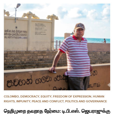
COLOMBO
,
DEMOCRACY
,
EQUITY
,
FREEDOM OF EXPRESSION
,
HUMAN
RIGHTS
,
IMPUNITY
,
PEACE AND CONFLICT
,
POLITICS AND GOVERNANCE
நெறிமுறை தவறாத நேர்மை: டி.பி.எஸ். ஜெயராஜுக்கு