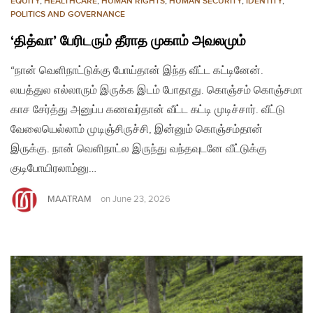
EQUITY
,
HEALTHCARE
,
HUMAN RIGHTS
,
HUMAN SECURITY
,
IDENTITY
,
POLITICS AND GOVERNANCE
‘தித்வா’ பேரிடரும் தீராத முகாம் அவலமும்
“நான் வெளிநாட்டுக்கு போய்தான் இந்த வீட்ட கட்டினேன்.
லயத்துல எல்லாரும் இருக்க இடம் போதாது. கொஞ்சம் கொஞ்சமா
காச சேர்த்து அனுப்ப கணவர்தான் வீட்ட கட்டி முடிச்சார். வீட்டு
வேலையெல்லாம் முடிஞ்சிருச்சி, இன்னும் கொஞ்சம்தான்
இருக்கு. நான் வெளிநாட்ல இருந்து வந்தவுடனே வீட்டுக்கு
குடிபோயிரலாம்னு…
MAATRAM
on
June 23, 2026