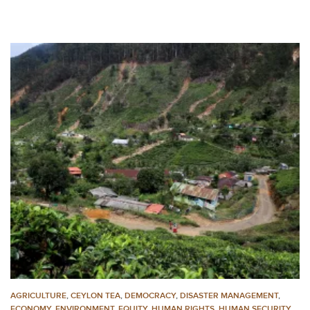
AGRICULTURE
,
CEYLON TEA
,
DEMOCRACY
,
DISASTER MANAGEMENT
,
ECONOMY
,
ENVIRONMENT
,
EQUITY
,
HUMAN RIGHTS
,
HUMAN SECURITY
,