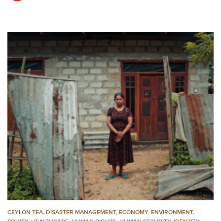
CEYLON TEA
,
DISASTER MANAGEMENT
,
ECONOMY
,
ENVIRONMENT
,