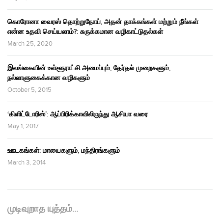
கொரோனா வைரஸ் தொற்றுநோய், அதன் தாக்கங்கள் மற்றும் நீங்கள்
என்ன உதவி செய்யலாம்?: சுருக்கமான வழிகாட்டுதல்கள்
March 25, 2020
இலங்கையின் உள்ளூராட்சி அமைப்பும், தேர்தல் முறைகளும்,
நல்லாளுகைக்கான வழிகளும்
October 5, 2015
‘கிளிட்டோரிஸ்’: ஆப்பிரிக்காவிலிருந்து ஆசியா வரை
May 1, 2017
ஊடகங்கள்: மாயைகளும், மந்திரங்களும்
March 3, 2014
முடிவுறாத யுத்தம்…