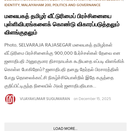
IDENTITY
,
MALAIYAHAM 200
,
POLITICS AND GOVERNANCE
மலையகத் தமிழர் வீட்டுரிமைப் பிரச்சினையை
புள்ளிவிபரங்களைக் கொண்டு விகாரப்படுத்தலும்
விளங்குதலும்
Photo, SELVARAJA RAJASEGAR மலையகத் தமிழர்கள்
வீட்டுரிமை பிரச்சினைக்கு 900,000 பேர்ச்சஸ்கள் தேவை என
ஜனாதிபதி அனுரகுமார திசாநாயக்க கூறியதை எப்படி விளங்கிக்
கொள்ள போகிறோம்? ஜனாதிபதி தனது தேர்தல் பிரசாரத்தின்
போது தொலைக்காட்சி நிகழ்ச்சியொன்றில் இதே கருத்தை
குறிப்பிட்டிருந்த நிலையில் அவர் ஜனாதிபதியாக…
VIJAYAKUMAR SUGUMARAN
on
December 15, 2025
LOAD MORE...