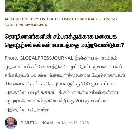
AGRICULTURE
,
CEYLON TEA
,
COLOMBO
,
DEMOCRACY
,
ECONOMY
,
EQUITY
,
HUMAN RIGHTS
தொழிலாளர்களின் சம்பளத்துக்காக மலையக
தொழிற்சங்கங்கள் உபாயத்தை மாற்றவேண்டுமா?
Photo, GLOBALPRESSJOURNAL இன்றைய அரசாங்கம்
முதலாளிமார் சம்மேளனத்தினரிடமும் தோட்ட முகாமையாளர்
சங்கத்துடன் பல சுற்று பேச்சுவார்த்தைகளை மேற்கொண்டதன்
விளைவாக தோட்டத் தொழிலாளருக்கு 200 ரூபா சம்பள
அதிகரிப்பை வழங்க தோட்டக் கம்பனிகள் முன்வந்துள்ளன.
மறுபுறம் அரசாங்கம் நாளொன்றிற்கு 200 ரூபா சம்பள
அதிகரிப்பை அரசாங்க…
P. MUTHULINGAM
on
March 12, 2026