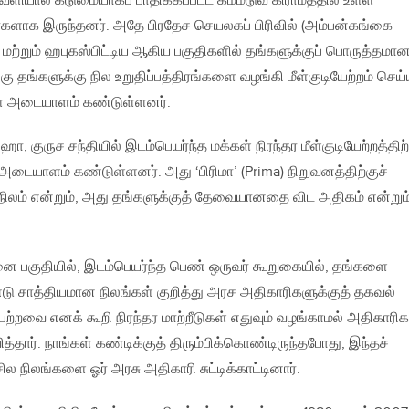
ளியால் கடுமையாகப் பாதிக்கப்பட்ட கம்மடுவ கிராமத்தில் உள்ள
களாக இருந்தனர். அதே பிரதேச செயலகப் பிரிவில் (அம்பன்கங்கை
ற்றும் ஹபுகஸ்பிட்டிய ஆகிய பகுதிகளில் தங்களுக்குப் பொருத்தமா
கு தங்களுக்கு நில உறுதிப்பத்திரங்களை வழங்கி மீள்குடியேற்றம் செய
ிகள் அடையாளம் கண்டுள்ளனர்.
, குருச சந்தியில் இடம்பெயர்ந்த மக்கள் நிரந்தர மீள்குடியேற்றத்திற்
ையாளம் கண்டுள்ளனர். அது ‘பிரிமா’ (Prima) நிறுவனத்திற்குச்
 நிலம் என்றும், அது தங்களுக்குத் தேவையானதை விட அதிகம் என்றும
ை பகுதியில், இடம்பெயர்ந்த பெண் ஒருவர் கூறுகையில், தங்களை
்டு சாத்தியமான நிலங்கள் குறித்து அரச அதிகாரிகளுக்குத் தகவல்
பற்றவை எனக் கூறி நிரந்தர மாற்றீடுகள் எதுவும் வழங்காமல் அதிகாரிக
ித்தார். நாங்கள் கண்டிக்குத் திரும்பிக்கொண்டிருந்தபோது, இந்தச்
ில நிலங்களை ஓர் அரசு அதிகாரி சுட்டிக்காட்டினார்.