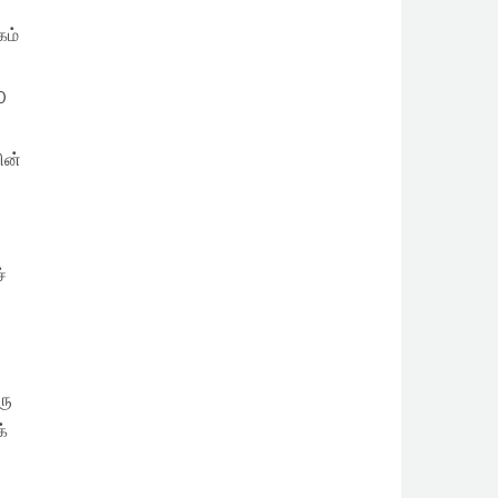
கம்
0
ின்
்
ரு
்