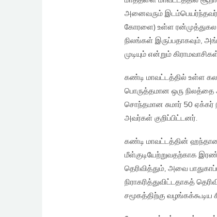
மாத்தளை மாவட்டத்தில் சூறாவ
அனைவரும் இடம்பெயர்ந்தவர்
கோரளை) உள்ள ரன்முத்துகல ம
நிலங்கள் இருப்பதாகவும், அங்
முடியும் என்றும் கிராமவாச
கண்டி மாவட்டத்தில் உள்ள கலஹா
பொருத்தமான ஒரு நிலத்தை அட
சொந்தமான சுமார் 50 ஏக்கர்
அவர்கள் குறிப்பிட்டனர்.
கண்டி மாவட்டத்தின் ஹந்தான
மீள்குடியேற்றுவதற்காக இரண
தெரிவித்தும், அவை பாதுகாப்
நிராகரித்துவிட்டதாகத் தெரிவ
சமூகத்திற்கு வழங்கக்கூடிய ச