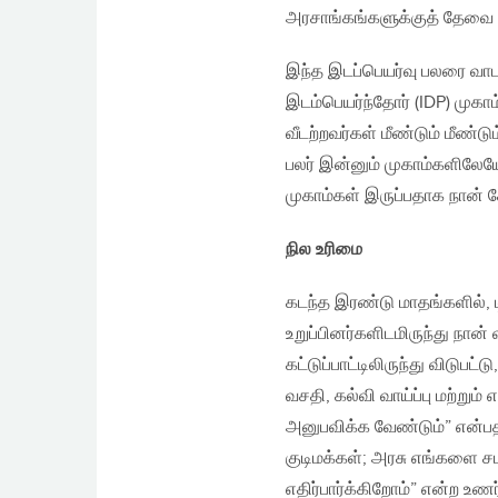
அரசாங்கங்களுக்குத் தேவை அ
இந்த இடப்பெயர்வு பலரை வாடக
இடம்பெயர்ந்தோர் (IDP) முகா
வீடற்றவர்கள் மீண்டும் மீண்ட
பலர் இன்னும் முகாம்களிலேயே
முகாம்கள் இருப்பதாக நான் கே
நில உரிமை
கடந்த இரண்டு மாதங்களில், 
உறுப்பினர்களிடமிருந்து நான
கட்டுப்பாட்டிலிருந்து விடு
வசதி, கல்வி வாய்ப்பு மற்ற
அனுபவிக்க வேண்டும்” என்பத
குடிமக்கள்; அரசு எங்களை ச
எதிர்பார்க்கிறோம்” என்ற உணர