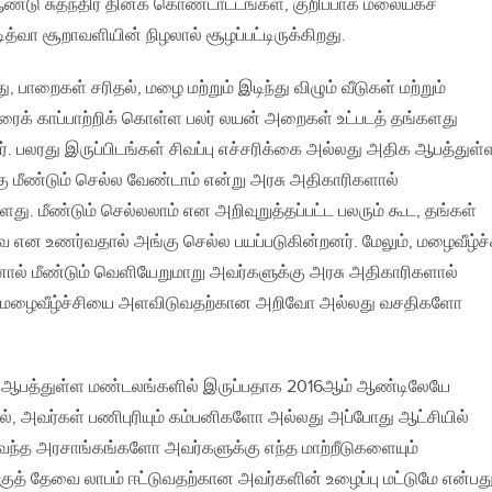
ஆண்டு சுதந்திர தினக் கொண்டாட்டங்கள், குறிப்பாக மலையகச்
்வா சூறாவளியின் நிழலால் சூழப்பட்டிருக்கிறது.
 பாறைகள் சரிதல், மழை மற்றும் இடிந்து விழும் வீடுகள் மற்றும்
ரைக் காப்பாற்றிக் கொள்ள பலர் லயன் அறைகள் உட்படத் தங்களது
். பலரது இருப்பிடங்கள் சிவப்பு எச்சரிக்கை அல்லது அதிக ஆபத்துள்
கு மீண்டும் செல்ல வேண்டாம் என்று அரசு அதிகாரிகளால்
ளது. மீண்டும் செல்லலாம் என அறிவுறுத்தப்பட்ட பலரும் கூட, தங்கள்
ை என உணர்வதால் அங்கு செல்ல பயப்படுகின்றனர். மேலும், மழைவீழ்ச்
ினால் மீண்டும் வெளியேறுமாறு அவர்களுக்கு அரசு அதிகாரிகளால்
னும், மழைவீழ்ச்சியை அளவிடுவதற்கான அறிவோ அல்லது வசதிகளோ
க ஆபத்துள்ள மண்டலங்களில் இருப்பதாக 2016ஆம் ஆண்டிலேயே
னால், அவர்கள் பணிபுரியும் கம்பனிகளோ அல்லது அப்போது ஆட்சியில்
ன் வந்த அரசாங்கங்களோ அவர்களுக்கு எந்த மாற்றீடுகளையும்
ுத் தேவை லாபம் ஈட்டுவதற்கான அவர்களின் உழைப்பு மட்டுமே என்பது