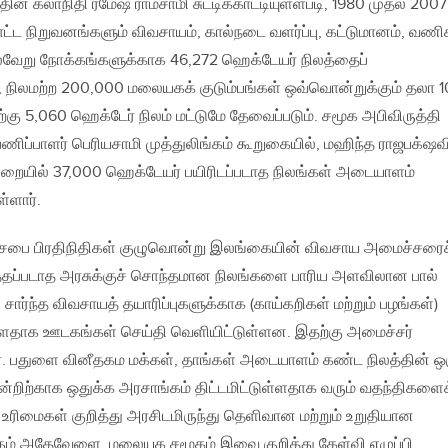
் கலாநிதி ரமேஷ் ராமசாமி சுட்டிக்காட்டியுள்ளபடி, 1980 முதல் 2007
்ட நிறுவனங்களும் விவசாயம், கால்நடை வளர்ப்பு, கட்டுமானம், வணி
 பல்வேறு நோக்கங்களுக்காக 46,272 ஹெக்டேயர் நிலத்தைப்
 நிலமற்ற 200,000 மலையகக் குடும்பங்கள் ஒவ்வொன்றுக்கும் தலா 1
ற்கு 5,060 ஹெக்டேர் நிலம் மட்டுமே தேவைப்படும். சமூக அபிவிருத்தி
பணிப்பாளர் பெரியசாமி முத்துலிங்கம் கூறுகையில், மஹிந்த ராஜபக்‌ஷவ
துறையில் 37,000 ஹெக்டேயர் பயிரிடப்படாத நிலங்கள் அடையாளம்
்ளார்.
க சபை பிரதிநிதிகள் குழுவொன்று இலங்கையின் விவசாய அமைச்சரைச
ுத்தப்படாத அரசுக்குச் சொந்தமான நிலங்களை பாரிய அளவிலான பால்
ார்ந்த விவசாயத் தயாரிப்புகளுக்காக (காய்கறிகள் மற்றும் பழங்கள்)
்ளதாக ஊடகங்கள் செய்தி வெளியிட்டுள்ளன. இதற்கு அமைச்சர்
ர். பதுளை வினீதகம மக்கள், தாங்கள் அடையாளம் கண்ட நிலத்தின் ஒ
றிற்காக ஒதுக்க அரசாங்கம் திட்டமிட்டுள்ளதாக வரும் வதந்திகளைக
 உரிமைகள் குறித்து அரசிடமிருந்து தெளிவான மற்றும் உறுதியான
்கும் அதேவேளை, மலையக சமூகம் இவை குறித்து கேள்வி எழுப்பி