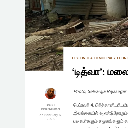
CEYLON TEA
,
DEMOCRACY
,
ECON
‘டித்வா’: மல
Photo, Selvaraja Rajasegar
பெப்ரவரி 4, பிரித்தானியரிடம
RUKI
FERNANDO
இலங்கையில் ஆண்டுதோறும் ச
on
February 5,
2026
பல நபர்களும் சமூகங்களும