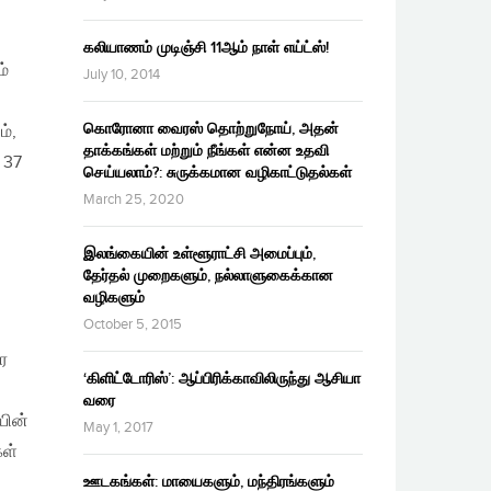
கலியாணம் முடிஞ்சி 11ஆம் நாள் எய்ட்ஸ்!
ம்
July 10, 2014
கொரோனா வைரஸ் தொற்றுநோய், அதன்
ம்,
தாக்கங்கள் மற்றும் நீங்கள் என்ன உதவி
 37
செய்யலாம்?: சுருக்கமான வழிகாட்டுதல்கள்
March 25, 2020
இலங்கையின் உள்ளூராட்சி அமைப்பும்,
தேர்தல் முறைகளும், நல்லாளுகைக்கான
வழிகளும்
October 5, 2015
ர
‘கிளிட்டோரிஸ்’: ஆப்பிரிக்காவிலிருந்து ஆசியா
வரை
யின்
May 1, 2017
கள்
ஊடகங்கள்: மாயைகளும், மந்திரங்களும்