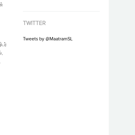
ன்
TWITTER
Tweets by @MaatramSL
இடர்
்,
,