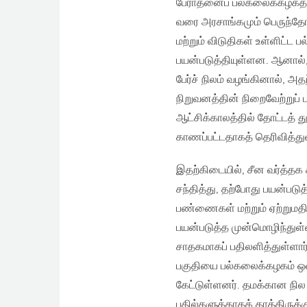
பேராதனைப் பல்கலைக்கழகத்தின
வரை அரசாங்கமும் பெருந்தோட
மற்றும் விடுதிகள் உள்ளிட்ட
பயன்படுத்தியுள்ளன. ஆனால்,
பேர்ச் நிலம் வழங்கினால், அத
நிறுவனத்தின் நிறைவேற்றுப் 
ஆட்சிக்காலத்தில் தோட்டத் 
காணப்பட்டதாகத் தெரிவித்துள
இதற்கிடையில், சீன வர்த்த
சந்தித்து, தற்போது பயன்பட
பண்ணைகள் மற்றும் ஏற்றுமதி ச
பயன்படுத்த முன்மொழிந்துள
சாதகமாகப் பதிலளித்துள்ளா
பகுதியை பல்கலைக்கழகம் ஒன்
கேட்டுள்ளனர். தமக்கான நில
பதில்களுக்காகக் காத்திருக