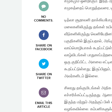
சமூகமும் ஒன்றாகும். இந்த 
சமூகத்தைப் பொறுத்தவரை, டித
NO
டித்வா சூறாவளி தாக்கியபோது,
COMMENTS
.
மலைகளிலிருந்து தங்கள் உயி
வீடுகளிலிருந்து வெளியேறினர
பகுதிகளில் இருப்பதால், அங்
SHARE ON
வாய்மொழியாகக் கூறப்பட்டுள்
FACEBOOK
வாழ்விடங்கள் பாதுகாப்பற்றவ
ஒரு குறிப்பிட்ட அளவை எட்ட
கூறப்பட்டுள்ளது; இருப்பி
SHARE ON
அவர்களிடம் இல்லை.
TWITTER
சிலரது தங்குமிடங்கள் அதி
எச்சரிக்கப்பட்டிருந்தது. ஆ
இருந்த மற்றும் அதற்குப் பி
EMAIL THIS
ARTICLE
வழங்கவில்லை. கம்பனிகளுக்க