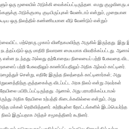
ஒரு மூலையில் அடுக்கி வைக்கப்பட்டிருந்தன. எமது குழுவினருட
ங்களுக்கு அடுக்குமாடி குடியிருப்புகள் வேண்டாம் என்றும், முறையான
) கூடிய ஒரு நிலத்தில் கண்ணியமான வீடு வேண்டும் என்றும்
ர்வையிட்ட மற்றொரு முகாம் வினீதகமவிற்கு அருகில் இருந்தது. இது 
த்தப்படும் ஒரு மாதிரி நிவாரண மையமாக விவரிக்கப்பட்டது. ஆனால
கு என்ன நடந்தது அல்லது தற்போதைய நிலையைப் பற்றி பேசுவதை விட
ைப் பற்றி பேசுவதிலும் காண்பிப்பதிலும் அதிக ஆர்வம் காட்டினர்.
த்துச் சென்று, எதிரே இருந்த நிலத்தைக் காட்டினார்கள்; அது
ுவனத்திற்கு குத்தகைக்கு விடப்பட்ட அரசு நிலம் என்று அவர்கள்
 தேயிலை பயிரிடப்பட்டிருந்தது. ஆனால், அது பராமரிக்கப்படாமல்
ிருந்து அதிக தேயிலை உற்பத்தி கிடைக்கவில்லை என்றும், அது
்த மக்கள் தெரிவித்தனர். சுற்றியுள்ள தோட்டங்களில் இடம்பெயர்ந்த
ிலம் இருப்பதாக அந்தச் சமூகத்தினர் கூறினர்.