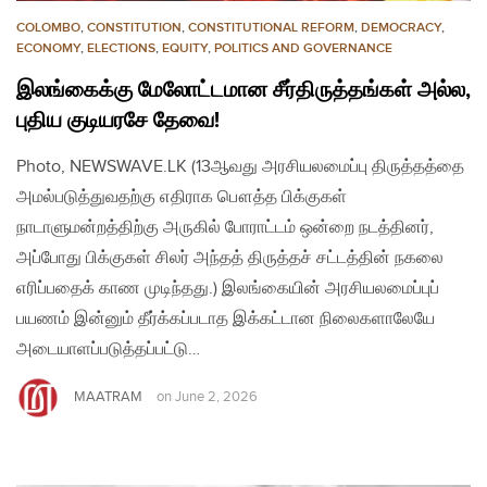
COLOMBO
,
CONSTITUTION
,
CONSTITUTIONAL REFORM
,
DEMOCRACY
,
ECONOMY
,
ELECTIONS
,
EQUITY
,
POLITICS AND GOVERNANCE
இலங்கைக்கு மேலோட்டமான சீர்திருத்தங்கள் அல்ல,
புதிய குடியரசே தேவை!
Photo, NEWSWAVE.LK (13ஆவது அரசியலமைப்பு திருத்தத்தை
அமல்படுத்துவதற்கு எதிராக பௌத்த பிக்குகள்
நாடாளுமன்றத்திற்கு அருகில் போராட்டம் ஒன்றை நடத்தினர்,
அப்போது பிக்குகள் சிலர் அந்தத் திருத்தச் சட்டத்தின் நகலை
எரிப்பதைக் காண முடிந்தது.) இலங்கையின் அரசியலமைப்புப்
பயணம் இன்னும் தீர்க்கப்படாத இக்கட்டான நிலைகளாலேயே
அடையாளப்படுத்தப்பட்டு…
MAATRAM
on
June 2, 2026