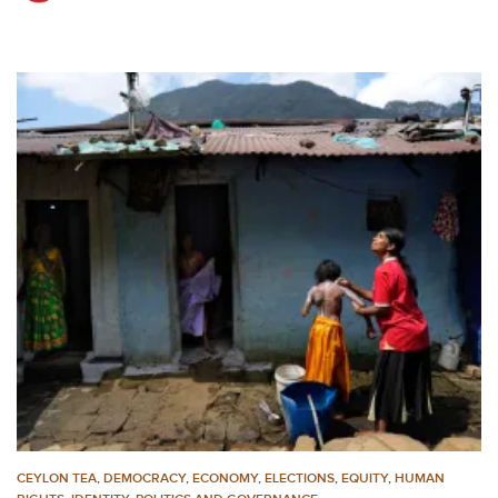
CEYLON TEA
,
DEMOCRACY
,
ECONOMY
,
ELECTIONS
,
EQUITY
,
HUMAN