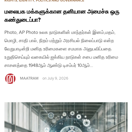
RIGHTS
,
IDENTITY
,
POLITICS AND GOVERNANCE
மலையக மக்களுக்கான தனியான அமைச்சு ஒரு
கண்துடைப்பா?
Photo, AP Photo உலக நாடுகளின் மாந்தர்கள் இனம்,மதம்,
மொழி, சாதி பால், நிறம் மற்றும் அரசியல் நிலைப்பாடு என்ற
வேறுபாடின்றி மனித உரிமைகளை சமமாக அனுபவிப்பதை
உறுதிசெய்யும் வகையில் ஐக்கிய நாடுகள் சபை மனித உரிமை
சாசனத்தை 1948ஆம் ஆண்டு டிசம்பர் 10ஆம்…
MAATRAM
on
July 9, 2026