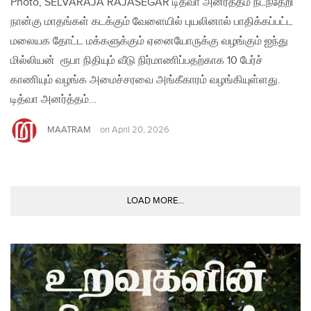
Photo, SELVARAJA RAJASEGAR டித்வா அனர்த்தம் நடந்தேறி
நான்கு மாதங்கள் கடக்கும் வேளையில் புயலினால் பாதிக்கப்பட்ட
மலையக தோட்ட மக்களுக்கும் ஏனையோருக்கு வழங்கும் ஐந்து
மில்லியன் ரூபா நிதியும் வீடு நிர்மாணிப்பதற்காக 10 பேர்ச்
காணியும் வழங்க அமைச்சரவை அங்கீகாரம் வழங்கியுள்ளது.
டித்வா அனர்த்தம்…
MAATRAM
on
April 20, 2026
LOAD MORE...