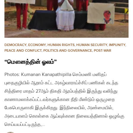
DEMOCRACY
,
ECONOMY
,
HUMAN RIGHTS
,
HUMAN SECURITY
,
IMPUNITY
,
PEACE AND CONFLICT
,
POLITICS AND GOVERNANCE
,
POST-WAR
“மௌனத்தின் ஓலம்”
Photos: Kumanan Kanapathipilla செம்மணி மனிதப்
புதைகுழியில் ஆறாம் கட்ட அகழ்வாராய்ச்சிப் பணிகள் கடந்த
சித்திரை மாதம் 27ஆம் திகதி ஆரம்பத்தில் இருந்து வலிந்து
காணாமலாக்கப்பட்டவர்களுக்கான நீதி மீண்டும் ஒருமுறை
பேசுபொருளாகி இருக்கிறது. இந்நிலையில், அண்மையில்,
அடையாளம் கொள்கை ஆய்வுக்கான நிலையத்தினால் ஒழுங்கு
செய்யயப்பட்டிருந்த,…