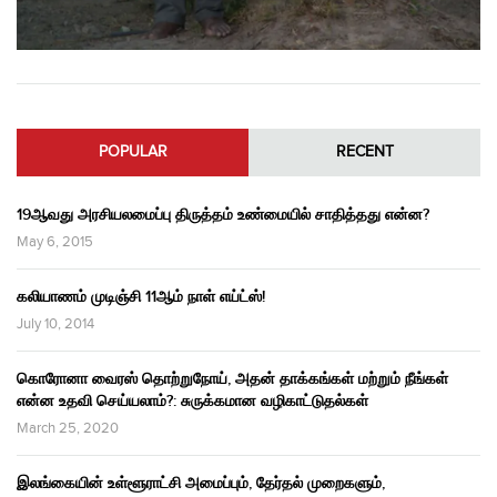
POPULAR
RECENT
19ஆவது அரசியலமைப்பு திருத்தம் உண்மையில் சாதித்தது என்ன?
May 6, 2015
கலியாணம் முடிஞ்சி 11ஆம் நாள் எய்ட்ஸ்!
July 10, 2014
கொரோனா வைரஸ் தொற்றுநோய், அதன் தாக்கங்கள் மற்றும் நீங்கள்
என்ன உதவி செய்யலாம்?: சுருக்கமான வழிகாட்டுதல்கள்
March 25, 2020
இலங்கையின் உள்ளூராட்சி அமைப்பும், தேர்தல் முறைகளும்,