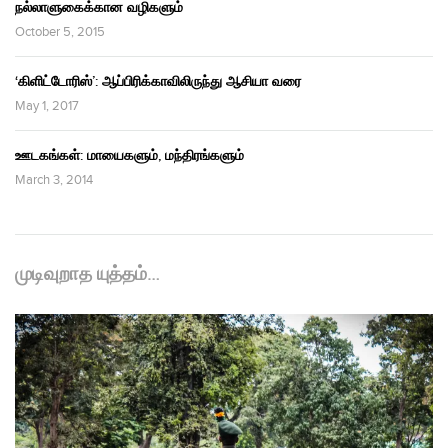
நல்லாளுகைக்கான வழிகளும்
October 5, 2015
‘கிளிட்டோரிஸ்’: ஆப்பிரிக்காவிலிருந்து ஆசியா வரை
May 1, 2017
ஊடகங்கள்: மாயைகளும், மந்திரங்களும்
March 3, 2014
முடிவுறாத யுத்தம்…