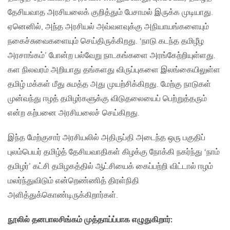
தேசியவாத அரசியலைக் குறித்தும் பேசாமல் இருக்க முடியாது.
ஏனெனில், அந்த அரசியல் அவ்வளவுக்கு அநியாயங்களையும்
நகைச்சுவைகளையும் செய்திருக்கிறது. ‘நாடு கடந்த தமிழீழ
அரசாங்கம்’ போன்ற பல்வேறு நாடகங்களை அரங்கேற்றியுள்ளது.
கள நிலவரம் அறியாது தங்களது விருப்புகளை இலங்கையிலுள்ள
தமிழ் மக்கள் மீது சுமத்த அது முயற்சிக்கிறது. மேற்கு நாடுகள்
முன்வந்து ஈழத் தமிழர்களுக்கு விடுதலையைப் பெற்றுத்தரும்
என்ற கற்பனை அரசியலைச் செய்கிறது.
இந்த மேற்குசார் அரசியலில் அதிருப்தி அடைந்த ஒரு பகுதிப்
புலம்பெயர் தமிழ்த் தேசியவாதிகள் கிழக்கு நோக்கி நகர்ந்து ‘நாம்
தமிழர்’ கட்சி தமிழகத்தில் ஆட்சியைக் கைப்பற்றி விட்டால் ஈழம்
மலர்ந்துவிடும் என்றெண்ணித் திரள்நிதி
அளித்துக்கொண்டிருக்கிறார்கள்.
நூலில் தனபாலசிங்கம் முத்தாய்ப்பாக எழுதுகிறார்: