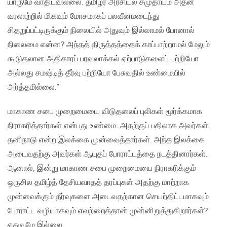
யாருமே வாதிடவில்லை. தமிழர் அரசியல் சமுதாயம் அதன்
வரலாற்றில் மிகவும் மோசமாகப் பலவீனமடைந்து
சிதறுப்பட்டிருக்கும் நிலையில் அதுவும் இல்லாமல் போனால்
நிலைமை என்ன? அந்தத் திருத்தத்தைக் காப்பாற்றாமல் மேலும்
கூடுதலான அதிகாரப் பரவலாக்கல் ஏற்பாடுகளைப் பற்றியோ
அல்லது சமஷ்டித் தீர்வு பற்றியோ பேசுவதில் உண்மையில்
அர்த்தமில்லை.”
மாகாண சபை முறைமையை விடுதலைப் புலிகள் மூர்க்கமாக
நிராகரித்தார்கள் என்பது உண்மை. அதற்குப் பதிலாக அவர்கள்
தனிநாடு என்ற இலக்கை முன்வைத்தார்கள். அந்த இலக்கை
அடைவதற்கு அவர்கள் ஆயுதப் போராட்டத்தை நடத்தினார்கள்.
ஆனால், இன்று மாகாண சபை முறைமையை நிராகரிக்கும்
ஒருசில தமிழ்த் தேசியவாதத் தரப்புகள் அதற்கு மாற்றாக
முன்வைக்கும் தீர்வுகளை அடைவதற்கான செயற்திட்டமாகவும்
போராட்ட வழியாகவும் எவற்றைத்தான் முன்னிறுத்துகிறார்கள்?
எதுவுமே இல்லை.