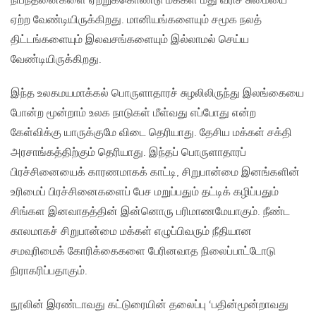
நிபந்தனைகளை ஏற்றுக்கொண்டு மக்கள் மீது வரிச் சுமையை
ஏற்ற வேண்டியிருக்கிறது. மானியங்களையும் சமூக நலத்
திட்டங்களையும் இலவசங்களையும் இல்லாமல் செய்ய
வேண்டியிருக்கிறது.
இந்த உலகமயமாக்கல் பொருளாதாரச் சுழலிலிருந்து இலங்கையை
போன்ற மூன்றாம் உலக நாடுகள் மீள்வது எப்போது என்ற
கேள்விக்கு யாருக்குமே விடை தெரியாது. தேசிய மக்கள் சக்தி
அரசாங்கத்திற்கும் தெரியாது. இந்தப் பொருளாதாரப்
பிரச்சினையைக் காரணமாகக் காட்டி, சிறுபான்மை இனங்களின்
உரிமைப் பிரச்சினைகளைப் பேச மறுப்பதும் தட்டிக் கழிப்பதும்
சிங்கள இனவாதத்தின் இன்னொரு பரிமாணமேயாகும். நீண்ட
காலமாகச் சிறுபான்மை மக்கள் எழுப்பிவரும் நீதியான
சமவுரிமைக் கோரிக்கைகளை பேரினவாத நிலைப்பாட்டோடு
நிராகரிப்பதாகும்.
நூலின் இரண்டாவது கட்டுரையின் தலைப்பு ‘பதின்மூன்றாவது