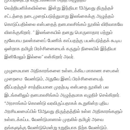
முப்பத்தெட்டு வருடங்களாக அந்த அழுத்தம்
வெற்றியளிக்கவில்லை. இன்று இந்தியா 13ஆவது திருத்தச்
சட்டத்தை நடைமுறைப்படுத்துமாறு இலங்கைக்கு அழுத்தம்
கொடுப்பதில்லை என்பதைத் தனபாலசிங்கம் நூலில் விரிவாகவே
விளக்குகிறார். ” இலங்கையில் தனது பொருளாதார மற்றும்
மூலேபாய நலன்களைப் பேணிக் காப்பதற்கு பயன்படுத்தக் கூடிய
ஒன்றாக தமிழர் பிரச்சினையைக் கருதும் நிலையில் இந்தியா
இனிமேலும் இல்லை” என்கிறார் அவர்.
முழுமையான அதிகாரங்களை உள்ளடக்கிய மாகாண சபைகள்
முறைமை வேண்டும், அதுவே இனப் பிரச்சினையைத்
தீர்ப்பதற்குச் சாத்தியமான முதற்படி என்பதை நூலின் பல
இடங்களிலும் தனபாலசிங்கம் அழுத்தமாக எழுதிச் செல்கிறார்.
“அரசாங்கம் கொண்டு வரவிருப்பதாகக் கூறுகின்ற புதிய
அரசியலமைப்பில் 13ஆவது திருத்தத்தில் உள்ள அதிகாரங்களும்
உள்ளடக்கப்பட வேண்டுமானால் முதலில் தமிழர் அவை
தங்களுக்கு வேண்டுமென்று உறுதியாக நிற்க வேண்டும்.