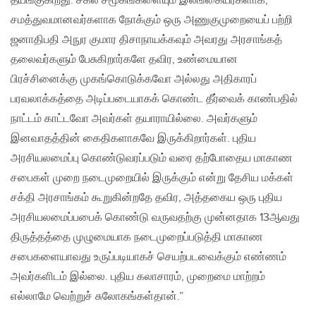
தயங்குகிறது. சகல சமூகங்களையும் இலங்கையர்களாக,
சமத்துவமானவர்களாக நோக்கும் ஒரு அணுகுமுறையைப் பற்றி
ஜனாதிபதி அநுர குமார திசாநாயக்கவும் அவரது அரசாங்கத்
தலைவர்களும் பேசுகிறார்களே தவிர, உண்மையான
பிரச்சினைக்கு முகங்கொடுக்கவோ அல்லது அதிகாரப்
பரவலாக்கத்தை அடிப்படையாகக் கொண்ட தீர்வைக் காண்பதில்
நாட்டம் காட்டவோ அவர்கள் தயாராயில்லை. அவர்களும்
இனவாதத்தின் கைதிகளாகவே இருக்கிறார்கள். புதிய
அரசியலமைப்பு கொண்டுவரப்படும் வரை தற்போதைய மாகாண
சபைகள் முறை நடைமுறையில் இருக்கும் என்று தேசிய மக்கள்
சக்தி அரசாங்கம் கூறுகின்றதே தவிர, அத்தகைய ஒரு புதிய
அரசியலமைப்பபைக் கொண்டு வருவதற்கு முன்னதாக 13ஆவது
திருத்தத்தை முழுமையாக நடைமுறைப்படுத்தி மாகாண
சபைகளையாவது உருப்படியாகச் செயற்படவைக்கும் எண்ணம்
அவர்களிடம் இல்லை. புதிய கலாசாரம், முறைமை மாற்றம்
எல்லாமே வெற்றுச் சுலோகங்கள்தான்.”