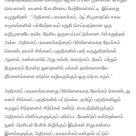
அவுஸ்திரேலியாவில் வசிக்கும் ஜே.வி.பி.யின் முன்னாள் பொதுச்
செயலாளர் லயனல் போபகேயை மேற்கோள்காட்டி இவ்வாறு
எழுதுகிறார் : “அதிகாரப் பரவலாக்கம், ஆட்சிமுறையில் சகல
சமூகங்களின் பங்கேற்பையும் உறுதி செய்வதற்கான ஒரு
வழிமுறையே தவிர, தேசிய ஒருமைப்பாட்டுக்கான அச்சுறுத்தல்
அல்ல. அதிகாரப் பரவலாக்கத்தைப் பிரிவினைவாத நோக்கம்
கொண்டதாகச் சிங்களப் பகுதிகளில் பலர் கருதுகிறார்கள்.
ஆனால், உண்மையில் அது கல்வி, சுகாதாரம், நிலம், மற்றும்
நிருவாகம் போன்ற துறைகளில் மக்கள் தாங்களாகவே
தீர்மானங்களை எடுக்க வழிவகுக்கும் ஒரு ஏற்பாடாகும்.”
அதிகாரப் பரவலாக்கமானது பிரிவினைவாத நோக்கம் கொண்டது
எனச் சிங்களப் பகுதிகளில் மட்டுமல்ல, தமிழ்ப் பகுதிகளிலும்
கருதும் சிந்தனைச் சிற்பிகள் உண்டு. மையத்திலிருக்கும்
அதிகாரம் விளிம்புகளுக்குப் பகிரப்பட வேண்டும் என்றெல்லாம்
நுண் அரசியல் பேசிக் கிழிக்கும் இவர்கள் சிறுபான்மை
இனங்களுக்கு அதிகாரப் பரவலாக்கம் என்றால் மட்டும்