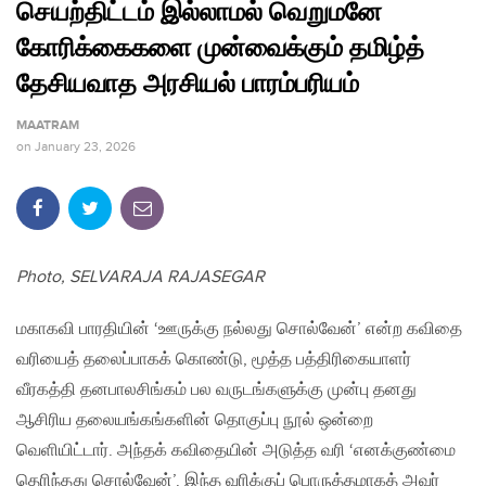
செயற்திட்டம் இல்லாமல் வெறுமனே
கோரிக்கைகளை முன்வைக்கும் தமிழ்த்
தேசியவாத அரசியல் பாரம்பரியம்
MAATRAM
on
January 23, 2026
Photo, SELVARAJA RAJASEGAR
மகாகவி பாரதியின் ‘ஊருக்கு நல்லது சொல்வேன்’ என்ற கவிதை
வரியைத் தலைப்பாகக் கொண்டு, மூத்த பத்திரிகையாளர்
வீரகத்தி தனபாலசிங்கம் பல வருடங்களுக்கு முன்பு தனது
ஆசிரிய தலையங்கங்களின் தொகுப்பு நூல் ஒன்றை
வெளியிட்டார். அந்தக் கவிதையின் அடுத்த வரி ‘எனக்குண்மை
தெரிந்தது சொல்வேன்’. இந்த வரிக்குப் பொருத்தமாகத் அவர்