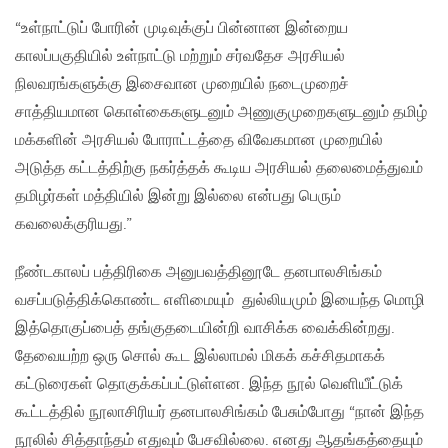
“உள்நாட்டுப் போரின் முடிவுக்குப் பின்னான இன்றைய
காலப்பகுதியில் உள்நாட்டு மற்றும் சர்வதேச அரசியல்
நிலவரங்களுக்கு இசைவான முறையில் நடைமுறைச்
சாத்தியமான கொள்கைகளுடனும் அணுகுமுறைகளுடனும் தமிழ்
மக்களின் அரசியல் போராட்டத்தை விவேகமான முறையில்
அடுத்த கட்டத்திற்கு நகர்த்தக் கூடிய அரசியல் தலைமைத்துவம்
தமிழர்கள் மத்தியில் இன்று இல்லை என்பது பெரும்
கவலைக்குரியது.”
நீண்டகாலப் பத்திரிகை அனுபவத்தினூடே தனபாலசிங்கம்
வசப்படுத்திக்கொண்ட எளிமையும் துல்லியமும் இயைந்த மொழி
இத்தொகுப்பைத் தங்குதடையின்றி வாசிக்க வைக்கின்றது.
தேவையற்ற ஒரு சொல் கூட இல்லாமல் மிகக் கச்சிதமாகக்
கட்டுரைகள் தொகுக்கப்பட்டுள்ளன. இந்த நூல் வெளியீட்டுக்
கூட்டத்தில் நூலாசிரியர் தனபாலசிங்கம் பேசும்போது “நான் இந்த
நூலில் சித்தாந்தம் எதுவும் பேசவில்லை. எனது ஆதங்கத்தையும்