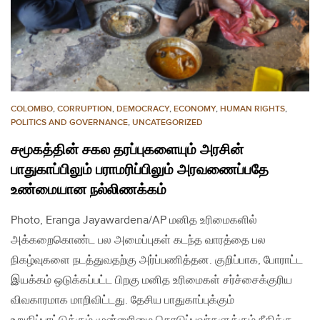
COLOMBO
,
CORRUPTION
,
DEMOCRACY
,
ECONOMY
,
HUMAN RIGHTS
,
POLITICS AND GOVERNANCE
,
UNCATEGORIZED
சமூகத்தின் சகல தரப்புகளையும் அரசின்
பாதுகாப்பிலும் பராமரிப்பிலும் அரவணைப்பதே
உண்மையான நல்லிணக்கம்
Photo, Eranga Jayawardena/AP மனித உரிமைகளில்
அக்கறைகொண்ட பல அமைப்புகள் கடந்த வாரத்தை பல
நிகழ்வுகளை நடத்துவதற்கு அர்ப்பணித்தன. குறிப்பாக, போராட்ட
இயக்கம் ஒடுக்கப்பட்ட பிறகு மனித உரிமைகள் சர்ச்சைக்குரிய
விவகாரமாக மாறிவிட்டது. தேசிய பாதுகாப்புக்கும்