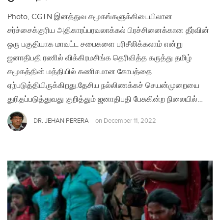
Photo, CGTN இனத்துவ சமூகங்களுக்கிடையிலான
சர்ச்சைக்குரிய அதிகாரப்பரவலாக்கல் பிரச்சினைக்கான தீர்வின்
ஒரு பகுதியாக மாவட்ட சபைகளை பரிசீலிக்கலாம் என்று
ஜனாதிபதி ரணில் விக்கிரமசிங்க தெரிவித்த கருத்து தமிழ்
சமூகத்தின் மத்தியில் கணிசமான கோபத்தை
ஏற்படுத்தியிருக்கிறது.தேசிய நல்லிணக்கச் செயன்முறையை
துரிதப்படுத்துவது குறித்தும் ஜனாதிபதி பேசுகின்ற நிலையில்…
DR. JEHAN PERERA
on
December 11, 2022