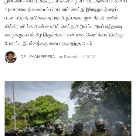
முன்னெடுக்கப்படக்கூடிய எந்தவொரு போராட்டத்தையும் தேசிய
அவசரகால நிலையைப் பிரகடனம் செய்து இராணுவத்தைப்
பயன்படுத்தி ஒடுக்கத்தயாராயிருப்பதாக ஜனாதிபதி ரணில்
விக்கிரமசிங்க அண்மையில் செய்த அறிவிப்பு அவர் எந்தளவு
நெருக்குதலின் கீழ் இருக்கிறார் என்பதை வெளிக்காட்டுகிறது.
போராட்ட இயக்கத்தை கையாளுவதற்கு அவர்…
DR. JEHAN PERERA
on
December 1, 2022