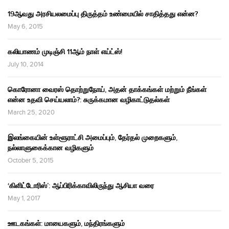
19ஆவது அரசியலமைப்பு திருத்தம் உண்மையில் சாதித்தது என்ன?
May 6, 2015
கலியாணம் முடிஞ்சி 11ஆம் நாள் எய்ட்ஸ்!
July 10, 2014
கொரோனா வைரஸ் தொற்றுநோய், அதன் தாக்கங்கள் மற்றும் நீங்கள்
என்ன உதவி செய்யலாம்?: சுருக்கமான வழிகாட்டுதல்கள்
March 25, 2020
இலங்கையின் உள்ளூராட்சி அமைப்பும், தேர்தல் முறைகளும்,
நல்லாளுகைக்கான வழிகளும்
October 5, 2015
‘கிளிட்டோரிஸ்’: ஆப்பிரிக்காவிலிருந்து ஆசியா வரை
May 1, 2017
ஊடகங்கள்: மாயைகளும், மந்திரங்களும்