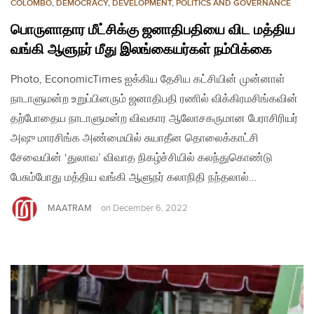
COLOMBO
,
DEMOCRACY
,
DEVELOPMENT
,
POLITICS AND GOVERNANCE
பொருளாதார மீட்சிக்கு ஜனாதிபதியை விட மத்திய
வங்கி ஆளுநர் மீது இலங்கையர்கள் நம்பிக்கை
Photo, EconomicTimes ஐக்கிய தேசிய கட்சியின் முன்னாள்
நாடாளுமன்ற உறுப்பினரும் ஜனாதிபதி ரணில் விக்கிரமசிங்கவின்
தற்போதைய நாடாளுமன்ற விவகார ஆலோசகருமான பேராசிரியர்
அஷு மாரசிங்க அண்மையில் சுயாதீன தொலைக்காட்சி
சேவையின் ‘துலாவ’ விவாத நிகழ்ச்சியில் கலந்துகொண்டு
பேசும்போது மத்திய வங்கி ஆளுநர் கலாநிதி நந்தலால்…
MAATRAM
on
December 6, 2022