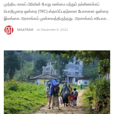
முந்திய காலப் பிரிவின் போது உண்மை மற்றும் நல்லிணக்கப்
பொறிமுறை ஒன்றை (TRC) ஸ்தாபிப்பதற்கான யோசனை ஒன்றை
இலங்கை அரசாங்கம் முன்வைத்திருந்தது. அரசாங்கம் சரியாக…
MAATRAM
on
December 9, 2022