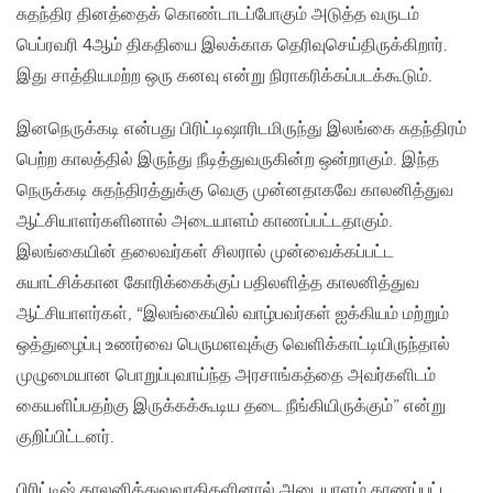
சுதந்திர தினத்தைக் கொண்டாடப்போகும் அடுத்த வருடம்
பெப்ரவரி 4ஆம் திகதியை இலக்காக தெரிவுசெய்திருக்கிறார்.
இது சாத்தியமற்ற ஒரு கனவு என்று நிராகரிக்கப்படக்கூடும்.
இனநெருக்கடி என்பது பிரிட்டிஷாரிடமிருந்து இலங்கை சுதந்திரம்
பெற்ற காலத்தில் இருந்து நீடித்துவருகின்ற ஒன்றாகும். இந்த
நெருக்கடி சுதந்திரத்துக்கு வெகு முன்னதாகவே காலனித்துவ
ஆட்சியாளர்களினால் அடையாளம் காணப்பட்டதாகும்.
இலங்கையின் தலைவர்கள் சிலரால் முன்வைக்கப்பட்ட
சுயாட்சிக்கான கோரிக்கைக்குப் பதிலளித்த காலனித்துவ
ஆட்சியாளர்கள், “இலங்கையில் வாழ்பவர்கள் ஐக்கியம் மற்றும்
ஒத்துழைப்பு உணர்வை பெருமளவுக்கு வெளிக்காட்டியிருந்தால்
முழுமையான பொறுப்புவாய்ந்த அரசாங்கத்தை அவர்களிடம்
கையளிப்பதற்கு இருக்கக்கூடிய தடை நீங்கியிருக்கும்” என்று
குறிப்பிட்டனர்.
பிரிட்டிஷ் காலனித்துவவாதிகளினால் அடையாளம் காணப்பட்ட