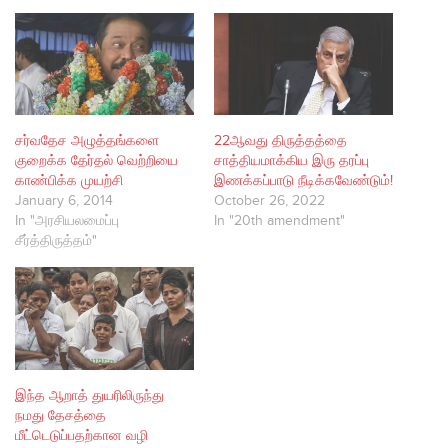
சர்வதேச அழுத்தங்களை
22ஆவது திருத்தத்தை
குறைக்க தேர்தல் வெற்றியை
சாத்தியமாக்கிய இரு தரப்பு
காண்பிக்க முயற்சி
இணக்கப்பாடு நீடிக்கவேண்டும்!
January 6, 2014
October 26, 2022
In "அரசியலமைப்பு
In "20th amendment"
சீர்த்திருத்தம்"
இந்த ஆறாத் துயரிலிருந்து
நமது தேசத்தை
மீட்டெடுப்பதற்கான வழி