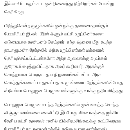
இல்லாவிட்டாலும் கூட ஒன்றிணைந்து நிற்கிறார்கள் போன்று
தெரிகிறது.
பிரிந்துசென்ற குழுக்களில் ஒன்றுக்கு தலைமைதாங்கும்
பேராசிரியர் ஜி.எல். பீரிஸ் ஆளும் கட்சி உறுப்பினர்களை
கடுமையாக கண்டனம் செய்தார். எந்த ஆணை மீது கடந்த
நாடாளுமன்ற தேர்தலில் அந்த உறுப்பினர்கள் மக்களால்
தெரிவுசெய்யப்பட்டார்களோ அந்த ஆணைக்கு அவர்கள்
துரோகமிழைத்துவிட்டதாக அவர் கூறினார். அரசுக்குச்
சொந்தமான பொருளாதார நிறுவனங்கள் உட்பட அரச
சொத்துக்களைப் பாதுகாப்பதாக முன்னைய தேர்தல்களின்போது
ஸ்ரீலங்கா பொதுஜன பெரமுன மக்களுக்கு வாக்குறுதியளித்தது.
பொதுஜன பெரமுன கடந்த தேர்தல்களில் முன்வைத்த சொந்த
விஞ்ஞாபனங்களை கைவிட்டு இப்போது விசுவாசத்தை ஐக்கிய
தேசிய கட்சி தலைவர் ரணில் விக்கிரமசிங்கவுக்கு காட்டுவதாக
பேராசிரியர் நாடாளுமன்றத்தில் கடுமையான வார்த்தைப்