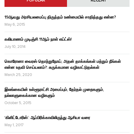
POPULAR
RECENT
19ஆவது அரசியலமைப்பு திருத்தம் உண்மையில் சாதித்தது என்ன?
May 6, 2015
கலியாணம் முடிஞ்சி 11ஆம் நாள் எய்ட்ஸ்!
July 10, 2014
கொரோனா வைரஸ் தொற்றுநோய், அதன் தாக்கங்கள் மற்றும் நீங்கள்
என்ன உதவி செய்யலாம்?: சுருக்கமான வழிகாட்டுதல்கள்
March 25, 2020
இலங்கையின் உள்ளூராட்சி அமைப்பும், தேர்தல் முறைகளும்,
நல்லாளுகைக்கான வழிகளும்
October 5, 2015
‘கிளிட்டோரிஸ்’: ஆப்பிரிக்காவிலிருந்து ஆசியா வரை
May 1, 2017