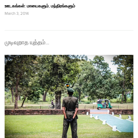
ஊடகங்கள்: மாயைகளும், மந்திரங்களும்
March 3, 2014
முடிவுறாத யுத்தம்…