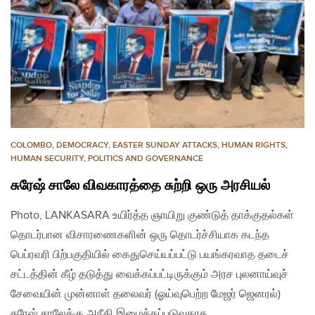
COLOMBO
,
DEMOCRACY
,
EASTER SUNDAY ATTACKS
,
HUMAN RIGHTS
,
HUMAN SECURITY
,
POLITICS AND GOVERNANCE
சுரேஷ் சாலே விவகாரத்தை சுற்றி ஒரு அரசியல்
Photo, LANKASARA உயிர்த்த ஞாயிறு குண்டுத் தாக்குதல்கள்
தொடர்பான விசாரணைகளின் ஒரு தொடர்ச்சியாக கடந்த
பெப்ரவரி பிற்பகுதியில் கைதுசெய்யப்பட்டு பயங்கரவாத தடைச்
சட்டத்தின் கீழ் தடுத்து வைக்கப்பட்டிருக்கும் அரச புலனாய்வுச்
சேவையின் முன்னாள் தலைவர் (ஓய்வுபெற்ற மேஜர் ஜெனரல்)
சுரேஷ் சாலேக்கு அநீதி இழைக்கப்படுவதாக…