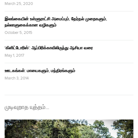
March 25, 2020
இலங்கையின் உள்ளூராட்சி அமைப்பும், தேர்தல் முறைகளும்,
நல்லாளுகைக்கான வழிகளும்
October 5, 2015
‘கிளிட்டோரிஸ்’: ஆப்பிரிக்காவிலிருந்து ஆசியா வரை
May 1, 2017
ஊடகங்கள்: மாயைகளும், மந்திரங்களும்
March 3, 2014
முடிவுறாத யுத்தம்…