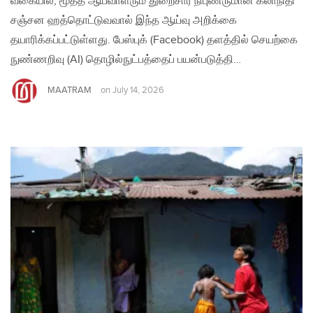
வகையில், மூத்த ஆய்வாளரும் துறைசார் நிபுணருமான கலாநிதி
சஞ்சன ஹத்தொட்டுவவால் இந்த ஆய்வு அறிக்கை
தயாரிக்கப்பட்டுள்ளது. பேஸ்புக் (Facebook) தளத்தில் செயற்கை
நுண்ணறிவு (AI) தொழில்நுட்பத்தைப் பயன்படுத்தி…
MAATRAM
on
July 14, 2026