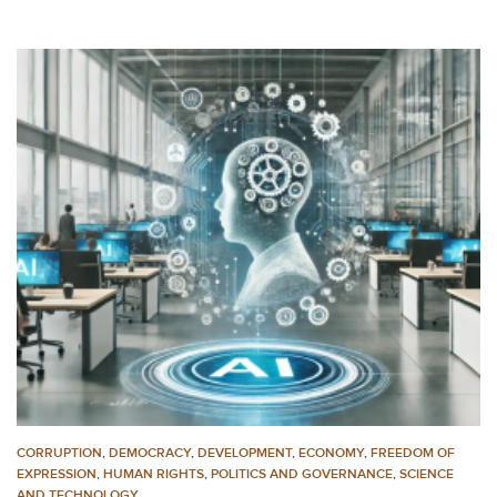
CORRUPTION
,
DEMOCRACY
,
DEVELOPMENT
,
ECONOMY
,
FREEDOM OF
EXPRESSION
,
HUMAN RIGHTS
,
POLITICS AND GOVERNANCE
,
SCIENCE
AND TECHNOLOGY