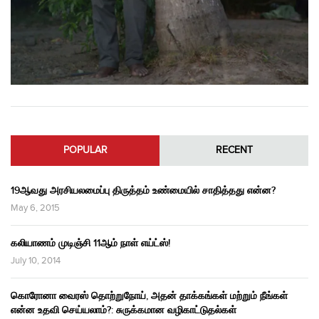
POPULAR
RECENT
19ஆவது அரசியலமைப்பு திருத்தம் உண்மையில் சாதித்தது என்ன?
May 6, 2015
கலியாணம் முடிஞ்சி 11ஆம் நாள் எய்ட்ஸ்!
July 10, 2014
கொரோனா வைரஸ் தொற்றுநோய், அதன் தாக்கங்கள் மற்றும் நீங்கள்
என்ன உதவி செய்யலாம்?: சுருக்கமான வழிகாட்டுதல்கள்