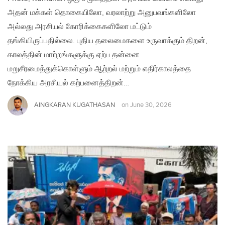
அதன் மக்கள் தொகையிலோ, வரலாற்று அனுபவங்களிலோ
அல்லது அரசியல் கோரிக்கைகளிலோ மட்டும்
தங்கியிருப்பதில்லை. புதிய தலைமைகளை உருவாக்கும் திறன்,
காலத்தின் மாற்றங்களுக்கு ஏற்ப தன்னை
மறுசீரமைத்துக்கொள்ளும் ஆற்றல் மற்றும் எதிர்காலத்தை
நோக்கிய அரசியல் கற்பனைத்திறன்…
AINGKARAN KUGATHASAN
on
June 30, 2026