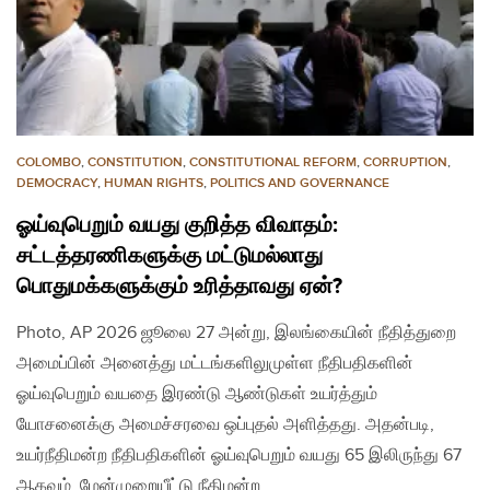
COLOMBO
,
CONSTITUTION
,
CONSTITUTIONAL REFORM
,
CORRUPTION
,
DEMOCRACY
,
HUMAN RIGHTS
,
POLITICS AND GOVERNANCE
ஓய்வுபெறும் வயது குறித்த விவாதம்:
சட்டத்தரணிகளுக்கு மட்டுமல்லாது
பொதுமக்களுக்கும் உரித்தாவது ஏன்?
Photo, AP 2026 ஜூலை 27 அன்று, இலங்கையின் நீதித்துறை
அமைப்பின் அனைத்து மட்டங்களிலுமுள்ள நீதிபதிகளின்
ஓய்வுபெறும் வயதை இரண்டு ஆண்டுகள் உயர்த்தும்
யோசனைக்கு அமைச்சரவை ஒப்புதல் அளித்தது. அதன்படி,
உயர்நீதிமன்ற நீதிபதிகளின் ஓய்வுபெறும் வயது 65 இலிருந்து 67
ஆகவும், மேன்முறையீட்டு நீதிமன்ற…