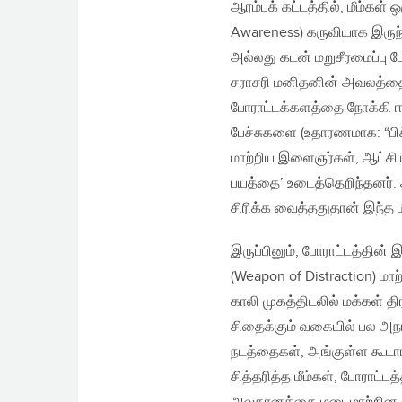
ஆரம்பக் கட்டத்தில், மீம்கள் ஒ
Awareness) கருவியாக இருந
அல்லது கடன் மறுசீரமைப்பு ப
சராசரி மனிதனின் அவலத்தை” 
போராட்டக்களத்தை நோக்கி ஈர
பேச்சுகளை (உதாரணமாக: “பிச
மாற்றிய இளைஞர்கள், ஆட்சியா
பயத்தை’ உடைத்தெறிந்தனர்.
சிரிக்க வைத்ததுதான் இந்த ம
இருப்பினும், போராட்டத்தின் 
(Weapon of Distraction) மா
காலி முகத்திடலில் மக்கள் 
சிதைக்கும் வகையில் பல அநாமத
நடத்தைகள், அங்குள்ள கூடாரங
சித்தரித்த மீம்கள், போராட்