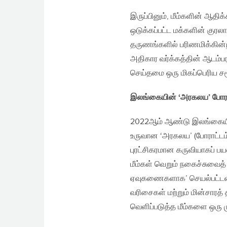
இருப்பினும், மீம்களின் ஆதி
ஒடுக்கப்பட்ட மக்களின் குரல
தருணங்களில் பரிணமிக்கின
அதிகார வர்க்கத்தின் ஆடம்பர
செய்தமை ஒரு மிகப்பெரிய சமூ
இலங்கையின்
‘அரகலய’ போராட
2022ஆம் ஆண்டு இலங்கையில் 
உருவான ‘அரகலய’ (போராட்டம்
புரட்சிகரமான கருவியாகப் பய
மீம்கள் வெறும் நகைச்சுவைத்
ஏவுகணைகளாக’ செயல்பட்டன
வரிசைகள் மற்றும் மின்சாரத்
வெளிப்படுத்த மீம்களை ஒர