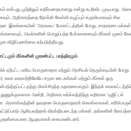
க்கம் என்பது முற்றிலும் எதிர்மறையானது என்று கூறிவிட முடியாது. அ
ாகவும், அதிகாரத்தை நோக்கி கேள்வி எழுப்பும் கருவியாகவும் சில
்றன. இலங்கையின் ‘அரகலய’ போராட்டத்தின் போது, சாதாரண மக்கள்
ங்களையும், அவர்களின் பொறுப்பற்ற பேச்சுகளையும் மீம்கள் மூலம் கே
க விழிப்புணர்வை ஏற்படுத்தியது.
்டமும் மீம்களின் முரண்பட்ட பாத்திரமும்
ஏற்பட்ட பாரிய பொருளாதார மற்றும் அரசியல் நெருக்கடியின் போது
), உலக வரலாற்றிலேயே சமூக ஊடகங்கள் மற்றும் மீம்கள் ஒரு
ன்படுத்தப்பட்டதற்கு மிகச்சிறந்த உதாரணமாகும். இந்தக் காலகட்டத்தில
 துணுக்குகளாக அன்றி, அதிகார வர்க்கத்திற்கு எதிரான ‘டிஜிட்டல்
. அரசாங்கத்தின் தவறான பொருளாதாரக் கொள்கைகள், எரிபொருள
 தட்டுப்பாடு ஆகியவற்றால் விரக்தியடைந்த மக்கள், தங்களின் கோபத்
ு முதன்மையான ஆயுதமாகக் கையாண்டனர்.