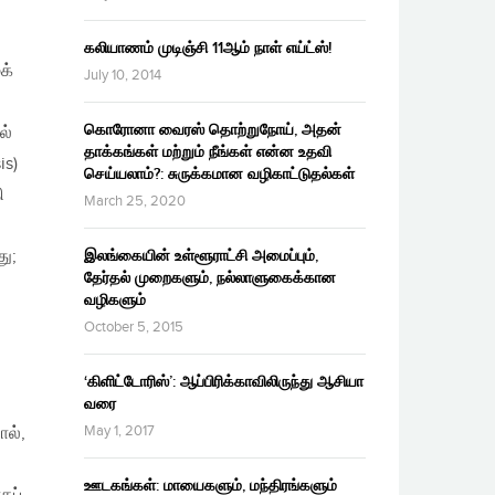
கலியாணம் முடிஞ்சி 11ஆம் நாள் எய்ட்ஸ்!
க்
July 10, 2014
கொரோனா வைரஸ் தொற்றுநோய், அதன்
ல்
தாக்கங்கள் மற்றும் நீங்கள் என்ன உதவி
is)
செய்யலாம்?: சுருக்கமான வழிகாட்டுதல்கள்
ி
March 25, 2020
ு;
இலங்கையின் உள்ளூராட்சி அமைப்பும்,
தேர்தல் முறைகளும், நல்லாளுகைக்கான
வழிகளும்
October 5, 2015
‘கிளிட்டோரிஸ்’: ஆப்பிரிக்காவிலிருந்து ஆசியா
வரை
May 1, 2017
ல்,
ஊடகங்கள்: மாயைகளும், மந்திரங்களும்