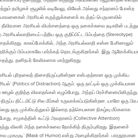
(Resistance) குறைந்து, அந்தக் கருத்து அவர்களின் ஆழ்மனதில் எளிதா
ற்றும் தமிழகச் சூழலில் வடிவேலு, விவேக் அல்லது சந்தானம் போன்ற
கபாவனைகள் அரசியல் கருத்துக்களைக் கடத்தப் பெருமளவில்
ு தீவிரமான அரசியல் விமர்சனத்தை ஒரு நகைச்சுவை நடிகரின் படத்து
சியல்வாதியைப் பற்றிய ஒரு குறிப்பிட்ட பிம்பத்தை (Stereotype)
தைக்கிறது. காலப்போக்கில், அந்த அரசியல்வாதி என்ன பேசினாலும்
தரிக்கும் பிம்பமாகவே பார்க்கத் தொடங்குகிறார்கள். இது ஆரோக்கிய
த்து, தனிநபர் கேலிகளாக மாற்றுகிறது.
ரசியல் புரிதலைத் திசைதிருப்புகின்றன என்பதற்கான ஒரு முக்கிய
யல்’ (Politics of Distraction) ஆகும். ஒரு நாட்டில் ஒரு முக்கியமான
ிய ஊழல் குறித்த விவாதங்கள் எழும்போது, அந்தப் பிரச்சினையிலிருந்து
ுப்ப திட்டமிட்டு சில மீம்கள் உருவாக்கப்படுகின்றன. யாரோ ஒரு பிரப
்லது ஒரு முக்கியத்துவம் இல்லாத தற்செயலான நிகழ்வு மீம்களாக
்போது, சமூகத்தின் கூட்டு அவதானம் (Collective Attention)
ுந்து விலகி அந்த நகைச்சுவை நோக்கித் திரும்புகிறது. இதனைச்
ை முகமூடி’ (Mask of Humor) என்று அழைக்கிறார்கள். பாரதூரமான