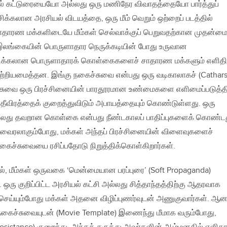
யல் கட்டுரையையோ அல்லது ஒரு மணிநேர விவாதத்தையோ பார்த்துப்
சிக்கலான அரசியல் விடயத்தை, ஒரு மீம் வெறும் ஒற்றைப் படத்தில்
சாதாரண மக்களிடையே மீம்கள் செல்வாக்குப் பெறுவதற்கான முதன்மை
லங்கையின் பொருளாதார நெருக்கடியின் போது உருவான
சிக்கலான பொருளாதாரக் கொள்கைகளைச் சாதாரண மக்களும் எளிதி
ற்றியமைத்தன. இங்கு நகைச்சுவை என்பது ஒரு வடிகாலாகச் (Cathars
்சுவை ஒரு பிரச்சினையின் பாரதூரமான உண்மைகளை எளிமைப்படுத்த
் தீவிரத்தைக் குறைத்துவிடும் அபாயத்தையும் கொண்டுள்ளது. ஒரு
்லது தவறான கொள்கை என்பது நீண்டகாலப் பாதிப்புகளைக் கொண்டத
 வைரலாகும்போது, மக்கள் அந்தப் பிரச்சினையின் விளைவுகளைச்
 நகைச்சுவையை ரசிப்பதோடு நிறுத்திக்கொள்கிறார்கள்.
தால், மீம்கள் ஒருவகை ‘மென்மையான பரப்புரை’ (Soft Propaganda)
ஒரு குறிப்பிட்ட அரசியல் கட்சி அல்லது சித்தாந்தத்திற்கு ஆதரவாக
செய்யும்போது மக்கள் அதனை விழிப்புணர்வுடன் அணுகுவார்கள். ஆனா
நகைச்சுவையுடன் (Movie Template) இணைந்து மீமாக வரும்போது,