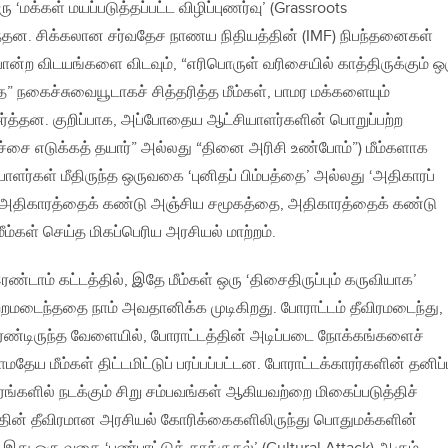
ரு ‘மக்கள் மயப்படுத்தப்பட்ட விழிப்புணர்வு’ (Grassroots
்தன. சிக்கலான சர்வதேச நாணய நிதியத்தின் (IMF) நிபந்தனைகள்
ோன்ற விடயங்களை விடவும், “எரிபொருள் வரிசையில் காத்திருக்கும் ஒ
நகைச்சுவையூடாகச் சித்தரித்த மீம்கள், பாமர மக்களையும்
்த்தன. குறிப்பாக, அப்போதைய ஆட்சியாளர்களின் பொறுப்பற்ற
்சை எடுக்கத் தயார்” அல்லது “தினை அரிசி உண்போம்”) மீம்களாக
ளர்கள் மீதிருந்த ஒருவகை ‘புனிதப் பிம்பத்தை’ அல்லது ‘அதிகாரப்
 அதிகாரத்தைக் கண்டு அஞ்சிய சமூகத்தை, அதிகாரத்தைக் கண்டு
ீம்கள் செய்த மிகப்பெரிய அரசியல் மாற்றம்.
இரண்டாம் கட்டத்தில், இதே மீம்கள் ஒரு ‘திசைதிருப்பும் கருவியாக’
ற்றமடைந்ததை நாம் அவதானிக்க முடிகிறது. போராட்டம் தீவிரமடைந்து,
திரண்டிருந்த வேளையில், போராட்டத்தின் அடிப்படை நோக்கங்களைச்
ேய மீம்கள் திட்டமிட்டுப் பரப்பப்பட்டன. போராட்டக்காரர்களின் தனிப்
்களில் நடக்கும் சிறு சம்பவங்கள் ஆகியவற்றை மிகைப்படுத்திச்
டத்தின் தீவிரமான அரசியல் கோரிக்கைகளிலிருந்து பொதுமக்களின்