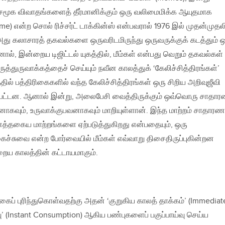
 சமூக விவாதங்களைத் தீர்மானிக்கும் ஒரு வலிமைமிக்க ஆயுதமாக
me) என்ற சொல் ரிச்சர்ட் டாக்கின்ஸ் என்பவரால் 1976 இல் முதன்முதல
 அது கலாசாரத் தகவல்களை ஒருவரிடமிருந்து ஒருவருக்குக் கடத்தும் 
், இன்றைய டிஜிட்டல் யுகத்தில், மீம்கள் என்பது வெறும் தகவல்கள்
த்துருவாக்கத்தைச் செய்யும் நவீன காலத்துக் ‘கேலிச்சித்திரங்கள்’
தில் பத்திரிகைகளில் வந்த கேலிச்சித்திரங்கள் ஒரு சிறிய அறிவுஜீவி
்கப்பட்டன. ஆனால் இன்று, அலைபேசி வைத்திருக்கும் ஒவ்வொரு சாதா
ாகவும், உருவாக்குபவனாகவும் மாறியுள்ளான். இந்த மாற்றம் சாதாரண
 எத்தகைய மாற்றங்களை ஏற்படுத்துகிறது என்பதையும், ஒரு
்சுவை என்ற போர்வையில் மீம்கள் எவ்வாறு திசைதிருப்புகின்றன
ைய காலத்தின் கட்டாயமாகும்.
கைப் புரிந்துகொள்வதற்கு அதன் ‘குறுகிய காலத் தாக்கம்’ (Immediat
்வு’ (Instant Consumption) ஆகிய பண்புகளைப் பகுப்பாய்வு செய்ய