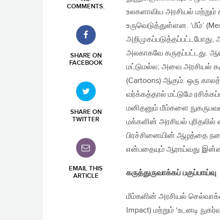
COMMENTS
.
உலகளாவிய அரசியல் மற்றும்
உருவெடுத்துள்ளன. ‘மீம்’ (Me
அறிமுகப்படுத்தப்பட்டபோது,
அலகாகவே கருதப்பட்டது. ஆனால
SHARE ON
FACEBOOK
மட்டுமல்ல; அவை அரசியல் கரு
(Cartoons) ஆகும். ஒரு காலத்
வர்க்கத்தால் மட்டுமே ரசிக
மனிதனும் மீம்களை நுகருபவன
SHARE ON
TWITTER
மக்களின் அரசியல் புரிதலில்
பிரச்சினையின் ஆழத்தை நகைச
என்பதையும் ஆராய்வது இன்ற
EMAIL THIS
கருத்துருவாக்கப் பகுப்பாய்வு
ARTICLE
மீம்களின் அரசியல் செல்வாக்
Impact) மற்றும் ‘உடனடி நுகர