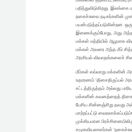
மக்களின் தற்காப்பு உணர்வு 
பதிந்துவிடுகிறது. இலங்கை ம
நகைச்சுவை நடிகர்களின் மு
பயன்படுத்தப்படுகின்றன. ஒர
இணைக்கும்போது, அது அந்த அர
மக்கள் மத்தியில் ஆழமாக வி
மக்கள் அவரை அந்த மீம் சித்
அரசியல் விவாதங்களைச் சிதை
மீம்கள் எவ்வாறு மக்களின் அ
உதாரணம் ‘திசைதிருப்பல் அரசி
சட்டத்திருத்தம் அல்லது பார
மக்களின் கவனத்தைத் திசைதிர
பேசிய சின்னஞ்சிறு தவறு அல
மாற்றப்பட்டு வைரலாக்கப்படும
முக்கியமான பிரச்சினையிலிர
சமூகவியலாளர்கள் ‘நகைச்சுவ