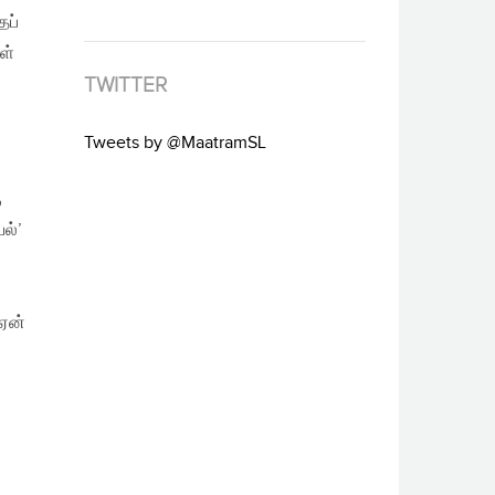
தப்
ள்
TWITTER
Tweets by @MaatramSL
ு
ல்’
ஏன்