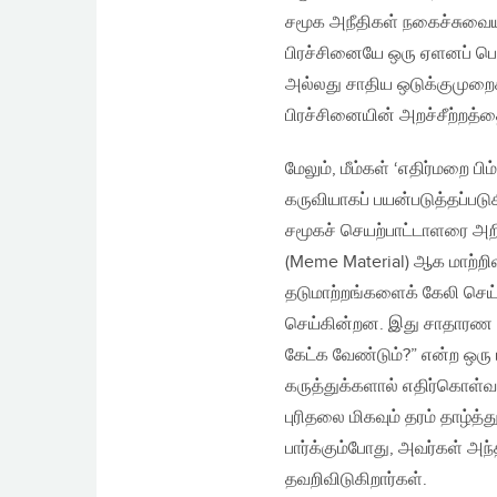
சமூக அநீதிகள் நகைச்சுவையா
பிரச்சினையே ஒரு ஏளனப் ப
அல்லது சாதிய ஒடுக்குமுறை
பிரச்சினையின் அறச்சீற்றத்
மேலும், மீம்கள் ‘எதிர்மறை ப
கருவியாகப் பயன்படுத்தப்பட
சமூகச் செயற்பாட்டாளரை அறிவ
(Meme Material) ஆக மாற்றிவி
தடுமாற்றங்களைக் கேலி செய்ய
செய்கின்றன. இது சாதாரண 
கேட்க வேண்டும்?” என்ற ஒர
கருத்துக்களால் எதிர்கொள்வ
புரிதலை மிகவும் தரம் தாழ்
பார்க்கும்போது, அவர்கள் 
தவறிவிடுகிறார்கள்.