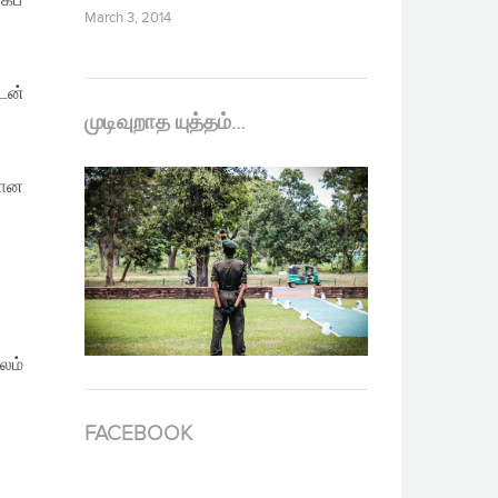
கப்
March 3, 2014
டன்
முடிவுறாத யுத்தம்…
மான
லம்
FACEBOOK