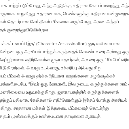
க மாற்றப்படும்போது, அந்த அநீதிக்கு எதிரான கோபம் மறைந்து, அந்
ொருளாக மாறுகிறது. உதாரணமாக, பெண்களுக்கு எதிரான வன்முறைக
கள் தொடர்பான செய்திகள் மீம்களாக வரும்போது, அவை அந்தப்
தைக் குறைத்துவிடுகின்றன.
ிம்பக் கட்டமைப்பிற்கு’ (Character Assassination) ஒரு வலிமையான
ுகின்றன. ஒரு அரசியல் மாற்றுக் கருத்தைக் கொண்டவரை அல்லது ஒர
ுப்பூர்வமாக எதிர்கொள்ள முடியாதவர்கள், அவரை ஒரு ‘மீம் மெட்டீரிய
டுகிறார்கள். அவரது உடல்வாகு, உச்சரிப்பு அல்லது சிறு
ும் மீம்கள் அவரது தர்க்க ரீதியான வாதங்களை மழுங்கடிக்கச்
மக்களிடையே, “இவர் ஒரு கோமாளி, இவருடைய கருத்துக்களை நாம் 
ு மனநிலையை உருவாக்குகிறது. ஜனநாயகத்தில் கருத்துக்களைக்
தற்குப் பதிலாக, கேலிகளால் எதிர்கொள்ளும் இந்தப் போக்கு அரசியல்
த்துகிறது. சாதாரண மக்கள் இத்தகைய மீம்களைத் தொடர்ந்து
அந்த நபர் முன்வைக்கும் உண்மையான தரவுகளை ஆராயத்