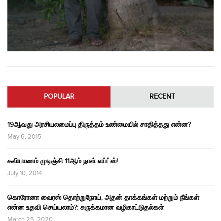
POPULAR
RECENT
19ஆவது அரசியலமைப்பு திருத்தம் உண்மையில் சாதித்தது என்ன?
May 6, 2015
கலியாணம் முடிஞ்சி 11ஆம் நாள் எய்ட்ஸ்!
July 10, 2014
கொரோனா வைரஸ் தொற்றுநோய், அதன் தாக்கங்கள் மற்றும் நீங்கள்
என்ன உதவி செய்யலாம்?: சுருக்கமான வழிகாட்டுதல்கள்
March 25, 2020