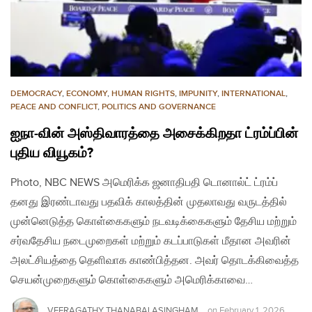
DEMOCRACY
,
ECONOMY
,
HUMAN RIGHTS
,
IMPUNITY
,
INTERNATIONAL
,
PEACE AND CONFLICT
,
POLITICS AND GOVERNANCE
ஐநா-வின் அஸ்திவாரத்தை அசைக்கிறதா ட்ரம்ப்பின்
புதிய வியூகம்?
Photo, NBC NEWS அமெரிக்க ஜனாதிபதி டொனால்ட் ட்ரம்ப்
தனது இரண்டாவது பதவிக் காலத்தின் முதலாவது வருடத்தில்
முன்னெடுத்த கொள்கைகளும் நடவடிக்கைகளும் தேசிய மற்றும்
சர்வதேசிய நடைமுறைகள் மற்றும் கடப்பாடுகள் மீதான அவரின்
அலட்சியத்தை தெளிவாக காண்பித்தன. அவர் தொடக்கிவைத்த
செயன்முறைகளும் கொள்கைகளும் அமெரிக்காவை…
VEERAGATHY THANABALASINGHAM
on
February 1, 2026