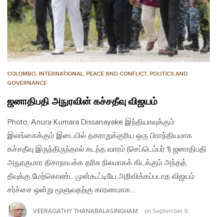
COLOMBO
,
INTERNATIONAL
,
PEACE AND CONFLICT
,
POLITICS AND
GOVERNANCE
ஜனாதிபதி அநுரவின் கச்சதீவு விஜயம்
Photo, Anura Kumara Dissanayake இந்தியாவுக்கும்
இலங்கைக்கும் இடையில் தகராறுக்குரிய ஒரு பிராந்தியமாக
கச்சதீவு இருந்திருந்தால் கடந்த வாரம் (செப்டெம்பர் 1) ஜனாதிபதி
அநுரகுமார திசாநாயக்க தரிசு நிலமாகக் கிடக்கும் அந்தத்
தீவுக்கு மேற்கொண்ட முன்கூட்டியே அறிவிக்கப்படாத விஜயம்
சர்ச்சை ஒன்று மூளுவதற்கு காரணமாக…
VEERAGATHY THANABALASINGHAM
on
September 9,