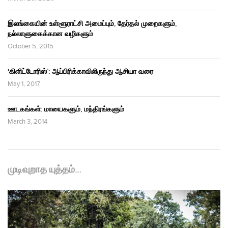
இலங்கையின் உள்ளூராட்சி அமைப்பும், தேர்தல் முறைகளும்,
நல்லாளுகைக்கான வழிகளும்
October 5, 2015
‘கிளிட்டோரிஸ்’: ஆப்பிரிக்காவிலிருந்து ஆசியா வரை
May 1, 2017
ஊடகங்கள்: மாயைகளும், மந்திரங்களும்
March 3, 2014
முடிவுறாத யுத்தம்…