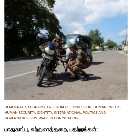
DEMOCRACY
,
ECONOMY
,
FREEDOM OF EXPRESSION
,
HUMAN RIGHTS
,
HUMAN SECURITY
,
IDENTITY
,
INTERNATIONAL
,
POLITICS AND
GOVERNANCE
,
POST-WAR
,
RECONCILIATION
பாதுகாப்பு, சுற்றுலாத்துறை, பதற்றங்கள்: