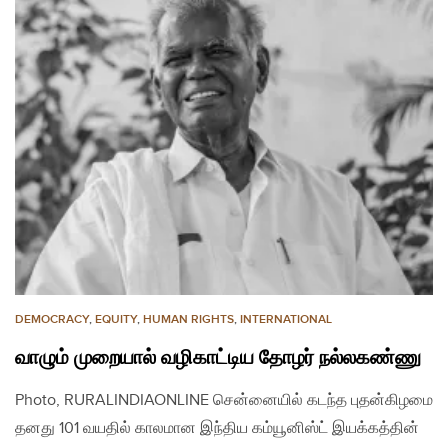
DEMOCRACY
,
EQUITY
,
HUMAN RIGHTS
,
INTERNATIONAL
வாழும் முறையால் வழிகாட்டிய தோழர் நல்லகண்ணு
Photo, RURALINDIAONLINE சென்னையில் கடந்த புதன்கிழமை
தனது 101 வயதில் காலமான இந்திய கம்யூனிஸ்ட் இயக்கத்தின்