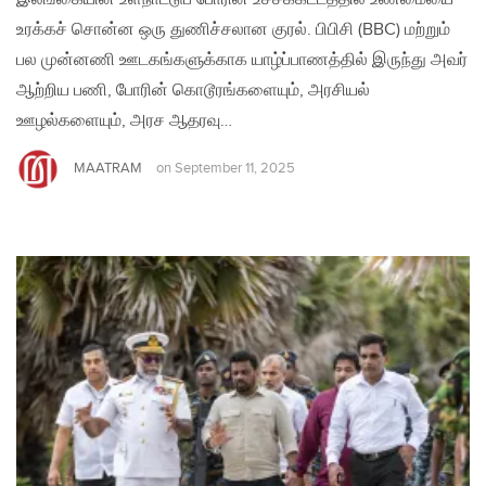
உரக்கச் சொன்ன ஒரு துணிச்சலான குரல். பிபிசி (BBC) மற்றும்
பல முன்னணி ஊடகங்களுக்காக யாழ்ப்பாணத்தில் இருந்து அவர்
ஆற்றிய பணி, போரின் கொடூரங்களையும், அரசியல்
ஊழல்களையும், அரச ஆதரவு…
MAATRAM
on
September 11, 2025