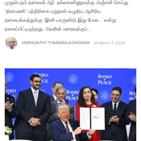
முதுபெரும் தலைவர் ஆர். நல்லகண்ணுவுக்கு அஞ்சலி செய்து
‘தினமணி’ பத்திரிகை மறுநாள் எழுதிய ஆசிரிய
தலையங்கத்துக்கு ‘இனி யாருண்டு இது போல…’ என்று
தலைப்பிட்டிருந்தது. அவரின் மறைவுக்குப்…
VEERAGATHY THANABALASINGHAM
on
March 3, 2026