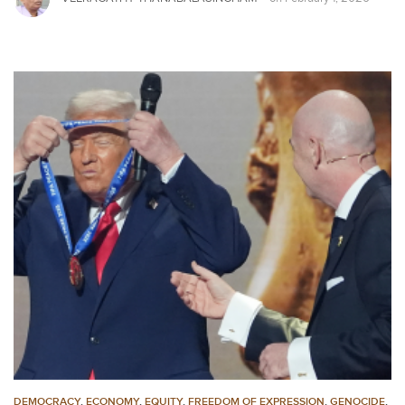
DEMOCRACY
,
ECONOMY
,
EQUITY
,
FREEDOM OF EXPRESSION
,
GENOCIDE
,