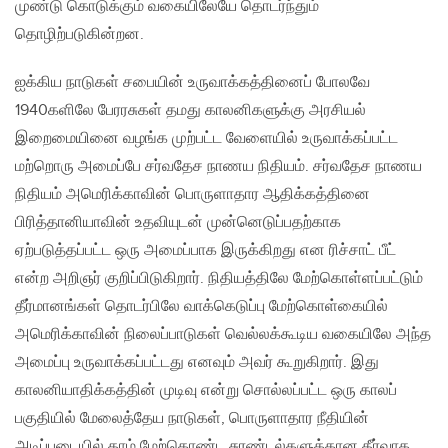
முண்டு கொடுக்கும் வகையிலேயே தொடர்ந்தும்
தொழிற்படுகின்றன.
ஐக்கிய நாடுகள் சபையின் உருவாக்கத்தினைப் போலவே
1940களிலே பேரரசுகள் தமது காலனிகளுக்கு அரசியல்
இறைமையினை வழங்க முற்பட்ட வேளையில் உருவாக்கப்பட்ட
மற்றொரு அமைப்பே சர்வதேச நாணய நிதியம். சர்வதேச நாணய
நிதியம் அமெரிக்காவின் பொருளாதார‌ ஆதிக்கத்தினை
பிரித்தானியாவின் உதவியுடன் முன்னெடுப்பதற்காக
ஏற்படுத்தப்பட்ட ஒரு அமைப்பாக இருக்கிறது என ரிச்சாட் பீட்
என்ற அறிஞர் குறிப்பிடுகிறார். நிதியத்திலே மேற்கொள்ளப்பட்டும்
தீர்மானங்கள் தொடர்பிலே வாக்கெடுப்பு மேற்கொள்கையில்
அமெரிக்காவின் நிலைப்பாடுகள் வெல்லக்கூடிய வகையிலே அந்த
அமைப்பு உருவாக்கப்பட்டது எனவும் அவர் கூறுகிறார். இது
காலனியாதிக்கத்தின் முடிவு என்று சொல்லப்பட்ட ஒரு காலப்
பகுதியில் மேலைத்தேய நாடுகள், பொருளாதார நீதியின்
அடிப்படையில் தாம் மேற்கொண்ட சுரண்டல்களுக்கான தீர்வாக‌