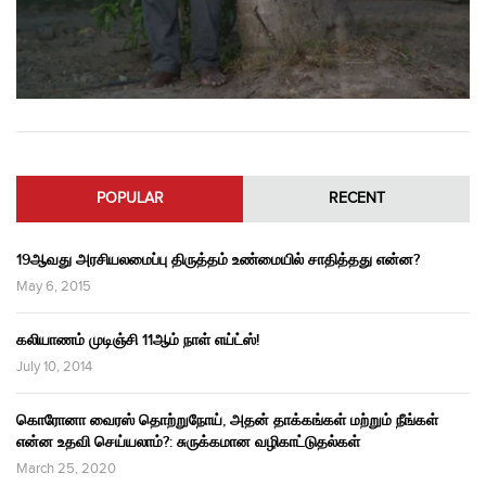
POPULAR
RECENT
19ஆவது அரசியலமைப்பு திருத்தம் உண்மையில் சாதித்தது என்ன?
May 6, 2015
கலியாணம் முடிஞ்சி 11ஆம் நாள் எய்ட்ஸ்!
July 10, 2014
கொரோனா வைரஸ் தொற்றுநோய், அதன் தாக்கங்கள் மற்றும் நீங்கள்
என்ன உதவி செய்யலாம்?: சுருக்கமான வழிகாட்டுதல்கள்
March 25, 2020