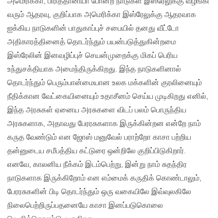
அமெரிக்கா, பிரித்தானியா போன்ற நாடுகள் இஸ்ரேலுக்கு வழங்கி
வரும் ஆதரவு, குறிப்பாக அமெரிக்கா இஸ்ரேலுக்கு ஆதரவாக
ஐக்கிய நாடுகளின் பாதுகாப்புச் சபையில் தனது வீட்டோ
அதிகாரத்தினைத் தொடர்ந்தும் பயன்படுத்துகின்றமை
இஸ்ரேலின் இனவழிப்புச் செயன்முறைக்கு மிகப் பெரிய
உந்துசக்தியாக அமைந்திருக்கிறது. இந்த நாடுகளினால்
தொடர்ந்தும் பெரும்பான்மையான உலக மக்களின் குரலினையும்
நீதிக்கான வேட்கையினையும் உதாசீனம் செய்ய முடிகிறது எனில்,
இந்த அரசுகள் ஏனைய அரசுகளை விடப் பலம் பொருந்திய
அரசுகளாக, அதாவது பேரரசுகளாக இருக்கின்றன என்றே நாம்
கருத வேண்டும் என ஜோஸ் மனுவேல் பராற்றோ காசா பற்றிய
தன்னுடைய சமீபத்திய கட்டுரை ஒன்றிலே குறிப்பிடுகிறார்.
எனவே, காலனிய நீக்கம் இடம்பெற்று, இன்று நாம் சுதந்திர
நாடுகளாக இருக்கிறோம் என எம்மைக் கருதிக் கொண்டாலும்,
பேரரசுகளின் பிடி தொடர்ந்தும் ஒரு வகையிலே இவ்வுலகிலே
நிலைபெற்றிருப்பதனையே காசா இனப்படுகொலை