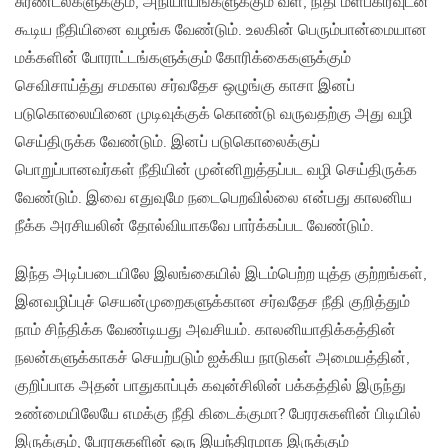
சுரண்டல்களுக்கும், அநியாயங்களுக்கும் வள, நிதி மீள்பகிர்வுடன்
கூடிய நீதியினை வழங்க வேண்டும். உலகின் பெரும்பான்மையான
மக்களின் போராட்டங்களுக்கும் கோரிக்கைகளுக்கும்
செவிசாய்த்து சமகால சர்வதேச ஒழுங்கு காசா இனப்
படுகொலையினை முடிவுக்குக் கொண்டு வருவதற்கு அது வழி
செய்திருக்க வேண்டும். இனப் படுகொலைக்குப்
பொறுப்பானவர்கள் நீதியின் முன்னிறுத்தப்பட வழி செய்திருக்க
வேண்டும். இவை எதுவுமே நடைபெறவில்லை என்பது காலனிய
நீக்க அரசியலின் தோல்வியாகவே பார்க்கப்பட வேண்டும்.
இந்த அடிப்படையிலே இலங்கையில் இடம்பெற்ற யுத்த குற்றங்கள்,
இனவழிப்புச் செயன்முறைகளுக்கான சர்வதேச நீதி குறித்தும்
நாம் சிந்திக்க வேண்டியது அவசியம். காலனியாதிக்கத்தின்
நலன்களுக்காகச் செயற்படும் ஐக்கிய நாடுகள் அமையத்தின்,
குறிப்பாக அதன் பாதுகாப்புக் கவுன்சிலின் பக்கத்தில் இருந்து
உண்மையிலேயே எமக்கு நீதி கிடைக்குமா? பேரரசுகளின் பிடியில்
இருக்கும், பேரரசுகளின் ஒரு இயந்திரமாக இருக்கும்