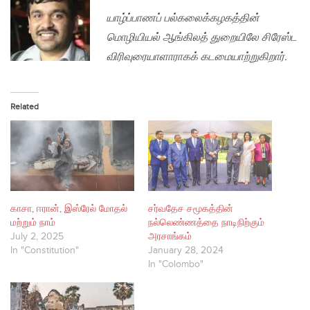
யாழ்ப்பாணப் பல்கலைக்கழகத்தின்
மொழியியல் ஆங்கிலத் துறையிலே சிரேஸ்ட
விரிவுரையாளாராகக் கடமையாற்றுகிறார்.
Related
காசா, ஈரான், இஸ்ரேல் மோதல்
சர்வதேச சமூகத்தின்
மற்றும் நாம்
நல்லெண்ணத்தை நாடிநிற்கும்
July 2, 2025
அரசாங்கம்
In "Constitution"
January 28, 2024
In "Colombo"