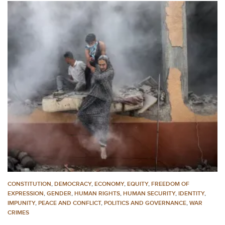
CONSTITUTION
,
DEMOCRACY
,
ECONOMY
,
EQUITY
,
FREEDOM OF
EXPRESSION
,
GENDER
,
HUMAN RIGHTS
,
HUMAN SECURITY
,
IDENTITY
,
IMPUNITY
,
PEACE AND CONFLICT
,
POLITICS AND GOVERNANCE
,
WAR
CRIMES