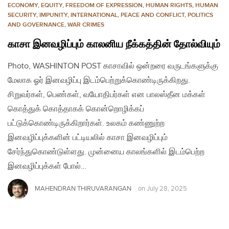
ECONOMY
,
EQUITY
,
FREEDOM OF EXPRESSION
,
HUMAN RIGHTS
,
HUMAN
SECURITY
,
IMPUNITY
,
INTERNATIONAL
,
PEACE AND CONFLICT
,
POLITICS
AND GOVERNANCE
,
WAR CRIMES
காசா இனவழிப்பும் காலனிய நீக்கத்தின் தோல்வியும்
Photo, WASHINTON POST காசாவில் ஒன்றரை வருடங்களுக்கு
மேலாக ஓர் இனவழிப்பு இடம்பெற்றுக்கொண்டிருக்கிறது.
சிறுவர்கள், பெண்கள், வயோதிபர்கள் என பாலஸ்தீன மக்கள்
கொத்துக் கொத்தாகக் கொன்றொழிக்கப்
பட்டுக்கொண்டிருக்கிறார்கள். உலகம் கண்ணுற்ற
இனவழிப்புக்களின் பட்டியலில் காசா இனவழிப்பும்
சேர்ந்துகொண்டுள்ளது. முன்னைய காலங்களில் இடம்பெற்ற
இனவழிப்புக்கள் போல்…
MAHENDRAN THIRUVARANGAN
on
July 28, 2025