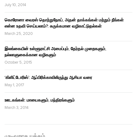
July 10, 2014
கொரோனா வைரஸ் தொற்றுநோய், அதன் தாக்கங்கள் மற்றும் நீங்கள்
என்ன உதவி செய்யலாம்?: சுருக்கமான வழிகாட்டுதல்கள்
March 25, 2020
இலங்கையின் உள்ளூராட்சி அமைப்பும், தேர்தல் முறைகளும்,
நல்லாளுகைக்கான வழிகளும்
October 5, 2015
‘கிளிட்டோரிஸ்’: ஆப்பிரிக்காவிலிருந்து ஆசியா வரை
May 1, 2017
ஊடகங்கள்: மாயைகளும், மந்திரங்களும்
March 3, 2014
முடிவுறாத யுத்தம்…