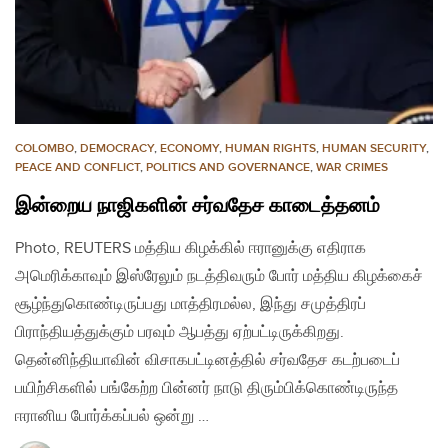
COLOMBO
,
DEMOCRACY
,
ECONOMY
,
HUMAN RIGHTS
,
HUMAN SECURITY
,
PEACE AND CONFLICT
,
POLITICS AND GOVERNANCE
,
WAR CRIMES
இன்றைய நாஜிகளின் சர்வதேச காடைத்தனம்
Photo, REUTERS மத்திய கிழக்கில் ஈரானுக்கு எதிராக
அமெரிக்காவும் இஸ்ரேலும் நடத்திவரும் போர் மத்திய கிழக்கைச்
சூழ்ந்துகொண்டிருப்பது மாத்திரமல்ல, இந்து சமுத்திரப்
பிராந்தியத்துக்கும் பரவும் ஆபத்து ஏற்பட்டிருக்கிறது.
தென்னிந்தியாவின் விசாகபட்டினத்தில் சர்வதேச கடற்படைப்
பயிற்சிகளில் பங்கேற்ற பின்னர் நாடு திரும்பிக்கொண்டிருந்த
ஈரானிய போர்க்கப்பல் ஒன்று …