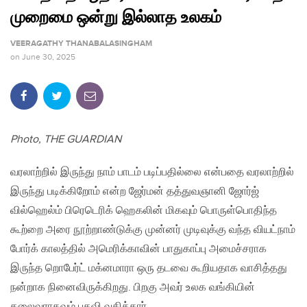
முறைமை ஒன்று இல்லாத உலகம்
VEERAGATHY THANABALASINGHAM
on
June 30, 2025
Photo, THE GUARDIAN
வரலாற்றில் இருந்து நாம் பாடம் படிப்பதில்லை என்பதை வரலாற்றில்
இருந்து படிக்கிறோம் என்ற ஜேர்மன் தத்துவஞானி ஜோர்ஜ்
வில்ஹெல்ம் பிரெடெரிக் ஹெகலின் மிகவும் பொருள்பொதிந்த
கூற்றை அரை நூற்றாண்டுக்கு முன்னர் முடிவுக்கு வந்த வியட்நாம்
போர்க் காலத்தில் அமெரிக்காவின் பாதுகாப்பு அமைச்சராக
இருந்த றொபேர்ட் மக்னமாரா ஒரு தடவை கூறியதாக வாசித்தது
நன்றாக நினைவிருக்கிறது. பிறகு அவர் உலக வங்கியின்
தலைவராகவும் பதவி வகித்தார்.