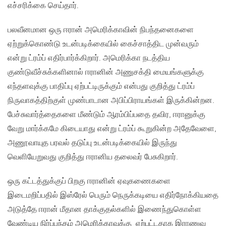
எச்சரிக்கை செய்தார்.
பலவீனமான ஒரு ஈரான் அமெரிக்காவின் நிபந்தனைகளை
ஏற்றுக்கொண்டு உடன்படிக்கையில் கைச்சாத்திட முன்வரும்
என்று ட்ரம்ப் எதிர்பார்க்கிறார். அமெரிக்கா நடத்திய
குண்டுவீச்சுக்களினால் ஈரானின் அணுசக்தி மையங்களுக்கு
எந்தளவுக்கு பாதிப்பு ஏற்பட்டிருக்கும் என்பது குறித்து ட்ரம்ப்
நிருவாகத்திற்குள் முண்பாடான அபிப்பிராயங்கள் இருக்கின்றன.
பேச்சுவார்த்தைகளை மீண்டும் ஆரம்பிப்பதை தவிர, ஈரானுக்கு
வேறு மார்க்கமே கிடையாது என்று ட்ரம்ப் கூறுகின்ற அதேவேளை,
அணூவாயுத பரவல் தடுப்பு உடன்படிக்கையில் இருந்து
வெளியேறுவது குறித்து ஈரானிய தலைவர் பேசுகிறார்.
ஒரு கட்டத்துக்குப் பிறகு ஈரானின் ஏவுகணைகளை
இடைமறிப்பதில் இஸ்ரேல் பெரும் நெருக்கடியை எதிர்நோக்கியதை
அடுத்தே ஈரான் மீதான தாக்குதல்களில் இணைந்துகொள்ள
வேண்டிய நிர்ப்பந்தம் அமெரிக்காவுக்கு ஏற்பட்டதாக இராணுவ