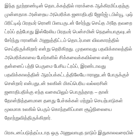
இந்த நூற்றாண்டின் தொடக்கத்தில் ஈராக்கை ஆக்கிரமிப்பதற்கு
முன்னதாக அன்றைய அமெரிக்க ஜனாதிபதி ஜோர்ஜ் டபிள்யூ. புஷ்
பிரிட்டிஷ் பிரதமர் ரொனி பிளயருடன் சேர்ந்து செய்த அதே தவறை
ட்ரம்ப் தற்போது இஸ்ரேலிய பிரதமர் பென்சமின் நெதன்யாகுவுடன்
சேர்ந்து ஈரானின் அணுத்திட்டம் தொடர்பான விவகாரத்தில்
செய்திருக்கிறார் என்று தெரிகிறது. முதலாவது பதவிக்காலத்தில்
அமெரிக்காவை போர்களில் சிக்கவைக்கவில்லை என்று
தன்னைப் பற்றி பெருமை பேசிய ட்ரம்ப், இரண்டாவது
பதவிக்காலத்தின் ஆரம்பக்கட்டத்திலேயே ஈரானுடன் போருக்குச்
சென்றார் என்பதுடன் உலகின் மிகப்பெரிய வல்லரசின்
ஜனாதிபதிக்கு எந்த வகையிலும் பொருந்தாத – தான்
தோன்றித்தனமான தனது பேச்சுக்கள் மற்றும் செயற்பாடுகள்
மூலமாக உலகில் பெரும் கொந்தளிப்பான சூழ்நிலையை
தோற்றுவித்திருக்கிறார்.
பிரகடனப்படுத்தப்படாத ஒரு அணுவாயுத நாடும் இதுகாலவரையில்