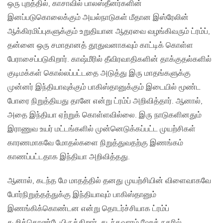
ஒரு புறத்தில், காசாவில் பாலஸ்தீனர்களின்
இனப்படுகொலைக்கும் அயல்நாடுகள் மீதான இஸ்ரேலின்
ஆக்கிரமிப்புகளுக்கும் உறுதியான ஆதரவை வழங்கிவரும் ட்ரம்ப்,
தன்னை ஒரு சமாதானத் தூதுவனாகவும் காட்டிக் கொள்ள
பேராசைப்படுகிறார். காஷ்மீரில் தீவிரவாதிகளின் தாக்குதல்களில்
குடிமக்கள் கொல்லப்பட்டதை அடுத்து இரு மாதங்களுக்கு
முன்னர் இந்தியாவுக்கும் பாகிஸ்தானுக்கும் இடையில் மூண்ட
போரை நிறுத்தியது தானே என்று ட்ரம்ப் அறிவித்தார். ஆனால்,
அதை இந்தியா ஏற்றுக் கொள்ளவில்லை. இரு நாடுகளினதும்
இராணுவ உயர் மட்டங்களில் முன்னெடுக்கப்பட்ட முயற்சிகள்
காரணமாகவே மோதல்களை நிறுத்துவதற்கு இணங்கம்
காணப்பட்டதாக இந்தியா அறிவித்தது.
ஆனால், கடந்த மே மாதத்தில் தனது முயற்சியின் விளைவாகவே
போர்நிறுத்தத்துக்கு இந்தியாவும் பாகிஸ்தானும்
இணங்கிக்கொண்டன என்று தொடர்ச்சியாக ட்ரம்ப்
கூறிக்கொண்டேயிருக்கிறார். கடந்தவாரம் ஹேக் நகரில்