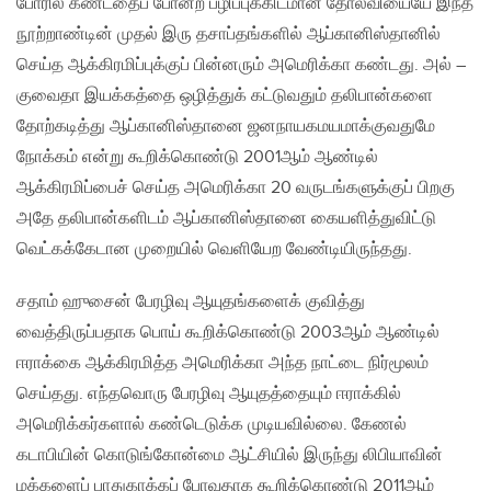
போரில் கண்டதைப் போன்ற பழிப்புக்கிடமான தோல்வியையே இந்த
நூற்றாண்டின் முதல் இரு தசாப்தங்களில் ஆப்கானிஸ்தானில்
செய்த ஆக்கிரமிப்புக்குப் பின்னரும் அமெரிக்கா கண்டது. அல் –
குவைதா இயக்கத்தை ஒழித்துக் கட்டுவதும் தலிபான்களை
தோற்கடித்து ஆப்கானிஸ்தானை ஜனநாயகமயமாக்குவதுமே
நோக்கம் என்று கூறிக்கொண்டு 2001ஆம் ஆண்டில்
ஆக்கிரமிப்பைச் செய்த அமெரிக்கா 20 வருடங்களுக்குப் பிறகு
அதே தலிபான்களிடம் ஆப்கானிஸ்தானை கையளித்துவிட்டு
வெட்கக்கேடான முறையில் வெளியேற வேண்டியிருந்தது.
சதாம் ஹுசைன் பேரழிவு ஆயுதங்களைக் குவித்து
வைத்திருப்பதாக பொய் கூறிக்கொண்டு 2003ஆம் ஆண்டில்
ஈராக்கை ஆக்கிரமித்த அமெரிக்கா அந்த நாட்டை நிர்மூலம்
செய்தது. எந்தவொரு பேரழிவு ஆயுதத்தையும் ஈராக்கில்
அமெரிக்கர்களால் கண்டெடுக்க முடியவில்லை. கேணல்
கடாபியின் கொடுங்கோன்மை ஆட்சியில் இருந்து லிபியாவின்
மக்களைப் பாதுகாக்கப் போவதாக கூறிக்கொண்டு 2011ஆம்