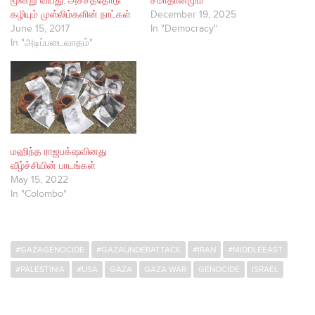
மூன்று வயது: அச்சத்தோடு
சமாதானமும்
கழியும் முஸ்லிம்களின் நாட்கள்
December 19, 2025
June 15, 2017
In "Democracy"
In "அடிப்படைவாதம்"
மஹிந்த ராஜபக்‌ஷவினது
வீழ்ச்சியின் பாடங்கள்
May 15, 2022
In "Colombo"
#GAZAGENOCIDE
#GAZAUNDERATTACK
#IRAN
#MIDDLEEAST
#PALESTINIA
#USA
GAZA
GAZA WAR
GENOCIDE
ISRAEL