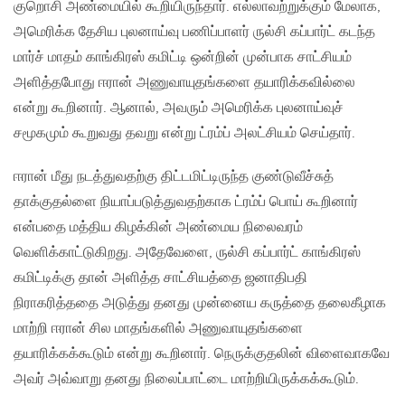
குறொசி அண்மையில் கூறியிருந்தார். எல்லாவற்றுக்கும் மேலாக,
அமெரிக்க தேசிய புலனாய்வு பணிப்பாளர் ருல்சி கப்பார்ட் கடந்த
மார்ச் மாதம் காங்கிரஸ் கமிட்டி ஒன்றின் முன்பாக சாட்சியம்
அளித்தபோது ஈரான் அணுவாயுதங்களை தயாரிக்கவில்லை
என்று கூறினார். ஆனால், அவரும் அமெரிக்க புலனாய்வுச்
சமூகமும் கூறுவது தவறு என்று ட்ரம்ப் அலட்சியம் செய்தார்.
ஈரான் மீது நடத்துவதற்கு திட்டமிட்டிருந்த குண்டுவீச்சுத்
தாக்குதல்ளை நியாப்படுத்துவதற்காக ட்ரம்ப் பொய் கூறினார்
என்பதை மத்திய கிழக்கின் அண்மைய நிலைவரம்
வெளிக்காட்டுகிறது. அதேவேளை, ருல்சி கப்பார்ட் காங்கிரஸ்
கமிட்டிக்கு தான் அளித்த சாட்சியத்தை ஜனாதிபதி
நிராகரித்ததை அடுத்து தனது முன்னைய கருத்தை தலைகீழாக
மாற்றி ஈரான் சில மாதங்களில் அணுவாயுதங்களை
தயாரிக்கக்கூடும் என்று கூறினார். நெருக்குதலின் விளைவாகவே
அவர் அவ்வாறு தனது நிலைப்பாட்டை மாற்றியிருக்கக்கூடும்.