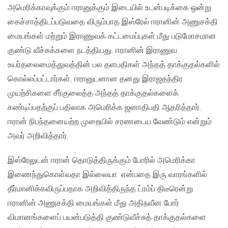
அமெரிக்காவுக்கும் ஈரானுக்கும் இடையில் உடன்படிக்கை ஒன்று
கைச்சாத்திடப்படுவதை விரும்பாத இஸ்ரேல் ஈரானின் அணுசக்தி
மையங்கள் மற்றும் இராணுவக் கட்டமைப்புகள் மீது படுமோசமான
குண்டு வீச்சுக்களை நடத்தியது. ஈரானின் இராணுவ
உயர்தலைமைத்துவத்தின் பல தளபதிகள் அந்தத் தாக்குதல்களில்
கொல்லப்பட்டார்கள். ஈரானுடனான தனது இராஜதந்திர
முயற்சிகளை சீர்குலைத்த அந்தத் தாக்குதல்களைக்
கண்டிப்பதற்குப் பதிலாக அமெரிக்க ஜனாதிபதி ஆதரித்தார்.
ஈரான் நிபந்தனையற்ற முறையில் சரணடைய வேண்டும் என்றும்
அவர் அறிவித்தார்.
இஸ்ரேலுடன் ஈரான் தொடுத்திருக்கும் போரில் அமெரிக்கா
இணைந்துகொள்வதா இல்லையா என்பதை இரு வாரங்களில்
தீர்மானிக்கவிருப்பதாக அறிவித்திருந்த ட்ரம்ப் திடீரென்று
ஈரானின் அணுசக்தி மையங்கள் மீது அதிநவீன போர்
விமானங்களைப் பயன்படுத்தி குண்டுவீச்சுத் தாக்குதல்களை