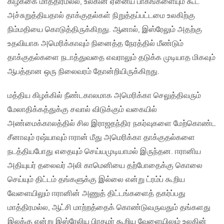
கிழக்கை மாத்திரமல்ல, உலகின் ஏனைய பாகங்களையும் கூட
அச்சுறுத்தியதால் தாக்குதல்கள் நிறுத்தப்பட்டமை உலகிற்கு
நிம்மதியை கொடுத்திருக்கிறது. ஆனால், இஸ்ரேலும் அதற்கு
உதவியாக அமெரிக்காவும் நினைத்த நேரத்தில் மீண்டும்
தாக்குதல்களை நடாத்துவதை எவராலும் தடுக்க முடியாத மிகவும்
ஆபத்தான ஒரு நிலைவரம் தோன்றியிருக்கிறது.
மத்திய கிழக்கில் நீண்டகாலமாக அமெரிக்கா செலுத்திவரும்
மேலாதிக்கத்துக்கு சவால் விடுக்கும் வகையில்
அண்மைக்காலத்தில் சில இராஜதந்திர நகர்வுகளை மேற்கொண்ட
சீனாவும் ரஷ்யாவும் ஈரான் மீது அமெரிக்கா தாக்குதல்களை
நடத்தியபோது எதையும் செய்யமுடியாமல் இருந்தன. ஈரானிய
அதியுயர் தலைவர் அலி காமெனியை தற்போதைக்கு கொலை
செய்யும் திட்டம் தங்களுக்கு இல்லை என்று ட்ரம்ப் கூறிய
வேளையிலும் ஈரானின் அணுத் திட்டங்களைத் தகர்ப்பது
மாத்திரமல்ல, ஆட்சி மாற்றத்தைக் கொண்டுவருவதும் தங்களது
இலக்கு என்று இஸ்ரேலிய பிரதமர் கூறிய வேளையிலும் உலகின்