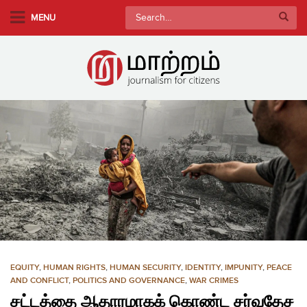
S
Search
MENU
k
for:
i
p
t
o
m
a
i
n
c
o
n
t
e
n
EQUITY
,
HUMAN RIGHTS
,
HUMAN SECURITY
,
IDENTITY
,
IMPUNITY
,
PEACE
t
AND CONFLICT
,
POLITICS AND GOVERNANCE
,
WAR CRIMES
சட்டத்தை ஆதாரமாகக் கொண்ட சர்வதேச