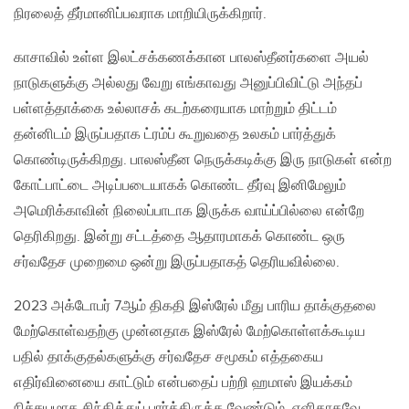
நிரலைத் தீர்மானிப்பவராக மாறியிருக்கிறார்.
காசாவில் உள்ள இலட்சக்கணக்கான பாலஸ்தீனர்களை அயல்
நாடுகளுக்கு அல்லது வேறு எங்காவது அனுப்பிவிட்டு அந்தப்
பள்ளத்தாக்கை உல்லாசக் கடற்கரையாக மாற்றும் திட்டம்
தன்னிடம் இருப்பதாக ட்ரம்ப் கூறுவதை உலகம் பார்த்துக்
கொண்டிருக்கிறது. பாலஸ்தீன நெருக்கடிக்கு இரு நாடுகள் என்ற
கோட்பாட்டை அடிப்படையாகக் கொண்ட தீர்வு இனிமேலும்
அமெரிக்காவின் நிலைப்பாடாக இருக்க வாய்ப்பில்லை என்றே
தெரிகிறது. இன்று சட்டத்தை ஆதாரமாகக் கொண்ட ஒரு
சர்வதேச முறைமை ஒன்று இருப்பதாகத் தெரியவில்லை.
2023 அக்டோபர் 7ஆம் திகதி இஸ்ரேல் மீது பாரிய தாக்குதலை
மேற்கொள்வதற்கு முன்னதாக இஸ்ரேல் மேற்கொள்ளக்கூடிய
பதில் தாக்குதல்களுக்கு சர்வதேச சமூகம் எத்தகைய
எதிர்வினையை காட்டும் என்பதைப் பற்றி ஹமாஸ் இயக்கம்
நிச்சயமாக சிந்தித்துப் பார்த்திருக்க வேண்டும். எளிதாகவே