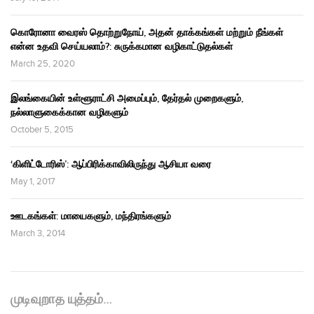
கொரோனா வைரஸ் தொற்றுநோய், அதன் தாக்கங்கள் மற்றும் நீங்கள்
என்ன உதவி செய்யலாம்?: சுருக்கமான வழிகாட்டுதல்கள்
March 25, 2020
இலங்கையின் உள்ளூராட்சி அமைப்பும், தேர்தல் முறைகளும்,
நல்லாளுகைக்கான வழிகளும்
October 5, 2015
‘கிளிட்டோரிஸ்’: ஆப்பிரிக்காவிலிருந்து ஆசியா வரை
May 1, 2017
ஊடகங்கள்: மாயைகளும், மந்திரங்களும்
March 3, 2014
முடிவுறாத யுத்தம்…