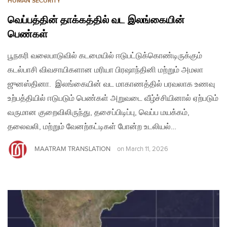
HUMAN SECURITY
வெப்பத்தின் தாக்கத்தில் வட இலங்கையின்
பெண்கள்
பூநகரி வலைபாடுவில் கடமையில் ஈடுபட்டுக்கொண்டிருக்கும்
கடல்பாசி விவசாயிகளான மரியா பிரஷாந்தினி மற்றும் அமலா
ஜுனஸ்தினா. இலங்கையின் வட மாகாணத்தில் பரவலாக உணவு
உற்பத்தியில் ஈடுபடும் பெண்கள் அறுவடை வீழ்ச்சியினால் ஏற்படும்
வருமான குறைவிலிருந்து, தசைப்பிடிப்பு, வெப்ப மயக்கம்,
தலைவலி, மற்றும் வேனற்கட்டிகள் போன்ற உடலியல்…
MAATRAM TRANSLATION
on
March 11, 2026