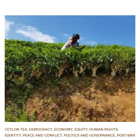
CEYLON TEA
,
DEMOCRACY
,
ECONOMY
,
EQUITY
,
HUMAN RIGHTS
,
IDENTITY
,
PEACE AND CONFLICT
,
POLITICS AND GOVERNANCE
,
POST-WAR