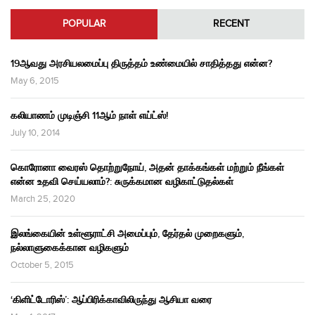
POPULAR
RECENT
19ஆவது அரசியலமைப்பு திருத்தம் உண்மையில் சாதித்தது என்ன?
May 6, 2015
கலியாணம் முடிஞ்சி 11ஆம் நாள் எய்ட்ஸ்!
July 10, 2014
கொரோனா வைரஸ் தொற்றுநோய், அதன் தாக்கங்கள் மற்றும் நீங்கள்
என்ன உதவி செய்யலாம்?: சுருக்கமான வழிகாட்டுதல்கள்
March 25, 2020
இலங்கையின் உள்ளூராட்சி அமைப்பும், தேர்தல் முறைகளும்,
நல்லாளுகைக்கான வழிகளும்
October 5, 2015
‘கிளிட்டோரிஸ்’: ஆப்பிரிக்காவிலிருந்து ஆசியா வரை