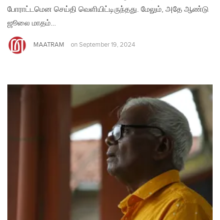
போராட்டமென செய்தி வெளியிட்டிருந்தது. மேலும், அதே ஆண்டு
ஜூலை மாதம்…
MAATRAM
on
September 19, 2024