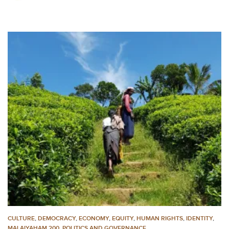
CULTURE
,
DEMOCRACY
,
ECONOMY
,
EQUITY
,
HUMAN RIGHTS
,
IDENTITY
,
MALAIYAHAM 200
,
POLITICS AND GOVERNANCE