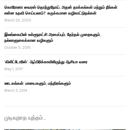
கொரோனா வைரஸ் தொற்றுநோய், அதன் தாக்கங்கள் மற்றும் நீங்கள்
என்ன உதவி செய்யலாம்?: சுருக்கமான வழிகாட்டுதல்கள்
March 25, 2020
இலங்கையின் உள்ளூராட்சி அமைப்பும், தேர்தல் முறைகளும்,
நல்லாளுகைக்கான வழிகளும்
October 5, 2015
‘கிளிட்டோரிஸ்’: ஆப்பிரிக்காவிலிருந்து ஆசியா வரை
May 1, 2017
ஊடகங்கள்: மாயைகளும், மந்திரங்களும்
March 3, 2014
முடிவுறாத யுத்தம்…