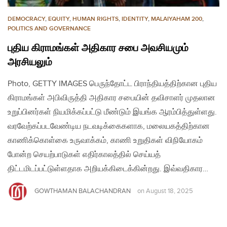
DEMOCRACY
,
EQUITY
,
HUMAN RIGHTS
,
IDENTITY
,
MALAIYAHAM 200
,
POLITICS AND GOVERNANCE
புதிய கிராமங்கள் அதிகார சபை அவசியமும்
அரசியலும்
Photo, GETTY IMAGES பெருந்தோட்ட பிராந்தியத்திற்கான புதிய
கிராமங்கள் அபிவிருத்தி அதிகார சபையின் தவிசாளர் முதலான
உறுப்பினர்கள் நியமிக்கப்பட்டு மீண்டும் இயங்க ஆரம்பித்துள்ளது.
வரவேற்கப்படவேண்டிய நடவடிக்கைகளாக, மலையகத்திற்கான
காணிக்கொள்கை உருவாக்கம், காணி உறுதிகள் விநியோகம்
போன்ற செயற்பாடுகள் எதிர்காலத்தில் செய்யத்
திட்டமிடப்பட்டுள்ளதாக அறியக்கிடைக்கின்றது. இவ்வதிகார…
GOWTHAMAN BALACHANDRAN
on
August 18, 2025