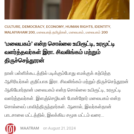
CULTURE
,
DEMOCRACY
,
ECONOMY
,
HUMAN RIGHTS
,
IDENTITY
,
MALAIYAHAM 200
,
மலையகத் தமிழர்கள்
,
மலையகம்
,
மலையகம் 200
‘மலையகம்’ என்ற சொல்லை உயிரூட்டி, உரமூட்டி
வளர்த்தவர்கள் இரா. சிவலிங்கம் மற்றும்
திருச்செந்தூரன்
நான் பள்ளிக்கூடத்தில் படிக்கும்போது எமக்குக் கற்பித்த
ஆசிரியர்கள் குறிப்பாக இரா. சிவலிங்கம் மற்றும் திருச்செந்தூரன்
ஆகியோர்தான் மலையகம் என்ற சொல்லை உயிரூட்டி, உரமூட்டி
வளர்த்தவர்கள். இளஞ்செழியன் போன்றோர் மலையகம் என்ற
சொல்லைப் பாவித்திருந்தார்கள். ஆனால், இவர்கள்தான்
பாடசாலை மட்டத்தில், இலக்கிய சமூக மட்டம் வரை…
MAATRAM
on
August 21, 2024