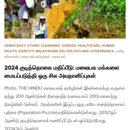
DEMOCRACY
,
ETHNIC CLEANSING
,
GENDER
,
HEALTHCARE
,
HUMAN
RIGHTS
,
IDENTITY
,
MALAIYAHAM 200
,
POLITICS AND GOVERNANCE
,
மனித
உரிமைகள்
,
மலையகத் தமிழர்கள்
,
மலையகம்
2024 குடித்தொகை மதிப்பீடு: மலையக மக்களை
மையப்படுத்தி ஒரு சில அவதானிப்புகள்
Photo, THE HINDU மலையகத் தமிழர்கள் இலங்கைக்கு வருகை
தந்து 200 ஆண்டுகள் நிறைவுற்ற (மலையகம் 200) வரலாற்று
நிகழ்வின் பின்னர், அவர்களின் இருப்பு ஒரு பாரிய சனத்தொகைப்
புதிரை (Population Puzzle) எதிர்கொண்டுள்ளது. 2012ஆம்
ஆண்டு குடித்தொகைக் கணிப்பீட்டுடன் ஒப்பிடும்போது,
2024ஆம் ஆண்டு…