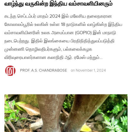
வாழ்ந்து வருகின்ற இந்திய வம்சாவளியினரும்
கடந்த செப்டம்பர் மாதம் 2024 இல் மலேசிய தலைநகரான
கோலாலம்பூரில் உலகின் உள்ள 18 நாடுகளில் வாழ்கின்ற இந்திய
வம்சாவளியினரின் உலக அமைப்பான (GOPIO) இன் மாநாடு
நடைபெற்றது. இதில் இலங்கையை பிரதிநிதித்துவப்படுத்தி
முன்னணி தொழிலதிபர்களும், பல்கலைக்கழக
விரிவுரையாளர்களான கலாநிதி ஆர். ரமேஸ் மற்றும்…
PROF. A.S. CHANDRABOSE
on
November 1, 2024