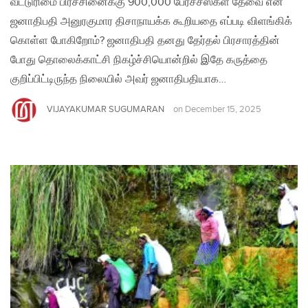
வீட்டுரிமை பிரச்சினைக்கு 900,000 பேர்ச்சஸ்கள் தேவை என
ஜனாதிபதி அனுரகுமார திசாநாயக்க கூறியதை எப்படி விளங்கிக்
கொள்ள போகிறோம்? ஜனாதிபதி தனது தேர்தல் பிரசாரத்தின்
போது தொலைக்காட்சி நிகழ்ச்சியொன்றில் இதே கருத்தை
குறிப்பிட்டிருந்த நிலையில் அவர் ஜனாதிபதியாக…
VIJAYAKUMAR SUGUMARAN
on
December 15, 2025