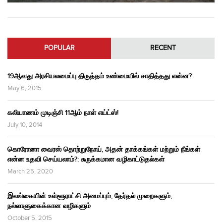
POPULAR
RECENT
19ஆவது அரசியலமைப்பு திருத்தம் உண்மையில் சாதித்தது என்ன?
May 6, 2015
கலியாணம் முடிஞ்சி 11ஆம் நாள் எய்ட்ஸ்!
July 10, 2014
கொரோனா வைரஸ் தொற்றுநோய், அதன் தாக்கங்கள் மற்றும் நீங்கள்
என்ன உதவி செய்யலாம்?: சுருக்கமான வழிகாட்டுதல்கள்
March 25, 2020
இலங்கையின் உள்ளூராட்சி அமைப்பும், தேர்தல் முறைகளும்,
நல்லாளுகைக்கான வழிகளும்
October 5, 2015