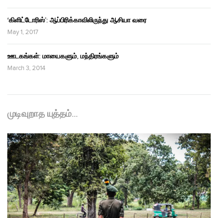
‘கிளிட்டோரிஸ்’: ஆப்பிரிக்காவிலிருந்து ஆசியா வரை
May 1, 2017
ஊடகங்கள்: மாயைகளும், மந்திரங்களும்
March 3, 2014
முடிவுறாத யுத்தம்…