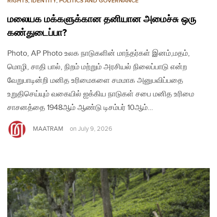
RIGHTS
,
IDENTITY
,
POLITICS AND GOVERNANCE
மலையக மக்களுக்கான தனியான அமைச்சு ஒரு
கண்துடைப்பா?
Photo, AP Photo உலக நாடுகளின் மாந்தர்கள் இனம்,மதம்,
மொழி, சாதி பால், நிறம் மற்றும் அரசியல் நிலைப்பாடு என்ற
வேறுபாடின்றி மனித உரிமைகளை சமமாக அனுபவிப்பதை
உறுதிசெய்யும் வகையில் ஐக்கிய நாடுகள் சபை மனித உரிமை
சாசனத்தை 1948ஆம் ஆண்டு டிசம்பர் 10ஆம்…
MAATRAM
on
July 9, 2026