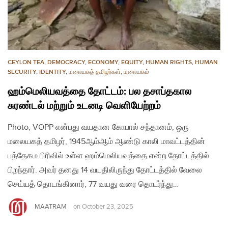
CEYLON TEA
,
DEMOCRACY
,
ECONOMY
,
EQUITY
,
HUMAN RIGHTS
,
HUMAN
SECURITY
,
IDENTITY
,
மலையகத் தமிழர்கள்
,
மலையகம்
ஹம்மெலியவத்தை தோட்டம்: பல தசாப்தகால
சுரண்டல் மற்றும் உடனடி வெளியேற்றம்
Photo, VOPP என்பது வயதான கோபால் சந்தானம், ஒரு
மலையகத் தமிழர், 1945ஆம்ஆம் ஆண்டு காலி மாவட்டத்தின்
பத்தேகம பிரிவில் உள்ள ஹம்மெலியவத்தை என்ற தோட்டத்தில்
பிறந்தார். அவர் தனது 14 வயதிலிருந்து தோட்டத்தில் வேலை
செய்யத் தொடங்கினார், 77 வயது வரை தொடர்ந்து…
MAATRAM
on
October 23, 2025