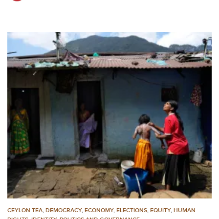
CEYLON TEA
,
DEMOCRACY
,
ECONOMY
,
ELECTIONS
,
EQUITY
,
HUMAN