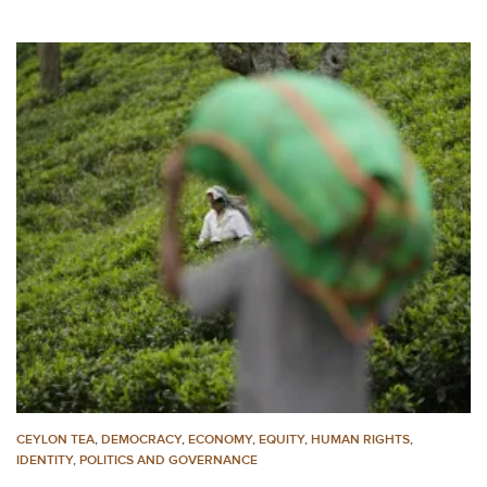
CEYLON TEA
,
DEMOCRACY
,
ECONOMY
,
EQUITY
,
HUMAN RIGHTS
,
IDENTITY
,
POLITICS AND GOVERNANCE