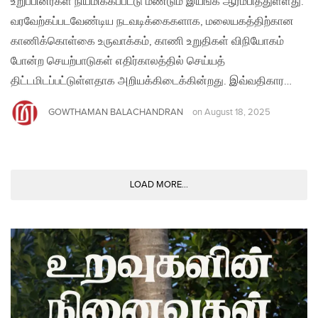
உறுப்பினர்கள் நியமிக்கப்பட்டு மீண்டும் இயங்க ஆரம்பித்துள்ளது.
வரவேற்கப்படவேண்டிய நடவடிக்கைகளாக, மலையகத்திற்கான
காணிக்கொள்கை உருவாக்கம், காணி உறுதிகள் விநியோகம்
போன்ற செயற்பாடுகள் எதிர்காலத்தில் செய்யத்
திட்டமிடப்பட்டுள்ளதாக அறியக்கிடைக்கின்றது. இவ்வதிகார…
GOWTHAMAN BALACHANDRAN
on
August 18, 2025
LOAD MORE...