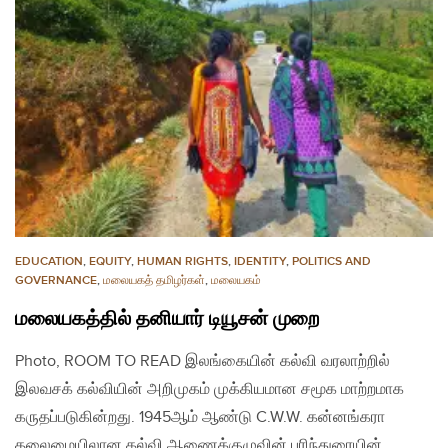
EDUCATION
,
EQUITY
,
HUMAN RIGHTS
,
IDENTITY
,
POLITICS AND
GOVERNANCE
,
மலையகத் தமிழர்கள்
,
மலையகம்
மலையகத்தில் தனியார் டியூசன் முறை
Photo, ROOM TO READ இலங்கையின் கல்வி வரலாற்றில்
இலவசக் கல்வியின் அறிமுகம் முக்கியமான சமூக மாற்றமாக
கருதப்படுகின்றது. 1945ஆம் ஆண்டு C.W.W. கன்னங்கரா
தலைமையிலான கல்வி ஆணைக்குழுவின் பரிந்துரையின்