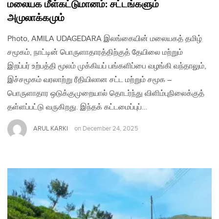
மலையக மீள்கட்டுமானம்: சட்டங்களும்
அமுலாக்கமும்
Photo, AMILA UDAGEDARA இலங்கையின் மலையகத் தமிழ்
சமூகம், நாட்டின் பொருளாதாரத்திற்குத் தேயிலை மற்றும்
இறப்பர் உற்பத்தி மூலம் முக்கியப் பங்களிப்பை வழங்கி வந்தாலும்,
இச்சமூகம் வரலாற்று ரீதியிலான சட்ட மற்றும் சமூக –
பொருளாதார ஒடுக்குமுறையால் தொடர்ந்து விளிம்புநிலைக்குத்
தள்ளப்பட்டு வருகிறது. இந்தக் கட்டமைப்புப்…
ARUL KARKI
on
December 24, 2025