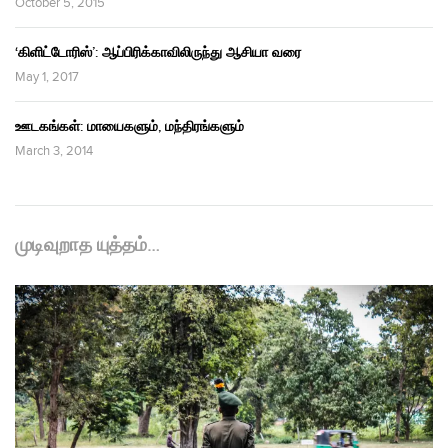
October 5, 2015
‘கிளிட்டோரிஸ்’: ஆப்பிரிக்காவிலிருந்து ஆசியா வரை
May 1, 2017
ஊடகங்கள்: மாயைகளும், மந்திரங்களும்
March 3, 2014
முடிவுறாத யுத்தம்…