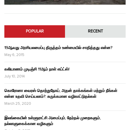
POPULAR
RECENT
19ஆவது அரசியலமைப்பு திருத்தம் உண்மையில் சாதித்தது என்ன?
May 6, 2015
கலியாணம் முடிஞ்சி 11ஆம் நாள் எய்ட்ஸ்!
July 10, 2014
கொரோனா வைரஸ் தொற்றுநோய், அதன் தாக்கங்கள் மற்றும் நீங்கள்
என்ன உதவி செய்யலாம்?: சுருக்கமான வழிகாட்டுதல்கள்
March 25, 2020
இலங்கையின் உள்ளூராட்சி அமைப்பும், தேர்தல் முறைகளும்,
நல்லாளுகைக்கான வழிகளும்