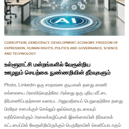
CORRUPTION
,
DEMOCRACY
,
DEVELOPMENT
,
ECONOMY
,
FREEDOM OF
EXPRESSION
,
HUMAN RIGHTS
,
POLITICS AND GOVERNANCE
,
SCIENCE
AND TECHNOLOGY
உள்ளூராட்சி மன்றங்களில் வேரூன்றிய
ஊழலும் செயற்கை நுண்ணறிவின் தீர்வுகளும்
Photo, Linkedin ஒரு சாதாரண குடிமகன் தனது காணி
எல்லையை அளவிடுவதற்கோ அல்லது ஒரு புதிய வீட்டை
நிர்மாணிப்பதற்கான வரைபட அனுமதியைப் பெறுவதற்கோ தனது
பிரதேச சபைக்குச் செல்லும் ஒவ்வொரு தடவையும்
எதிர்கொள்ளும் அலைக்கழிப்புகள் இலங்கையின் நிர்வாகக்
கட்டமைப்பில் வேரூன்றியிருக்கும் பெருநோயின் வெளிப்பாடாகும்.