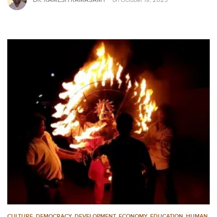
DR. RAMESH RAMASAMY
on
October 19, 2023
CULTURE
,
DEMOCRACY
,
DEVELOPMENT
,
ECONOMY
,
EDUCATION
,
HUMAN