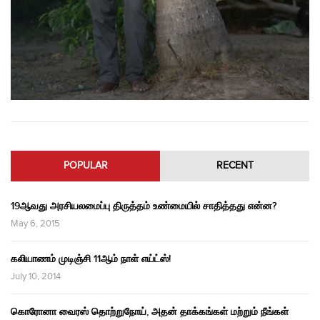
POPULAR
RECENT
19ஆவது அரசியலமைப்பு திருத்தம் உண்மையில் சாதித்தது என்ன?
May 6, 2015
கலியாணம் முடிஞ்சி 11ஆம் நாள் எய்ட்ஸ்!
July 10, 2014
கொரோனா வைரஸ் தொற்றுநோய், அதன் தாக்கங்கள் மற்றும் நீங்கள்