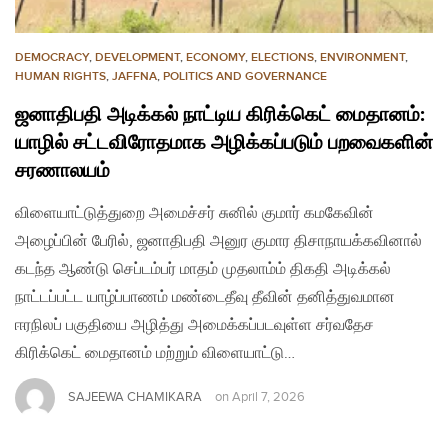
DEMOCRACY
,
DEVELOPMENT
,
ECONOMY
,
ELECTIONS
,
ENVIRONMENT
,
HUMAN RIGHTS
,
JAFFNA
,
POLITICS AND GOVERNANCE
ஜனாதிபதி அடிக்கல் நாட்டிய கிரிக்கெட் மைதானம்:
யாழில் சட்டவிரோதமாக அழிக்கப்படும் பறவைகளின்
சரணாலயம்
விளையாட்டுத்துறை அமைச்சர் சுனில் குமார் கமகேவின்
அழைப்பின் பேரில், ஜனாதிபதி அனுர குமார திசாநாயக்கவினால்
கடந்த ஆண்டு செப்டம்பர் மாதம் முதலாம்ம் திகதி அடிக்கல்
நாட்டப்பட்ட யாழ்ப்பாணம் மண்டைதீவு தீவின் தனித்துவமான
ஈரநிலப் பகுதியை அழித்து அமைக்கப்படவுள்ள சர்வதேச
கிரிக்கெட் மைதானம் மற்றும் விளையாட்டு…
SAJEEWA CHAMIKARA
on
April 7, 2026