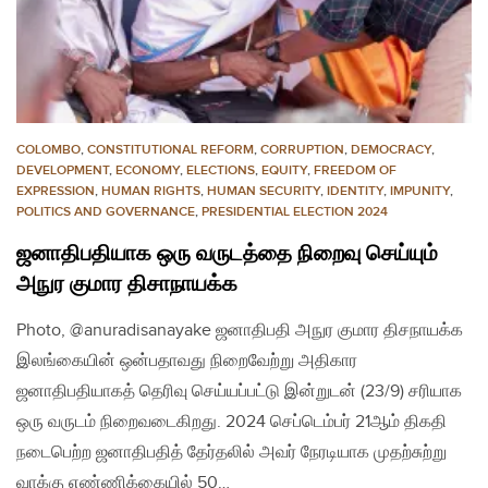
COLOMBO
,
CONSTITUTIONAL REFORM
,
CORRUPTION
,
DEMOCRACY
,
DEVELOPMENT
,
ECONOMY
,
ELECTIONS
,
EQUITY
,
FREEDOM OF
EXPRESSION
,
HUMAN RIGHTS
,
HUMAN SECURITY
,
IDENTITY
,
IMPUNITY
,
POLITICS AND GOVERNANCE
,
PRESIDENTIAL ELECTION 2024
ஜனாதிபதியாக ஒரு வருடத்தை நிறைவு செய்யும்
அநுர குமார திசாநாயக்க
Photo, @anuradisanayake ஜனாதிபதி அநுர குமார திசநாயக்க
இலங்கையின் ஒன்பதாவது நிறைவேற்று அதிகார
ஜனாதிபதியாகத் தெரிவு செய்யப்பட்டு இன்றுடன் (23/9) சரியாக
ஒரு வருடம் நிறைவடைகிறது. 2024 செப்டெம்பர் 21ஆம் திகதி
நடைபெற்ற ஜனாதிபதித் தேர்தலில் அவர் நேரடியாக முதற்சுற்று
வாக்கு எண்ணிக்கையில் 50…