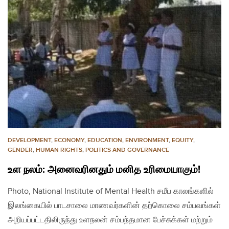
DEVELOPMENT
,
ECONOMY
,
EDUCATION
,
ENVIRONMENT
,
EQUITY
,
GENDER
,
HUMAN RIGHTS
,
POLITICS AND GOVERNANCE
உள நலம்: அனைவரினதும் மனித உரிமையாகும்!
Photo, National Institute of Mental Health சமீப காலங்களில்
இலங்கையில் பாடசாலை மாணவர்களின் தற்கொலை சம்பவங்கள்
அறியப்பட்டதிலிருந்து உளநலன் சம்பந்தமான பேச்சுக்கள் மற்றும்