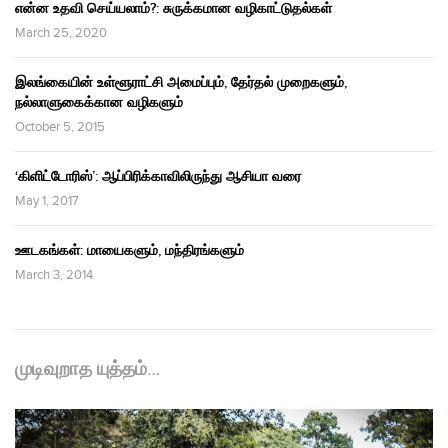
என்ன உதவி செய்யலாம்?: சுருக்கமான வழிகாட்டுதல்கள்
March 25, 2020
இலங்கையின் உள்ளூராட்சி அமைப்பும், தேர்தல் முறைகளும்,
நல்லாளுகைக்கான வழிகளும்
October 5, 2015
‘கிளிட்டோரிஸ்’: ஆப்பிரிக்காவிலிருந்து ஆசியா வரை
May 1, 2017
ஊடகங்கள்: மாயைகளும், மந்திரங்களும்
March 3, 2014
முடிவுறாத யுத்தம்…