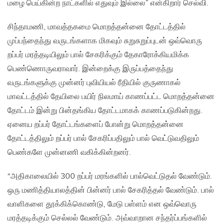
மழை பெய்கின்ற நாட்களில் எதுவும் இல்லை” என்கிறார் செல்வி.
சிந்தாமணி, மாவத்தகமை மொறத்தன்னை தோட்டத்தில்
முப்பந்தைந்து வருடங்களாக மிகவும் சுறுசுறுப்புடன் ஒவ்வொரு
றப்பர் மரத்தடியிலும் பால் சேகரிக்கும் தேகாரோக்கியமிக்க
பெண்ணொருவராவார். இன்றைக்கு இருப்பத்தைந்து
வருடங்களுக்கு முன்னர் புவியியல் ரீதியில் குருணாகல்
மாவட்டத்தில் தேயிலை பயிர் நிலமாய் காணப்பட்ட மொறத்தன்னை
தோட்டம் இன்று பின்தங்கிய தோட்டமாகக் காணப்படுகின்றது.
ஏனைய றப்பர் தோட்டங்களைப் போன்று மொறத்தன்னை
தோட்டத்திலும் றப்பர் பால் சேகரிப்பதிலும் பால் வெட்டுவதிலும்
பெண்களே முன்னணி வகிக்கின்றனர்.
“அதிகாலையில் 300 றப்பர் மரங்களில் பால்வெட்டுதல் வேண்டும்.
ஒரு மணித்தியாலத்தின் பின்னர் பால் சேகரித்தல் வேண்டும். பால்
வாளிகளை தூக்கிக்கொண்டு, மேடு பள்ளம் என ஒவ்வொரு
மரத்தடிக்கும் செல்லல் வேண்டும். அவ்வாறான சந்தர்ப்பங்களில்