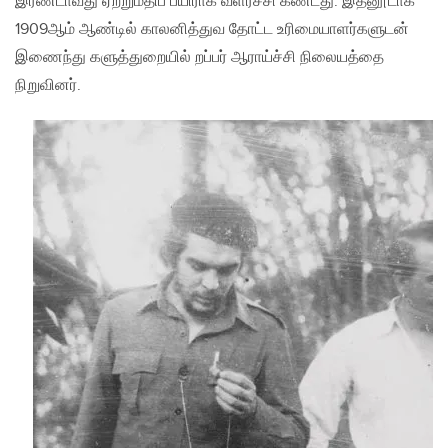
இரண்டாவது ஏற்றுமதிப் பயிராக வளர்ச்சி கண்டது. இதனூடாக
1909ஆம் ஆண்டில் காலனித்துவ தோட்ட உரிமையாளர்களுடன்
இணைந்து களுத்துறையில் றப்பர் ஆராய்ச்சி நிலையத்தை
நிறுவினர்.