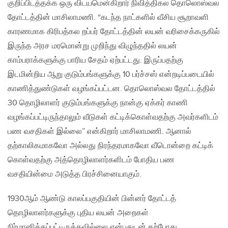
குறிப்பிடத்தக்க ஒரு விடயமென்கிறார் நிவித்திகல தொலொஸ்வல
தோட்டத்தின் மாசிலாமணி. “கடந்த நாட்களில் வீசிய சூறாவளி
காரணமாக கிரிபத்கல றப்பர் தோட்டத்தின் லயன் வரிசைக்கருகில்
இருந்த அரச மரமொன்று முறிந்து விழுந்ததில் லயன்
காம்பராக்களுக்கு பாரிய சேதம் ஏற்பட்டது. இருப்பதற்கு
இடமின்றிய ஆறு குடும்பங்களுக்கு 10 பர்ச்சஸ் என்றடிப்படையில்
காணித்துண்டுகள் வழங்கப்பட்டன. தொலொஸ்வல தோட்டத்தில்
30 தொழிலாளர் குடும்பங்களுக்கு நான்கு ஏக்கர் காணி
வழங்கப்பட்டிருந்தாலும் வீடுகள் கட்டிக்கொள்வதற்கு அவர்களிடம்
பண வசதிகள் இல்லை” என்கிறார் மாசிலாமணி. ஆனால்
தற்காலிகமாகவோ அல்லது நிரந்தரமாகவோ வீடொன்றை கட்டிக்
கொள்வதற்கு அத்தொழிலாளர்களிடம் போதிய பண
வசதியின்மை அடுத்த பிரச்சினையாகும்.
1930ஆம் ஆண்டு காலப்பகுதியின் பின்னர் தோட்டத்
தொழிலாளர்களுக்கு புதிய லயன் அறைகள்
நிர்மானிக்கப்பட்டிருக்கவில்லை என்பதுடன் தற்போது