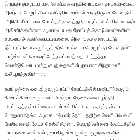
இருந்தாலும் றப்பர் பால் சேகரிக்க வருகின்ற பவுசர் தாமதமானால்,
அவர்கள் மேலும் சில மணித்தியாலங்கள் காத்திருக்க வேண்டும்.
“அரிசி, சீனி, மாவு போன்ற அனைத்து பொருட்களின் விலைகளும்
அதிகரித்துள்ளன. ஆனால், எமது தோட்டத் தொழிலாளர்களின்
சம்பளம் அதிகரிக்கப்படவில்லை. அரசாங்கம் தலையிட்டு
இப்பிரச்சினைகளுக்குத் தீர்வொன்றைப் பெற்றுத்தர வேண்டும்”
வாழ்க்கைச் செலவுக்கேற்ற சம்பளத்தை பெற்றுத்தர
வேண்டுமென மூன்று குழந்தைகளின் தாயான சிந்தாமணி
வலியுறுத்துகின்றார்.
தாய் தந்தை என இருவரும் றப்பர் தோட்டத்தில் பணிபுரிந்தாலும்
கிடைக்கின்ற வருமானம் அன்றாட தேவைகளை பூர்த்தி
செய்வதற்கும் பிள்ளைகளின் கல்விச் செலவுகளுக்கும் கூட
போதுமானதல்ல. ஆகையால் பலர் தோட்டத்திற்கு வெளியில் கூலி
வேலிகளைத் தேடிச் செல்கின்றனர். மொறத்தன்னை தோட்டத்தில்
பாடசாலை செல்கின்ற வயதிலுள்ள மூன்று குழந்தைகளின்