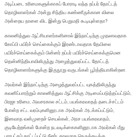
அடிப்படை உரிமைகளுக்காகப் போராடி வந்த றப்பர் தோட்டத்
தொழிலாளர்கள் அன்று சிந்திய கண்ணீருக்கான விலை
அன்றைய நாளை விட இன்று பெறுமதி கூடியுள்ளதா?
காலனித்துவ ஆட்சியாளர்களினால் இந்நாட்டிற்கு முதலாவதாக
கோப்பி பயிர்ச் செய்கைக்கும் இரண்டாவதாக தேயிலை
பயிர்ச்செய்கைக்கும் பின்னர் றப்பர் பயிர்ச்செய்கைக்குமென
தென்னிந்தியாவிலிருந்து அழைத்துவரப்பட்ட தோட்டத்
தொழிலாளார்களுக்கு இருநூறு வருடங்கள் பூர்த்தியாகின்றன.
அவர்கள் இந்நாட்டிற்கு அழைத்துவரப்பட்ட யுகத்திலிருந்து
கவனிப்பாரற்றும் காலனித்துவ ஆட்சிக்கு அடிமைப்படுத்தப்பட்டும்,
பிரஜா உரிமை, அவசரகால சட்டம், பயங்கரவாதத் தடைச்சட்டம்
போன்ற சட்ட வரம்புகளினூடாக அவர்கள் அடக்கப்பட்டும்,
இனவாத வன்முறைச் செயல்கள், அரச பயங்கரவாதம்,
குடியேற்றங்கள் போன்ற நடவடிக்கைகளினூடாக அவர்கள் மீது
பாரபட்சம் காட்டப்பட்டு நீண்டகாலமாக நெருக்கடிக்கு