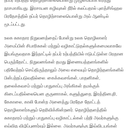
றப்பர் உற்பத்தி தொழிற்சாலையொன்று முழுமையாக எரிந்து
நாசமாகியது. இரசாயன கழிவுகள் நீரில் கலப்பதால் புளத்சிங்ஹல
பிரதேசத்தில் றப்பர் தொழிற்சாலையொன்று அவ் ஆண்டில்
மூடப்பட்டது.
உலக சுகாதார நிறுவனத்தைப் போன்று உலக தொழிலாளர்
அமைப்பின் சிபாரிசுகள் மற்றும் வழிகாட்டுதல்களுக்கமைவாகவே
இயங்குவதாக இந்நாட்டில் றப்பர் உற்பத்தியில் ஈடுபட்டுள்ள பிரதான
பெருந்தோட்ட நிறுவனங்கள் தமது இணையத்தளங்களில்
பதிவேற்றம் செய்திருந்தாலும் அவை எவையும் தொழிற்தளங்களில்
பின்பற்றப்படுவதில்லை. கைக்கவசங்கள், பாதனிகள்,
தலைக்கவசம் மற்றும் பாதுகாப்பு அங்கிகள் தமக்குக்
கிடைப்பதில்லையென குருணாகல், களுத்துறை, இரத்தினபுரி,
கேகாலை, காலி போன்ற அனைத்து பிரதேச தோட்டத்
தொழிலாளர்களும் தெரிவிக்கின்றனர். தொழிற்தளத்தில்
சுகாதாரம் மற்றும் பாதுகாப்பு வழிகாட்டல்கள் பற்றி அவர்களுக்கு
எவ்வித விழிப்புணர்வும் இல்லை. அவர்களுக்கு இவ்விடயங்கள்