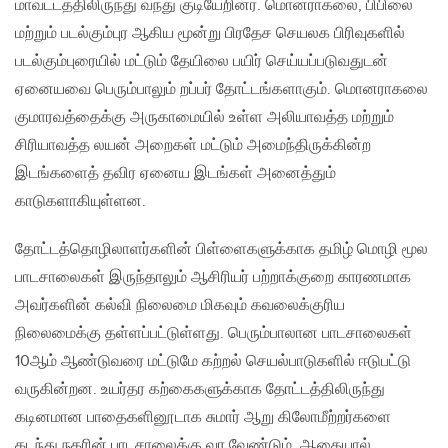
மாவட்டத்திலிருந்து வந்து குடியேறினர். மொனராகலை, பிபிலை
மற்றும் படல்கும்புர ஆகிய மூன்று பிரதேச செயலக பிரிவுகளில்
படல்கும்புரையில் மட்டும் தேயிலை பயிர் செய்யப்படுவதுடன்
ஏனையவை பெரும்பாலும் றப்பர் தோட்டங்களாகும். மொனராகலை
குமாரவத்தைக்கு அருகாமையில் உள்ள அலியாவத்த மற்றும்
சிரியாவத்த லயன் அறைகள் மட்டும் அமைந்திருக்கின்ற
இடங்களைத் தவிர ஏனைய இடங்கள் அனைத்தும்
காடுகளாகியுள்ளன.
தோட்டத்தொழிலாளர்களின் பிள்ளைகளுக்காக தமிழ் மொழி மூல
பாடசாலைகள் இருந்தாலும் ஆசிரியர் பற்றாக்குறை காரணமாக
அவர்களின் கல்வி நிலைமை மிகவும் கவலைக்குரிய
நிலைமைக்கு தள்ளப்பட்டுள்ளது. பெரும்பாலான பாடசாலைகள்
10ஆம் ஆண்டுவரை மட்டுமே கற்றல் செயல்பாடுகளில் ஈடுபட்டு
வருகின்றன. உயர்தர கற்கைகளுக்காக தோட்டத்திலிருந்து
கடினமான பாதைகளினூடாக சுமார் ஆறு கிலோமீற்றர்களை
கடந்து நகரின் பாடசாலைக்கு வர வேண்டும். ஆகையால்,