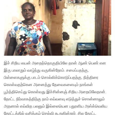
இச் சிறிய லயன் அறைத்தொகுதியிலே தான் ஆண் பெண் என
இரு பாலாறும் வாழ்ந்து வருகின்றோம். சமைப்பதற்கு,
பிள்ளைகளுக்கு பாடம் சொல்லிக்கொடுப்பதற்கு, நித்திரை
கொள்வதற்கென அனைத்து தேவைகளையும் நாங்கள்
பூர்த்திசெய்து கொள்வது இச்சின்னஞ் சிறிய அறையிலேதான்.
தோட்ட நிர்வாகத்திற்கு நாம் எவ்வளவு எடுத்துச் சொன்னாலும்
அதனால் எவ்வித பலனும் இல்லையென பதுரளிய அஸ்க்வெலிய
தோட்டத்தில் வசிக்கும் செல்வி கூறுகின்றார். சில தோட்ட