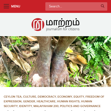
S
Search
MENU
k
for:
i
p
t
o
m
a
i
n
c
o
n
t
e
n
CEYLON TEA
,
CULTURE
,
DEMOCRACY
,
ECONOMY
,
EQUITY
,
FREEDOM OF
t
EXPRESSION
,
GENDER
,
HEALTHCARE
,
HUMAN RIGHTS
,
HUMAN
SECURITY
,
IDENTITY
,
MALAIYAHAM 200
,
POLITICS AND GOVERNANCE