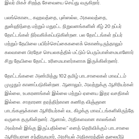
இவர் மிகச் சிறந்த சேவையை செய்து வருகிறார்.
பலங்கொடை, கஹவத்தை, புஸ்ஸல்ல, அகலவத்தை,
துன்ஹிந்தை மற்றும் மதுரட்ட நிறுவனங்களின் கீழ் 20 றப்பர்
தோட்டங்கள் நிர்வகிக்கப்படுகின்றன. பல தோட்டங்கள் றப்பர்
மற்றும் தேயிலை பயிர்ச்செய்கைகளைக் கொண்டிருந்தாலும்
கலவானை பிரதேச செயலகத்தில் மட்டும் பெரும்பான்மையானோர்
சிறு தேயிலை தோட்ட உரிமையாளர்களாக இருக்கின்றனர்.
தோட்டங்களை அண்மித்து 102 தமிழ் பாடசாலைகள் மாவட்டம்
முழுதும் காணப்படுகின்றன. ஆனாலும், அவற்றுக்கு ஆசிரியர்கள்
இல்லை, உபகரணங்கள் இல்லை மற்றும் ஏனைய இதர வசதிகள்
இல்லை. சாதாரண தரத்திற்கான கணித விஞ்ஞான
பாடங்களுக்கான ஆசிரியர்கள் வட கிழக்கு மாவட்டங்களிலிருந்தே
வருகை தருகின்றனர். ஆனால், அதிகளவான காலங்கள்
அவர்கள் இங்கு இருப்பதில்லை” எனத் தெரிவிக்கும் பாடசாலை
ஆசிரியரான சந்திரகுமார், அரசியல் அதிகாரத்தில் தலையீடு