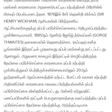
தென் அமெரிக்காவின் அமேசான் காடுகளில் வளர்ந்த றப்பர்
மரங்கள் காரணமாக அதனையொட்டிய உற்பத்திகள் பிரேசிலில்
மிகவும் பிரபல்யமடைந்தன. 1876இல் சேர் ஹென்றி விக்கம் (SIR
HENRY WICKHAM) ஆசியாவின் பிரித்தானிய
ஆட்சியாளர்களுக்கு றப்பர் பயிர்ச்செய்கையை அறிமுகப்படுத்திய
முன்னோடியாவார். 1881ஆம் ஆண்டு ஜோர்ஜ் த்வெய்டீஸ் (GORGE
THWAITES) தலைமையில் ஹெனரத்கொட (கம்பஹ) என்ற
பூங்காவில் இந்நாட்டில் முதலாவது றப்பர் மரக்கன்று நாட்டப்பட்டது.
ஆனாலும், அதுவரை காலமும் இந்நாட்டில் செழிப்புற்றிருந்த
தேயிலை பயிர்ச்செய்கை காரணமாக றப்பர் உற்பத்தி
முக்கியத்துவம் பெற்றிருக்கவில்லையாயினும் 20ஆம்
நூற்றாண்டின் ஆரம்பகாலத்தில் ஏற்பட்ட மோட்டார் வாகன உற்பத்தி
அதிகரிப்பின் காரணமாக ஈரவலய பிரந்தியங்களில் றப்பர்
பயிர்ச்செய்கை விஸ்தரிக்கப்பட்டது. பின்னர் ஏற்றுமதிப்
பணப்பயிர்களில் நாட்டின் பொருளாதாரத்தை வளப்படுத்திய றப்பர்
பயிர்செய்கை தேயிலை உற்பத்திக்கு அடுத்தப்படியாக