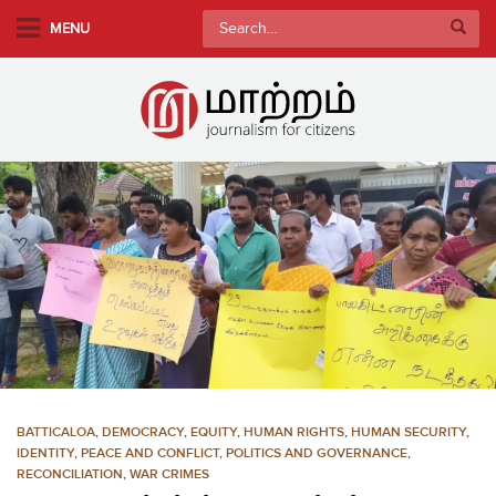
S
Search
MENU
k
for:
i
p
t
o
m
a
i
n
c
o
n
t
e
n
BATTICALOA
,
DEMOCRACY
,
EQUITY
,
HUMAN RIGHTS
,
HUMAN SECURITY
,
t
IDENTITY
,
PEACE AND CONFLICT
,
POLITICS AND GOVERNANCE
,
RECONCILIATION
,
WAR CRIMES