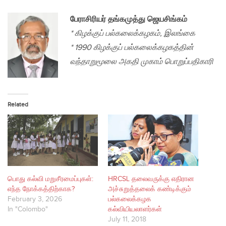
பேராசிரியர் தங்கமுத்து ஜெயசிங்கம்
* கிழக்குப் பல்கலைக்கழகம், இலங்கை
* 1990 கிழக்குப் பல்கலைக்கழகத்தின்
வந்தாறுமூலை அகதி முகாம் பொறுப்பதிகாரி
Related
பொது கல்வி மறுசீரமைப்புகள்:
HRCSL தலைவருக்கு எதிரான
எந்த நோக்கத்திற்காக?
அச்சுறுத்தலைக் கண்டிக்கும்
February 3, 2026
பல்கலைக்கழக
In "Colombo"
கல்வியியலாளர்கள்
July 11, 2018