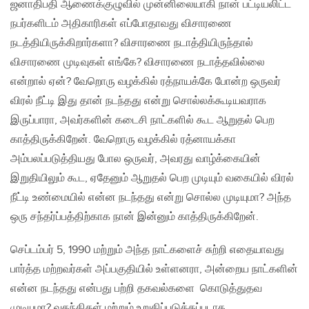
ஜனாதிபதி ஆணைக்குழுவில் முன்னிலையாகி நான் பட்டியலிட்ட
நபர்களிடம் அதிகாரிகள் எப்போதாவது விசாரணை
நடத்தியிருக்கிறார்களா? விசாரணை நடாத்தியிருந்தால்
விசாரணை முடிவுகள் எங்கே? விசாரணை நடாத்தவில்லை
என்றால் ஏன்? வேறொரு வழக்கில் ரத்நாயக்கே போன்ற ஒருவர்
விரல் நீட்டி இது தான் நடந்தது என்று சொல்லக்கூடியவராக
இருப்பாரா, அவர்களின் கடைசி நாட்களில் கூட ஆறுதல் பெற
காத்திருக்கிறேன். வேறொரு வழக்கில் ரத்னாயக்கா
அம்பலப்படுத்தியது போல ஒருவர், அவரது வாழ்க்கையின்
இறுதியிலும் கூட, ஏதேனும் ஆறுதல் பெற முடியும் வகையில் விரல்
நீட்டி உண்மையில் என்ன நடந்தது என்று சொல்ல முடியுமா? அந்த
ஒரு சந்தர்ப்பத்திற்காக நான் இன்னும் காத்திருக்கிறேன்.
செப்டம்பர் 5, 1990 மற்றும் அந்த நாட்களைச் சுற்றி எதையாவது
பார்த்த மற்றவர்கள் அப்பகுதியில் உள்ளனரா, அன்றைய நாட்களின்
என்ன நடந்தது என்பது பற்றி தகவல்களை கொடுத்துதவ
முடியுமா? வதந்திகள் மற்றும் உறுதிப்படுத்தப்படாத