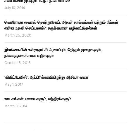
கலியாணம் முடிஞ்சி 11ஆம் நாள் எய்ட்ஸ்!
July 10, 2014
கொரோனா வைரஸ் தொற்றுநோய், அதன் தாக்கங்கள் மற்றும் நீங்கள்
என்ன உதவி செய்யலாம்?: சுருக்கமான வழிகாட்டுதல்கள்
March 25, 2020
இலங்கையின் உள்ளூராட்சி அமைப்பும், தேர்தல் முறைகளும்,
நல்லாளுகைக்கான வழிகளும்
October 5, 2015
‘கிளிட்டோரிஸ்’: ஆப்பிரிக்காவிலிருந்து ஆசியா வரை
May 1, 2017
ஊடகங்கள்: மாயைகளும், மந்திரங்களும்
March 3, 2014