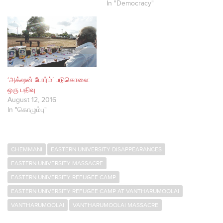
In "Democracy"
‘அக்‌ஷன் போர்ம்’ படுகொலை:
ஒரு பதிவு
August 12, 2016
In "கொழும்பு"
CHEMMANI
EASTERN UNIVERSITY DISAPPEARANCES
EASTERN UNIVERSITY MASSACRE
EASTERN UNIVERSITY REFUGEE CAMP
EASTERN UNIVERSITY REFUGEE CAMP AT VANTHARUMOOLAI
VANTHARUMOOLAI
VANTHARUMOOLAI MASSACRE