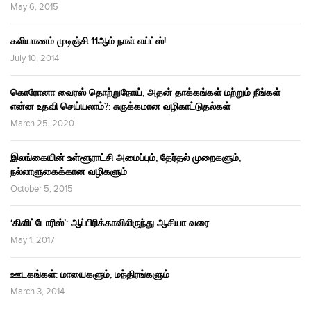
May 6, 2015
கலியாணம் முடிஞ்சி 11ஆம் நாள் எய்ட்ஸ்!
July 10, 2014
கொரோனா வைரஸ் தொற்றுநோய், அதன் தாக்கங்கள் மற்றும் நீங்கள்
என்ன உதவி செய்யலாம்?: சுருக்கமான வழிகாட்டுதல்கள்
March 25, 2020
இலங்கையின் உள்ளூராட்சி அமைப்பும், தேர்தல் முறைகளும்,
நல்லாளுகைக்கான வழிகளும்
October 5, 2015
‘கிளிட்டோரிஸ்’: ஆப்பிரிக்காவிலிருந்து ஆசியா வரை
May 1, 2017
ஊடகங்கள்: மாயைகளும், மந்திரங்களும்
March 3, 2014