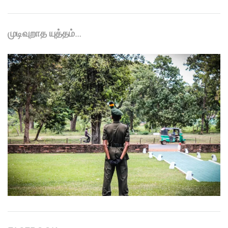
முடிவுறாத யுத்தம்…