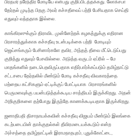
பிரதமர் நரேந்திர மோடியே என்பது குறிப்பிடத்தக்கது. லோக்சபா
தேர்தல் முடிந்த பிறகு அவர் கச்சதீவைப் பற்றி பேசியதாக செய்தி
எதுவும் வந்ததாக இல்லை.
காங்கிரஸுக்கும் திராவிட முன்னேற்றக் கழகத்துக்கு எதிரான
பிரசாரத்துக்காக கச்சதீவு உடன்படிக்கை பற்றி மோடியும்
ஜெய்சங்கரும் பேசினார்களே தவிர, அந்தத் தீவை மீட்டெடுப்பது
குறித்து எதுவும் பேசவில்லை. அடுத்த வருடம் ஏப்ரில் – மே
மாதங்களில் நடைபெறவிருப்பதாக எதிர்பார்க்கப்படும் தமிழ்நாட்டு
சட்டசபை தேர்தலில் மீண்டும் மோடி கச்சதீவு விவகாரத்தை
மற்றைய கட்சிகளும் ஏட்டிக்குப் போட்டியாக பிரசாரங்களில்
பெருமளவுக்கு பயன்படுத்தக்கூடிய சாத்தியம் இருக்கிறது. அதன்
அறிகுறிகளை தற்போது இருந்தே காணக்கூடியதாக இருக்கிறது.
ஜனாதிபதி திசாநாயக்கவின் கச்சதீவு விஜயம் மீண்டும் இலங்கை
கடற்படையின் தாக்குதல்கள் தீவிரமடையக்கூடும் என்ற
அச்சத்தை தமிழ்நாட்டின் இராமநாதபுரம், புதுக்கோட்டை,