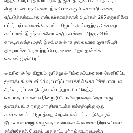
எந்தவொரு பிரதமரோ அல்லது ஜனாதிபதியோ கச்சதீவுக்கு
விஜயம் செய்ததில்லை. இந்தியாவுக்கு அசௌகரியத்தை
ஏற்படுத்தக்கூடாது என்பதற்காகத்தான் அவர்கள் 285 சதுரகிலோ
மீட்டர் பரப்பளவைக் கொண்ட விஜயம் செய்வதற்கு அக்கறை
காட்டாமல் இருந்தார்களோ தெரியவில்லை. அந்த தீவில்
காலடிவைத்த முதல் இலங்கை அரச தலைவராக ஜனாதிபதி
திசநாயக்க “வரலாற்றுப் பெருமையை” தனதாக்கிக்
கொண்டிருக்கிறார்.
அவரின் அந்த விஜயம் குறித்து அறிக்கையொன்றை வெளியிட்ட
ஜனாதிபதி ஊடகப்பிரிவு “யாழ்ப்பாணத்தில் தொடர்ச்சியான பல
அங்குரார்ப்பண நிகழ்வுகள் மற்றும் அபிவிருத்தி
செயற்திட்டங்களில் இன்று (01) பங்கேற்றதைத் தொடர்ந்து
ஜனாதிபதி அநுரகுமார திசநாயக்க கச்சதீவுக்கு ஒரு
கண்காணிப்பு விஜயத்தை மேற்கொண்டார். கடற்தொழில்,
நீரியல்வள மற்றும் சமுத்திர வளங்கள் அமைச்சர் இராமலிங்கம்
சந்திரசேகர், பொதுப் பாதுகாப்பு மற்றும் நாடாளுமன்ற