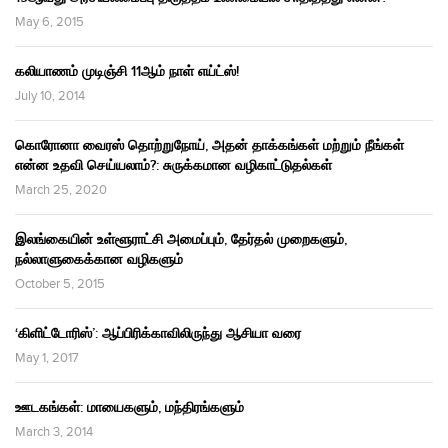
May 6, 2015
கலியாணம் முடிஞ்சி 11ஆம் நாள் எய்ட்ஸ்!
July 10, 2014
கொரோனா வைரஸ் தொற்றுநோய், அதன் தாக்கங்கள் மற்றும் நீங்கள்
என்ன உதவி செய்யலாம்?: சுருக்கமான வழிகாட்டுதல்கள்
March 25, 2020
இலங்கையின் உள்ளூராட்சி அமைப்பும், தேர்தல் முறைகளும்,
நல்லாளுகைக்கான வழிகளும்
October 5, 2015
‘கிளிட்டோரிஸ்’: ஆப்பிரிக்காவிலிருந்து ஆசியா வரை
May 1, 2017
ஊடகங்கள்: மாயைகளும், மந்திரங்களும்
March 3, 2014