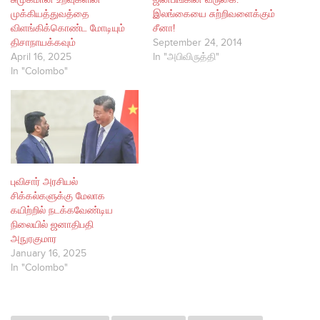
சுமுகமான உறவுகளின்
ஜின்பிங்கின் வருகை:
முக்கியத்துவத்தை
இலங்கையை சுற்றிவளைக்கும்
விளங்கிக்கொண்ட மோடியும்
சீனா!
திசாநாயக்கவும்
September 24, 2014
April 16, 2025
In "அபிவிருத்தி"
In "Colombo"
புவிசார் அரசியல்
சிக்கல்களுக்கு மேலாக
கயிற்றில் நடக்கவேண்டிய
நிலையில் ஜனாதிபதி
அநுரகுமார
January 16, 2025
In "Colombo"