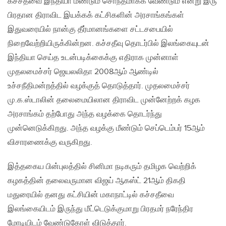
கச்சதீவை இந்தியா மீண்டும் சொந்தமாக்க வேண்டும் என்று இரு
பிரதான திராவிட இயக்கக் கட்சிகளின் அரசாங்கங்கள்
இதுவரையில் நான்கு தீர்மானங்களை சட்டசபையில்
நிறைவேற்றியிருக்கின்றன. கச்சதீவு தொடர்பில் இலங்கையுடன்
இந்தியா செய்த உடன்படிக்கைக்கு எதிராக முன்னாள்
முதலமைச்சர் ஜெயலலிதா 2008ஆம் ஆண்டில்
உச்சநீதிமன்றத்தில் வழக்குத் தொடுத்தார். முதலமைச்சர்
மு.க.ஸ்டாலின் தலைமையிலான திராவிட முன்னேற்றக் கழக
அரசாங்கம் தற்போது அந்த வழக்கை தொடர்ந்து
முன்னெடுக்கிறது. அந்த வழக்கு மீண்டும் செப்டெம்பர் 15ஆம்
விசாரணைக்கு வருகிறது.
இத்தகைய பின்புலத்தில் சினிமா நடிகரும் தமிழக வெற்றிக்
கழகத்தின் தலைவருமான விஜய் ஆகஸ்ட் 21ஆம் திகதி
மதுரையில் தனது கட்சியின் மகாநாட்டில் கச்சதீவை
இலங்கையிடம் இருந்து மீட்டெடுக்குமாறு பிரதமர் நரேந்திர
மோடியிடம் வேண்டுகோள் விடுத்தார்.