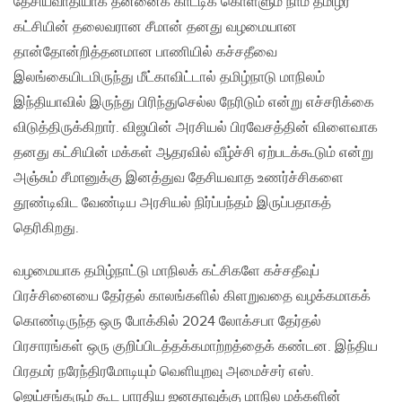
தேசியவாதியாக தன்னைக் காட்டிக் கொள்ளும் நாம் தமிழர்
கட்சியின் தலைவரான சீமான் தனது வழமையான
தான்தோன்றித்தனமான பாணியில் கச்சதீவை
இலங்கையிடமிருந்து மீட்காவிட்டால் தமிழ்நாடு மாநிலம்
இந்தியாவில் இருந்து பிரிந்துசெல்ல நேரிடும் என்று எச்சரிக்கை
விடுத்திருக்கிறார். விஜயின் அரசியல் பிரவேசத்தின் விளைவாக
தனது கட்சியின் மக்கள் ஆதரவில் வீழ்ச்சி ஏற்படக்கூடும் என்று
அஞ்சும் சீமானுக்கு இனத்துவ தேசியவாத உணர்ச்சிகளை
தூண்டிவிட வேண்டிய அரசியல் நிர்ப்பந்தம் இருப்பதாகத்
தெரிகிறது.
வழமையாக தமிழ்நாட்டு மாநிலக் கட்சிகளே கச்சதீவுப்
பிரச்சினையை தேர்தல் காலங்களில் கிளறுவதை வழக்கமாகக்
கொண்டிருந்த ஒரு போக்கில் 2024 லோக்சபா தேர்தல்
பிரசாரங்கள் ஒரு குறிப்பிடத்தக்கமாற்றத்தைக் கண்டன. இந்திய
பிரதமர் நரேந்திர​மோடியும் வெளியுறவு அமைச்சர் எஸ்.
ஜெய்சங்கரும் கூட பாரதிய ஜனதாவுக்கு மாநில மக்களின்