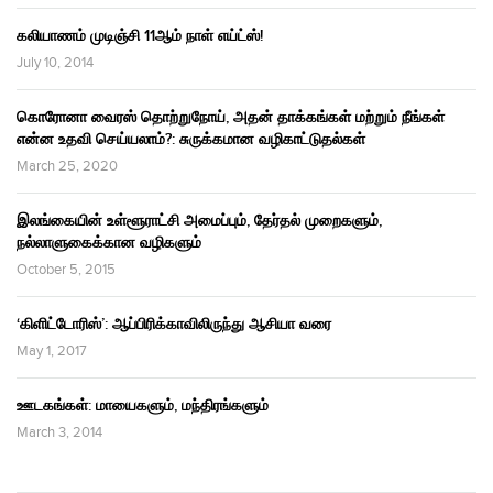
கலியாணம் முடிஞ்சி 11ஆம் நாள் எய்ட்ஸ்!
July 10, 2014
கொரோனா வைரஸ் தொற்றுநோய், அதன் தாக்கங்கள் மற்றும் நீங்கள்
என்ன உதவி செய்யலாம்?: சுருக்கமான வழிகாட்டுதல்கள்
March 25, 2020
இலங்கையின் உள்ளூராட்சி அமைப்பும், தேர்தல் முறைகளும்,
நல்லாளுகைக்கான வழிகளும்
October 5, 2015
‘கிளிட்டோரிஸ்’: ஆப்பிரிக்காவிலிருந்து ஆசியா வரை
May 1, 2017
ஊடகங்கள்: மாயைகளும், மந்திரங்களும்
March 3, 2014