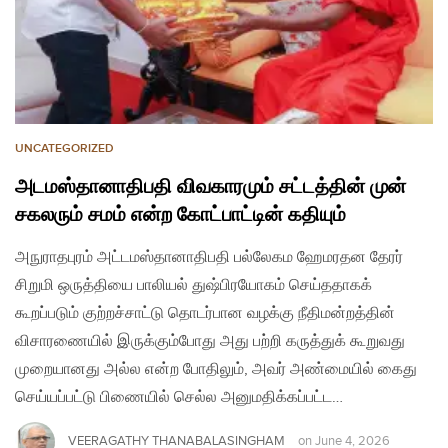
UNCATEGORIZED
அடமஸ்தானாதிபதி விவகாரமும் சட்டத்தின் முன்
சகலரும் சமம் என்ற கோட்பாட்டின் கதியும்
அநுராதபுரம் அட்டமஸ்தானாதிபதி பல்லேகம ஹேமரதன தேரர்
சிறுமி ஒருத்தியை பாலியல் துஷ்பிரயோகம் செய்ததாகக்
கூறப்படும் குற்றச்சாட்டு தொடர்பான வழக்கு நீதிமன்றத்தின்
விசாரணையில் இருக்கும்போது அது பற்றி கருத்துக் கூறுவது
முறையானது அல்ல என்ற போதிலும், அவர் அண்மையில் கைது
செய்யப்பட்டு பிணையில் செல்ல அனுமதிக்கப்பட்ட…
VEERAGATHY THANABALASINGHAM
on
June 4, 2026