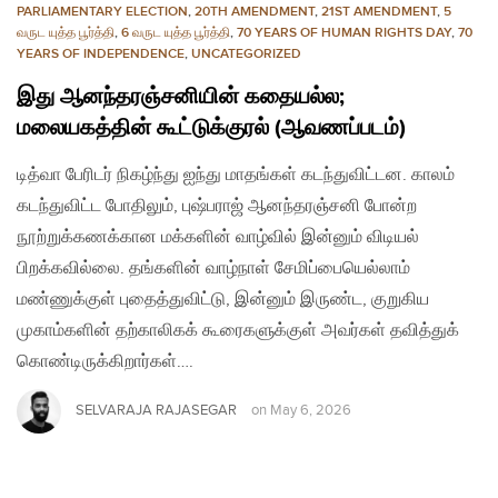
PARLIAMENTARY ELECTION
,
20TH AMENDMENT
,
21ST AMENDMENT
,
5
வருட யுத்த பூர்த்தி
,
6 வருட யுத்த பூர்த்தி
,
70 YEARS OF HUMAN RIGHTS DAY
,
70
YEARS OF INDEPENDENCE
,
UNCATEGORIZED
இது ஆனந்தரஞ்சனியின் கதையல்ல;
மலையகத்தின் கூட்டுக்குரல் (ஆவணப்படம்)
டித்வா பேரிடர் நிகழ்ந்து ஐந்து மாதங்கள் கடந்துவிட்டன. காலம்
கடந்துவிட்ட போதிலும், புஷ்பராஜ் ஆனந்தரஞ்சனி போன்ற
நூற்றுக்கணக்கான மக்களின் வாழ்வில் இன்னும் விடியல்
பிறக்கவில்லை. தங்களின் வாழ்நாள் சேமிப்பையெல்லாம்
மண்ணுக்குள் புதைத்துவிட்டு, இன்னும் இருண்ட, குறுகிய
முகாம்களின் தற்காலிகக் கூரைகளுக்குள் அவர்கள் தவித்துக்
கொண்டிருக்கிறார்கள்….
SELVARAJA RAJASEGAR
on
May 6, 2026