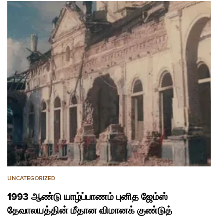
UNCATEGORIZED
1993 ஆண்டு யாழ்ப்பாணம் புனித ஜேம்ஸ்
தேவாலயத்தின் மீதான விமானக் குண்டுத்