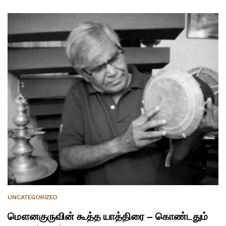
UNCATEGORIZED
மௌனகுருவின் கூத்த யாத்திரை – கொண்டதும்