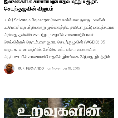
இலங்கையில் காணாமற்போதல் மற்றும் ஐ.நா.
செயற்குழுவின் விஜயம்
படம் | Selvaraja Rajasegar (காணாமல்போன தனது மகளின்
படமொன்றை பற்றியவாறு முல்லைத்தீவு தாயொருவர்) பலவந்தமாக
அல்லது தன்னிச்சையற்ற முறையில் காணாமற்போகச்
செய்வித்தல் தொடர்பான ஐ.நா. செயற்குழுவின் (WGEID) 35
வருட கால வரலாற்றில், மேற்கொண்ட விசாரணைகளின்
அடிப்படையில் காணாமல்போதலில் இலங்கை 2ஆவது இடத்தில்…
RUKI FERNANDO
on
November 18, 2015