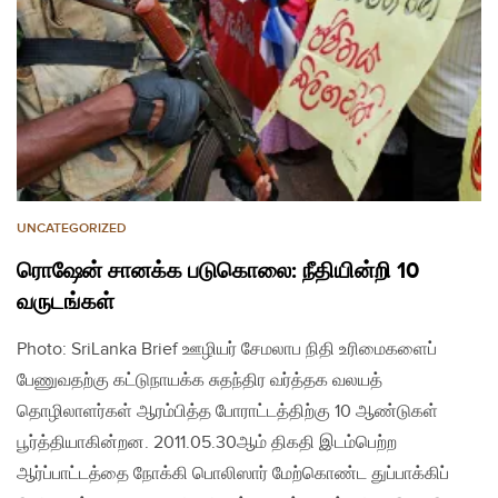
UNCATEGORIZED
ரொஷேன் சானக்க படுகொலை: நீதியின்றி 10
வருடங்கள்
Photo: SriLanka Brief ஊழியர் சேமலாப நிதி உரிமைகளைப்
பேணுவதற்கு கட்டுநாயக்க சுதந்திர வர்த்தக வலயத்
தொழிலாளர்கள் ஆரம்பித்த போராட்டத்திற்கு 10 ஆண்டுகள்
பூர்த்தியாகின்றன. 2011.05.30ஆம் திகதி இடம்பெற்ற
ஆர்ப்பாட்டத்தை நோக்கி பொலிஸார் மேற்கொண்ட துப்பாக்கிப்