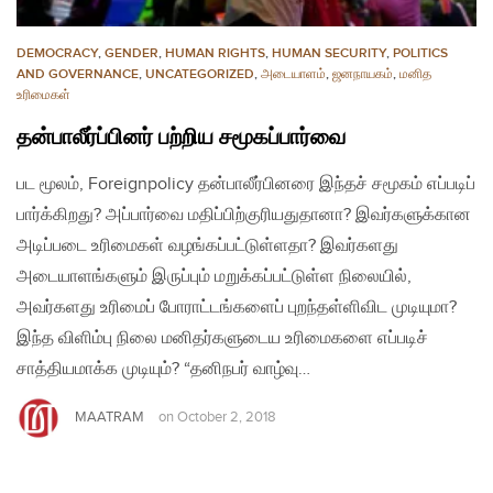
DEMOCRACY
,
GENDER
,
HUMAN RIGHTS
,
HUMAN SECURITY
,
POLITICS
AND GOVERNANCE
,
UNCATEGORIZED
,
அடையாளம்
,
ஜனநாயகம்
,
மனித
உரிமைகள்
தன்பாலீர்ப்பினர் பற்றிய சமூகப்பார்வை
பட மூலம், Foreignpolicy தன்பாலீர்பினரை இந்தச் சமூகம் எப்படிப்
பார்க்கிறது? அப்பார்வை மதிப்பிற்குரியதுதானா? இவர்களுக்கான
அடிப்படை உரிமைகள் வழங்கப்பட்டுள்ளதா? இவர்களது
அடையாளங்களும் இருப்பும் மறுக்கப்பட்டுள்ள நிலையில்,
அவர்களது உரிமைப் போராட்டங்களைப் புறந்தள்ளிவிட முடியுமா?
இந்த விளிம்பு நிலை மனிதர்களுடைய உரிமைகளை எப்படிச்
சாத்தியமாக்க முடியும்? “தனிநபர் வாழ்வு…
MAATRAM
on
October 2, 2018