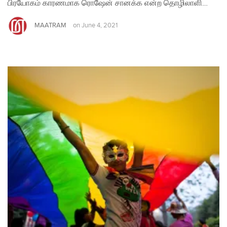
பிரயோகம் காரணமாக ரொஷேன் சானக்க என்ற தொழிலாளி…
MAATRAM
on
June 4, 2021