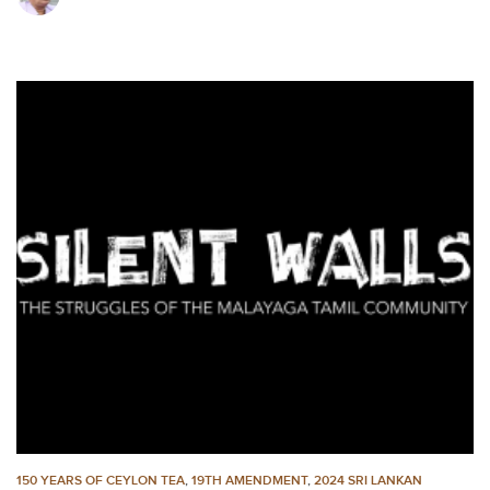
150 YEARS OF CEYLON TEA
,
19TH AMENDMENT
,
2024 SRI LANKAN