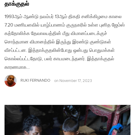
தாக்குதல்
1993ஆம் ஆண்டு நவம்பர் 13ஆம் திகதி சனிக்கிழமை காலை
7.20 மணியளவில் யாழ்ப்பாணம் குருநகரில் உள்ள புனித ஜேம்ஸ்
கத்தோலிக்க தேவாலயத்தின் மீது விமானப்படைக்குச்
சொந்தமான விமானத்தில் இருந்து இரண்டு குண்டுகள்
வீசப்பட்டன. இத்தாக்குதலின்போது ஒன்பது பொதுமக்கள்
கொல்லப்பட்டதோடு, பலர் காயமடைந்தனர். இத்தாக்குதல்
காரணமாக…
RUKI FERNANDO
on
November 17, 2023