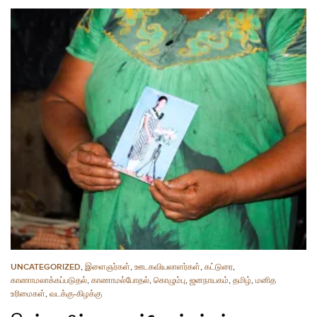
UNCATEGORIZED
,
இளைஞர்கள்
,
ஊடகவியலாளர்கள்
,
கட்டுரை
,
காணாமலாக்கப்படுதல்
,
காணாமல்போதல்
,
கொழும்பு
,
ஜனநாயகம்
,
தமிழ்
,
மனித
உரிமைகள்
,
வடக்கு-கிழக்கு