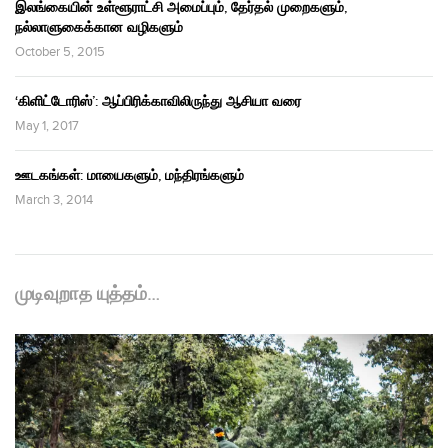
இலங்கையின் உள்ளூராட்சி அமைப்பும், தேர்தல் முறைகளும்,
நல்லாளுகைக்கான வழிகளும்
October 5, 2015
‘கிளிட்டோரிஸ்’: ஆப்பிரிக்காவிலிருந்து ஆசியா வரை
May 1, 2017
ஊடகங்கள்: மாயைகளும், மந்திரங்களும்
March 3, 2014
முடிவுறாத யுத்தம்…