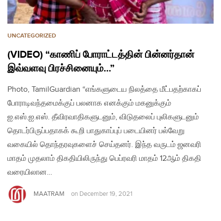
UNCATEGORIZED
(VIDEO) “காணிப் போராட்டத்தின் பின்னர்தான்
இவ்வளவு பிரச்சினையும்…”
Photo, TamilGuardian “எங்களுடைய நிலத்தை மீட்பதற்காகப்
போராடிவந்தமைக்குப் பலனாக எனக்கும் மகனுக்கும்
ஐ.எஸ்.ஐ.எஸ். தீவிரவாதிகளுடனும், விடுதலைப் புலிகளுடனும்
தொடர்பிருப்பதாகக் கூறி பாதுகாப்புப் படையினர் பல்வேறு
வகையில் தொந்தரவுகளைச் செய்தனர். இந்த வருடம் ஜனவரி
மாதம் முதலாம் திகதியிலிருந்து பெப்ரவரி மாதம் 12ஆம் திகதி
வரையிலான…
MAATRAM
on
December 19, 2021