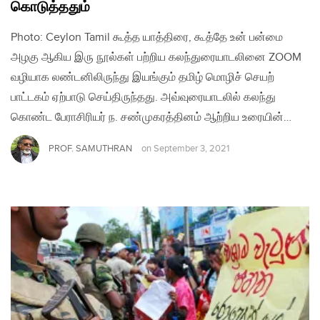
கொடுத்ததும்
Photo: Ceylon Tamil கூத்த யாத்திரை, கூத்தே உன் பன்மை
அழகு ஆகிய இரு நூல்கள் பற்றிய கலந்துரையாடலினை ZOOM
வழியாக லண்டனிலிருந்து இயங்கும் தமிழ் மொழிச் செயற்
பாட்டகம் ஏற்பாடு செய்திருந்தது. அவ்வுரையாடலில் கலந்து
கொண்ட பேராசிரியர் ந. சண்முகரத்தினம் ஆற்றிய உரையின்…
PROF. SAMUTHRAN
on
September 3, 2021