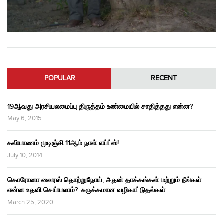
POPULAR
RECENT
19ஆவது அரசியலமைப்பு திருத்தம் உண்மையில் சாதித்தது என்ன?
May 6, 2015
கலியாணம் முடிஞ்சி 11ஆம் நாள் எய்ட்ஸ்!
July 10, 2014
கொரோனா வைரஸ் தொற்றுநோய், அதன் தாக்கங்கள் மற்றும் நீங்கள்
என்ன உதவி செய்யலாம்?: சுருக்கமான வழிகாட்டுதல்கள்
March 25, 2020