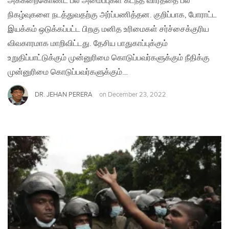
அக்கறைகொண்ட பல அமைப்புகள் கடந்த வாரத்தை பல
நிகழ்வுகளை நடத்துவதற்கு அர்ப்பணித்தன. குறிப்பாக, போராட்ட
இயக்கம் ஒடுக்கப்பட்ட பிறகு மனித உரிமைகள் சர்ச்சைக்குரிய
விவகாரமாக மாறிவிட்டது. தேசிய பாதுகாப்புக்கும்
உறுதிப்பாட்டுக்கும் முன்னுரிமை கொடுப்பவர்களுக்கும் நீதிக்கு
முன்னுரிமை கொடுப்பவர்களுக்கும்…
DR. JEHAN PERERA
on
December 23, 2022