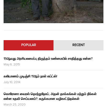
POPULAR
RECENT
19ஆவது அரசியலமைப்பு திருத்தம் உண்மையில் சாதித்தது என்ன?
May 6, 2015
கலியாணம் முடிஞ்சி 11ஆம் நாள் எய்ட்ஸ்!
July 10, 2014
கொரோனா வைரஸ் தொற்றுநோய், அதன் தாக்கங்கள் மற்றும் நீங்கள்
என்ன உதவி செய்யலாம்?: சுருக்கமான வழிகாட்டுதல்கள்
March 25, 2020