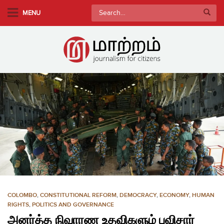
S
Search
MENU
k
for:
i
p
t
o
m
a
i
n
c
o
n
t
e
n
COLOMBO
,
CONSTITUTIONAL REFORM
,
DEMOCRACY
,
ECONOMY
,
HUMAN
t
RIGHTS
,
POLITICS AND GOVERNANCE
அனர்த்த நிவாரண உதவிகளும் புவிசார்