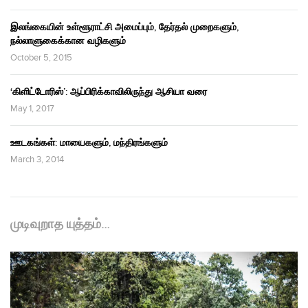
இலங்கையின் உள்ளூராட்சி அமைப்பும், தேர்தல் முறைகளும்,
நல்லாளுகைக்கான வழிகளும்
October 5, 2015
‘கிளிட்டோரிஸ்’: ஆப்பிரிக்காவிலிருந்து ஆசியா வரை
May 1, 2017
ஊடகங்கள்: மாயைகளும், மந்திரங்களும்
March 3, 2014
முடிவுறாத யுத்தம்…