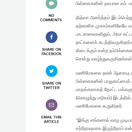
பிள்ளைகளின் தாயான எம்.
NO
தித்வா அனர்த்தம் இடம்பெற்று
COMMENTS
.
தற்காலிக முகாம்களிலேயே வா
பாடசாலைகளிலும், அரச கட்ட
நாட்களைக் கடத்திவருகிறார்க
SHARE ON
கிடைக்கும் என்ற நம்பிக்கைய
FACEBOOK
சென்று வாழ்ந்துவருகிறார்கள்
மணிமேகலை தான் ஆசையுடன் கட
பிள்ளைகளின் பாதுகாப்பைக் 
SHARE ON
TWITTER
மாதங்களாகத் தோட்ட மக்களுட
(கொழுந்து மடுவம்) இடத்தில
மணிமேகலை கூறுகிறார்.
EMAIL THIS
“இங்கு எங்களால் வாழ முடிய
ARTICLE
சந்தோஷமாக இருந்தோம் என்று