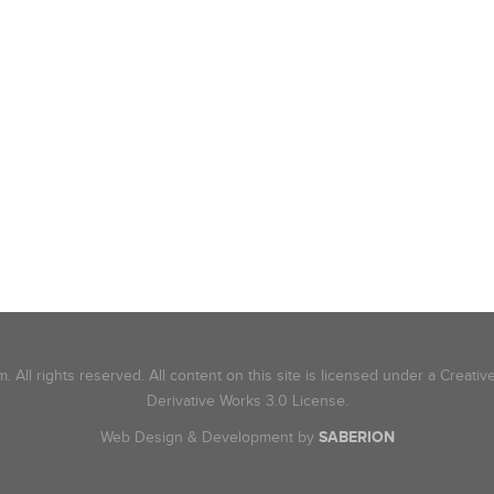
 All rights reserved. All content on this site is licensed under a Creat
Derivative Works 3.0 License.
Web Design & Development by
SABERION