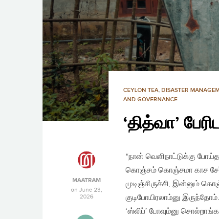
CEYLON TEA
,
DISASTER MANAGE
AND GOVERNANCE
‘தித்வா’ பேர
“நான் வெளிநாட்டுக்கு போய்த
கொஞ்சம் கொஞ்சமா காச சேர்த்
MAATRAM
முடிஞ்சிருச்சி, இன்னும் கொஞ
on
June 23,
2026
குடிபோயிரலாம்னு இருந்தோம்.
‘ஸ்லிப்’ போவும்னு சொல்றாங