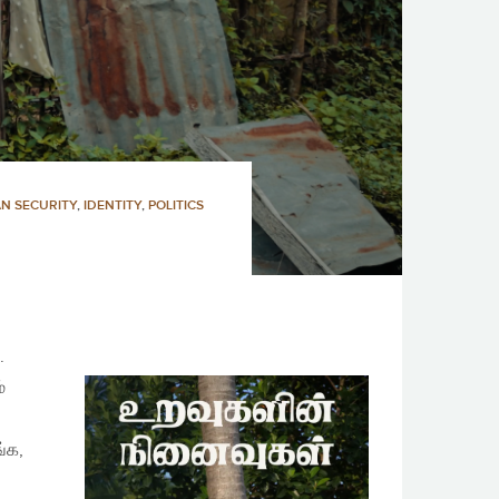
N SECURITY
,
IDENTITY
,
POLITICS
.
்
்க,