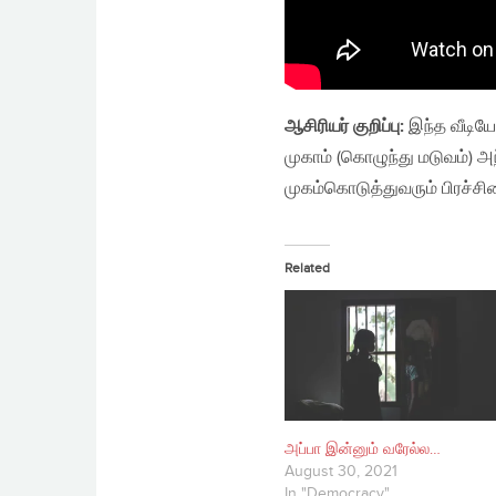
ஆசிரியர் குறிப்பு:
இந்த வீடியோ
முகாம் (கொழுந்து மடுவம்) 
முகம்கொடுத்துவரும் பிரச்சி
Related
அப்பா இன்னும் வரேல்ல…
August 30, 2021
In "Democracy"