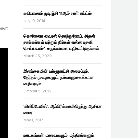
கலியாணம் முடிஞ்சி 11ஆம் நாள் எய்ட்ஸ்!
July 10, 2014
்களை
கொரோனா வைரஸ் தொற்றுநோய், அதன்
தாக்கங்கள் மற்றும் நீங்கள் என்ன உதவி
செய்யலாம்?: சுருக்கமான வழிகாட்டுதல்கள்
March 25, 2020
இலங்கையின் உள்ளூராட்சி அமைப்பும்,
தேர்தல் முறைகளும், நல்லாளுகைக்கான
வழிகளும்
October 5, 2015
‘கிளிட்டோரிஸ்’: ஆப்பிரிக்காவிலிருந்து ஆசியா
வரை
May 1, 2017
ஊடகங்கள்: மாயைகளும், மந்திரங்களும்