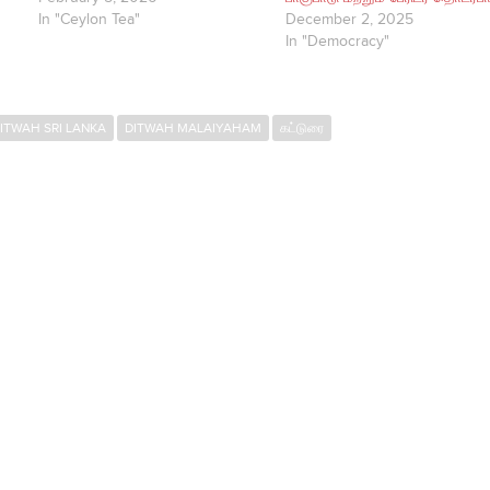
In "Ceylon Tea"
December 2, 2025
In "Democracy"
ITWAH SRI LANKA
DITWAH MALAIYAHAM
கட்டுரை