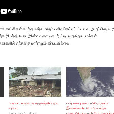
க் காட்சிகள் கடந்த மார்ச் மாதம் பதிவுசெய்யப்பட்டவை. இருப்பினும், 
அந்த இடத்திலேயே இன்றுவரை செயற்பட்டு வருகிறது. மக்கள்
னைகளில் எந்தவித மாற்றமும் எற்படவில்லை.
‘டித்வா’: மலையக சமூகத்தின் நில
யார் எச்சரிக்கப்படுகிறார்கள்?
உரிமை
இலங்கையில் மொழி சார்ந்த
February 5, 2026
பாகுபாடு மற்றும் பேரிடர் தொடர்ப