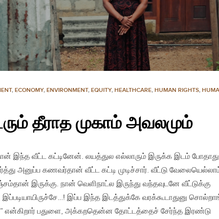
MENT
,
ECONOMY
,
ENVIRONMENT
,
EQUITY
,
HEALTHCARE
,
HUMAN RIGHTS
,
HUMA
ிடரும் தீராத முகாம் அவலமும்
ான் இந்த வீட்ட கட்டினேன். லயத்துல எல்லாரும் இருக்க இடம் போதாது
து அனுப்ப கணவர்தான் வீட்ட கட்டி முடிச்சார். வீட்டு வேலையெல்லாம
்சம்தான் இருக்கு. நான் வெளிநாட்ல இருந்து வந்தவுடனே வீட்டுக்கு
 இப்படியாயிருச்சே…! இப்ப இந்த இடத்துக்கே வரக்கூடாதுனு சொல்றாங
்க” என்கிறார் பதுளை, அக்கறதென்ன தோட்டத்தைச் சேர்ந்த இரண்டு