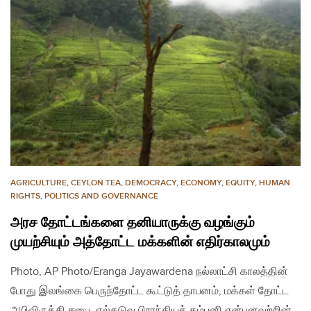
AGRICULTURE
,
CEYLON TEA
,
DEMOCRACY
,
ECONOMY
,
EQUITY
,
HUMAN
RIGHTS
,
POLITICS AND GOVERNANCE
அரச தோட்டங்களை தனியாருக்கு வழங்கும்
முயற்சியும் அத்தோட்ட மக்களின் எதிர்காலமும்
Photo, AP Photo/Eranga Jayawardena நல்லாட்சி காலத்தின்
போது இலங்கை பெருந்தோட்ட கூட்டுத் தாபனம், மக்கள் தோட்ட
அபிவிருத்தி சபை, எல்கடுவ பிராந்தியக் கம்பனி என்பனவற்றின்