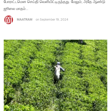
போராட்டமென செய்தி வெளியிட்டிருந்தது. மேலும், அதே ஆண்டு
ஜூலை மாதம்…
MAATRAM
on
September 19, 2024