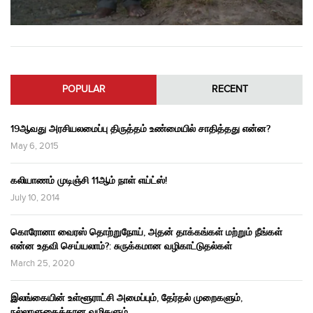
POPULAR
RECENT
19ஆவது அரசியலமைப்பு திருத்தம் உண்மையில் சாதித்தது என்ன?
May 6, 2015
கலியாணம் முடிஞ்சி 11ஆம் நாள் எய்ட்ஸ்!
July 10, 2014
கொரோனா வைரஸ் தொற்றுநோய், அதன் தாக்கங்கள் மற்றும் நீங்கள்
என்ன உதவி செய்யலாம்?: சுருக்கமான வழிகாட்டுதல்கள்
March 25, 2020
இலங்கையின் உள்ளூராட்சி அமைப்பும், தேர்தல் முறைகளும்,
நல்லாளுகைக்கான வழிகளும்