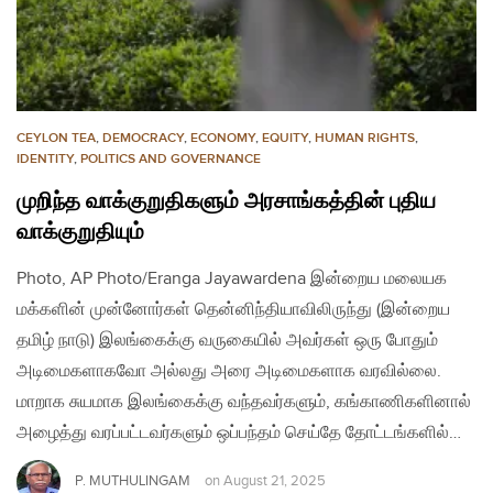
CEYLON TEA
,
DEMOCRACY
,
ECONOMY
,
EQUITY
,
HUMAN RIGHTS
,
IDENTITY
,
POLITICS AND GOVERNANCE
முறிந்த வாக்குறுதிகளும் அரசாங்கத்தின் புதிய
வாக்குறுதியும்
Photo, AP Photo/Eranga Jayawardena இன்றைய மலையக
மக்களின் முன்னோர்கள் தென்னிந்தியாவிலிருந்து (இன்றைய
தமிழ் நாடு) இலங்கைக்கு வருகையில் அவர்கள் ஒரு போதும்
அடிமைகளாகவோ அல்லது அரை அடிமைகளாக வரவில்லை.
மாறாக சுயமாக இலங்கைக்கு வந்தவர்களும், கங்காணிகளினால்
அழைத்து வரப்பட்டவர்களும் ஒப்பந்தம் செய்தே தோட்டங்களில்…
P. MUTHULINGAM
on
August 21, 2025