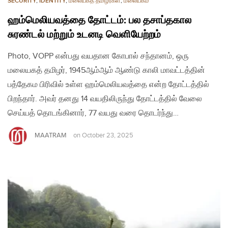
SECURITY
,
IDENTITY
,
மலையகத் தமிழர்கள்
,
மலையகம்
ஹம்மெலியவத்தை தோட்டம்: பல தசாப்தகால
சுரண்டல் மற்றும் உடனடி வெளியேற்றம்
Photo, VOPP என்பது வயதான கோபால் சந்தானம், ஒரு
மலையகத் தமிழர், 1945ஆம்ஆம் ஆண்டு காலி மாவட்டத்தின்
பத்தேகம பிரிவில் உள்ள ஹம்மெலியவத்தை என்ற தோட்டத்தில்
பிறந்தார். அவர் தனது 14 வயதிலிருந்து தோட்டத்தில் வேலை
செய்யத் தொடங்கினார், 77 வயது வரை தொடர்ந்து…
MAATRAM
on
October 23, 2025