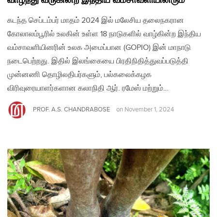
வாழ்ந்து வருகின்ற இந்திய வம்சாவளியினரும்
கடந்த செப்டம்பர் மாதம் 2024 இல் மலேசிய தலைநகரான
கோலாலம்பூரில் உலகின் உள்ள 18 நாடுகளில் வாழ்கின்ற இந்திய
வம்சாவளியினரின் உலக அமைப்பான (GOPIO) இன் மாநாடு
நடைபெற்றது. இதில் இலங்கையை பிரதிநிதித்துவப்படுத்தி
முன்னணி தொழிலதிபர்களும், பல்கலைக்கழக
விரிவுரையாளர்களான கலாநிதி ஆர். ரமேஸ் மற்றும்…
PROF. A.S. CHANDRABOSE
on
November 1, 2024