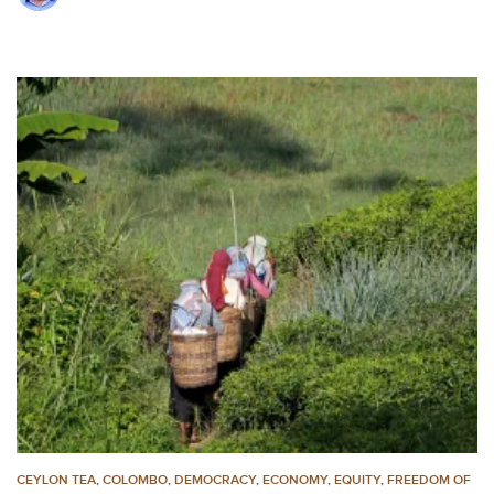
CEYLON TEA
,
COLOMBO
,
DEMOCRACY
,
ECONOMY
,
EQUITY
,
FREEDOM OF