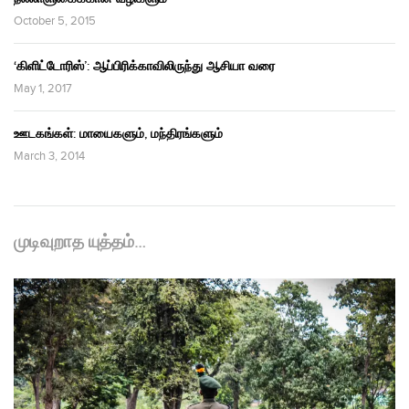
October 5, 2015
‘கிளிட்டோரிஸ்’: ஆப்பிரிக்காவிலிருந்து ஆசியா வரை
May 1, 2017
ஊடகங்கள்: மாயைகளும், மந்திரங்களும்
March 3, 2014
முடிவுறாத யுத்தம்…