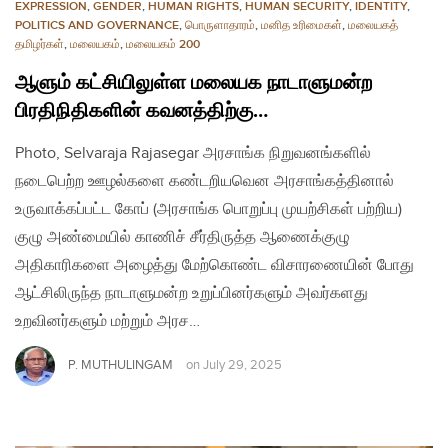
EXPRESSION
,
GENDER
,
HUMAN RIGHTS
,
HUMAN SECURITY
,
IDENTITY
,
POLITICS AND GOVERNANCE
,
பொருளாதாரம்
,
மனித உரிமைகள்
,
மலையகத்
தமிழர்கள்
,
மலையகம்
,
மலையகம் 200
ஆளும் கட்சியிலுள்ள மலையக நாடாளுமன்ற
பிரதிநிதிகளின் கவனத்திற்கு…
Photo, Selvaraja Rajasegar அரசாங்க நிறுவனங்களில்
நடைபெற்ற ஊழல்களை கண்டறியவென அரசாங்கத்தினால்
உருவாக்கப்பட்ட கோப் (அரசாங்க பொறுப்பு முயற்சிகள் பற்றிய)
குழு அண்மையில் காணிச் சீர்திருத்த ஆணைக்குழு
அதிகாரிகளை அழைத்து மேற்கொண்ட விசாரணையின் போது
ஆட்சிலிருந்த நாடாளுமன்ற உறுப்பினர்களும் அவர்களது
உறவினர்களும் மற்றும் அரச…
P. MUTHULINGAM
on
July 29, 2025