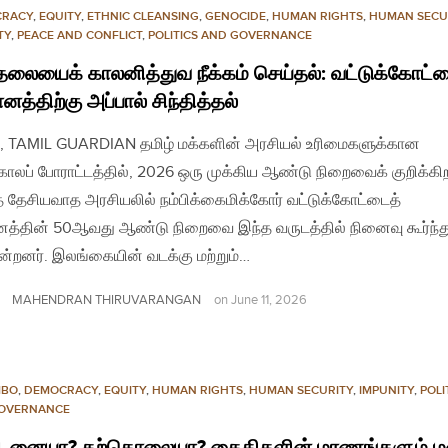
CRACY
,
EQUITY
,
ETHNIC CLEANSING
,
GENOCIDE
,
HUMAN RIGHTS
,
HUMAN SECU
TY
,
PEACE AND CONFLICT
,
POLITICS AND GOVERNANCE
தலையைக் காலனித்துவ நீக்கம் செய்தல்: வட்டுக்கோட்ட
ானத்திற்கு அப்பால் சிந்தித்தல்
, TAMIL GUARDIAN தமிழ் மக்களின் அரசியல் உரிமைகளுக்கான
காலப் போராட்டத்தில், 2026 ஒரு முக்கிய ஆண்டு நிறைவைக் குறிக்கி
த் தேசியவாத அரசியலில் நம்பிக்கைமிக்கோர் வட்டுக்கோட்டைத்
ானத்தின் 50ஆவது ஆண்டு நிறைவை இந்த வருடத்தில் நினைவு கூர்ந்த
ன்றனர். இலங்கையின் வடக்கு மற்றும்…
MAHENDRAN THIRUVARANGAN
on
June 11, 2026
MBO
,
DEMOCRACY
,
EQUITY
,
HUMAN RIGHTS
,
HUMAN SECURITY
,
IMPUNITY
,
POLI
OVERNANCE
டனையா? தற்கொலையா? கைதிகளின் மரணங்களும் ம