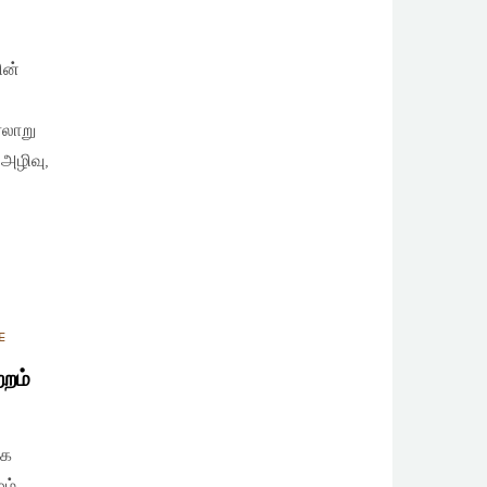
ின்
ரலாறு
அழிவு,
E
்றம்
ாக
ம்