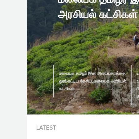
அரசியல் கட்சிகள்
மலையக தமிழர் இன அடையாளத்தை
ஓரங்கட்டிய தேசிய, மலையக அரசியல்
உ
கட்சிகள்
ப
வ
LATEST