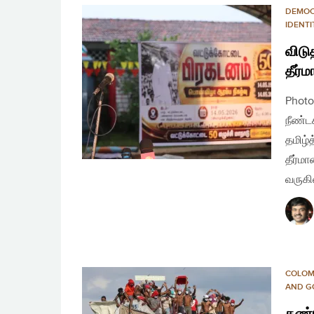
DEMO
IDENTI
விடு
தீர்ம
Photo
நீண்ட
தமிழ்
தீர்ம
வருகி
COLO
AND G
தண்