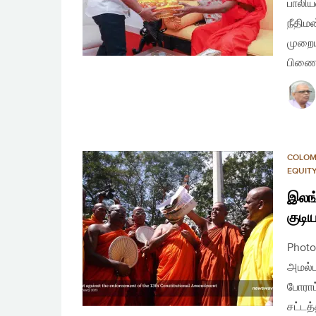
பாலிய
நீதிம
முறைய
பிணைய
COLO
EQUIT
இலங்
குடி
Photo
அமல்ப
போராட
சட்டத