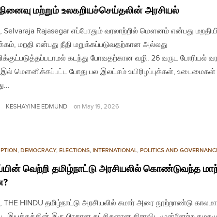
, நினைவு மற்றும் உலகறியச்செய்தலின் அரசியல்
, Selvaraja Rajasegar எப்போதும் வரலாற்றில் மௌனம் என்பது மறதிய
கம், மறதி என்பது நீதி மறுக்கப்படுவதற்கான அல்லது
ிக்குட்படுத்தப்படாமல் கடந்து போவதற்கான வழி. 26 வருட போரியல் வ
இல் மௌனிக்கப்பட்ட போது பல இலட்சம் உயிரிழப்புக்கள், உடைமைகள் 
து…
KESHAYINIE EDMUND
on
May 19, 2026
PTION
,
DEMOCRACY
,
ELECTIONS
,
INTERNATIONAL
,
POLITICS AND GOVERNANC
்யின் வெற்றி தமிழ்நாட்டு அரசியலில் கொண்டுவந்த மாற
ன?
, THE HINDU தமிழ்நாட்டு அரசியலில் சுமார் அரை நூற்றாண்டு காலம
ிட இயக்கத்தின் இரு பிரதான கட்சிகளான திராவிட முன்னேற்ற கழகமு