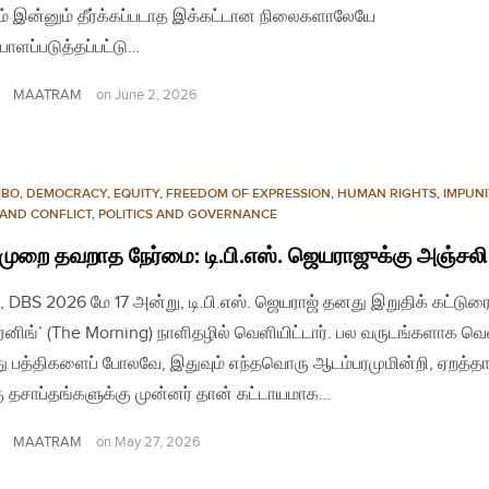
 இன்னும் தீர்க்கப்படாத இக்கட்டான நிலைகளாலேயே
ளப்படுத்தப்பட்டு…
MAATRAM
on
June 2, 2026
MBO
,
DEMOCRACY
,
EQUITY
,
FREEDOM OF EXPRESSION
,
HUMAN RIGHTS
,
IMPUNI
 AND CONFLICT
,
POLITICS AND GOVERNANCE
முறை தவறாத நேர்மை: டி.பி.எஸ். ஜெயராஜுக்கு அஞ்சலி
, DBS 2026 மே 17 அன்று, டி.பி.எஸ். ஜெயராஜ் தனது இறுதிக் கட்டு
ார்னிங்’ (The Morning) நாளிதழில் வெளியிட்டார். பல வருடங்களாக வ
 பத்திகளைப் போலவே, இதுவும் எந்தவொரு ஆடம்பரமுமின்றி, ஏறத்த
ு தசாப்தங்களுக்கு முன்னர் தான் கட்டாயமாக…
MAATRAM
on
May 27, 2026