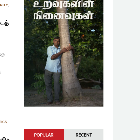
RITY
,
ைத்
றது.
ு
TICS
POPULAR
RECENT
னித