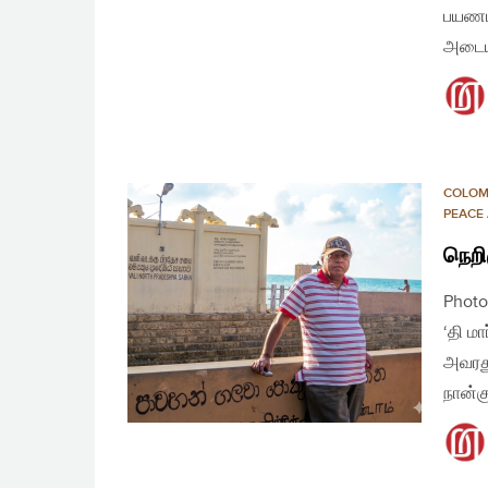
பயணம்
அடையா
COLO
PEACE
நெறி
Photo
‘தி ம
அவரது
நான்க