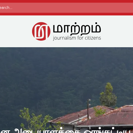
rch
இன அடையாளத்தை ஓரங்கட்டிய