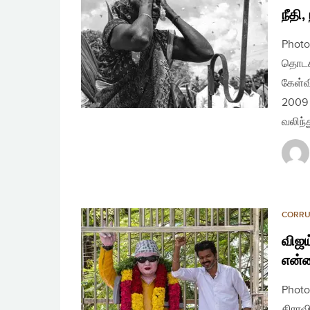
நீதி
Photo
தொடக்
கேள்வ
2009 
வலிந்
CORRU
விஜய
என்
Photo
திராவ