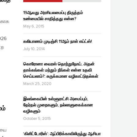
19ஆவது அரசியலமைப்பு திருத்தம்
உண்மையில் சாதித்தது என்ன?
ற்காக
May 6, 2015
026
கலியாணம் முடிஞ்சி 11ஆம் நாள் எய்ட்ஸ்!
்ற
July 10, 2014
கொரோனா வைரஸ் தொற்றுநோய், அதன்
தாக்கங்கள் மற்றும் நீங்கள் என்ன உதவி
செய்யலாம்?: சுருக்கமான வழிகாட்டுதல்கள்
March 25, 2020
இலங்கையின் உள்ளூராட்சி அமைப்பும்,
தேர்தல் முறைகளும், நல்லாளுகைக்கான
ம்
வழிகளும்
October 5, 2015
ியை
‘கிளிட்டோரிஸ்’: ஆப்பிரிக்காவிலிருந்து ஆசியா