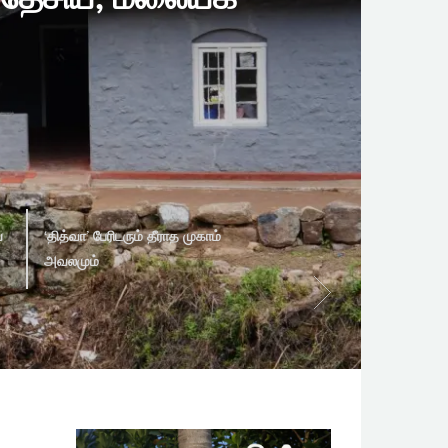
ய
‘தித்வா’ பேரிடரும் தீராத முகாம்
அவலமும்