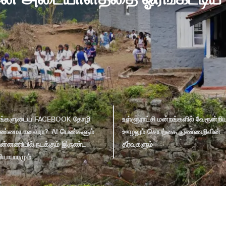
உங்களுடைய FACEBOOK தோழி
உள்ளூராட்சி மன்றங்களில் வேரூன்றி
ண்மையானவரா?: AI பெண்களும்
ஊழலும் செயற்கை நுண்ணறிவின்
ின்னணியில் நடக்கும் இருண்ட
தீர்வுகளும்
ியாபாரமும்