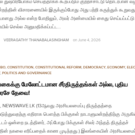
ல் துஷ்பிரயோகம் செய்ததாகக் கூறப்படும் குற்றச்சாட்டு தொடர்பான வ
ன்றத்தின் விசாரணையில் இருக்கும்போது அது பற்றி கருத்துக் கூறுவத
ானது அல்ல என்ற போதிலும், அவர் அண்மையில் கைது செய்யப்பட்டு
ில் செல்ல அனுமதிக்கப்பட்ட…
VEERAGATHY THANABALASINGHAM
on
June 4, 2026
MBO
,
CONSTITUTION
,
CONSTITUTIONAL REFORM
,
DEMOCRACY
,
ECONOMY
,
ELE
Y
,
POLITICS AND GOVERNANCE
கைக்கு மேலோட்டமான சீர்திருத்தங்கள் அல்ல, புதிய
யரசே தேவை!
, NEWSWAVE.LK (13ஆவது அரசியலமைப்பு திருத்தத்தை
டுத்துவதற்கு எதிராக பௌத்த பிக்குகள் நாடாளுமன்றத்திற்கு அருகில
்டம் ஒன்றை நடத்தினர், அப்போது பிக்குகள் சிலர் அந்தத் திருத்தச்
்தின் நகலை எரிப்பதைக் காண முடிந்தது.) இலங்கையின் அரசியலமைப்ப