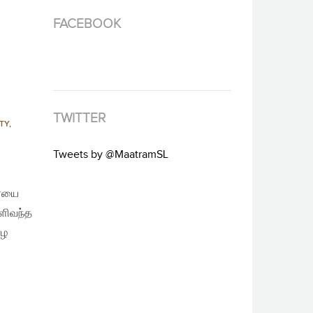
FACEBOOK
TWITTER
TY
,
Tweets by @MaatramSL
ரையை
ெளிவந்த
ாழ