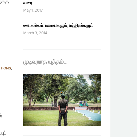
ழக்கு
வரை
ு
May 1, 2017
ஊடகங்கள்: மாயைகளும், மந்திரங்களும்
March 3, 2014
முடிவுறாத யுத்தம்…
CTIONS
,
்
ுப்