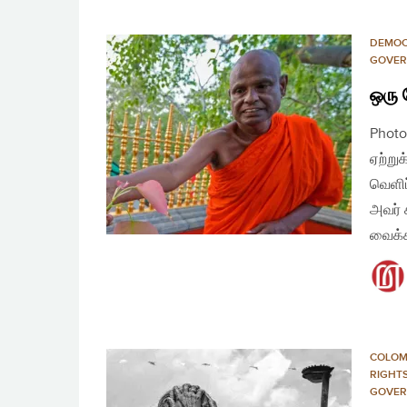
DEMO
GOVER
ஒரு 
Photo
ஏற்று
வெளிப
அவர் ச
வைக்கப
COLO
RIGHT
GOVER