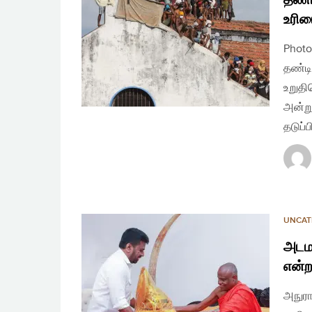
உரிம
Photo
தண்டி
உறுதி
அன்று
தடுப்
UNCAT
அடமஸ
என்ற
அநுரா