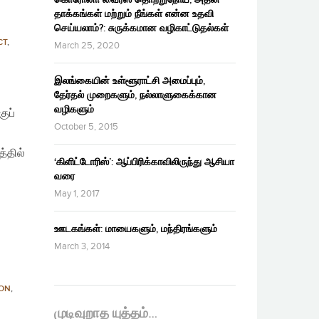
தாக்கங்கள் மற்றும் நீங்கள் என்ன உதவி
செய்யலாம்?: சுருக்கமான வழிகாட்டுதல்கள்
CT
,
March 25, 2020
இலங்கையின் உள்ளூராட்சி அமைப்பும்,
தேர்தல் முறைகளும், நல்லாளுகைக்கான
வழிகளும்
ுப்
October 5, 2015
்தில்
‘கிளிட்டோரிஸ்’: ஆப்பிரிக்காவிலிருந்து ஆசியா
வரை
May 1, 2017
ஊடகங்கள்: மாயைகளும், மந்திரங்களும்
March 3, 2014
ION
,
முடிவுறாத யுத்தம்…