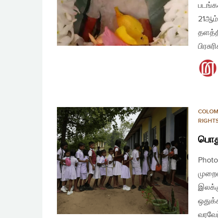
படங்க
21ஆம்
தளத்
பிரசு
COLO
RIGHT
பொது
Photo
முறைய
இலக்க
ஒதுக்
வரவேற