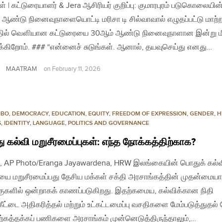
ள் | கட்டுரையாளர் & Jera ஆசிரியர் குறிப்பு: குமாரபுரம் படுகொலையின
 ஆண்டு நினைவுநாளையொட்டி மரிசா டி சில்வாவால் எழுதப்பட்டு மாற்ற
தில் வௌியான கட்டுரையை 30ஆம் ஆண்டு நினைவுநாளான இன்று ம
ரிக்கிறோம். ### “என்னைச் சுடுங்கள். ஆனால், தயவுசெய்து எனது…
MAATRAM
on
February 11, 2026
MBO
,
DEMOCRACY
,
EDUCATION
,
EQUITY
,
FREEDOM OF EXPRESSION
,
GENDER
,
H
S
,
IDENTITY
,
LANGUAGE
,
POLITICS AND GOVERNANCE
 கல்வி மறுசீரமைப்புகள்: எந்த நோக்கத்திற்காக?
, AP Photo/Eranga Jayawardena, HRW இலங்கையின் பொதுக் கல்
ை மறுசீரமைப்பது தேசிய மக்கள் சக்தி அரசாங்கத்தின் முதன்மைய
ுகளில் ஒன்றாகக் காணப்படுகிறது. இதற்கமைய, கல்விக்கான நிதி
கீட்டை அதிகரித்தல் மற்றும் உட்கட்டமைப்பு வசதிகளை மேம்படுத்துதல்
்கத்தக்கப் பணிகளை அரசாங்கம் முன்னெடுத்திருந்தாலும்,…