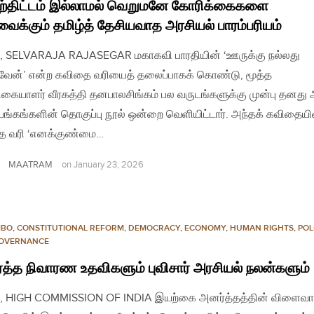
ற்திட்டம் இல்லாமல் வெறுமனே கோரிக்கைகளை
வைக்கும் தமிழ்த் தேசியவாத அரசியல் பாரம்பரியம்
, SELVARAJA RAJASEGAR மகாகவி பாரதியின் ‘ஊருக்கு நல்லது
ேன்’ என்ற கவிதை வரியைத் தலைப்பாகக் கொண்டு, மூத்த
ரிகையாளர் வீரகத்தி தனபாலசிங்கம் பல வருடங்களுக்கு முன்பு தனது
்கங்களின் தொகுப்பு நூல் ஒன்றை வெளியிட்டார். அந்தக் கவிதையி
்த வரி ‘எனக்குண்மை…
MAATRAM
on
January 23, 2026
MBO
,
CONSTITUTIONAL REFORM
,
DEMOCRACY
,
ECONOMY
,
HUMAN RIGHTS
,
POL
OVERNANCE
த்த நிவாரண உதவிகளும் புவிசார் அரசியல் நலன்களும்
o, HIGH COMMISSION OF INDIA இயற்கை அனர்த்தத்தின் விளைவ