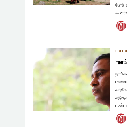
பேர்ச
அனர்த
CULTU
“நாங
நாங்க
மலைய
வந்தோ
எடுத்
பண்பா