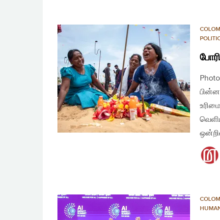
COLO
POLIT
போரி
Photo
பின்ன
உரிமை
வெளிய
ஒன்றி
COLO
HUMAN