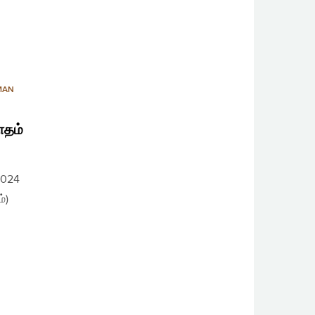
MAN
ாதம்
2024
்)