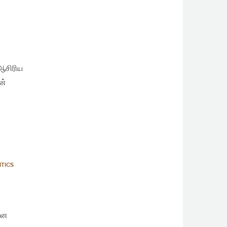
 ஆசிரிய
ன்
ITICS
ான