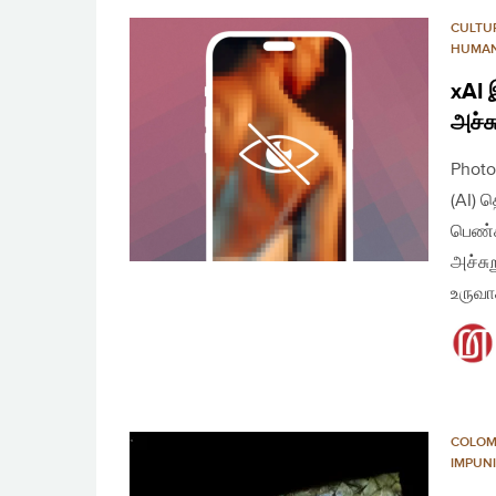
CULTU
HUMAN
xAI 
அச்ச
Photo
(AI) 
பெண்க
அச்சு
உருவா
COLO
IMPUN