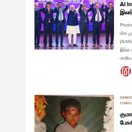
AI I
இலங்
Photo
மிக ம
(Arti
இந்த 
மாறிய
DEMO
CONFL
குமா
பேச