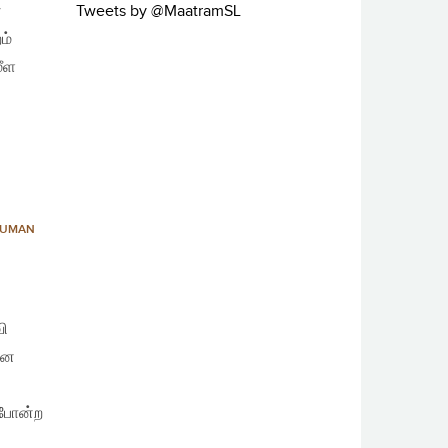
்
Tweets by @MaatramSL
ம்
ீள
UMAN
வி
ான
 போன்ற