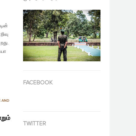
டின்
றிவு
்றது.
ியா
FACEBOOK
E AND
றும்
TWITTER