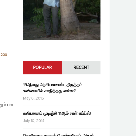
 200
POPULAR
RECENT
19ஆவது அரசியலமைப்பு திருத்தம்
ே
உண்மையில் சாதித்தது என்ன?
May 6, 2015
ும் பல
கலியாணம் முடிஞ்சி 11ஆம் நாள் எய்ட்ஸ்!
July 10, 2014
கொரோனா வைரஸ் தொற்றுநோய், அதன்