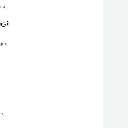
E AI
,
ரும்
றிவு
TY
,