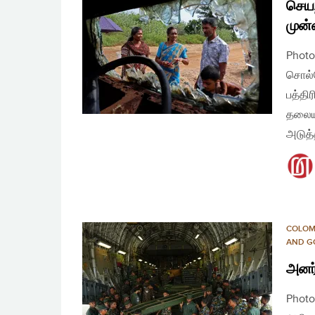
செய
முன்
Photo
சொல்வ
பத்தி
தலையங
அடுத
COLO
AND G
அனர்
Phot