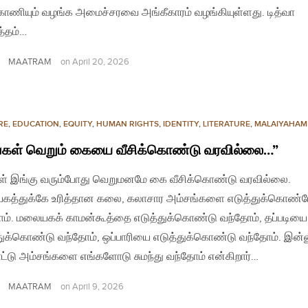
் காணியும் வழங்க அமைச்சரவை அங்கீகாரம் வழங்கியுள்ளது. டித்வா
்தம்…
MAATRAM
on
April 20, 2026
RE
,
EDUCATION
,
EQUITY
,
HUMAN RIGHTS
,
IDENTITY
,
LITERATURE
,
MALAIYAHAM
்கள் வெறும் கையை வீசிக்கொண்டு வரவில்லை…”
ள் இங்கு வரும்போது வெறுமனமே கை வீசிக்கொண்டு வரவில்லை.
கத்துக்கே உரித்தான கலை, கலாசார அம்சங்களை எடுத்துக்கொண்ட
ம். மலையகக் காமன்கூத்தை எடுத்துக்கொண்டு வந்தோம், தப்படியை
துக்கொண்டு வந்தோம், ஒப்பாரியை எடுத்துக்கொண்டு வந்தோம். இன்ன
ட்டு அம்சங்களை எங்களோடு சுமந்து வந்தோம் என்கிறார்…
MAATRAM
on
April 9, 2026