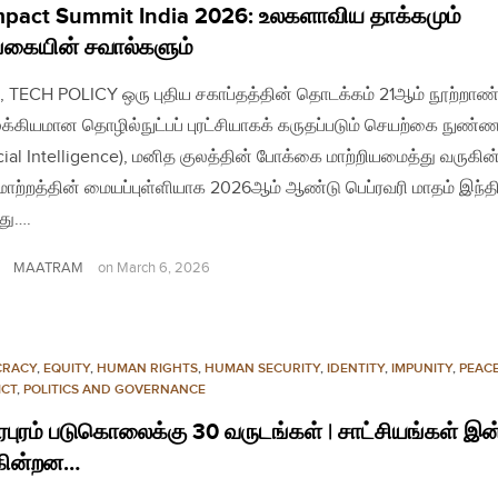
mpact Summit India 2026: உலகளாவிய தாக்கமும்
கையின் சவால்களும்
, TECH POLICY ஒரு புதிய சகாப்தத்தின் தொடக்கம் 21ஆம் நூற்றாண்
ுக்கியமான தொழில்நுட்பப் புரட்சியாகக் கருதப்படும் செயற்கை நுண்ண
ficial Intelligence), மனித குலத்தின் போக்கை மாற்றியமைத்து வருகின
மாற்றத்தின் மையப்புள்ளியாக 2026ஆம் ஆண்டு பெப்ரவரி மாதம் இந்த
து….
MAATRAM
on
March 6, 2026
CRACY
,
EQUITY
,
HUMAN RIGHTS
,
HUMAN SECURITY
,
IDENTITY
,
IMPUNITY
,
PEAC
ICT
,
POLITICS AND GOVERNANCE
ரபுரம் படுகொலைக்கு 30 வருடங்கள் | சாட்சியங்கள் இன்
ுகின்றன…