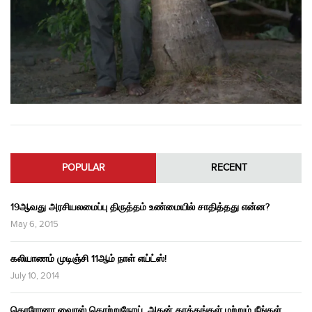
POPULAR
RECENT
19ஆவது அரசியலமைப்பு திருத்தம் உண்மையில் சாதித்தது என்ன?
May 6, 2015
கலியாணம் முடிஞ்சி 11ஆம் நாள் எய்ட்ஸ்!
July 10, 2014
கொரோனா வைரஸ் தொற்றுநோய், அதன் தாக்கங்கள் மற்றும் நீங்கள்