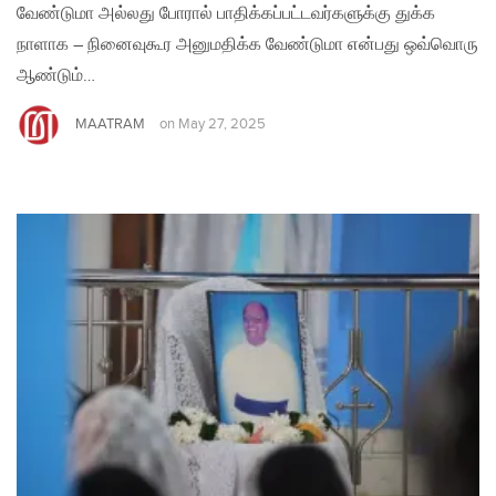
வேண்டுமா அல்லது போரால் பாதிக்கப்பட்டவர்களுக்கு துக்க
நாளாக – நினைவுகூர அனுமதிக்க வேண்டுமா என்பது ஒவ்வொரு
ஆண்டும்…
MAATRAM
on
May 27, 2025