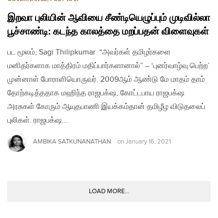
இறவா புலியின் ஆவியை சீண்டியெழுப்பும் முடிவில்லா
பூச்சாண்டி: கடந்த காலத்தை மறப்பதன் விளைவுகள்
பட மூலம், Sagi Thilipkumar “அவர்கள் தமிழர்களை
மனிதர்களாக மாத்திரம் மதிப்பார்களானால்” – ‘புனர்வாழ்வு பெற்ற’
முன்னாள் போராளியொருவர். 2009ஆம் ஆண்டு மே மாதம் தாம்
தோற்கடித்ததாக மஹிந்த ராஜபக்‌ஷ, கோட்டபாய ராஜபக்‌ஷ
அரசுகள் கோரும் ஆயுதபாணி இயக்கம்தான் தமிழீழ விடுதலைப்
புலிகள். ராஜபக்‌ஷ…
AMBIKA SATKUNANATHAN
on
January 16, 2021
LOAD MORE...