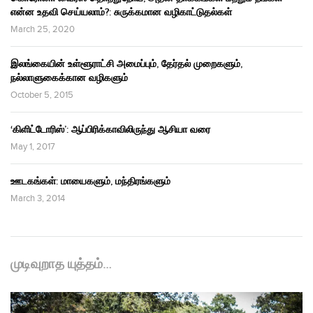
என்ன உதவி செய்யலாம்?: சுருக்கமான வழிகாட்டுதல்கள்
March 25, 2020
இலங்கையின் உள்ளூராட்சி அமைப்பும், தேர்தல் முறைகளும்,
நல்லாளுகைக்கான வழிகளும்
October 5, 2015
‘கிளிட்டோரிஸ்’: ஆப்பிரிக்காவிலிருந்து ஆசியா வரை
May 1, 2017
ஊடகங்கள்: மாயைகளும், மந்திரங்களும்
March 3, 2014
முடிவுறாத யுத்தம்…