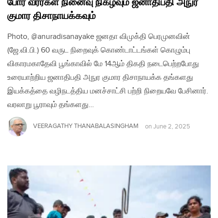
போர் வீரர்கள் நினைவு நிகழ்வும் ஜனாதிபதி அநுர
குமார திசாநாயக்கவும்
Photo, @anuradisanayake ஜனதா விமுக்தி பெரமுனவின்
(ஜே.வி.பி.) 60 வருட நிறைவுக் கொண்டாட்டங்கள் கொழும்பு
விகாரமகாதேவி பூங்காவில் மே 14ஆம் திகதி நடைபெற்றபோது
உரையாற்றிய ஜனாதிபதி அநுர குமார திசாநாயக்க தங்களது
இயக்கத்தை வழிநடத்திய மனச்சாட்சி பற்றி நிறையவே பேசினார்.
வரலாறு பூராவும் தங்களது…
VEERAGATHY THANABALASINGHAM
on
June 2, 2025