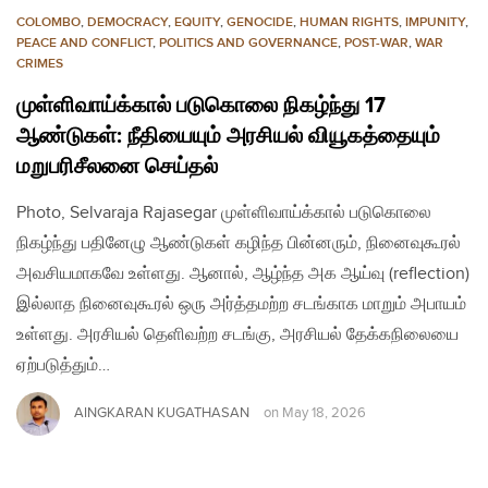
COLOMBO
,
DEMOCRACY
,
EQUITY
,
GENOCIDE
,
HUMAN RIGHTS
,
IMPUNITY
,
PEACE AND CONFLICT
,
POLITICS AND GOVERNANCE
,
POST-WAR
,
WAR
CRIMES
முள்ளிவாய்க்கால் படுகொலை நிகழ்ந்து 17
ஆண்டுகள்: நீதியையும் அரசியல் வியூகத்தையும்
மறுபரிசீலனை செய்தல்
Photo, Selvaraja Rajasegar முள்ளிவாய்க்கால் படுகொலை
நிகழ்ந்து பதினேழு ஆண்டுகள் கழிந்த பின்னரும், நினைவுகூரல்
அவசியமாகவே உள்ளது. ஆனால், ஆழ்ந்த அக ஆய்வு (reflection)
இல்லாத நினைவுகூரல் ஒரு அர்த்தமற்ற சடங்காக மாறும் அபாயம்
உள்ளது. அரசியல் தெளிவற்ற சடங்கு, அரசியல் தேக்கநிலையை
ஏற்படுத்தும்…
AINGKARAN KUGATHASAN
on
May 18, 2026