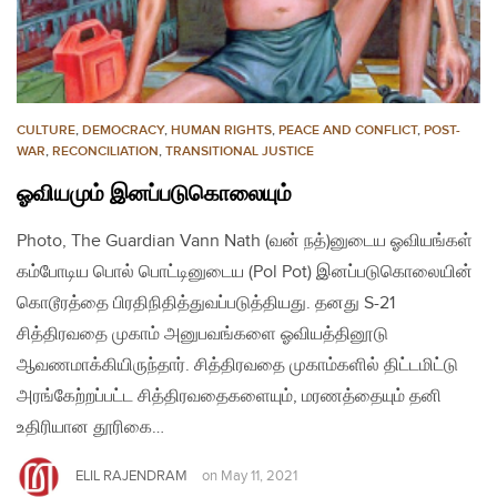
CULTURE
,
DEMOCRACY
,
HUMAN RIGHTS
,
PEACE AND CONFLICT
,
POST-
WAR
,
RECONCILIATION
,
TRANSITIONAL JUSTICE
ஓவியமும் இனப்படுகொலையும்
Photo, The Guardian Vann Nath (வன் நத்)னுடைய ஓவியங்கள்
கம்போடிய பொல் பொட்டினுடைய (Pol Pot) இனப்படுகொலையின்
கொடூரத்தை பிரதிநிதித்துவப்படுத்தியது. தனது S-21
சித்திரவதை முகாம் அனுபவங்களை ஓவியத்தினூடு
ஆவணமாக்கியிருந்தார். சித்திரவதை முகாம்களில் திட்டமிட்டு
அரங்கேற்றப்பட்ட சித்திரவதைகளையும், மரணத்தையும் தனி
உதிரியான தூரிகை…
ELIL RAJENDRAM
on
May 11, 2021