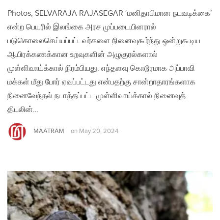
Photos, SELVARAJA RAJASEGAR ‘மனிதாபிமான நடவடிக்கை’
என்ற பெயரில் இலங்கை அரச முப்படையினரால்
படுகொலைசெய்யப்பட்டவர்களை நினைவுகூர்ந்து ஒன்றுகூடிய
ஆயிரக்கணக்கான உறவுகளின் அழுகுரல்களால்
முள்ளிவாய்க்கால் நிரம்பியது. எந்தளவு கொடூரமாக அப்பாவி
மக்கள் மீது போர் ஏவப்பட்டது என்பதற்கு சான்றாதாரங்களாக
நினைவேந்தல் நடாத்தப்பட்ட முள்ளிவாய்க்கால் நினைவுத்
திடலின்…
MAATRAM
on
May 20, 2024