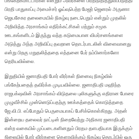
பங்கேற்கமாட்டார்கள் என்றும் அவர்களை பிரதிநிதித்துவப்படுத்தி
பிரதி பாதுகாப்பு அமைச்சர் ஓய்வுபெற்ற மேஜர் ஜெனரல் அருணா
ஜெயசேகர தலைமையில் நிகழ்வு நடைபெறும் என்றும் முதலில்
அறிவித்த அரசாங்கம் எதிர்க்கட்சிகள் மற்றும் சமூக
ஊடகங்களிடம் இருந்து வந்த கடுமையான விமர்சனங்களை
அடுத்து அந்த அறிவிப்பு தவறான தொடர்பாடலின் விளைவானது
என்று பிறகு மறுதலித்ததை எத்தனை பேர் நம்பினார்களோ
தெரியவில்லை.
இறுதியில் ஜனாதிபதி போர் வீரர்கள் நினைவு நிகழ்வில்
பங்கேற்பதைத் தவிர்க்க முடியவில்லை. ஜனாதிபதி மஹிந்த
ராஜபக்‌ஷவின் அரசாங்கம் விடுதலை புலிகளுக்கு எதிரான போரை
முழுவீச்சில் முன்னெடுப்பதற்கு ஊக்கத்தைக் கொடுத்ததை
ஜே.வி.பி. எப்போதும் பெருமையாகப் பேசிக்கொள்கிறது. அதன்
இன்றைய தலைவர் நாட்டின் நிறைவேற்று அதிகார ஜனாதிபதி
என்ற வகையில் முப்படைகளினதும் பிரதம தளபதியாக இருக்கும்
நிலையில் போர் வீரர்களை கௌரவிக்கும் நிகழ்வு தொடர்பில் ஒரு