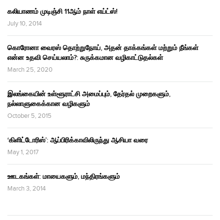
கலியாணம் முடிஞ்சி 11ஆம் நாள் எய்ட்ஸ்!
July 10, 2014
கொரோனா வைரஸ் தொற்றுநோய், அதன் தாக்கங்கள் மற்றும் நீங்கள்
என்ன உதவி செய்யலாம்?: சுருக்கமான வழிகாட்டுதல்கள்
March 25, 2020
இலங்கையின் உள்ளூராட்சி அமைப்பும், தேர்தல் முறைகளும்,
நல்லாளுகைக்கான வழிகளும்
October 5, 2015
‘கிளிட்டோரிஸ்’: ஆப்பிரிக்காவிலிருந்து ஆசியா வரை
May 1, 2017
ஊடகங்கள்: மாயைகளும், மந்திரங்களும்
March 3, 2014