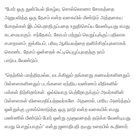
“போர் ஒரு துன்பியல் நிகழ்வு. சொல்லொணா சோகத்தை
அனுபவித்த ஒரு தேசம் என்ற வகையில் மீண்டும் அத்தகைய
மோதல்கள் இடம்பெறாதிருப்பதை உறுதிசெய்ய வேண்டியது எமது
கடமையாகும். சந்தேகம், கோபம் மற்றும் வெறுப்புக்குப் பதிலாக
சமாதானம், ஐக்கியம், பரிவு ஆகியவற்றை தனிச்சிறப்புகளாகக்
கொண்ட தேசம் ஒன்றைக் கட்டியெழுப்புவதற்கு நாம்
பாடுபடவேண்டும்.
“தெற்கில் மாத்திரமல்ல, வடக்கிலும் தங்களது கணவர்களினதும்
பிள்ளைகளினதும் படங்களை ஏந்திய வண்ணம் வீதிகளில்
மக்கள் நிற்கிறார்கள். ஒவ்வொரு பெற்றோருக்கும் அவர்களின்
பிள்ளைகள் விலைமதிப்பற்றவர்களே. அதனால், பாரிய அனர்த்தம்
ஒன்றுக்கு முகங்கொடுத்த ஒரு நாடு என்ற வகையில் எமது
மண்ணில் மீண்டும் போர் ஒன்று மூளுவதைத் தடுக்க வேண்டியது
எமது பொறுப்பாகும்” என்று ஜனாதிபதி தமது உரையில் கூறினார்.