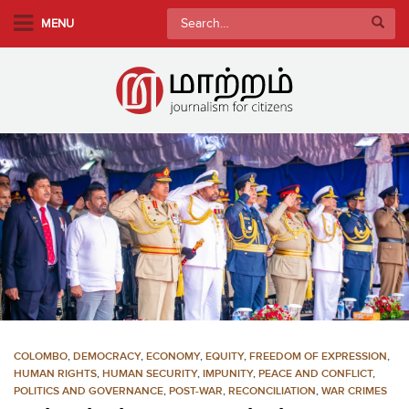
S
Search
MENU
k
for:
i
p
t
o
m
a
i
n
c
o
n
t
e
n
COLOMBO
,
DEMOCRACY
,
ECONOMY
,
EQUITY
,
FREEDOM OF EXPRESSION
,
t
HUMAN RIGHTS
,
HUMAN SECURITY
,
IMPUNITY
,
PEACE AND CONFLICT
,
POLITICS AND GOVERNANCE
,
POST-WAR
,
RECONCILIATION
,
WAR CRIMES