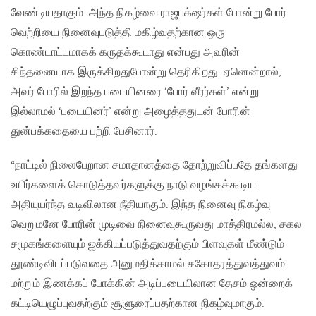
வேண்டியதாகும். அந்த நிகழ்வை ராஜபக்‌ஷர்கள் போன்று போர்
வெற்றியை நினைவுபடுத்தி மகிழ்வதற்கான ஒரு
கொண்டாட்டமாகக் கருதக்கூடாது என்பது அவரின்
சிந்தனையாக இருக்கிறதுபோன்று தெரிகிறது. ஏனென்றால்,
அவர் போரில் இறந்த படையினரை ‘போர் வீரர்கள்’ என்று
இல்லாமல் ‘படையினர்’ என்று அழைத்ததுடன் போரின்
துன்பக்கதையை பற்றி பேசினார்.
“நாட்டில் நிலைபேறான சமாதானத்தை தோற்றுவிப்பதே தங்களது
உயிர்களைக் கொடுத்தவர்களுக்கு நாடு வழங்கக்கூடிய
அதியுயர்ந்த வடிவிலான நீதியாகும். இந்த நினைவு நிகழ்வு
வெறுமனே போரின் முடிவை நினைவுகூருவது மாத்திரமல்ல, சகல
சமூகங்களையும் ஐக்கியப்படுத்துவதற்கும் பிளவுகள் மீண்டும்
தூண்டிவிடப்படுவதை அனுமதிக்காமல் சகோதரத்துவத்துவம்
மற்றும் இணக்கப் போக்கின் அடிப்படையிலான தேசம் ஒன்றைக்
கட்டியெழுப்புவதற்கும் சூளுரைப்பதற்கான நிகழ்வுமாகும்.