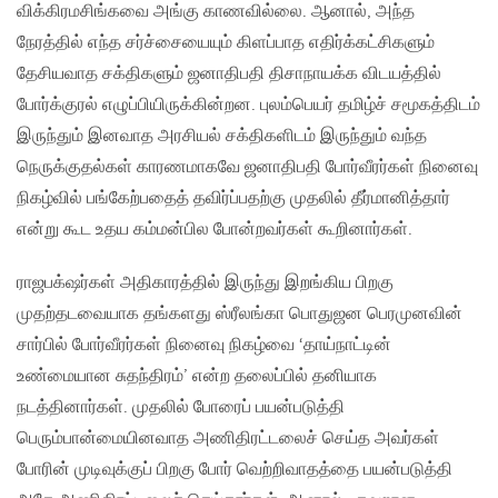
விக்கிரமசிங்கவை அங்கு காணவில்லை. ஆனால், அந்த
நேரத்தில் எந்த சர்ச்சையையும் கிளப்பாத எதிர்க்கட்சிகளும்
தேசியவாத சக்திகளும் ஜனாதிபதி திசாநாயக்க விடயத்தில்
போர்க்குரல் எழுப்பியிருக்கின்றன. புலம்பெயர் தமிழ்ச் சமூகத்திடம்
இருந்தும் இனவாத அரசியல் சக்திகளிடம் இருந்தும் வந்த
நெருக்குதல்கள் காரணமாகவே ஜனாதிபதி போர்வீரர்கள் நினைவு
நிகழ்வில் பங்கேற்பதைத் தவிர்ப்பதற்கு முதலில் தீர்மானித்தார்
என்று கூட உதய கம்மன்பில போன்றவர்கள் கூறினார்கள்.
ராஜபக்‌ஷர்கள் அதிகாரத்தில் இருந்து இறங்கிய பிறகு
முதற்தடவையாக தங்களது ஸ்ரீலங்கா பொதுஜன பெரமுனவின்
சார்பில் போர்வீரர்கள் நினைவு நிகழ்வை ‘தாய்நாட்டின்
உண்மையான சுதந்திரம்’ என்ற தலைப்பில் தனியாக
நடத்தினார்கள். முதலில் போரைப் பயன்படுத்தி
பெரும்பான்மையினவாத அணிதிரட்டலைச் செய்த அவர்கள்
போரின் முடிவுக்குப் பிறகு போர் வெற்றிவாதத்தை பயன்படுத்தி