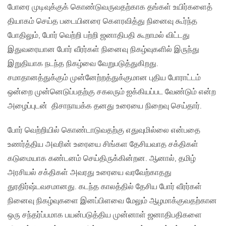
போரை முடிவுக்குக் கொண்டுவருவதற்காக தங்கள் உயிர்களைத்
தியாகம் செய்த படையினரை கௌரவித்து நினைவு கூர்ந்த
போதிலும், போர் வெற்றி பற்றி ஜனாதிபதி கூறாமல் விட்டது
இதுவரையான போர் வீரர்கள் நினைவு நிகழ்வுகளில் இருந்து
இறுதியாக நடந்த நிகழ்வை வேறுபடுத்துகிறது.
சமாதானத்துக்கும் முன்னேற்றத்துக்குமான புதிய போராட்டம்
ஒன்றை முன்னெடுப்பதற்கு சகலரும் ஐக்கியப்பட வேண்டும் என்ற
அழைப்புடன் திசாநாயக்க தனது உரையை நிறைவு செய்தார்.
போர் வெற்றியில் கொண்டாடுவதற்கு எதுவுமில்லை என்பதை
உணர்த்திய அவரின் உரையை சிங்கள தேசியவாத சக்திகள்
கடுமையாக கண்டனம் செய்திருக்கின்றன. ஆனால், தமிழ்
அரசியல் சக்திகள் அவரது உரையை வரவேற்காதது
துரதிர்ஷ்டவசமானது. கடந்த காலத்தில் தேசிய போர் வீரர்கள்
நினைவு நிகழ்வுகளை இனப்பிளவை மேலும் ஆழமாக்குவதற்கான
ஒரு சந்தர்ப்பமாக பயன்படுத்திய முன்னாள் ஜனாதிபதிகளை