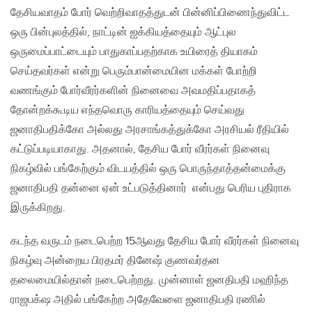
தேசியவாதம் போர் வெற்றிவாதத்துடன் பின்னிப்பிணைந்துவிட்ட
ஒரு பின்புலத்தில், நாட்டின் ஐக்கியத்தையும் ஆட்புல
ஒருமைப்பாட்டையும் பாதுகாப்பதற்காக உயிரைத் தியாகம்
செய்தவர்கள் என்று பெரும்பான்மையின மக்கள் போற்றி
வணங்கும் போர்வீரர்களின் நினைவை அவமதிப்பதாகத்
தோன்றக்கூடிய எந்தவொரு காரியத்தையும் செய்வது
ஜனாதிபதிக்கோ அல்லது அரசாங்கத்துக்கோ அரசியல் ரீதியில்
கட்டுப்படியாகாது. அதனால், தேசிய போர் வீரர்கள் நினைவு
நிகழ்வில் பங்கேற்கும் விடயத்தில் ஒரு பொருந்தாத்தன்மைக்கு
ஜனாதிபதி தன்னை ஏன் உட்படுத்தினார் என்பது பெரிய புதிராக
இருக்கிறது.
கடந்த வருடம் நடைபெற்ற 15ஆவது தேசிய போர் வீரர்கள் நினைவு
நிகழ்வு அன்றைய பிரதமர் தினேஷ் குணவர்தன
தலைமையில்தான் நடைபெற்றது. முன்னாள் ஜனதிபதி மஹிந்த
ராஜபக்‌ஷ அதில் பங்கேற்ற அதேவேளை ஜனாதிபதி ரணில்