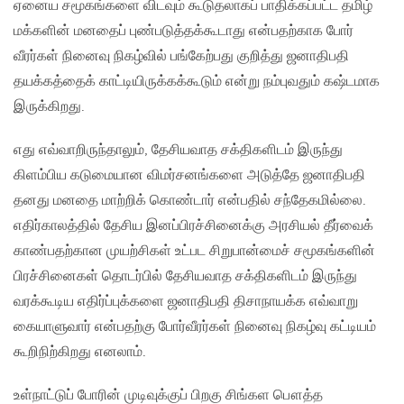
ஏனைய சமூகங்களை விடவும் கூடுதலாகப் பாதிக்கப்பட்ட தமிழ்
மக்களின் மனதைப் புண்படுத்தக்கூடாது என்பதற்காக போர்
வீரர்கள் நினைவு நிகழ்வில் பங்கேற்பது குறித்து ஜனாதிபதி
தயக்கத்தைக் காட்டியிருக்கக்கூடும் என்று நம்புவதும் கஷ்டமாக
இருக்கிறது.
எது எவ்வாறிருந்தாலும், தேசியவாத சக்திகளிடம் இருந்து
கிளம்பிய கடுமையான விமர்சனங்களை அடுத்தே ஜனாதிபதி
தனது மனதை மாற்றிக் கொண்டார் என்பதில் சந்தேகமில்லை.
எதிர்காலத்தில் தேசிய இனப்பிரச்சினைக்கு அரசியல் தீர்வைக்
காண்பதற்கான முயற்சிகள் உட்பட சிறுபான்மைச் சமூகங்களின்
பிரச்சினைகள் தொடர்பில் தேசியவாத சக்திகளிடம் இருந்து
வரக்கூடிய எதிர்ப்புக்களை ஜனாதிபதி திசாநாயக்க எவ்வாறு
கையாளுவார் என்பதற்கு போர்வீரர்கள் நினைவு நிகழ்வு கட்டியம்
கூறிநிற்கிறது எனலாம்.
உள்நாட்டுப் போரின் முடிவுக்குப் பிறகு சிங்கள பௌத்த