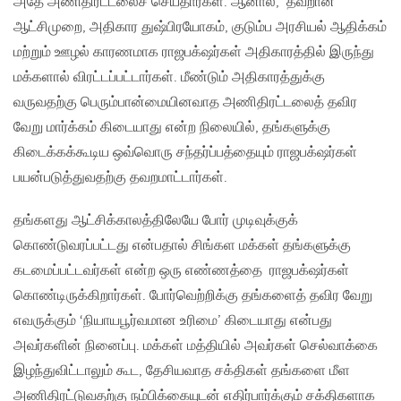
அதே அணிதிரட்டலைச் செய்தார்கள். ஆனால், தவறான
ஆட்சிமுறை, அதிகார துஷ்பிரயோகம், குடும்ப அரசியல் ஆதிக்கம்
மற்றும் ஊழல் காரணமாக ராஜபக்‌ஷர்கள் அதிகாரத்தில் இருந்து
மக்களால் விரட்டப்பட்டார்கள். மீண்டும் அதிகாரத்துக்கு
வருவதற்கு பெரும்பான்மையினவாத அணிதிரட்டலைத் தவிர
வேறு மார்க்கம் கிடையாது என்ற நிலையில், தங்களுக்கு
கிடைக்கக்கூடிய ஒவ்வொரு சந்தர்ப்பத்தையும் ராஜபக்‌ஷர்கள்
பயன்படுத்துவதற்கு தவறமாட்டார்கள்.
தங்களது ஆட்சிக்காலத்திலேயே போர் முடிவுக்குக்
கொண்டுவரப்பட்டது என்பதால் சிங்கள மக்கள் தங்களுக்கு
கடமைப்பட்டவர்கள் என்ற ஒரு எண்ணத்தை ராஜபக்‌ஷர்கள்
கொண்டிருக்கிறார்கள். போர்வெற்றிக்கு தங்களைத் தவிர வேறு
எவருக்கும் ‘நியாயபூர்வமான உரிமை’ கிடையாது என்பது
அவர்களின் நினைப்பு. மக்கள் மத்தியில் அவர்கள் செல்வாக்கை
இழந்துவிட்டாலும் கூட, தேசியவாத சக்திகள் தங்களை மீள
அணிதிரட்டுவதற்கு நம்பிக்கையுடன் எதிர்பார்க்கும் சக்திகளாக