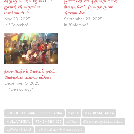
அறுபது வயதில் ஜே.வி.பி.யும்
ஜனாதிபதியாக ஒரு வருடத்தை
ஜனாதிபதி அநுரவின்
நிறைவு செய்யும் அநுர குமார
மனச்சாட்சியும்
திசாநாயக்க
May 20, 2025
September 23, 2025
In "Colombo"
In "Colombo"
நினைவேந்தல் அரசியல்: தமிழ்
அரசியலின் பயணம் எங்கே?
December 5, 2025
In "Democracy"
END OF THE WAR 2009 SRI LANKA
MAY 18
MAY 18 SRI LANKA
MULLIVAIKKAL
REMEMBRANCE
கட்டுரை
நினைவுகூரலுக்கான உரிமை
முள்ளிவாய்க்கால்
முள்ளிவாய்க்கால் நினைவுகூறல்