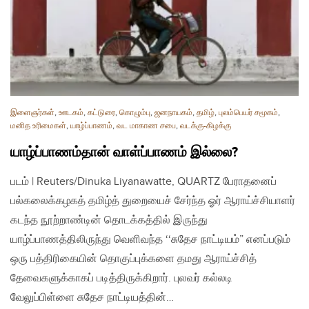
இளைஞர்கள்
,
ஊடகம்
,
கட்டுரை
,
கொழும்பு
,
ஜனநாயகம்
,
தமிழ்
,
புலம்பெயர் சமூகம்
,
மனித உரிமைகள்
,
யாழ்ப்பாணம்
,
வட மாகாண சபை
,
வடக்கு-கிழக்கு
யாழ்ப்பாணம்தான் வாள்ப்பாணம் இல்லை?
படம் | Reuters/Dinuka Liyanawatte, QUARTZ பேராதனைப்
பல்கலைக்கழகத் தமிழ்த் துறையைச் சேர்ந்த ஓர் ஆராய்ச்சியாளர்
கடந்த நூற்றாண்டின் தொடக்கத்தில் இருந்து
யாழ்ப்பாணத்திலிருந்து வெளிவந்த ‘‘சுதேச நாட்டியம்” எனப்படும்
ஒரு பத்திரிகையின் தொகுப்புக்களை தமது ஆராய்ச்சித்
தேவைகளுக்காகப் படித்திருக்கிறார். புலவர் கல்லடி
வேலுப்பிள்ளை சுதேச நாட்டியத்தின்…