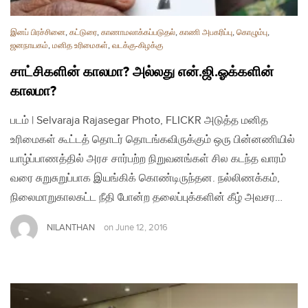
இனப் பிரச்சினை
,
கட்டுரை
,
காணாமலாக்கப்படுதல்
,
காணி அபகரிப்பு
,
கொழும்பு
,
ஜனநாயகம்
,
மனித உரிமைகள்
,
வடக்கு-கிழக்கு
சாட்சிகளின் காலமா? அல்லது என்.ஜி.ஓக்களின்
காலமா?
படம் | Selvaraja Rajasegar Photo, FLICKR அடுத்த மனித
உரிமைகள் கூட்டத் தொடர் தொடங்கவிருக்கும் ஒரு பின்னணியில்
யாழ்ப்பாணத்தில் அரச சார்பற்ற நிறுவனங்கள் சில கடந்த வாரம்
வரை சுறுசுறுப்பாக இயங்கிக் கொண்டிருந்தன. நல்லிணக்கம்,
நிலைமாறுகாலகட்ட நீதி போன்ற தலைப்புக்களின் கீழ் அவசர…
NILANTHAN
on
June 12, 2016