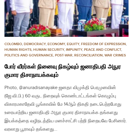
COLOMBO
,
DEMOCRACY
,
ECONOMY
,
EQUITY
,
FREEDOM OF EXPRESSION
,
HUMAN RIGHTS
,
HUMAN SECURITY
,
IMPUNITY
,
PEACE AND CONFLICT
,
POLITICS AND GOVERNANCE
,
POST-WAR
,
RECONCILIATION
,
WAR CRIMES
போர் வீரர்கள் நினைவு நிகழ்வும் ஜனாதிபதி அநுர
குமார திசாநாயக்கவும்
Photo, @anuradisanayake ஜனதா விமுக்தி பெரமுனவின்
(ஜே.வி.பி.) 60 வருட நிறைவுக் கொண்டாட்டங்கள் கொழும்பு
விகாரமகாதேவி பூங்காவில் மே 14ஆம் திகதி நடைபெற்றபோது
உரையாற்றிய ஜனாதிபதி அநுர குமார திசாநாயக்க தங்களது
இயக்கத்தை வழிநடத்திய மனச்சாட்சி பற்றி நிறையவே பேசினார்.
வரலாறு பூராவும் தங்களது…