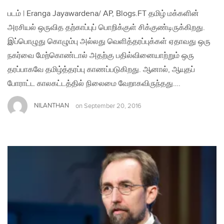
படம் | Eranga Jayawardena/ AP, Blogs.FT தமிழ் மக்களின்
அரசியல் ஒருவித தற்காப்புப் பொறிக்குள் சிக்குண்டிருக்கிறது.
இப்பொழுது கொழும்பு அல்லது வெளித்தரப்புக்கள் ஏதாவது ஒரு
நகர்வை மேற்கொண்டால் அதற்கு பதில்வினையாற்றும் ஒரு
தரப்பாகவே தமிழ்த்தரப்பு காணப்படுகிறது. ஆனால், ஆயுதப்
போராட்ட காலகட்டத்தில் நிலைமை வேறாகவிருந்தது….
NILANTHAN
on
September 20, 2016