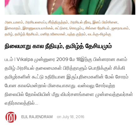
அடையாளம்
,
அரசியலமைப்பு சீர்த்திருத்தம்
,
அரசியல் தீர்வு
,
இனப் பிரச்சினை
,
இனவாதம்
,
இராணுவமயமாக்கல்
,
கட்டுரை
,
கொழும்பு
,
சிங்கள தேசியம்
,
ஜனநாயகம்
,
தமிழ்
,
தமிழ்த் தேசியம்
,
மனித உரிமைகள்
,
யுத்த குற்றம்
,
வடக்கு-கிழக்கு
நிலைமாறு கால நீதியும், தமிழ்த் தேசியமும்
படம் | Vikalpa முன்னுரை 2009 மே 18இற்கு பின்னரான களம்
தமிழ் அரசியல் தலைமைகள் பிரித்தாளும் பொறிக்குள் சிக்கி
தமிழர்களின் கூட்டு உதிரியான இருப்புரிமைகளின் மேல் சோரம்
போன காலமென்றால் மிகையாகாது. வன்வலு சோர்வுற்ற
நிலையில் தோல்வியின் மீது விமர்சனங்களை முன்வைத்தவர்கள்
எதிர்காலத்தில்…
ELIL RAJENDRAM
on
July 18, 2016