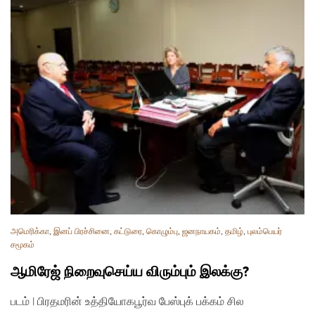
அமெரிக்கா
,
இனப் பிரச்சினை
,
கட்டுரை
,
கொழும்பு
,
ஜனநாயகம்
,
தமிழ்
,
புலம்பெயர்
சமூகம்
ஆமிரேஜ் நிறைவுசெய்ய விரும்பும் இலக்கு?
படம் | பிரதமரின் உத்தியோகபூர்வ பேஸ்புக் பக்கம் சில