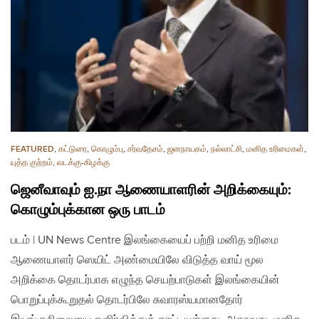
FEATURED
,
கட்டுரை
,
கொழும்பு
,
சர்வதேசம்
,
ஜனநாயகம்
,
நல்லாட்சி
,
மனித உரிமைகள்
,
யுத்த குற்றம்
,
வடக்கு-கிழக்கு
ஜெனீவாவும் ஐ.நா ஆணையாளரின் அறிக்கையும்:
கொழும்புக்கான ஒரு பாடம்
படம் | UN News Centre இலங்கையைப் பற்றி மனித உரிமை
ஆணையாளர் ஸெயிட் அண்மையிலே விடுத்த வாய் மூல
அறிக்கை தொடர்பாக எழுந்த செயற்பாடுகள் இலங்கையின்
பொறுப்புக்கூறுதல் தொடர்பிலே சுவாரஸ்யமானதோர்