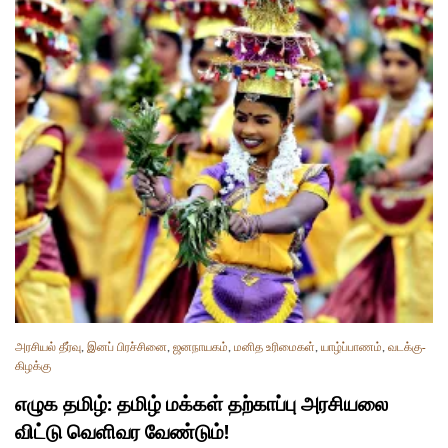
அரசியல் தீர்வு
,
இனப் பிரச்சினை
,
ஜனநாயகம்
,
மனித உரிமைகள்
,
யாழ்ப்பாணம்
,
வடக்கு-
கிழக்கு
எழுக தமிழ்: தமிழ் மக்கள் தற்காப்பு அரசியலை
விட்டு வெளிவர வேண்டும்!