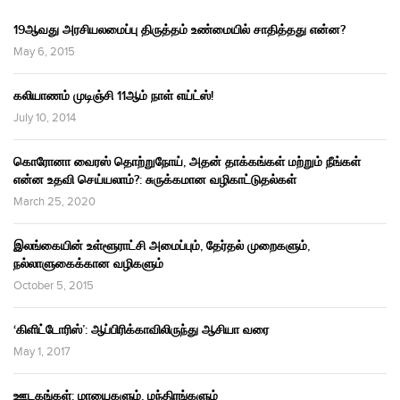
19ஆவது அரசியலமைப்பு திருத்தம் உண்மையில் சாதித்தது என்ன?
May 6, 2015
கலியாணம் முடிஞ்சி 11ஆம் நாள் எய்ட்ஸ்!
July 10, 2014
கொரோனா வைரஸ் தொற்றுநோய், அதன் தாக்கங்கள் மற்றும் நீங்கள்
என்ன உதவி செய்யலாம்?: சுருக்கமான வழிகாட்டுதல்கள்
March 25, 2020
இலங்கையின் உள்ளூராட்சி அமைப்பும், தேர்தல் முறைகளும்,
நல்லாளுகைக்கான வழிகளும்
October 5, 2015
‘கிளிட்டோரிஸ்’: ஆப்பிரிக்காவிலிருந்து ஆசியா வரை
May 1, 2017
ஊடகங்கள்: மாயைகளும், மந்திரங்களும்