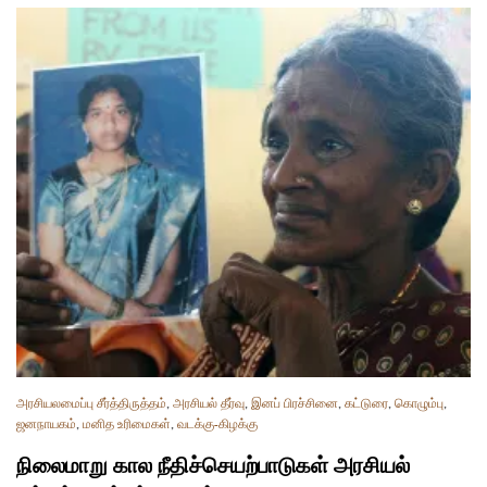
அரசியலமைப்பு சீர்த்திருத்தம்
,
அரசியல் தீர்வு
,
இனப் பிரச்சினை
,
கட்டுரை
,
கொழும்பு
,
ஜனநாயகம்
,
மனித உரிமைகள்
,
வடக்கு-கிழக்கு
நிலைமாறு கால நீதிச்செயற்பாடுகள் அரசியல்