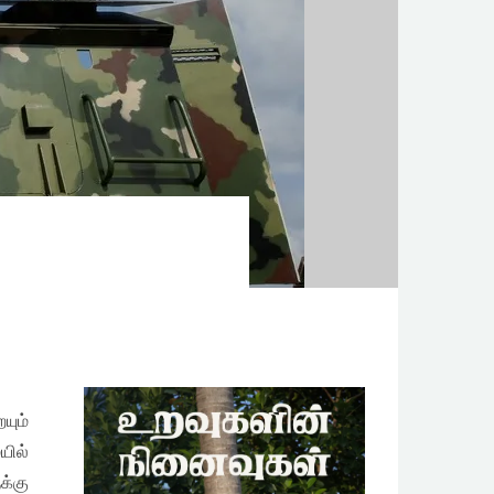
யும்
ில்
க்கு