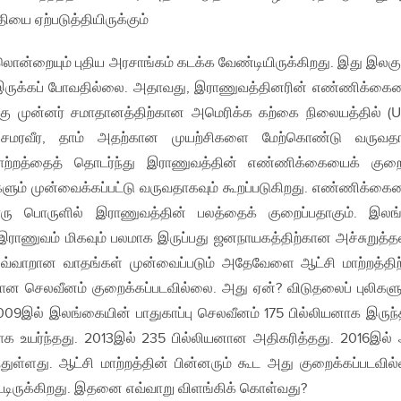
தியை ஏற்படுத்தியிருக்கும்
லொன்றையும் புதிய அரசாங்கம் கடக்க வேண்டியிருக்கிறது. இது இலகு
் இருக்கப் போவதில்லை. அதாவது, இராணுவத்தினரின் எண்ணிக்கை
்கு முன்னர் சமாதானத்திற்கான அமெரிக்க கற்கை நிலையத்தில் (U
 சமரவீர, தாம் அதற்கான முயற்சிகளை மேற்கொண்டு வருவதா
்சி மாற்றத்தைத் தொடர்ந்து இராணுவத்தின் எண்ணிக்கையைக் குற
ளும் முன்வைக்கப்பட்டு வருவதாகவும் கூறப்படுகிறது. எண்ணிக்கை
ொரு பொருளில் இராணுவத்தின் பலத்தைக் குறைப்பதாகும். இல
 இராணுவம் மிகவும் பலமாக இருப்பது ஜனநாயகத்திற்கான அச்சுறுத்
 இவ்வாறான வாதங்கள் முன்வைப்படும் அதேவேளை ஆட்சி மாற்றத்திற்
ற்கான செலவீனம் குறைக்கப்படவில்லை. அது ஏன்? விடுதலைப் புலிகளு
2009இல் இலங்கையின் பாதுகாப்பு செலவீனம் 175 பில்லியனாக இருந்
ாக உயர்ந்தது. 2013இல் 235 பில்லியனான அதிகரித்தது. 2016இல்
துள்ளது. ஆட்சி மாற்றத்தின் பின்னரும் கூட அது குறைக்கப்படவில
பட்டிருக்கிறது. இதனை எவ்வாறு விளங்கிக் கொள்வது?