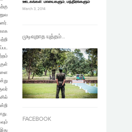
ஊடகங்கள்: மாயைகளும், மந்திரங்களும்
ற்கு
March 3, 2014
ாணுவ
னர்.
்காக
முடிவுறாத யுத்தம்…
ற்றி
ப்பட
்றம்
குள்
ுகளை
ன்று
ுவர்
சில்
்றி
ாது.
FACEBOOK
வும்
 இது