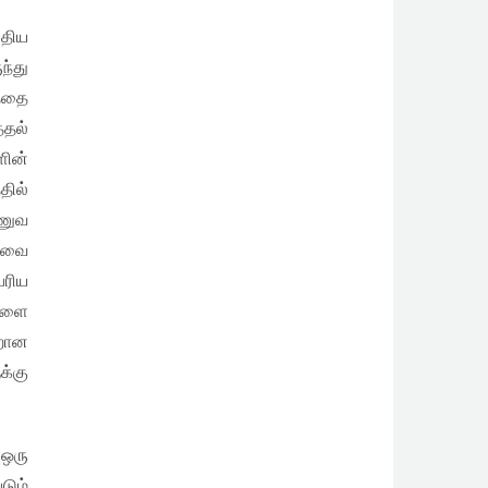
ுதிய
ந்து
்தை
்தல்
ளின்
தில்
ாணுவ
யாவை
ரிய
களை
ாறான
க்கு
 ஒரு
டும்