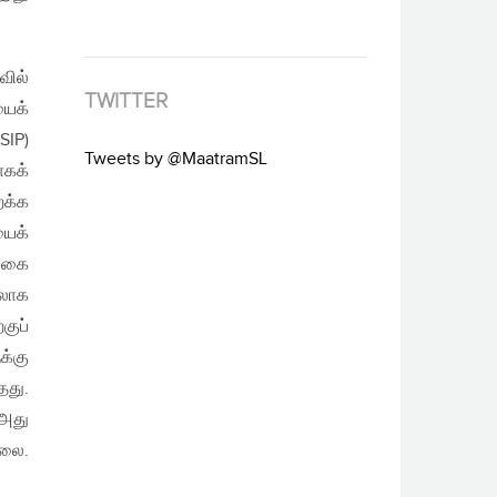
வில்
TWITTER
யைக்
SIP)
Tweets by @MaatramSL
கக்
ைக்க
யைக்
ங்கை
தலாக
குப்
க்கு
தது.
 அது
்லை.