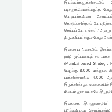
இயக்கங்களுக்கிடையில
படித்துக்கொண்டிருந்த போத
பொடியங்களின்ர போராட்
கொடுப்பதில்தால் போய்நிற்க
செய்யப் போறாங்கள்.” அன்ற
திரும்பிப்பார்க்கும் போது அ
இன்றைய நிலையில், இலங்க
நாடு. மும்பாயைத் தளமாகக்
(Mumbai-based Strategic 
பேருக்கு 8,000 என்னுமளவி
பாக்கிஸ்தானில் 4,000 ஆ
இருக்கின்றது. உண்மையில்
மிகவும் குறைவாகவே இருந்தி
இலங்கை இராணுவத்தின் வி
பிரிக்கவியலா தொடர்புண்ட