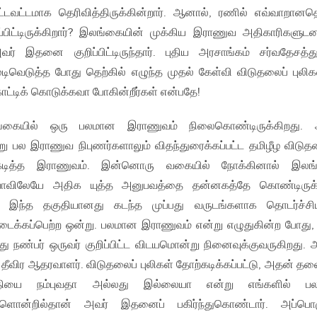
்டவட்டமாக தெரிவித்திருக்கின்றார். ஆனால், ரணில் எவ்வாறான
ிப்பிட்டிருக்கிறார்? இலங்கையின் முக்கிய இராணுவ அதிகாரிகளு
ர் இதனை குறிப்பிட்டிருந்தார். புதிய அரசாங்கம் சர்வதேசத்த
ிவெடுத்த போது தெற்கில் எழுந்த முதல் கேள்வி விடுதலைப் புல
ட்டிக் கொடுக்கவா போகின்றீர்கள் என்பதே!
கையில் ஒரு பலமான இராணுவம் நிலைகொண்டிருக்கிறது. 
று பல இராணுவ நிபுணர்களாலும் விதந்துரைக்கப்பட்ட தமிழீழ விடுத
கடித்த இராணுவம். இன்னொரு வகையில் நோக்கினால் இலங
ாவிலேயே அதிக யுத்த அனுபவத்தை தன்னகத்தே கொண்டிருக்க
 இந்த தகுதியானது கடந்த முப்பது வருடங்களாக தொடர்ச்சி
ிடைக்கப்பெற்ற ஒன்று. பலமான இராணுவம் என்று எழுதுகின்ற போது,
ு நண்பர் ஒருவர் குறிப்பிட்ட விடயமொன்று நினைவுக்குவருகிறது. 
 தீவிர ஆதரவாளர். விடுதலைப் புலிகள் தோற்கடிக்கப்பட்டு, அதன் தல
தியை நம்புவதா அல்லது இல்லையா என்று எங்களில் பலர
நாளொன்றில்தான் அவர் இதனைப் பகிர்ந்துகொண்டார். அப்பொழ