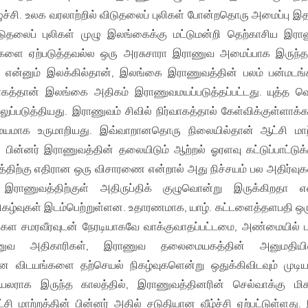
்சி. உலக வரலாற்றில் விடுதலைப் புலிகள் போன்றதொரு அமைப்பு இத
ிடுதலைப் புலிகள் முழு இலங்கைக்கு மட்டுமன்றி தெற்காசிய இர
வுகளை ஏற்படுத்தவல்ல ஒரு அரசுசாரா இராணுவ அமைப்பாக இருந்த
 என்னும் இலக்கில்தான், இலங்கை இராணுவத்தின் பலம் பன்மடங
த்தான் இலங்கை அதிகம் இராணுவமயப்படுத்தப்பட்டது. யுத்த வெ
்படுத்தியது. இராணுவம் சிவில் நிர்வாகத்தால் கேள்விக்குள்ளாக்க
மாக உருமாறியது. இவ்வாறானதொரு நிலையில்தான் ஆட்சி மாற
ன் பின்னர் இராணுவத்தின் தலையிடும் ஆற்றல் ஓரளவு கட்டுப்பாட்டுக்
வத்திற்கு எதிரான ஒரு விசாரணை என்றால் அது நிச்சயம் பல அதிர்வ
 இராணுவத்திற்குள் அதிருப்திக் குழுவொன்று இருக்கிறதா எ
 நிகழ்வுகள் இடம்பெற்றுள்ளன. உதாரணமாக, யாழ். கட்டளைத்தளபதி ஒர
கள சமரவீரவுடன் நேரடியாகவே வாக்குவாதப்பட்டமை, அண்மையில் ப
ுவ அதிகாரிகள், இராணுவ தலைமையகத்தின் அனுமதியின
ான விடயங்களை தற்செயல் நிகழ்வுகளென்று ஒதுக்கிவிடவும் முடிய
ெயலராக இருந்த காலத்தில், இராணுவத்தினரின் செல்வாக்கு மிக
சி மாற்றத்தின் பின்னர் அதில் சடுதியான வீழ்ச்சி ஏற்பட்டுள்ளது.