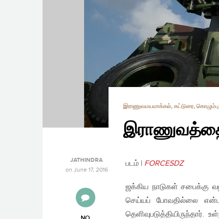
இராணுவமயமாக்கல்
,
கட்டுரை
,
கொழும்பு
இராணுவத்தைப
JATHINDRA
படம் |
FORCESDZ
on
June 17, 2016
ஜக்கிய நாடுகள் சபைக்கு வழ
செய்யப் போவதில்லை என்
தெளிவுபடுத்தியிருந்தார். 
NO