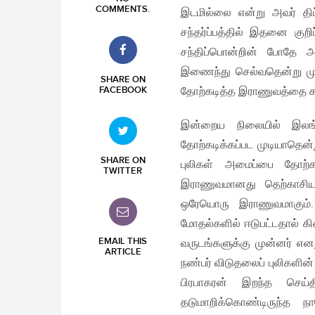
COMMENTS
.
இடமில்லை என்று அவர் திட
சந்தர்ப்பத்தில் இதனை குற
சந்திப்பொன்றின் போதே அவ
இணைந்து செல்வதென்று முட
SHARE ON
FACEBOOK
தோற்கடித்த இராணுவத்தை கா
இன்றைய நிலையில் இலங்
தோற்கடிக்கப்பட முடியாதென்
SHARE ON
புலிகள் அமைப்பை தோற்
TWITTER
இராணுவமானது தெற்காசிய
ஒரேயொரு இராணுவமாகும்.
மோதல்களில் ஈடுபட்டதால் க
EMAIL THIS
வருடங்களுக்கு முன்னர் எனத
ARTICLE
நண்பர் விடுதலைப் புலிகளின்
பிரபாகரன் இறந்த செய்
தடுமாறிக்கொண்டிருந்த 