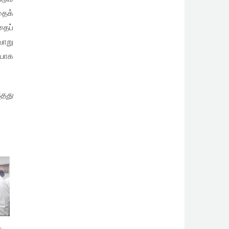
தைக்
தைப்
வாறு
யாக
்தது