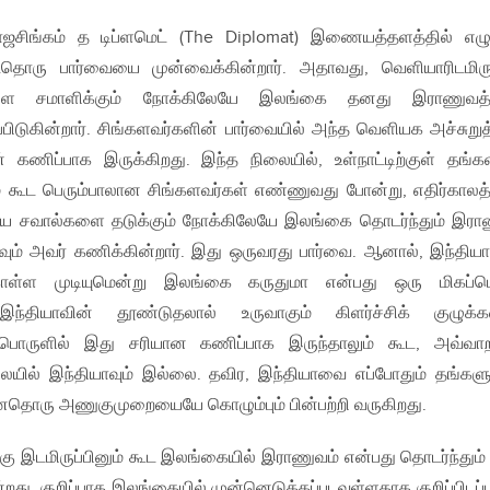
ஜசிங்கம் த டிப்ளமெட் (The Diplomat) இணையத்தளத்தில் எழ
டதொரு பார்வையை முன்வைக்கின்றார். அதாவது, வெளியாரிடமிரு
ல்களை சமாளிக்கும் நோக்கிலேயே இலங்கை தனது இராணுவத
்பிடுகின்றார். சிங்களவர்களின் பார்வையில் அந்த வெளியக அச்சுறுத
கணிப்பாக இருக்கிறது. இந்த நிலையில், உள்நாட்டிற்குள் தங்க
் கூட பெரும்பாலான சிங்களவர்கள் எண்ணுவது போன்று, எதிர்காலத்
ூடிய சவால்களை தடுக்கும் நோக்கிலேயே இலங்கை தொடர்ந்தும் இர
வும் அவர் கணிக்கின்றார். இது ஒருவரது பார்வை. ஆனால், இந்தி
கொள்ள முடியுமென்று இலங்கை கருதுமா என்பது ஒரு மிகப்பெ
இந்தியாவின் தூண்டுதலால் உருவாகும் கிளர்ச்சிக் குழுக்
 பொருளில் இது சரியான கணிப்பாக இருந்தாலும் கூட, அவ்வ
யில் இந்தியாவும் இல்லை. தவிர, இந்தியாவை எப்போதும் தங்களு
னதொரு அணுகுமுறையையே கொழும்பும் பின்பற்றி வருகிறது.
ு இடமிருப்பினும் கூட இலங்கையில் இராணுவம் என்பது தொடர்ந்தும்
து. குறிப்பாக இலங்கையில் முன்னெடுக்கப்படவுள்ளதாக குறிப்பிடப்ப