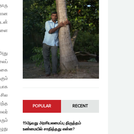
தொரு
டனான
ுடன்
ிகளை
அது
லைப்
்கை
ும்
யாக
 சில
அந்த
POPULAR
RECENT
ைவர்
ும்
19ஆவது அரசியலமைப்பு திருத்தம்
ுது
உண்மையில் சாதித்தது என்ன?