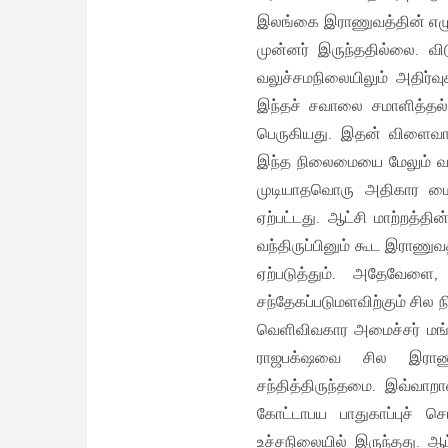
இலங்கை இராணுவத்தின் எழுச
முன்னர் இருந்ததில்லை. வ
வலுச்சமநிலையிலும் அதிர்
இந்தச் சவாலை சமாளித்தல்
பெருகியது. இதன் விளைவாக
இந்த நிலைமையை மேலும் வலுப
முடியாதவொரு அதிகார மைய
ஏற்பட்டது. ஆட்சி மாற்றத்தி
வந்திருப்பினும் கூட இராணு
ஏற்படுத்தும். அதேவேளை,
சந்தேகப்படுமளவிற்கும் சில
வெளிவிவகார அமைச்சர் மங்
ராஜபக்‌ஷவை சில இராண
சந்தித்திருந்தமை. இவ்வாற
கோட்டாபய பாதுகாப்புச் ச
உச்சநிலையில் இருந்தது. ஆட்