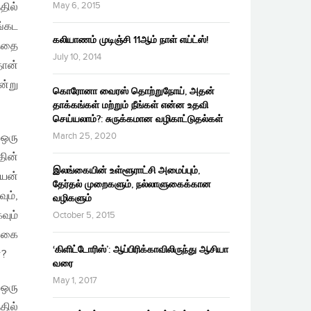
May 6, 2015
ில்
ங்கட
கலியாணம் முடிஞ்சி 11ஆம் நாள் எய்ட்ஸ்!
்தை
July 10, 2014
தான்
ன்று
கொரோனா வைரஸ் தொற்றுநோய், அதன்
தாக்கங்கள் மற்றும் நீங்கள் என்ன உதவி
செய்யலாம்?: சுருக்கமான வழிகாட்டுதல்கள்
March 25, 2020
 ஒரு
தின்
இலங்கையின் உள்ளூராட்சி அமைப்பும்,
ியன்
தேர்தல் முறைகளும், நல்லாளுகைக்கான
ும்,
வழிகளும்
வும்
October 5, 2015
க்கை
‘கிளிட்டோரிஸ்’: ஆப்பிரிக்காவிலிருந்து ஆசியா
்?
வரை
May 1, 2017
 ஒரு
தில்