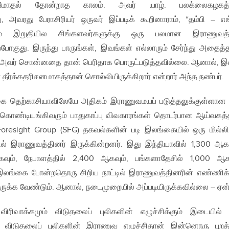
் மோதல் தோன்றாத காலம். அவர் யாழ். பலக்லைகழகத்த
ு, அவரது பேராசிரியர் ஒருவர் இப்படிக் கூறினாராம், “தம்பி – எ
டம் இறுதியில சிங்களவர்களுக்கு ஒரு பலமான இராணுவத
ப்போகுது. இருந்து பாருங்கள், இவங்கள் எல்லாரும் சேர்ந்து அதைத்
ு அவர் சொன்னதை தான் பெரிதாக பொருட்படுத்தவில்லை. ஆனால், இ
வர் தீர்க்கதரிசனமாகத்தான் சொல்லியிருக்கிறார் என்றார் அந்த நண்பர்.
ை தெற்காசியாவிலேயே அதிகம் இராணுவமயப் படுத்தலுக்குள்ளான
 கொண்டியங்கிவரும் பாதுகாப்பு விவகாரங்கள் தொடர்பான ஆய்வகத்
Foresight Group (SFG) தகவல்களின் படி இலங்கையில் ஒரு மில்ல
ல் இராணுவத்தினர் இருக்கின்றனர். இது இந்தியாவில் 1,300 ஆகவ
கவும், நேபாளத்தில் 2,400 ஆகவும், பங்களாதேசில் 1,000 ஆக
 இலங்கை போன்றதொரு சிறிய நாட்டில் இராணுவத்தினரின் எண்ணி
ருக்க வேண்டும். ஆனால், நடைமுறையில் அப்படியிருக்கவில்லை – ஏன
ரிவாக்கமும் விடுதலைப் புலிகளின் எழுச்சிக்கும் இடையில்
ு. விடுதலைப் புலிகளின் இராணுவ எழுச்சிதான் இன்னொரு புறத்