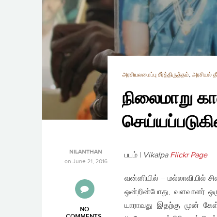
அரசியலமைப்பு சீர்த்திருத்தம்
,
அரசியல் தீர
நிலைமாறு கால
செய்யப்படுக
NILANTHAN
படம் |
Vikalpa
Flickr Page
on
June 21, 2016
வன்னியில் – மல்லாவியில் சி
ஒன்றின்போது, வளவாளர் ஒருவ
யாராவது இதற்கு முன் கேள்
NO
COMMENTS
.