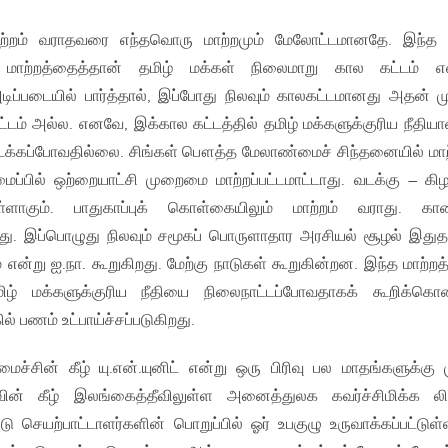
ற்றம் வராதவரை எந்தவொரு மாற்றமும் மேலோட்டமானதே. இந்த
ய மாற்றத்தைத்தான் தமிழ் மக்கள் நிலைமாறு கால கட்டம் எ
ிப்படையில் பார்த்தால், இப்போது நிலவும் காலகட்டமானது அதன் மு
டம் அல்ல. எனவே, இக்கால கட்டத்தில் தமிழ் மக்களுக்குரிய நீதிய
ைக்கப்போவதில்லை. சிங்கள் பௌத்த மேலாண்மைச் சிந்தனையில் மாற
ைப்பில் ஒற்றையாட்சி முறைமை மாற்றப்பட்டமாட்டாது. வடக்கு – கிழ
ுள்ளாகும். பாதுகாப்புக் கொள்கையிலும் மாற்றம் வராது. கா
து. இப்பொழுது நிலவும் சமூகப் பொருளாதார அரசியல் சூழல் இதுத
என்று ஐ.நா. கூறுகிறது. மேற்கு நாடுகள் கூறுகின்றன. இந்த மாற்ற
ழ் மக்களுக்குரிய நீதியை நிலைநாட்டப்போவதாகக் கூறிக்கொ
 பணம் உட்பாய்ச்சப்படுகிறது.
ச்சின் கீழ் யு.என்.யுனிட் என்று ஒரு பிரிவு பல மாதங்களுக்கு 
ிரிவின் கீழ் இலங்கைத்தீவிலுள்ள அனைத்துலக கவர்ச்சிமிக்க லி
யற்பாட்டாளர்களின் பொறுப்பில் ஓர் உபகுழு உருவாக்கப்பட்டுள்