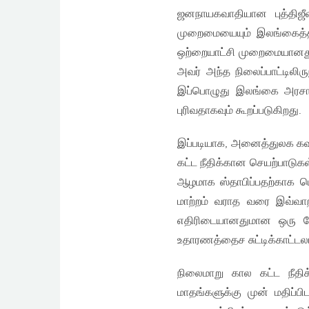
ஜனநாயகவாதியான புத்திஜீவி
முறைமையையும் இலங்கைத்தீ
ஒற்றையாட்சி முறைமையானது ப
அவர் அந்த நிலைப்பாட்டிலிர
இப்பொழுது இலங்கை அரசாங
புரிவதாகவும் கூறப்படுகிறது.
இப்படியாக, அனைத்துலக கவர
கட்ட நீதிக்கான செயற்பாடுக
ஆழமாக ஸ்தாபிப்பதற்காக ப
மாற்றம் வராத வரை இவ்வாற
எதிரிடையானதுமான ஒரு போ
உதாரணத்தைச சுட்டிக்காட்டலா
நிலைமாறு கால கட்ட நீதி
மாதங்களுக்கு முன் மதிப்பி