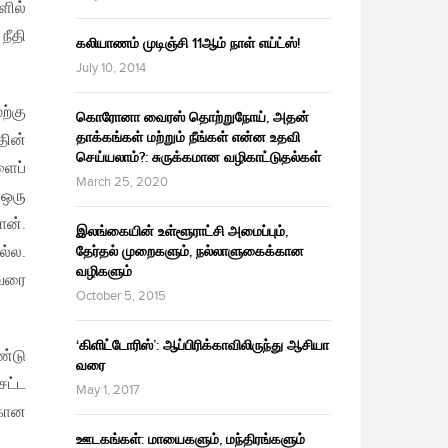
ளில்
நீதி
கலியாணம் முடிஞ்சி 11ஆம் நாள் எய்ட்ஸ்!
July 10, 2014
ற்கு
கொரோனா வைரஸ் தொற்றுநோய், அதன்
தாக்கங்கள் மற்றும் நீங்கள் என்ன உதவி
தின்
செய்யலாம்?: சுருக்கமான வழிகாட்டுதல்கள்
ளைப்
March 25, 2020
 ஒரு
ான்.
இலங்கையின் உள்ளூராட்சி அமைப்பும்,
ல்ல.
தேர்தல் முறைகளும், நல்லாளுகைக்கான
வழிகளும்
 வரை
October 5, 2015
‘கிளிட்டோரிஸ்’: ஆப்பிரிக்காவிலிருந்து ஆசியா
ண்டு
வரை
சட்ட
May 1, 2017
்கான
ஊடகங்கள்: மாயைகளும், மந்திரங்களும்