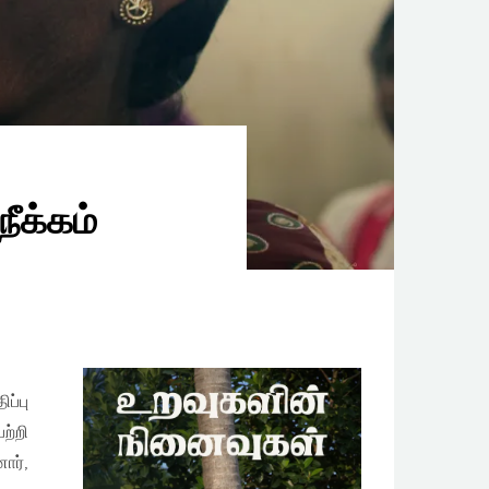
ீக்கம்
ப்பு
ற்றி
ார்,