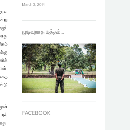
March 3, 2014
 மூல
ன்று
ழுப்
முடிவுறாத யுத்தம்…
ானது
்றம்
க்கு
ணிக்
ான்.
த்தை
ண்டு
முன்
FACEBOOK
பரல்
ளது.