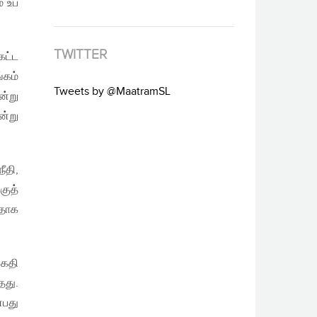
் உப
TWITTER
கட்ட
கம்
Tweets by @MaatramSL
ன்று
ன்று
தி,
ுத்
வதாக
கதி
து.
்பது