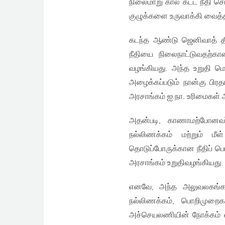
நிலைமாறு கால கட்ட நீதி செ
குழுக்களை உருவாக்கி வைத்த
கடந்த ஆண்டு ஜெனிவாத் தீ
நீதியை நிலைநாட்டுவதற்
வழங்கியது. அந்த உறுதி ம
அழைக்கப்படும் நான்கு பிரத
அரசாங்கம் ஐ.நா. உரிமைகள்
அதன்படி, காணாமற்போனவர
நல்லிணக்கம் மற்றும் ம
தொடுப்போருக்கான நீதிப் 
அரசாங்கம் உறுதிவழங்கியது.
எனவே, அந்த அலுவலகங்கள
நல்லிணக்கம், பொறிமுற
அச்செயலணியின் நோக்கம் எ