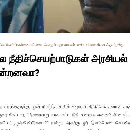
்வு
,
இனப் பிரச்சினை
,
கட்டுரை
,
கொழும்பு
,
ஜனநாயகம்
,
மனித உரிமைகள்
,
வடக்கு-கிழக்கு
 நீதிச்செயற்பாடுகள் அரசியல் ந
ின்றனவா?
ல மாதங்களுக்கு முன் நிகழ்ந்த சிவில் சமூக பிரதிநிதிகளுடனான சந்தி
ர் கேட்டார், ‘‘நிலைமாறு கால கட்ட நீதி என்றால் என்ன? அதைப் ப
விப்பட்டிருக்கின்றீர்களா?” என்று. அதற்கு ஓர் இளம்பெண் சொன்ன