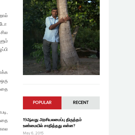
றால்
ண்டோ
 சில
ளும்
ப்பி
ோக்க
 ஒரு
அதை
POPULAR
RECENT
படி,
19ஆவது அரசியலமைப்பு திருத்தம்
த்தை
உண்மையில் சாதித்தது என்ன?
 கால
May 6, 2015