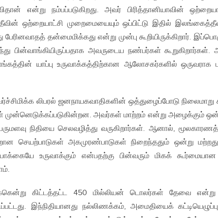
தான் என்று நம்பப்படுகிறது. அவர் பிரித்தானியாவின் ஒற்றையா
வின் ஒற்றையாட்சி முறைமையையும் ஒப்பிட்டு இதில் இலங்கைத்தீ
ேரினவாதத் தன்மைமிக்கது என்று முன்பு கூறியிருக்கிறார். இப்பொ
ுந்து பின்வாங்கியிருப்பதாக அவருடைய நண்பர்கள் கூறுகிறார்கள். 
்கத்தின் யாப்பு உருவாக்கத்திற்கான ஆலோசகர்களில் ஒருவராக
்ச்சிமிக்க லிபரல் ஜனநாயகவாதிகளின் ஒத்துழைப்போடு நிலைமாறு
ள் முன்னெடுக்கப்படுகின்றன. அவர்கள் மாற்றம் என்று அழைக்கும் ஒ
ெருமளவு நிதியை செலவழித்து வருகிறார்கள். ஆனால், மூலகாரணத்
ான செயற்பாடுகள் அகமுரண்பாடுகள் நிறைந்ததும் ஒன்று மற்றது
க்கையே உருவாக்கும் என்பதற்கு பின்வரும் மிகக் கூர்மையான
ம்.
க்கென்று கிட்டத்தட்ட 450 மில்லியன் டொலர்கள் தேவை என்ற
டப்பட்டது. இந்நிதியானது நல்லிணக்கம், அமைதியைக் கட்டியெழுப்பு