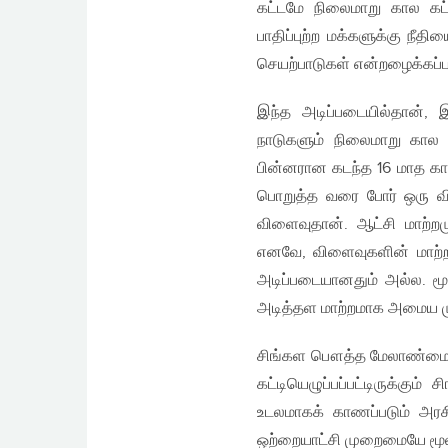
கட்டமே நிலைமாறு கால கட்
பாதிப்புற்ற மக்களுக்கு நீ
செயற்பாடுகள் என்றழைக்கப்
இந்த அடிப்படையில்தான், இ
நாடுகளும் நிலைமாறு கால க
பின்னரான கடந்த 16 மாத கா
பொறுத்த வரை போர் ஒரு விள
விளைவுதான். ஆட்சி மாற்றம
எனவே, விளைவுகளின் மாற்
அடிப்படையானதும் அல்ல. மூ
அடித்தள மாற்றமாக அமைய மு
சிங்கள பௌத்த மேலாண்மை வ
கட்டியெழுப்பப்பட்டிருக்கும
உடலமாகக் காணப்படும் அரச
ஒற்றையாட்சி முறைமையே ம