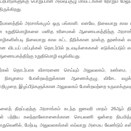
யற்பாடுகளுக்கு பொறுப்பான அவ்வுபகுழு மாவட்டங்கள் தோறும் மேலும
ிருக்கிறது.
ர்மானத்தில் அரசாங்கமும் ஒரு பங்காளி. எனவே, நிலைமாறு கால 
கான உறுதிமொழிகளை மனித உரிமைகள் ஆணையகத்திற்கு அரசாங்
ொழிகளின்படி நிலைமாறு கால கட்ட நீதிக்கான நான்கு தூண்கள் எ
ான விடயப் பரப்புக்கள் தொடர்பில் நடவடிக்கைககள் எடுக்கப்படும் எ
 ஆணையகத்திற்கு உறுதிமொழி வழங்கியது.
்கள் தொடர்பாக விசாரணை செய்யும் அலுவலகம், உண்மை, நீ
ீள் நிகழாமை போன்றவற்றுக்கான ஆணைக்குழு, விசேட வழக்க
பொறிமுறை, இழப்பீடுகளுக்கான அலுவலகம் போன்றவற்றை உருவாக்கு
ைத் திறப்பதற்கு அரசாங்கம் கடந்த ஜனவரி மாதம் 26ஆம் தி
ைகள் பற்றிய கலந்தாலோசனைக்கான செயலணி ஒன்றை நியமித்த
துவெனில், மேற்படி அலுவலகங்கள் எவ்வாறு அமைய வேண்டும் என