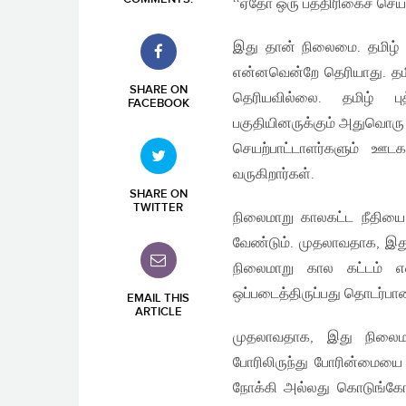
‘‘ஏதோ ஒரு பத்திரிகைச் செய
இது தான் நிலைமை. தமிழ் ம
என்னவென்றே தெரியாது. தமி
SHARE ON
தெரியவில்லை. தமிழ் புத
FACEBOOK
பகுதியினருக்கும் அதுவொரு க
செயற்பாட்டாளர்களும் ஊட
வருகிறார்கள்.
SHARE ON
TWITTER
நிலைமாறு காலகட்ட நீதியை
வேண்டும். முதலாவதாக, இ
நிலைமாறு கால கட்டம் எ
ஒப்படைத்திருப்பது தொடர்பா
EMAIL THIS
ARTICLE
முதலாவதாக, இது நிலைமாற
போரிலிருந்து போரின்மையை 
நோக்கி அல்லது கொடுங்கோல