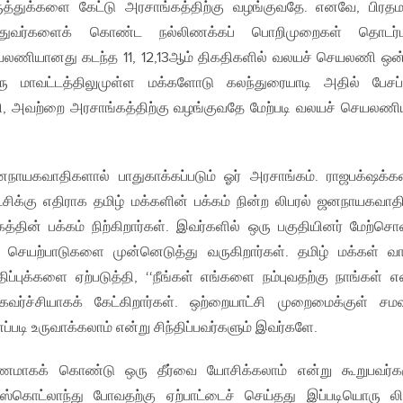
த்துக்களை கேட்டு அரசாங்கத்திற்கு வழங்குவதே. எனவே, பிரதம
்கத்துவர்களைக் கொண்ட நல்லிணக்கப் பொறிமுறைகள் தொடர்
ியானது கடந்த 11, 12,13ஆம் திகதிகளில் வலயச் செயலணி ஒ
ரு மாவட்டத்திலுமுள்ள மக்களோடு கலந்துரையாடி அதில் பேசப்
 அவற்றை அரசாங்கத்திற்கு வழங்குவதே மேற்படி வலயச் செயலணி
நாயகவாதிகளால் பாதுகாக்கப்படும் ஓர் அரசாங்கம். ராஜபக்‌ஷக்க
்சிக்கு எதிராக தமிழ் மக்களின் பக்கம் நின்ற லிபரல் ஜனநாயகவாத
த்தின் பக்கம் நிற்கிறார்கள். இவர்களில் ஒரு பகுதியினர் மேற்ச
 செயற்பாடுகளை முன்னெடுத்து வருகிறார்கள். தமிழ் மக்கள் வா
திப்புக்களை ஏற்படுத்தி, ‘‘நீங்கள் எங்களை நம்புவதற்கு நாங்கள் 
ர்ச்சியாகக் கேட்கிறார்கள். ஒற்றையாட்சி முறைமைக்குள் சமஷ்
்படி உருவாக்கலாம் என்று சிந்திப்பவர்களும் இவர்களே.
ணமாகக் கொண்டு ஒரு தீர்வை யோசிக்கலாம் என்று கூறுபவர்க
 ஸ்கொட்லாந்து போவதற்கு ஏற்பாட்டைச் செய்தது இப்படியொரு லி