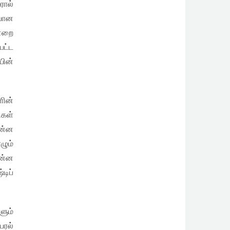
ரால்
பான
ன்றை
பட்ட
யின்
ளின்
ிகள்
ொன்ன
ழும்
என்ன
டிப்
ளும்
பரல்