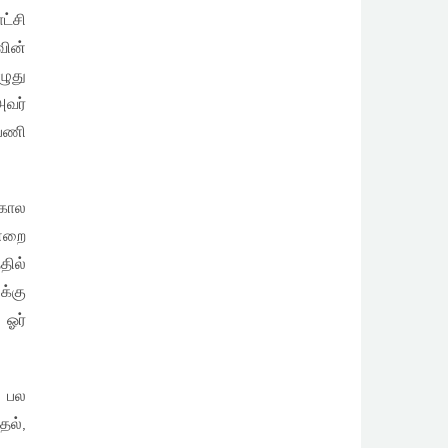
ட்சி
வின்
ழுது
அவர்
 பணி
 கால
ன்றை
தில்
க்கு
 ஓர்
ு பல
தல்,