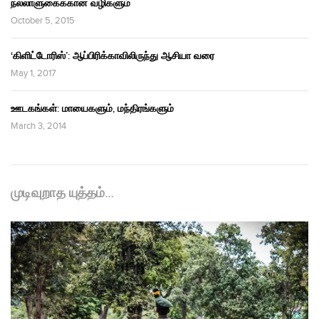
நல்லாளுகைக்கான வழிகளும்
October 5, 2015
‘கிளிட்டோரிஸ்’: ஆப்பிரிக்காவிலிருந்து ஆசியா வரை
May 1, 2017
ஊடகங்கள்: மாயைகளும், மந்திரங்களும்
March 3, 2014
முடிவுறாத யுத்தம்…