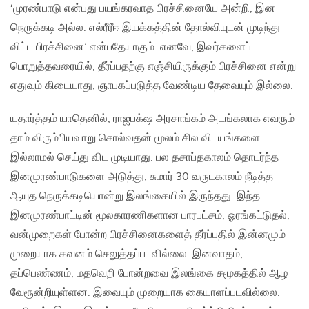
‘முரண்பாடு என்பது பயங்கரவாத பிரச்சினையே அன்றி, இன
நெருக்கடி அல்ல. எல்ரீரீஈ இயக்கத்தின் தோல்வியுடன் முடிந்து
விட்ட பிரச்சினை’ என்பதேயாகும். எனவே, இவர்களைப்
பொறுத்தவரையில், தீர்ப்பதற்கு எஞ்சியிருக்கும் பிரச்சினை என்று
எதுவும் கிடையாது, ஞாபகப்படுத்த வேண்டிய தேவையும் இல்லை.
யதார்த்தம் யாதெனில், ராஜபக்‌ஷ அரசாங்கம் அடங்கலாக எவரும்
தாம் விரும்பியவாறு சொல்வதன் மூலம் சில விடயங்களை
இல்லாமல் செய்து விட முடியாது. பல தசாப்தகாலம் தொடர்ந்த
இனமுரண்பாடுகளை அடுத்து, சுமார் 30 வருடகாலம் நீடித்த
ஆயுத நெருக்கடியொன்று இலங்கையில் இருந்தது. இந்த
இனமுரண்பாட்டின் மூலகாரணிகளான பாரபட்சம், ஓரங்கட்டுதல்,
வன்முறைகள் போன்ற பிரச்சினைகளைத் தீர்ப்பதில் இன்னமும்
முறையாக கவனம் செலுத்தப்படவில்லை. இனவாதம்,
தப்பெண்ணம், மதவெறி போன்றவை இலங்கை சமூகத்தில் ஆழ
வேரூன்றியுள்ளன. இவையும் முறையாக கையாளப்படவில்லை.