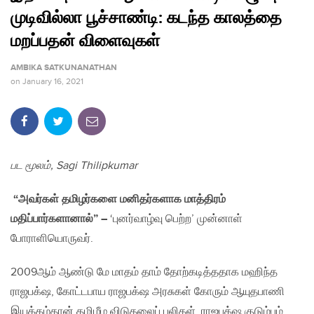
முடிவில்லா பூச்சாண்டி: கடந்த காலத்தை
மறப்பதன் விளைவுகள்
AMBIKA SATKUNANATHAN
on
January 16, 2021
பட மூலம், Sagi Thilipkumar
“அவர்கள் தமிழர்களை மனிதர்களாக மாத்திரம்
மதிப்பார்களானால்”
–
‘புனர்வாழ்வு பெற்ற’ முன்னாள்
போராளியொருவர்.
2009ஆம் ஆண்டு மே மாதம் தாம் தோற்கடித்ததாக மஹிந்த
ராஜபக்‌ஷ, கோட்டபாய ராஜபக்‌ஷ அரசுகள் கோரும் ஆயுதபாணி
இயக்கம்தான் தமிழீழ விடுதலைப் புலிகள். ராஜபக்‌ஷ குடும்பம்