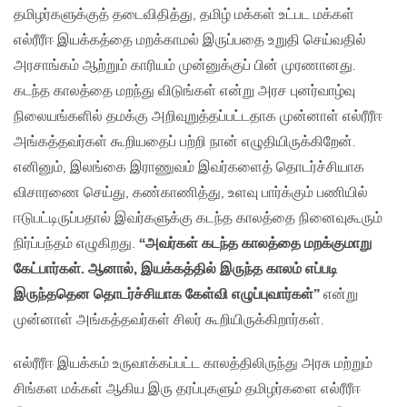
தமிழர்களுக்குத் தடைவிதித்து, தமிழ் மக்கள் உட்பட மக்கள்
எல்ரீரீஈ இயக்கத்தை மறக்காமல் இருப்பதை உறுதி செய்வதில்
அரசாங்கம் ஆற்றும் காரியம் முன்னுக்குப் பின் முரணானது.
கடந்த காலத்தை மறந்து விடுங்கள் என்று அரச புனர்வாழ்வு
நிலையங்களில் தமக்கு அறிவுறுத்தப்பட்டதாக முன்னாள் எல்ரீரீஈ
அங்கத்தவர்கள் கூறியதைப் பற்றி நான் எழுதியிருக்கிறேன்.
எனினும், இலங்கை இராணுவம் இவர்களைத் தொடர்ச்சியாக
விசாரணை செய்து, கண்காணித்து, உளவு பார்க்கும் பணியில்
ஈடுபட்டிருப்பதால் இவர்களுக்கு கடந்த காலத்தை நினைவுகூரும்
நிர்ப்பந்தம் எழுகிறது.
“அவர்கள் கடந்த காலத்தை மறக்குமாறு
கேட்பார்கள். ஆனால், இயக்கத்தில் இருந்த காலம் எப்படி
இருந்ததென தொடர்ச்சியாக கேள்வி எழுப்புவார்கள்”
என்று
முன்னாள் அங்கத்தவர்கள் சிலர் கூறியிருக்கிறார்கள்.
எல்ரீரீஈ இயக்கம் உருவாக்கப்பட்ட காலத்திலிருந்து அரசு மற்றும்
சிங்கள மக்கள் ஆகிய இரு தரப்புகளும் தமிழர்களை எல்ரீரீஈ