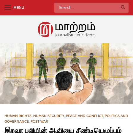
S
Search
MENU
k
for:
i
p
t
o
m
a
i
n
c
o
n
t
e
n
HUMAN RIGHTS
,
HUMAN SECURITY
,
PEACE AND CONFLICT
,
POLITICS AND
t
GOVERNANCE
,
POST-WAR
இறவா புலியின் ஆவியை சீண்டியெழுப்பும்