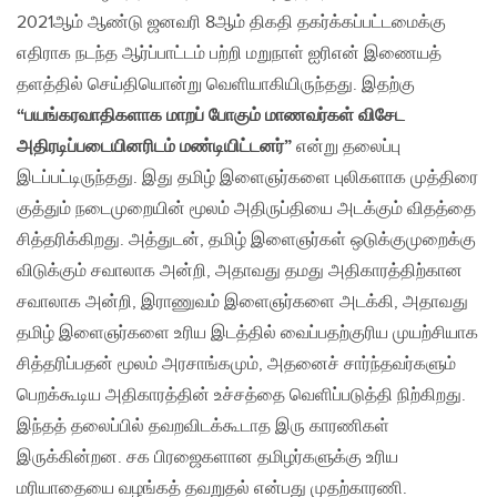
2021ஆம் ஆண்டு ஜனவரி 8ஆம் திகதி தகர்க்கப்பட்டமைக்கு
எதிராக நடந்த ஆர்ப்பாட்டம் பற்றி மறுநாள் ஐரிஎன் இணையத்
தளத்தில் செய்தியொன்று வெளியாகியிருந்தது. இதற்கு
“பயங்கரவாதிகளாக மாறப் போகும் மாணவர்கள் விசேட
அதிரடிப்படையினரிடம் மண்டியிட்டனர்”
என்று தலைப்பு
இடப்பட்டிருந்தது. இது தமிழ் இளைஞர்களை புலிகளாக முத்திரை
குத்தும் நடைமுறையின் மூலம் அதிருப்தியை அடக்கும் விதத்தை
சித்தரிக்கிறது. அத்துடன், தமிழ் இளைஞர்கள் ஒடுக்குமுறைக்கு
விடுக்கும் சவாலாக அன்றி, அதாவது தமது அதிகாரத்திற்கான
சவாலாக அன்றி, இராணுவம் இளைஞர்களை அடக்கி, அதாவது
தமிழ் இளைஞர்களை உரிய இடத்தில் வைப்பதற்குரிய முயற்சியாக
சித்தரிப்பதன் மூலம் அரசாங்கமும், அதனைச் சார்ந்தவர்களும்
பெறக்கூடிய அதிகாரத்தின் உச்சத்தை வெளிப்படுத்தி நிற்கிறது.
இந்தத் தலைப்பில் தவறவிடக்கூடாத இரு காரணிகள்
இருக்கின்றன. சக பிரஜைகளான தமிழர்களுக்கு உரிய
மரியாதையை வழங்கத் தவறுதல் என்பது முதற்காரணி.