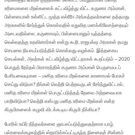
அரசுகளும் போர்க் குற்றங்கள் உள்ளிட்ட பாரதூரமான மனித
உரிமைகளை மீறல்களைக் கட்டவிழ்த்து விட்ட கருணா அம்மான்,
பிள்ளையான் உள்ளிட்ட மூத்த எல்ரீரீஈ அங்கத்தவர்களை தத்தமது
அரசுகளில் சேர்த்துக் கொள்வதில் எதுவித மனக்கிலேசத்தையும்
அடைவதில்லை. கருணாவும், பிள்ளையானும் யுத்தத்தை
வெல்வதற்கு உதவினார்கள் என்று கூறி, ராஜபக்‌ஷ அரசுகள் தமது
செயலை நியாயப்படுத்திக் கொள்வது வழக்கம். இத்தகைய
செயல்கள், அவர்கள் கட்டவிழ்த்து விட்டதாகக் கூறப்படும் – 2020
பொதுத் தேர்தல் பிரசாரத்தில் கருணா அம்மான் பெருமைபடப்
பேசியவையுமான – மனித உரிமை மீறல்களை காணாமல் போகச்
செய்து விடுமா? நீங்கள் வெற்றி பெற்றவருடன் சேர்ந்துவிட்டால்,
மனித உரிமை மீறல்கள் பொருட்படுத்தத் தேவை அற்றவையாக
மாறிவிடுமா? வெற்றி என்பது மனித உரிமை மீறல்கள் என்ற
கிருமிகளைக் கழுவி விடக்கூடிய கிருமி நீக்கியா?
போரில் உயிர் நீத்தவர்களை ஞாபகப்படுத்துவதற்காக யாழ்.
பல்கலைக்கழகத்தில் ஸ்தாபிக்கப்பட்டிருந்த நினைவுச் சின்னம்