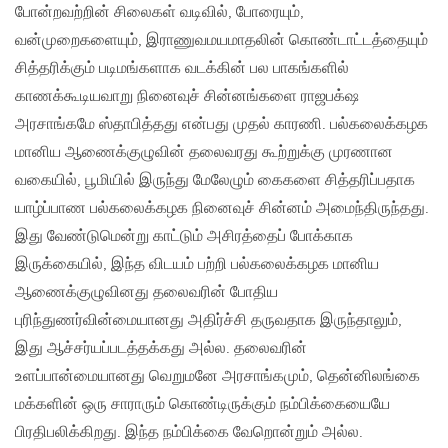
போன்றவற்றின் சிலைகள் வடிவில், போரையும்,
வன்முறைகளையும், இராணுவமயமாதலின் கொண்டாட்டத்தையும்
சித்தரிக்கும் படிமங்களாக வடக்கின் பல பாகங்களில்
காணக்கூடியவாறு நினைவுச் சின்னங்களை ராஜபக்‌ஷ
அரசாங்கமே ஸ்தாபித்தது என்பது முதல் காரணி. பல்கலைக்கழக
மானிய ஆணைக்குழுவின் தலைவரது கூற்றுக்கு முரணான
வகையில், பூமியில் இருந்து மேலேழும் கைகளை சித்தரிப்பதாக
யாழ்ப்பாண பல்கலைக்கழக நினைவுச் சின்னம் அமைந்திருந்தது.
இது வேண்டுமென்று காட்டும் அசிரத்தைப் போக்காக
இருக்கையில், இந்த விடயம் பற்றி பல்கலைக்கழக மானிய
ஆணைக்குழுவினது தலைவரின் போதிய
புரிந்துணர்வின்மையானது அதிர்ச்சி தருவதாக இருந்தாலும்,
இது ஆச்சர்யப்படத்தக்கது அல்ல. தலைவரின்
உளப்பான்மையானது வெறுமனே அரசாங்கமும், தென்னிலங்கை
மக்களின் ஒரு சாராரும் கொண்டிருக்கும் நம்பிக்கையையே
பிரதிபலிக்கிறது. இந்த நம்பிக்கை வேறொன்றும் அல்ல.