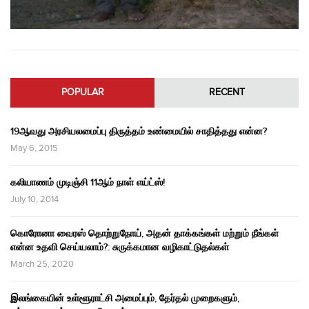
POPULAR
RECENT
19ஆவது அரசியலமைப்பு திருத்தம் உண்மையில் சாதித்தது என்ன?
May 6, 2015
கலியாணம் முடிஞ்சி 11ஆம் நாள் எய்ட்ஸ்!
July 10, 2014
கொரோனா வைரஸ் தொற்றுநோய், அதன் தாக்கங்கள் மற்றும் நீங்கள்
என்ன உதவி செய்யலாம்?: சுருக்கமான வழிகாட்டுதல்கள்
March 25, 2020
இலங்கையின் உள்ளூராட்சி அமைப்பும், தேர்தல் முறைகளும்,