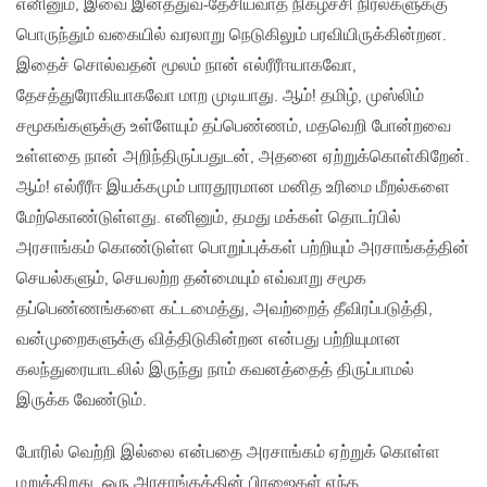
எனினும், இவை இனத்துவ-தேசியவாத நிகழ்ச்சி நிரல்களுக்கு
பொருந்தும் வகையில் வரலாறு நெடுகிலும் பரவியிருக்கின்றன.
இதைச் சொல்வதன் மூலம் நான் எல்ரீரீஈயாகவோ,
தேசத்துரோகியாகவோ மாற முடியாது. ஆம்! தமிழ், முஸ்லிம்
சமூகங்களுக்கு உள்ளேயும் தப்பெண்ணம், மதவெறி போன்றவை
உள்ளதை நான் அறிந்திருப்பதுடன், அதனை ஏற்றுக்கொள்கிறேன்.
ஆம்! எல்ரீரீஈ இயக்கமும் பாரதூரமான மனித உரிமை மீறல்களை
மேற்கொண்டுள்ளது. எனினும், தமது மக்கள் தொடர்பில்
அரசாங்கம் கொண்டுள்ள பொறுப்புக்கள் பற்றியும் அரசாங்கத்தின்
செயல்களும், செயலற்ற தன்மையும் எவ்வாறு சமூக
தப்பெண்ணங்களை கட்டமைத்து, அவற்றைத் தீவிரப்படுத்தி,
வன்முறைகளுக்கு வித்திடுகின்றன என்பது பற்றியுமான
கலந்துரையாடலில் இருந்து நாம் கவனத்தைத் திருப்பாமல்
இருக்க வேண்டும்.
போரில் வெற்றி இல்லை என்பதை அரசாங்கம் ஏற்றுக் கொள்ள
மறுக்கிறது. ஒரு அரசாங்கத்தின் பிரஜைகள் எந்த