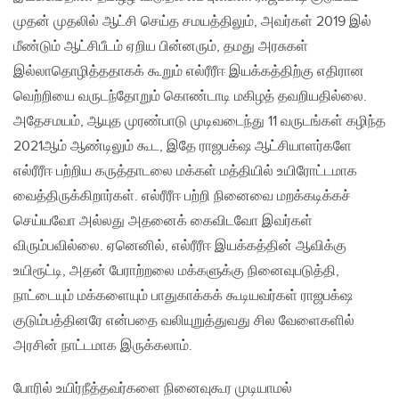
முதன் முதலில் ஆட்சி செய்த சமயத்திலும், அவர்கள் 2019 இல்
மீண்டும் ஆட்சிபீடம் ஏறிய பின்னரும், தமது அரசுகள்
இல்லாதொழித்ததாகக் கூறும் எல்ரீரீஈ இயக்கத்திற்கு எதிரான
வெற்றியை வருடந்தோறும் கொண்டாடி மகிழத் தவறியதில்லை.
அதேசமயம், ஆயுத முரண்பாடு முடிவடைந்து 11 வருடங்கள் கழிந்த
2021ஆம் ஆண்டிலும் கூட, இதே ராஜபக்‌ஷ ஆட்சியாளர்களே
எல்ரீரீஈ பற்றிய கருத்தாடலை மக்கள் மத்தியில் உயிரோட்டமாக
வைத்திருக்கிறார்கள். எல்ரீரீஈ பற்றி நினைவை மறக்கடிக்கச்
செய்யவோ அல்லது அதனைக் கைவிடவோ இவர்கள்
விரும்பவில்லை. ஏனெனில், எல்ரீரீஈ இயக்கத்தின் ஆவிக்கு
உயிரூட்டி, அதன் பேராற்றலை மக்களுக்கு நினைவுபடுத்தி,
நாட்டையும் மக்களையும் பாதுகாக்கக் கூடியவர்கள் ராஜபக்‌ஷ
குடும்பத்தினரே என்பதை வலியுறுத்துவது சில வேளைகளில்
அரசின் நாட்டமாக இருக்கலாம்.
போரில் உயிர்நீத்தவர்களை நினைவுகூர முடியாமல்