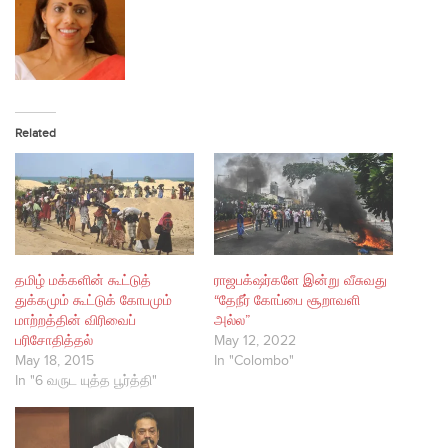
Related
தமிழ் மக்களின் கூட்டுத்
ராஜபக்‌ஷர்களே இன்று வீசுவது
துக்கமும் கூட்டுக் கோபமும்
“தேநீர் கோப்பை சூறாவளி
மாற்றத்தின் விரிவைப்
அல்ல”
பரிசோதித்தல்
May 12, 2022
May 18, 2015
In "Colombo"
In "6 வருட யுத்த பூர்த்தி"