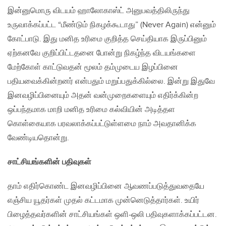
இன்னுமொரு விடயம் ஹாலோகாஸ்ட் அனுபவத்திலிருந்து
உருவாக்கப்பட்ட “மீண்டும் நிகழக்கூடாது” (Never Again) என்னும்
கோட்பாடு. இது மனித உரிமை குறித்த செய்தியாக இருப்பினும்
ஏற்கனவே குறிப்பிட்டதனை போன்று நிகழ்ந்த விடயங்களை
மேற்கோள் காட்டுவதன் மூலம் தம்முடைய இழப்பினை
பதியவைக்கின்றனர் என்பதும் மறுப்பதுக்கில்லை. இன்று இதுவே
இனவழிப்பினையும் அதன் வன்முறைகளையும் எதிர்க்கின்ற
ஒப்பந்தமாக மாறி மனித உரிமை கல்வியின் அடித்தள
கொள்கையாக பரவலாக்கப்பட்டுள்ளமை நாம் அவதானிக்க
வேண்டியதொன்று.
சாட்சியங்களின் பதிவுகள்
தாம் எதிர்கொண்ட இனவழிப்பினை ஆவணப்படுத்துவதையே
எஞ்சிய யூதர்கள் முதல் கட்டமாக முன்னெடுத்தார்கள். உயிர்
பிழைத்தவர்களின் சாட்சியங்கள் ஒளி-ஒலி பதிவுகளாக்கப்பட்டன.