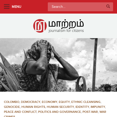
S
Search
MENU
k
for:
i
p
t
o
m
a
i
n
c
o
n
t
e
n
COLOMBO
,
DEMOCRACY
,
ECONOMY
,
EQUITY
,
ETHNIC CLEANSING
,
t
GENOCIDE
,
HUMAN RIGHTS
,
HUMAN SECURITY
,
IDENTITY
,
IMPUNITY
,
PEACE AND CONFLICT
,
POLITICS AND GOVERNANCE
,
POST-WAR
,
WAR
CRIMES