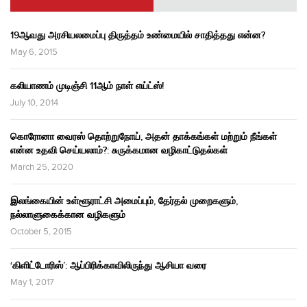
19ஆவது அரசியலமைப்பு திருத்தம் உண்மையில் சாதித்தது என்ன?
May 6, 2015
கலியாணம் முடிஞ்சி 11ஆம் நாள் எய்ட்ஸ்!
July 10, 2014
கொரோனா வைரஸ் தொற்றுநோய், அதன் தாக்கங்கள் மற்றும் நீங்கள்
என்ன உதவி செய்யலாம்?: சுருக்கமான வழிகாட்டுதல்கள்
March 25, 2020
இலங்கையின் உள்ளூராட்சி அமைப்பும், தேர்தல் முறைகளும்,
நல்லாளுகைக்கான வழிகளும்
October 5, 2015
‘கிளிட்டோரிஸ்’: ஆப்பிரிக்காவிலிருந்து ஆசியா வரை
May 1, 2017