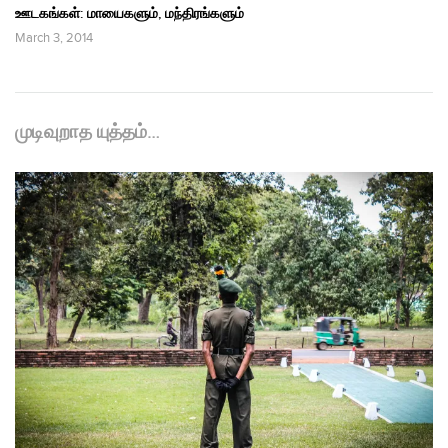
ஊடகங்கள்: மாயைகளும், மந்திரங்களும்
March 3, 2014
முடிவுறாத யுத்தம்…