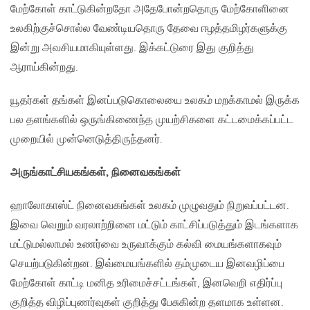
மேற்கோள் காட்டுகின்றதோ அதேபோன்றதொரு மேற்கோளினை
உலகிற்குச்சொல்ல வேண்டியதொரு தேவை ஈழத்தமிழர்களுக்கு
இன்று அவசியமாகியுள்ளது. இக்கட்டுரை இது குறித்து
ஆராய்கின்றது.
யூதர்கள் தங்கள் இனப்படுகொலையை உலகம் மறக்காமல் இருக்க
பல தளங்களில் ஒருங்கிணைந்த முயற்சிகளை கட்டமைக்கப்பட்ட
முறையில் முன்னெடுத்திருந்தனர்.
அருங்காட்சியகங்கள்
, நினைவகங்கள்
ஹாலோகாஸ்ட் நினைவகங்கள் உலகம் முழுவதும் நிறுவப்பட்டன.
இவை வெறும் வரலாற்றினை மட்டும் காட்சிப்படுத்தும் இடங்களாக
மட்டுமல்லாமல் உணர்வை உருவாக்கும் கல்வி மையங்களாகவும்
செயற்படுகின்றன. இவ்மையங்களில் தம்முடைய இனவழிப்பை
மேற்கோள் காட்டி மனித உரிமைச்சட்டங்கள், இனவெறி எதிர்ப்பு
குறித்த விழிப்புணர்வுகள் குறித்து பேசுகின்ற தளமாக உள்ளன.