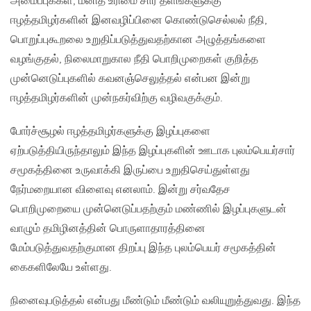
அமைப்புக்கள், மனித உரிமை சார் தளங்களுக்கு
ஈழத்தமிழர்களின் இனவழிப்பினை கொண்டுசெல்லல் நீதி,
பொறுப்புகூறலை உறுதிப்படுத்துவதற்கான அழுத்தங்களை
வழங்குதல், நிலைமாறுகால நீதி பொறிமுறைகள் குறித்த
முன்னெடுப்புகளில் கவனஞ்செலுத்தல் என்பன இன்று
ஈழத்தமிழர்களின் முன்நகர்விற்கு வழிவகுக்கும்.
போர்ச்சூழல் ஈழத்தமிழர்களுக்கு இழப்புகளை
ஏற்படுத்தியிருந்தாலும் இந்த இழப்புகளின் ஊடாக புலம்பெயர்சார்
சமூகத்தினை உருவாக்கி இருப்பை உறுதிசெய்துள்ளது
நேர்மறையான விளைவு எனலாம். இன்று சர்வதேச
பொறிமுறையை முன்னெடுப்பதற்கும் மண்ணில் இழப்புகளுடன்
வாழும் தமிழினத்தின் பொருளாதாரத்தினை
மேம்படுத்துவதற்குமான திறப்பு இந்த புலம்பெயர் சமூகத்தின்
கைகளிலேயே உள்ளது.
நினைவுபடுத்தல் என்பது மீண்டும் மீண்டும் வலியுறுத்துவது. இந்த