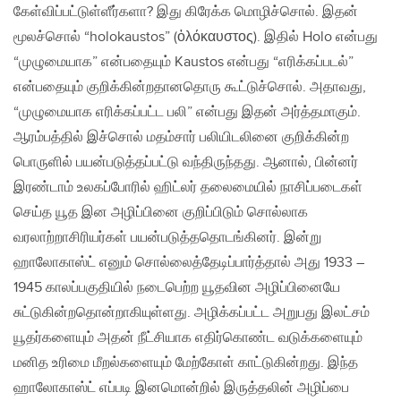
கேள்விப்பட்டுள்ளீர்களா? இது கிரேக்க மொழிச்சொல். இதன்
மூலச்சொல் “holokaustos” (ὁλόκαυστος). இதில் Holo என்பது
“முழுமையாக” என்பதையும் Kaustos என்பது “எரிக்கப்படல்”
என்பதையும் குறிக்கின்றதானதொரு கூட்டுச்சொல். அதாவது,
“முழுமையாக எரிக்கப்பட்ட பலி” என்பது இதன் அர்த்தமாகும்.
ஆரம்பத்தில் இச்சொல் மதம்சார் பலியிடலினை குறிக்கின்ற
பொருளில் பயன்படுத்தப்பட்டு வந்திருந்தது. ஆனால், பின்னர்
இரண்டாம் உலகப்போரில் ஹிட்லர் தலைமையில் நாசிப்படைகள்
செய்த யூத இன அழிப்பினை குறிப்பிடும் சொல்லாக
வரலாற்றாசிரியர்கள் பயன்படுத்ததொடங்கினர். இன்று
ஹாலோகாஸ்ட் எனும் சொல்லைத்தேடிப்பார்த்தால் அது 1933 –
1945 காலப்பகுதியில் நடைபெற்ற யூதவின அழிப்பினையே
சுட்டுகின்றதொன்றாகியுள்ளது. அழிக்கப்பட்ட அறுபது இலட்சம்
யூதர்களையும் அதன் நீட்சியாக எதிர்கொண்ட வடுக்களையும்
மனித உரிமை மீறல்களையும் மேற்கோள் காட்டுகின்றது. இந்த
ஹாலோகாஸ்ட் எப்படி இனமொன்றில் இருத்தலின் அழிப்பை