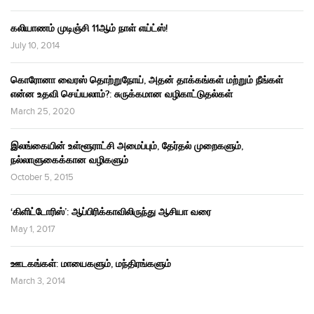
கலியாணம் முடிஞ்சி 11ஆம் நாள் எய்ட்ஸ்!
July 10, 2014
கொரோனா வைரஸ் தொற்றுநோய், அதன் தாக்கங்கள் மற்றும் நீங்கள்
என்ன உதவி செய்யலாம்?: சுருக்கமான வழிகாட்டுதல்கள்
March 25, 2020
இலங்கையின் உள்ளூராட்சி அமைப்பும், தேர்தல் முறைகளும்,
நல்லாளுகைக்கான வழிகளும்
October 5, 2015
‘கிளிட்டோரிஸ்’: ஆப்பிரிக்காவிலிருந்து ஆசியா வரை
May 1, 2017
ஊடகங்கள்: மாயைகளும், மந்திரங்களும்
March 3, 2014