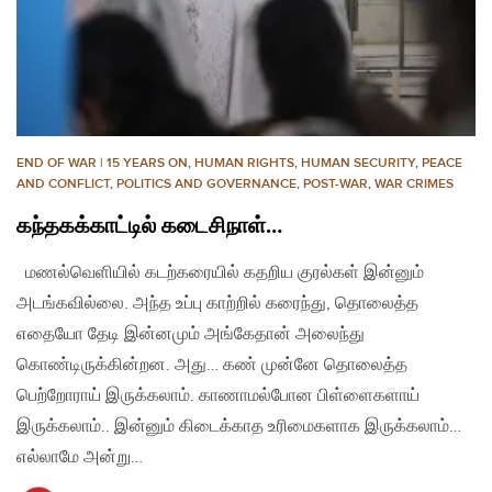
END OF WAR | 15 YEARS ON
,
HUMAN RIGHTS
,
HUMAN SECURITY
,
PEACE
AND CONFLICT
,
POLITICS AND GOVERNANCE
,
POST-WAR
,
WAR CRIMES
கந்தகக்காட்டில் கடைசிநாள்…
மணல்வெளியில் கடற்கரையில் கதறிய குரல்கள் இன்னும்
அடங்கவில்லை. அந்த உப்பு காற்றில் கரைந்து, தொலைத்த
எதையோ தேடி இன்னமும் அங்கேதான் அலைந்து
கொண்டிருக்கின்றன. அது… கண் முன்னே தொலைத்த
பெற்றோராய் இருக்கலாம். காணாமல்போன பிள்ளைகளாய்
இருக்கலாம்.. இன்னும் கிடைக்காத உரிமைகளாக இருக்கலாம்…
எல்லாமே அன்று…