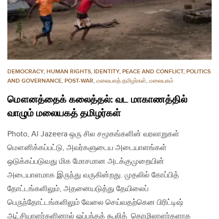
DEMOCRACY
,
HUMAN RIGHTS
,
IDENTITY
,
PEACE AND CONFLICT
,
POLITICS
AND GOVERNANCE
,
POST-WAR
,
மலையகத் தமிழர்கள்
,
மலையகம்
மௌனத்தைக் கலைத்தல்: வட மாகாணத்தில்
வாழும் மலையகத் தமிழர்கள்
Photo, Al Jazeera ஒரு சில சமூகங்களின் வரலாறுகள்
மௌனிக்கப்பட்டு, அவர்களுடைய அடையாளங்கள்
ஒடுக்கப்படுவது மிக மோசமான அடக்குமுறையின்
அடையாளமாக இருந்து வருகின்றது. முதலில் கோப்பித்
தோட்டங்களிலும், அதனையடுத்து தேயிலைப்
பெருந்தோட்டங்களிலும் வேலை செய்வதற்கென பிரிட்டிஷ்
ஆட்சியாளர்களினால் ஒப்பந்தக் கூலித் தொழிலாளர்களாக