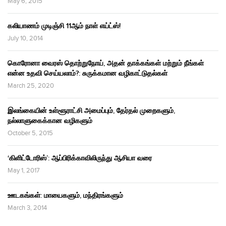
May 6, 2015
கலியாணம் முடிஞ்சி 11ஆம் நாள் எய்ட்ஸ்!
July 10, 2014
கொரோனா வைரஸ் தொற்றுநோய், அதன் தாக்கங்கள் மற்றும் நீங்கள்
என்ன உதவி செய்யலாம்?: சுருக்கமான வழிகாட்டுதல்கள்
March 25, 2020
இலங்கையின் உள்ளூராட்சி அமைப்பும், தேர்தல் முறைகளும்,
நல்லாளுகைக்கான வழிகளும்
October 5, 2015
‘கிளிட்டோரிஸ்’: ஆப்பிரிக்காவிலிருந்து ஆசியா வரை
May 1, 2017
ஊடகங்கள்: மாயைகளும், மந்திரங்களும்
March 3, 2014