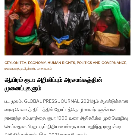
CEYLON TEA
,
ECONOMY
,
HUMAN RIGHTS
,
POLITICS AND GOVERNANCE
,
மலையகத் தமிழர்கள்
,
மலையகம்
ஆயிரம் ரூபா அறிவிப்பும் அரசாங்கத்தின்
முனைப்புகளும்
பட மூலம், GLOBAL PRESS JOURNAL 2021ஆம் ஆண்டுக்கான
வரவு செலவுத் திட்டத்தில் தோட்டத்தொழிலாளர்களுக்கான
நாளாந்த சம்பளத்தை ரூபா 1000 வரை அதிகரிக்க முன்மொழிவு
செய்வதாக பிரதமரும் நிதியமைச்சருமான மஹிந்த ராஜபக்‌ஷ