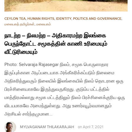
CEYLON TEA
,
HUMAN RIGHTS
,
IDENTITY
,
POLITICS AND GOVERNANCE
,
மலையகத் தமிழர்கள்
,
மலையகம்
நாடற்ற – நிலமற்ற – அதிகாரமற்ற இலங்கை
பெருந்தோட்ட சமூகத்தின் காணி உரிமையும்
வீட்டுரிமையும்
Photo: Selvaraja Rajasegar நிலம், சமூக பொருளாதார
இருப்புக்கான அடிப்படையாக அங்கீகரிக்கப்படும் நிலைமை
அதிகரித்துவரும் நிலையில் இலங்கையில் நிலம் தொடரான ஒரு
பிரச்சினையாகவே இருந்துவருகிறது. குடும்ப மட்டத்தில்
மாத்திரமல்லாது சமூக மட்டத்திலும் நிலம் பிரச்சினைக்குரிய ஒரு
விடயமாகவே அமைந்துள்ளது. அது உணர்வுபூர்வமானதும்
அரசியல் சார்ந்தமுமான…
MYLVAGANAM THILAKARAJAH
on
April 7, 2021