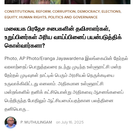
CONSTITUTIONAL REFORM
,
CORRUPTION
,
DEMOCRACY
,
ELECTIONS
,
EQUITY
,
HUMAN RIGHTS
,
POLITICS AND GOVERNANCE
மலையக பிரதேச சபைகளின் தவிசாளர்கள்,
உறுப்பினர்கள் அரிய வாய்ப்பினைப் பயன்படுத்திக்
கொள்வார்களா?
Photo, AP Photo/Eranga Jayawardena இலங்கையின் தேர்தல்
வரலாற்றைப் பொறுத்தவரை நடந்து முடிந்த உள்ளூராட்சி மன்ற
தேர்தல் முடிவுகள் நாட்டில் பெரும் அரசியல் நெருக்கடியை
உருவாக்கிவிட்டது எனலாம். அதிகமான உள்ளூராட்சி
மன்றங்களில் தனிக் கட்சியொன்று அதிகளவு ஆசனங்களைப்
பெற்றிருந்த போதிலும் ஆட்சியமைப்பதற்கான பலத்தினை
தனியொரு…
P. MUTHULINGAM
on
July 16, 2025