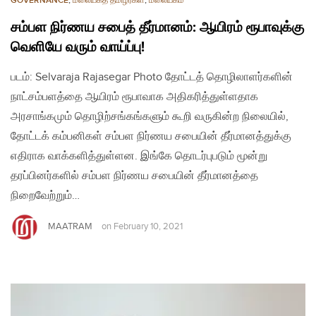
GOVERNANCE
,
மலையகத் தமிழர்கள்
,
மலையகம்
சம்பள நிர்ணய சபைத் தீர்மானம்: ஆயிரம் ரூபாவுக்கு
வெளியே வரும் வாய்ப்பு!
படம்: Selvaraja Rajasegar Photo தோட்டத் தொழிலாளர்களின்
நாட்சம்பளத்தை ஆயிரம் ரூபாவாக அதிகரித்துள்ளதாக
அரசாங்கமும் தொழிற்சங்கங்களும் கூறி வருகின்ற நிலையில்,
தோட்டக் கம்பனிகள் சம்பள நிர்ணய சபையின் தீர்மானத்துக்கு
எதிராக வாக்களித்துள்ளன. இங்கே தொடர்புபடும் மூன்று
தரப்பினர்களில் சம்பள நிர்ணய சபையின் தீர்மானத்தை
நிறைவேற்றும்…
MAATRAM
on
February 10, 2021