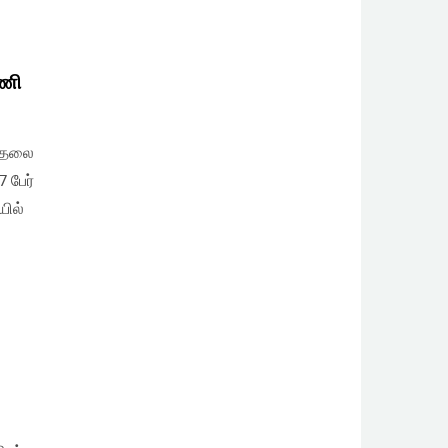
டணி
டுதலை
 பேர்
யில்