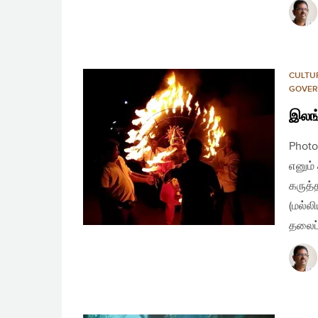
CULTU
GOVER
இலங்
Photo
எனும்
கருத்
(மல்ல
தலைப்ப