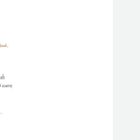
்கள்
,
த்
00 வரை
ு…