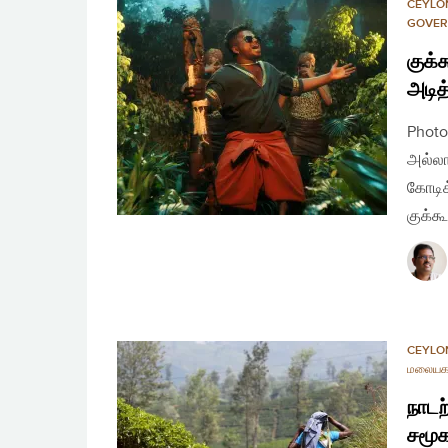
CEYLO
GOVER
குக்
அடித
Photo
அல்லா
கோடிக
குக்க
CEYLO
மலையக
நாடற
சமூக