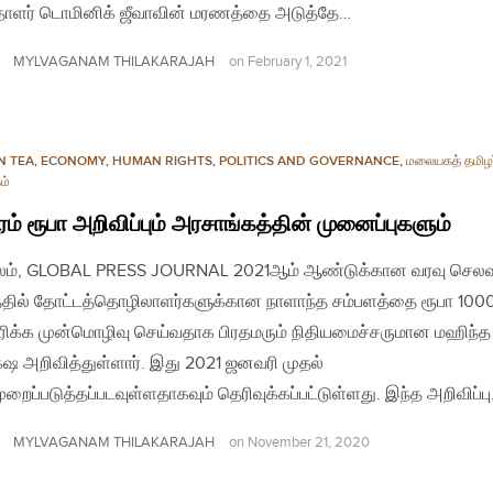
தாளர் டொமினிக் ஜீவாவின் மரணத்தை அடுத்தே…
MYLVAGANAM THILAKARAJAH
on
February 1, 2021
N TEA
,
ECONOMY
,
HUMAN RIGHTS
,
POLITICS AND GOVERNANCE
,
மலையகத் தமிழர
ம்
ம் ரூபா அறிவிப்பும் அரசாங்கத்தின் முனைப்புகளும்
லம், GLOBAL PRESS JOURNAL 2021ஆம் ஆண்டுக்கான வரவு செலவு
த்தில் தோட்டத்தொழிலாளர்களுக்கான நாளாந்த சம்பளத்தை ரூபா 10
ிக்க முன்மொழிவு செய்வதாக பிரதமரும் நிதியமைச்சருமான மஹிந்த
்‌ஷ அறிவித்துள்ளார். இது 2021 ஜனவரி முதல்
றைப்படுத்தப்படவுள்ளதாகவும் தெரிவுக்கப்பட்டுள்ளது. இந்த அறிவிப்ப
MYLVAGANAM THILAKARAJAH
on
November 21, 2020