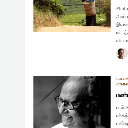
Photo
அடிப்
இலங்க
மட்டத்
விடயம
COLO
COMMU
மண்ப
படம்:
பக்கத
பகிர்