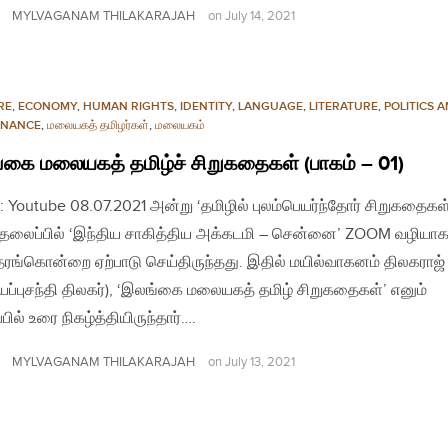
MYLVAGANAM THILAKARAJAH
on
July 14, 2021
RE
,
ECONOMY
,
HUMAN RIGHTS
,
IDENTITY
,
LANGUAGE
,
LITERATURE
,
POLITICS 
NANCE
,
மலையகத் தமிழர்கள்
,
மலையகம்
கை மலையகத் தமிழ்ச் சிறுகதைகள் (பாகம் – 01)
: Youtube 08.07.2021 அன்று ‘தமிழில் புலம்பெயர்ந்தோர் சிறுகதைகள்
 தலைப்பில் ‘இந்திய சாகித்திய அக்கடமி – சென்னை’ ZOOM வழியா
தரங்கொன்றை ஏற்பாடு செய்திருந்தது. இதில் மயில்வாகனம் திலகராஜ்
ியப்புசந்தி திலகர்), ‘இலங்கை மலையகத் தமிழ் சிறுகதைகள்’ எனும்
ில் உரை நிகழ்த்தியிருந்தார்….
MYLVAGANAM THILAKARAJAH
on
July 13, 2021