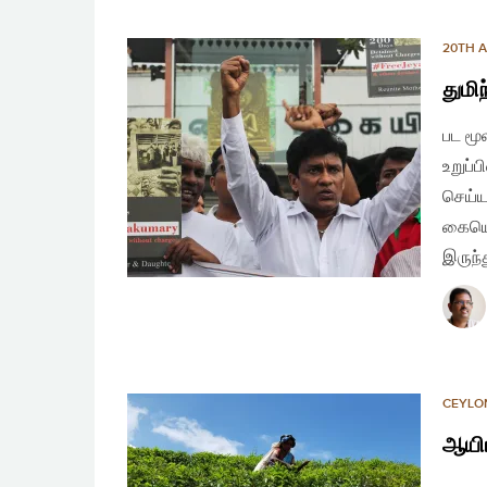
20TH 
துமி
பட மூ
உறுப்
செய்ய
கையொப
இருந்
CEYLO
ஆயிர