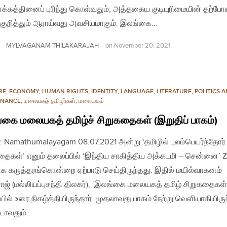
க்கத்தினைப் புரிந்து கொள்வதும், அத்தகைய குடியுரிமையின் தற்
குறித்தும் ஆராய்வது அவசியமாகும். இலங்கை…
MYLVAGANAM THILAKARAJAH
on
November 20, 2021
RE
,
ECONOMY
,
HUMAN RIGHTS
,
IDENTITY
,
LANGUAGE
,
LITERATURE
,
POLITICS 
NANCE
,
மலையகத் தமிழர்கள்
,
மலையகம்
கை மலையகத் தமிழ்ச் சிறுகதைகள் (இறுதிப் பாகம்)
: Namathumalayagam 08.07.2021 அன்று ‘தமிழில் புலம்பெயர்ந்தோர்
தைகள்’ எனும் தலைப்பில் ‘இந்திய சாகித்திய அக்கடமி – சென்னை’
க கருத்தரங்கொன்றை ஏற்பாடு செய்திருந்தது. இதில் மயில்வாகனம்
ாஜ் (மல்லியப்புசந்தி திலகர்), ‘இலங்கை மலையகத் தமிழ் சிறுகதைகள்
பில் உரை நிகழ்த்தியிருந்தார். முதலாவது பாகம் நேற்று வௌியாகியிருந
டாவதும்…