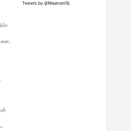
Tweets by @MaatramSL
ும்ப
முமான…
D
ுக்
்ட