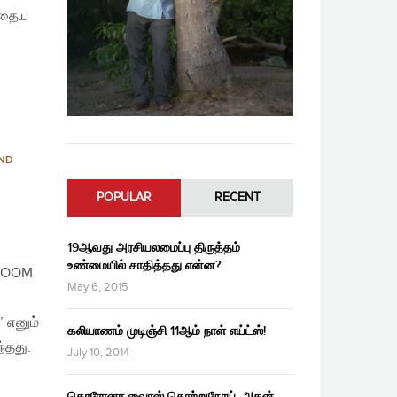
போதைய
AND
POPULAR
RECENT
19ஆவது அரசியலமைப்பு திருத்தம்
உண்மையில் சாதித்தது என்ன?
 ZOOM
May 6, 2015
’ எனும்
கலியாணம் முடிஞ்சி 11ஆம் நாள் எய்ட்ஸ்!
்தது.
July 10, 2014
கொரோனா வைரஸ் தொற்றுநோய், அதன்