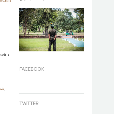
ICS AND
 …
ாமானிய…
FACEBOOK
கள்
,
TWITTER