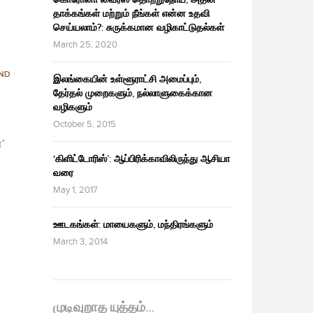
தாக்கங்கள் மற்றும் நீங்கள் என்ன உதவி
செய்யலாம்?: சுருக்கமான வழிகாட்டுதல்கள்
March 25, 2020
AND
இலங்கையின் உள்ளூராட்சி அமைப்பும்,
தேர்தல் முறைகளும், நல்லாளுகைக்கான
வழிகளும்
October 5, 2015
’
‘கிளிட்டோரிஸ்’: ஆப்பிரிக்காவிலிருந்து ஆசியா
க
வரை
May 1, 2017
ஊடகங்கள்: மாயைகளும், மந்திரங்களும்
March 3, 2014
முடிவுறாத யுத்தம்…