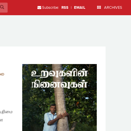
Subscribe:
RSS
|
EMAIL
ARCHIVES
AND
யுரிமை
்ள