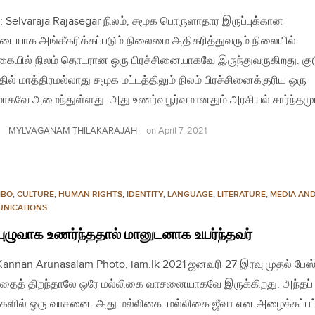
: Selvaraja Rajasegar நிலம், சமூக பொருளாதார இருப்புக்கான
படையாக அங்கீகரிக்கப்படும் நிலைமை அதிகரித்துவரும் நிலையில்
ையில் நிலம் தொடரான ஒரு பிரச்சினையாகவே இருந்துவருகிறது. குட
தில் மாத்திரமல்லாது சமூக மட்டத்திலும் நிலம் பிரச்சினைக்குரிய ஒரு
ாகவே அமைந்துள்ளது. அது உணர்வுபூர்வமானதும் அரசியல் சார்ந்த
MYLVAGANAM THILAKARAJAH
on
April 7, 2021
MBO
,
CULTURE
,
HUMAN RIGHTS
,
IDENTITY
,
LANGUAGE
,
LITERATURE
,
MEDIA AN
NICATIONS
ுழுவாக உணர்ந்ததால் மானுடனாக உயர்ந்தவர்
 Kannan Arunasalam Photo, iam.lk 2021 ஜனவரி 27 இரவு முதல் பேஸ்ப
்தைத் திறந்தாலே ஒரே மல்லிகை வாசனையாகவே இருக்கிறது. அந்தப்
வுகளில் ஒரு வாசனை. அது மல்லிகை. மல்லிகை ஜீவா என அழைக்கப்பட