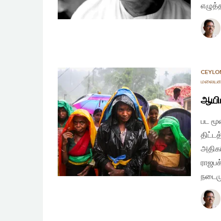
எழுத்
CEYLO
மலையக
ஆயிர
பட மூ
திட்ட
அதிகர
ராஜபக
நடைமு