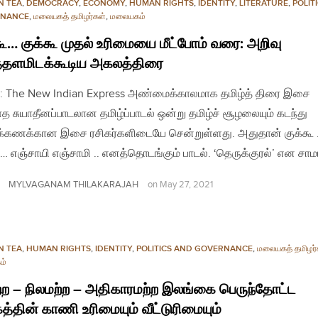
N TEA
,
DEMOCRACY
,
ECONOMY
,
HUMAN RIGHTS
,
IDENTITY
,
LITERATURE
,
POLIT
NANCE
,
மலையகத் தமிழர்கள்
,
மலையகம்
கூ… குக்கூ முதல் உரிமையை மீட்போம் வரை: அறிவு
்தளமிடக்கூடிய அகலத்திரை
: The New Indian Express அண்மைக்காலமாக தமிழ்த் திரை இசை
த சுயாதீனப்பாடலான தமிழ்ப்பாடல் ஒன்று தமிழ்ச் சூழலையும் கடந்து
்கணக்கான இசை ரசிகர்களிடையே சென்றுள்ளது. அதுதான் குக்கூ
ூ… எஞ்சாயி எஞ்சாமி .. எனத்தொடங்கும் பாடல். ‘தெருக்குரல்’ என ச
MYLVAGANAM THILAKARAJAH
on
May 27, 2021
N TEA
,
HUMAN RIGHTS
,
IDENTITY
,
POLITICS AND GOVERNANCE
,
மலையகத் தமிழர்
ம்
்ற – நிலமற்ற – அதிகாரமற்ற இலங்கை பெருந்தோட்ட
த்தின் காணி உரிமையும் வீட்டுரிமையும்