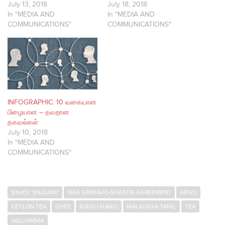
July 13, 2018
July 18, 2018
In "MEDIA AND
In "MEDIA AND
COMMUNICATIONS"
COMMUNICATIONS"
INFOGRAPHIC: 10 வகையான
பிழையான – தவறான
தகவல்கள்
July 10, 2018
In "MEDIA AND
COMMUNICATIONS"
'ENJOY ENJAAMI'
1964 SIRIMAVO-SHASTRI AGREEMENT
ARIVU
CEYLON TEA
DHEE
KUKKU KUKKU
MALAYAGA TAMIL
TEA
VALLIAMMA