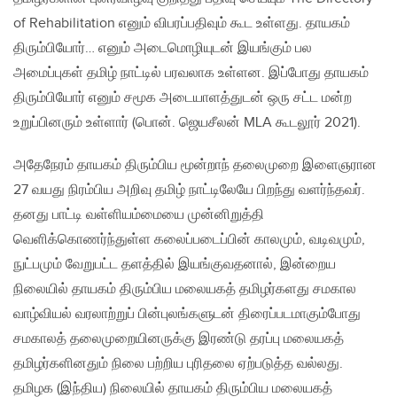
of Rehabilitation எனும் விபரப்பதிவும் கூட உள்ளது. தாயகம்
திரும்பியோர்… எனும் அடைமொழியுடன் இயங்கும் பல
அமைப்புகள் தமிழ் நாட்டில் பரவலாக உள்ளன. இப்போது தாயகம்
திரும்பியோர் எனும் சமூக அடையாளத்துடன் ஒரு சட்ட மன்ற
உறுப்பினரும் உள்ளார் (பொன். ஜெயசீலன் MLA கூடலூர் 2021).
அதேநேரம் தாயகம் திரும்பிய மூன்றாந் தலைமுறை இளைஞரான
27 வயது நிரம்பிய அறிவு தமிழ் நாட்டிலேயே பிறந்து வளர்ந்தவர்.
தனது பாட்டி வள்ளியம்மையை முன்னிறுத்தி
வெளிக்கொணர்ந்துள்ள கலைப்படைப்பின் காலமும், வடிவமும்,
நுட்பமும் வேறுபட்ட தளத்தில் இயங்குவதனால், இன்றைய
நிலையில் தாயகம் திரும்பிய மலையகத் தமிழர்களது சமகால
வாழ்வியல் வரலாற்றுப் பின்புலங்களுடன் திரைப்படமாகும்போது
சமகாலத் தலைமுறையினருக்கு இரண்டு தரப்பு மலையகத்
தமிழர்களினதும் நிலை பற்றிய புரிதலை ஏற்படுத்த வல்லது.
தமிழக (இந்திய) நிலையில் தாயகம் திரும்பிய மலையகத்