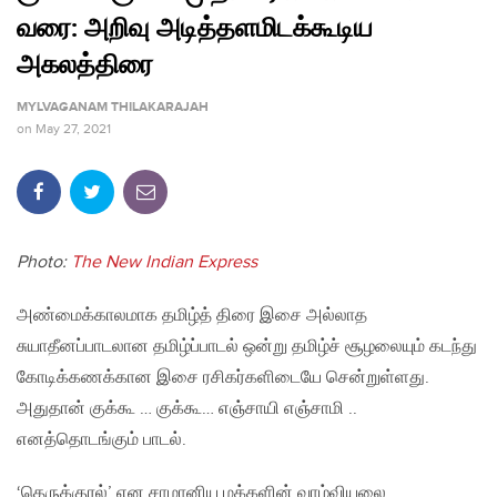
வரை: அறிவு அடித்தளமிடக்கூடிய
அகலத்திரை
MYLVAGANAM THILAKARAJAH
on
May 27, 2021
Photo:
The New Indian Express
அண்மைக்காலமாக தமிழ்த் திரை இசை அல்லாத
சுயாதீனப்பாடலான தமிழ்ப்பாடல் ஒன்று தமிழ்ச் சூழலையும் கடந்து
கோடிக்கணக்கான இசை ரசிகர்களிடையே சென்றுள்ளது.
அதுதான் குக்கூ … குக்கூ… எஞ்சாயி எஞ்சாமி ..
எனத்தொடங்கும் பாடல்.
‘தெருக்குரல்’ என சாமானிய மக்களின் வாழ்வியலை