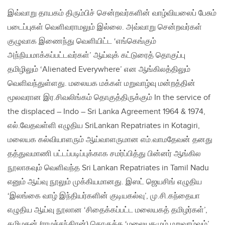
இவ்வாறு தாயகம் திரும்பிச் சென்றவர்களின் வாழ்வியலைப் பேசும்
படைப்புகள் வெளிவராமலும் இல்லை. அவ்வாறு சென்றவர்கள்
குழுவாக இணைந்து வெளியிட்ட ‘எங்கெங்கும்
அந்நியமாக்கப்பட்டவர்கள்’ ஆய்வுக் கட்டுரைத் தொகுப்பு
தமிழிலும் ‘Alienated Everywhere’ என ஆங்கிலத்திலும்
வெளிவந்துள்ளது. மலையக மக்கள் மறுவாழ்வு மன்றத்தின்
மூலவரான இர.சிவலிங்கம் தொகுத்திருக்கும் In the service of
the displaced – Indo – Sri Lanka Agreement 1964 & 1974,
எல்.வேதவள்ளி எழுதிய SriLankan Repatriates in Kotagiri,
மலையக கல்வியாளரும் ஆய்வாளருமான எம்.வாமதேவன் தனது
தத்துவமாணி பட்டப்படிப்புக்காக சமர்ப்பித்து பின்னர் ஆங்கில
நூலாகவும் வெளிவந்த Sri Lankan Repatriates in Tamil Nadu
எனும் ஆய்வு நூலும் முக்கியமானது. இஸட் ஜெயசிங் எழுதிய
‘இலங்கை வாழ் இந்தியர்களின் குடியகல்வு’, மு.சி.கந்தையா
எழுதிய ஆய்வு நூலான ‘சிதைக்கப்பட்ட மலையகத் தமிழர்கள்’,
தமிழகன் (ராமச்சந்திரன்) தொகுத்த ‘மலையகமும் மறுவாழ்வும்’