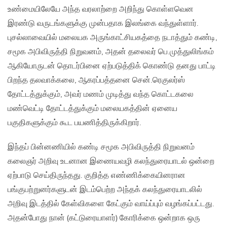
உண்மையிலேயே அந்த வரலாற்றை அறிந்து கொள்ளவென
இரண்டு வருடங்களுக்கு முன்பதாக இலங்கை வந்துள்ளார்.
புசல்லாவையில் மலையக அருங்காட்சியகத்தை நடாத்தும் கண்டி,
சமூக அபிவிருத்தி நிறுவனம், அதன் தலைவர் பெ.முத்துலிங்கம்
ஆகியோருடன் தொடர்பினை ஏற்படுத்திக் கொண்டு தனது பாட்டி
பிறந்த தலவாக்கலை, ஆகரப்பத்தனை சென்.ரெகுலர்ஸ்
தோட்டத்துக்கும், அவர் மணம் முடித்து வந்த கொட்டகலை
மண்வெட்டி தோட்டத்துக்கும் மலையகத்தின் ஏனைய
பகுதிகளுக்கும் கூட பயணித்திருக்கிறார்.
இந்தப் பின்னணியில் கண்டி சமூக அபிவிருத்தி நிறுவனம்
கலைஞர் அறிவு உடனான இணையவழி கலந்துரையாடல் ஒன்றை
ஏற்பாடு செய்திருந்தது. குறித்த எண்ணிக்கையினரான
பங்குபற்றுனர்களுடன் இடம்பெற்ற அந்தக் கலந்துரையாடலில்
அறிவு இடத்தில் கேள்விகளை கேட்கும் வாய்ப்பும் வழங்கப்பட்டது.
அதன்போது நான் (கட்டுரையாளர்) கோரிக்கை ஒன்றாக ஒரு