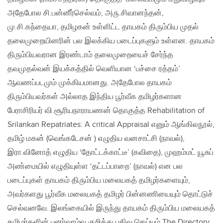
அதேபோல சி.பன்னீர்செல்வம், அரு.சிவானந்தன்,
மு.சி.கந்தையா, தமிழகன் உள்ளிட்ட தாயகம் திரும்பிய முதல்
தலைமுறையினரின் பல இலக்கிய படைப்புகளும் உள்ளன. தாயகம்
திரும்பியவரான இரண்டாம் தலைமுறையைச் சேர்ந்த
தவமுதல்வன் இயக்கத்தில் வெளியான ‘பச்சை ரத்தம்’
ஆவணப்படமும் முக்கியமானது. அதேபோல தாயகம்
திரும்பியவர்கள் அல்லாத இந்திய பூர்வீக தமிழர்களான
பேராசிரியர் வி.சூரியநாராயணன் தொகுத்த Rehabilitation of
Srilankan Repatriates: A critical Appraisal எனும் ஆங்கிலநூல்,
தமிழ் மகன் (வெங்கடேசன் ) எழுதிய வனசாட்சி (நாவல்),
இரா.வினோத் எழுதிய ‘தோட்டக்காட்டீ’ (கவிதை), முஹம்மட் யூசுப்
அண்மையில் எழுதியுள்ள ‘தட்டப்பாறை’ (நாவல்) என பல
படைப்புகள் தாயகம் திரும்பிய மலையகத் தமிழர்களையும்,
அவர்களது பூர்வீக மலையகத் தமிழர் பின்னணியையும் தொட்டுச்
செல்வனவே. இலங்கையில் இருந்து தாயகம் திரும்பிய மலையகத்
தமிழர்களின் புனர்வாழ்வு குறித்து பதிவு செய்யும் The Directory