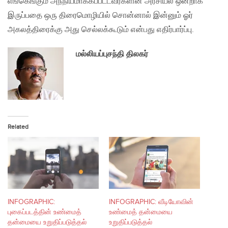
எங்கெங்கும் அந்நியமாக்கப்பட்டவர்களின் அரசியல் ஒன்றாக
இருப்பதை ஒரு திரைமொழியில் சொன்னால் இன்னும் ஓர்
அகலத்திரைக்கு அது செல்லக்கூடும் என்பது எதிர்பார்ப்பு.
மல்லியப்புசந்தி திலகர்
Related
INFOGRAPHIC:
INFOGRAPHIC: வீடியோவின்
புகைப்படத்தின் உண்மைத்
உண்மைத் தன்மையை
தன்மையை உறுதிப்படுத்தல்
உறுதிப்படுத்தல்