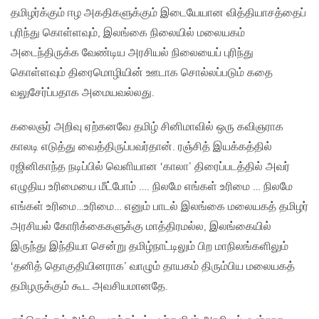
தமிழர்க்கும் ஈழ அகதிகளுக்கும் இடையேயான வித்தியாசத்தைப்
புரிந்து கொள்ளவும், இலங்கை நிலையில் மலையகம்
அடைந்திருக்க வேண்டிய அரசியல் நிலையைப் புரிந்து
கொள்ளவும் திரைமொழியின் ஊடாக சொல்லப்படும் கதை
வலுசேர்ப்பதாக அமையவல்லது.
கலைஞர் அறிவு ஏற்கனவே தமிழ் சினிமாவில் ஒரு கவிஞராக
காலடி எடுத்து வைத்திருப்பவர்தான். ரஞ்சித் இயக்கத்தில்
ரஜினிகாந்த நடிப்பில் வெளியான ‘காலா’ திரைப்படத்தில் அவர்
எழுதிய உரிமையை மீட்போம் …. நிலமே எங்கள் உரிமை … நிலமே
எங்கள் உரிமை…உரிமை… எனும் பாடல் இலங்கை மலையகத் தமிழர்
அரசியல் கோரிக்கைகளுக்கு மாத்திரமல்ல, இலங்கையில்
இருந்து இந்தியா சென்று தமிழ்நாட்டிலும் பிற மாநிலங்களிலும்
‘தனித் தொகுதியினராக’ வாழும் தாயகம் திரும்பிய மலையகத்
தமிழருக்கும் கூட அவசியமானதே.