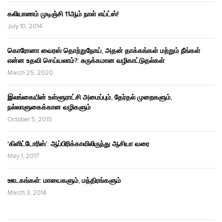
கலியாணம் முடிஞ்சி 11ஆம் நாள் எய்ட்ஸ்!
July 10, 2014
கொரோனா வைரஸ் தொற்றுநோய், அதன் தாக்கங்கள் மற்றும் நீங்கள்
என்ன உதவி செய்யலாம்?: சுருக்கமான வழிகாட்டுதல்கள்
March 25, 2020
இலங்கையின் உள்ளூராட்சி அமைப்பும், தேர்தல் முறைகளும்,
நல்லாளுகைக்கான வழிகளும்
October 5, 2015
‘கிளிட்டோரிஸ்’: ஆப்பிரிக்காவிலிருந்து ஆசியா வரை
May 1, 2017
ஊடகங்கள்: மாயைகளும், மந்திரங்களும்
March 3, 2014