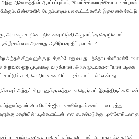
. அந்த ஆவேசத்தின் ஆரம்பப்புள்ளி, “போய்ச்சிரையுங்கோடா! என்றான்
ிக்கும். பின்னாளில் பெரும்பாலும் பல கூட்டங்களில் இதனைக் கேட்டு
த்து, அவனது சாதியை நினைவுபடுத்தி அதுசார்ந்த தொழிலைச்
வருகிறீர்கள் என அவனது ஆசிரியரே திட்டினால்…?
ன்ற அந்தச் சிறுவனுக்கு நடக்கும்போது வயது பத்தோ பன்னிரண்டோவ
சிறுவன் ஒரு முடிவுக்கு வருகிறான். அந்த முடிவுதான் “நான் படிக்க
ம் காட்டும் சாதி வெறியனுகள்கிட்ட படிக்க மாட்டன்” என்பது.
வெடுக்கவும் அந்தச் சிறுவனுக்கு எத்தனை நெஞ்சுரம் இருந்திருக்க வேண்ட
ர்ந்தவர்தான் டொமினிக் ஜீவா. உலகில் நாம் கண்ட பல படித்து
ுக்கு மத்தியில் ‘படிக்கமாட்டன்’ என சபதமெடுத்து முன்னேறியவர் த
ப்பட்டதால் கூனிக் குறுகி உட்கார்ந்துவிடாமல், அவரது தந்தையின்