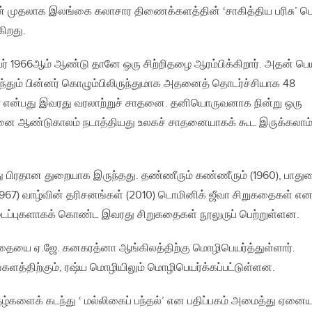
 முதலாக இலங்கை கலாசார திணைக்களத்தின் ‘சாகித்திய பரிசு’ பெ
ிறது.
இவர் 1966ஆம் ஆண்டு தானே ஒரு சிற்றிதழை ஆரம்பிக்கிறார். அதன் பெய
ுந்தும் பின்னர் கொழும்பிலிருந்துமாக அதனைத் தொடர்ச்சியாக 48
் என்பது இவரது வரலாற்றுச் சாதனை. தனியொருவனாக நின்று ஒரு
னை ஆண்டுகாலம் நடாத்தியது உலகச் சாதனையாகக் கூட இருக்கலாம்
ு பிரதான துறையாக இருந்தது. தண்ணீரும் கண்ணீரும் (1960), பாது
 (1967) வாழ்வின் தரிசனங்கள் (2010) டொமினிக் ஜீவா சிறுகதைகள் எ
படைப்புகளாகக் கொண்ட இவரது சிறுகதைகள் நூலுருப் பெற்றுள்ளன.
கதையை ஏ.ஜே. கனகரத்னா ஆங்கிலத்திற்கு மொழிபெயர்த்துள்ளார்.
களத்திற்கும், ரஷ்ய மொழியிலும் மொழிபெயர்க்கப்பட்டுள்ளன.
்களைக் கடந்து ‘ மல்லிகைப் பந்தல்’ என பதிப்பகம் அமைத்து ஏனை