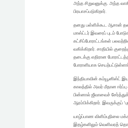
அந்த சிறுவனுக்கு. அந்த வாச
பிரயாசப்படுகிறார்.
தனது பள்ளிக்கூட ஆசான் தன்ன
மாஸ்ட்டர் இவரைப் புடம் போடு
கட்சிப்போராட்டங்கள் பலவற்றி
வகிக்கிறார். சாதியில் குறை
தடைக்கு எதிரான போராட்டத்தி
போராளியாக செயற்பட்டுள்ளார
இந்தியாவின் கம்யூனிஸ்ட் 
காலத்தில் அவர் மீதான ஈர்ப்
பின்னால் ஜீவாவைச் சேர்த்து
ஆரம்பிக்கிறார். இவருக்குப் 
யாழ்ப்பாண விளிம்புநிலை மக
இதழ்களிலும் வெளிவரத் தொட