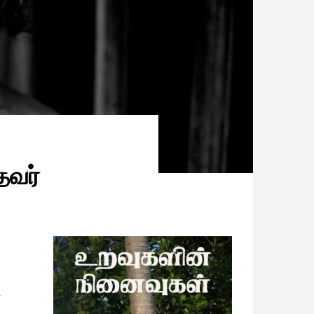
தவர்
்