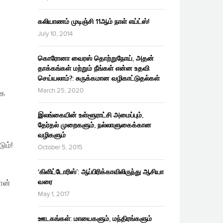
கலியாணம் முடிஞ்சி 11ஆம் நாள் எய்ட்ஸ்!
July 10, 2014
கொரோனா வைரஸ் தொற்றுநோய், அதன்
தாக்கங்கள் மற்றும் நீங்கள் என்ன உதவி
செய்யலாம்?: சுருக்கமான வழிகாட்டுதல்கள்
March 25, 2020
ாக
இலங்கையின் உள்ளூராட்சி அமைப்பும்,
தேர்தல் முறைகளும், நல்லாளுகைக்கான
வழிகளும்
ும்!
October 5, 2015
‘கிளிட்டோரிஸ்’: ஆப்பிரிக்காவிலிருந்து ஆசியா
வரை
ான்
May 1, 2017
ஊடகங்கள்: மாயைகளும், மந்திரங்களும்