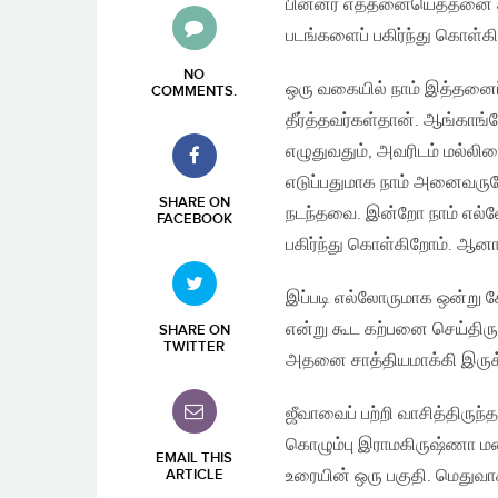
பின்னர் எத்தனையெத்தனை அன
படங்களைப் பகிர்ந்து கொள்க
NO
ஒரு வகையில் நாம் இத்தனைப
COMMENTS
.
தீர்த்தவர்கள்தான். ஆங்காங்
எழுதுவதும், அவரிடம் மல்லி
எடுப்பதுமாக நாம் அனைவரு
SHARE ON
நடந்தவை. இன்றோ நாம் எல
FACEBOOK
பகிர்ந்து கொள்கிறோம். ஆனா
இப்படி எல்லோருமாக ஒன்று சேர
என்று கூட கற்பனை செய்திரு
SHARE ON
TWITTER
அதனை சாத்தியமாக்கி இருக்
ஜீவாவைப் பற்றி வாசித்திருந
கொழும்பு இராமகிருஷ்ணா மண்
EMAIL THIS
உரையின் ஒரு பகுதி. மெதுவாக
ARTICLE