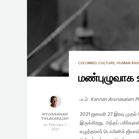
COLOMBO
,
CULTURE
,
HUMAN RIG
மண்புழுவாக 
படம்:
Kannan Arunasalam Ph
2021 ஜனவரி 27 இரவு முதல்
MYLVAGANAM
THILAKARAJAH
இருக்கிறது. அந்தப் பகிர்வ
on
February 1,
2021
எழுத்தாளர் டொமினிக் ஜீவா