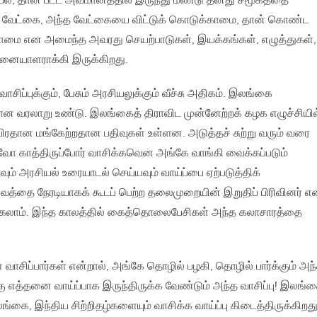
, தான் பட்ட அவமானத்தில் இருந்து மீண்டு தனது சமூகத்தை
ம் வேட்கை, அந்த வேட்கையை விட்டுக் கொடுக்காமை, தான் கொண்ட
ை என அமைந்த அவரது செயற்பாடுகள், இயக்கங்கள், எழுத்துகள்,
னையாளராக்கி இருக்கிறது.
சிப்புக்கும், பேசும் அரசியலுக்கும் வீச்சு அதிகம். இலங்கை
ன வரலாறு உண்டு. இலங்கைத் திராவிட முன்னேற்றக் கழக எழுச்சியில
ிரதான மங்கேற்றதான பதிவுகள் உள்ளன. அடுத்தச் சுற்று வரும் வரை
வோ காத்திருப்போர் வாசிக்கவென அங்கே வாங்கி வைக்கப்படும்
வும் அரசியல் உரையாடல் செய்யவும் வாய்ப்பை ஏற்படுத்திக்
த்தை நேரடியாகக் கூடப் பெற்ற தலைமுறையின் இறுதிப் பிரிவினர் எ
லாம். இந்த காலத்தில் கைத்தொலைபேசிகள் அந்த கலாசாரத்தை
ாசிப்பார்கள் என்றால், அங்கே தொழில் பழகி, தொழில் பார்க்கும் அந
எத்தனை வாய்ப்பாக இருந்திருக்க வேண்டும் அந்த வாசிப்பு! இலங்
ங்கை, இந்திய சிற்றிதழ்களையும் வாசிக்க வாய்ப்பு கிடைத்திருக்கிறத