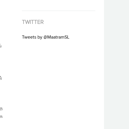
TWITTER
Tweets by @MaatramSL
்
ன்
்த
கை
ு