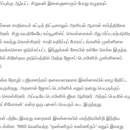
ிப்புக்கு ஆற்பட்ட சிறுவன் இளைஞனாகும் போது எழுதவும்
ை சாதியைச் சுட்டித் திட்டினாலும் அரசியல் ஆசான் கார்த்திகேசு
கிறார். சிறு வயதிலேயே கம்யூனிஸ்ட் கொள்கைகள் மீது ஈர்ப்பு ஏற்படுகி
ல் கலந்து கொள்கிறார். சாதி எதிர்ப்புப் போராட்டங்களில் முன்னிலை
ந்தவர்களென ஒடுக்கப்பட்ட இந்துக்கள் கோயில் உள்ளே செல்ல இருந்த
ல் கிறிஸ்தவ குடும்பத்தில் பிறந்த ஜோசப் டொமினிக் முன்னிலைப்
்.
இயக்க தோழர் ப.ஜீவானந்தம் தலைமறைவாக இலங்கையில் வாழ நேரிட்ட
பு வருகிறது. அதனால் ஜோசப் டொமினிக் எனும் தனது பெயருக்குப்
க் கொள்கிறார். அப்படியே டொமினிக் ஜீவா ஆகிறார். அந்தப் பெயரில் எ
‘புரட்சிமோகன்’ என்ற ஒரு புனைப் பெயரும் கூட இருந்தது.
்கள் பற்றிய இவரது கதைகள் இலங்கையில் மாத்திரமின்றி இந்திய
ங்கின. 1960 வெளிவந்த “தண்ணீரும் கண்ணீரும்” எனும் இவரது