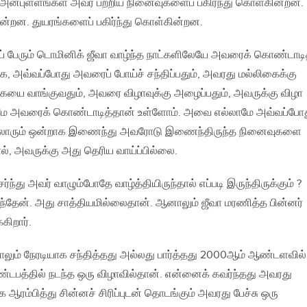
்புள்ளங்கள் அவர் பற்றிய நினைவுகளைப் பகிர்ந்து கொள்கின்றன.
ின்றன. துயரங்களைப் பகிர்ந்து கொள்கின்றன.
் பேரும் டொமினிக் ஜீவா வாழ்ந்த நாட்களிலேயே அவரைக் கொண்டாடி
கே, அவ்வப்போது அவரைப் போய்ச் சந்திப்பதும், அவரது மல்லிகைக்கு
கையை வாங்குவதும், அவரை விழாவுக்கு அழைப்பதும், அவருக்கு விழா
மே அவரைக் கொண்டாடித்தான் உள்ளோம். அவை எல்லாமே அவ்வப்போ
்லோரும் ஒன்றாக இணைந்து அவரோடு இணைந்திருந்த நினைவுகளை
ல், அவருக்கு அது தெரிய வாய்ப்பில்லை.
்ந்து அவர் வாழும்போதே வாழ்த்தியிருந்தால் எப்படி இருந்திருக்கும் ?
ந்தேன். அது சாத்தியமில்லைதான். ஆனாலும் ஜீவா மரணித்த பின்னர்
கிறார்.
்தாலும் நேரடியாக சந்தித்தது அல்லது பார்த்தது 2000ஆம் ஆண்டளவில்
டபத்தில் நடந்த ஒரு விழாவில்தான். என்னைக் கவர்ந்தது அவரது
 ஆரம்பித்து சின்னச் சிரிப்புடன் தொடங்கும் அவரது பேச்சு ஒரு