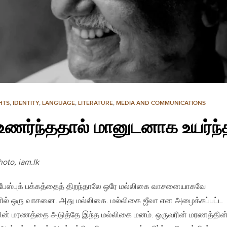
HTS
,
IDENTITY
,
LANGUAGE
,
LITERATURE
,
MEDIA AND COMMUNICATIONS
உணர்ந்ததால் மானுடனாக உயர்ந்
oto, iam.lk
 பேஸ்புக் பக்கத்தைத் திறந்தாலே ஒரே மல்லிகை வாசனையாகவே
ுகளில் ஒரு வாசனை. அது மல்லிகை. மல்லிகை ஜீவா என அழைக்கப்பட்ட
வின் மரணத்தை அடுத்தே இந்த மல்லிகை மனம். ஒருவரின் மரணத்தின