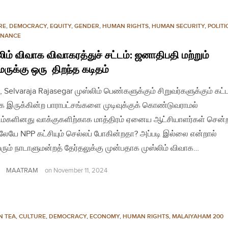
RE
,
DEMOCRACY
,
EQUITY
,
GENDER
,
HUMAN RIGHTS
,
HUMAN SECURITY
,
POLITI
NANCE
லிம் விவாக விவாகரத்துச் சட்டம்: ஜனாதிபதி மற்றும்
மருக்கு ஒரு திறந்த கடிதம்
, Selvaraja Rajasegar முஸ்லிம் பெண்களுக்கும் சிறுவர்களுக்கும் கட்
ாக இருக்கின்ற பாராபட்சங்களை முடிவுக்குக் கொண்டுவராமல்
ிம்களினது வாக்குகளிற்காக மாத்திரம் ஏனைய ஆட்சியாளர்கள் சென்
லேயே NPP கட்சியும் செல்லப் போகின்றதா? அப்படி இல்லை என்றால்
வரும் நாடாளுமன்றத் தேர்தலுக்கு முன்பதாக முஸ்லிம் விவாக…
MAATRAM
on
November 11, 2024
N TEA
,
CULTURE
,
DEMOCRACY
,
ECONOMY
,
HUMAN RIGHTS
,
MALAIYAHAM 200