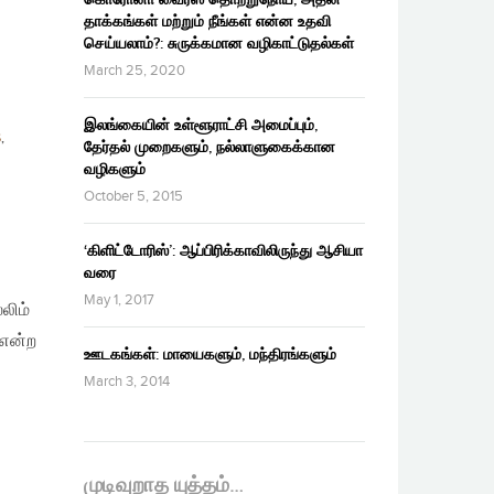
தாக்கங்கள் மற்றும் நீங்கள் என்ன உதவி
செய்யலாம்?: சுருக்கமான வழிகாட்டுதல்கள்
March 25, 2020
இலங்கையின் உள்ளூராட்சி அமைப்பும்,
S
,
தேர்தல் முறைகளும், நல்லாளுகைக்கான
வழிகளும்
October 5, 2015
‘கிளிட்டோரிஸ்’: ஆப்பிரிக்காவிலிருந்து ஆசியா
வரை
May 1, 2017
லிம்
 என்ற
ஊடகங்கள்: மாயைகளும், மந்திரங்களும்
March 3, 2014
முடிவுறாத யுத்தம்…