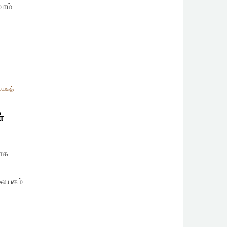
ோம்.
யகத்
்
பாக
லையகம்