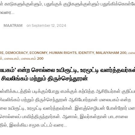
ள் காடுகளுக்குள்ளும், பதுங்குக் குழிகளுக்குள்ளும் பதுங்கிக்கொள்வ
ும்வரை…
MAATRAM
on
September 12, 2024
RE
,
DEMOCRACY
,
ECONOMY
,
HUMAN RIGHTS
,
IDENTITY
,
MALAIYAHAM 200
,
மலை
ள்
,
மலையகம்
,
மலையகம் 200
யகம்’ என்ற சொல்லை உயிரூட்டி, உரமூட்டி வளர்த்தவர்கள
 சிவலிங்கம் மற்றும் திருச்செந்தூரன்
ள்ளிக்கூடத்தில் படிக்கும்போது எமக்குக் கற்பித்த ஆசிரியர்கள் குறிப்
சிவலிங்கம் மற்றும் திருச்செந்தூரன் ஆகியோர்தான் மலையகம் என்ற
ை உயிரூட்டி, உரமூட்டி வளர்த்தவர்கள். இளஞ்செழியன் போன்றோர் ம
சொல்லைப் பாவித்திருந்தார்கள். ஆனால், இவர்கள்தான் பாடசாலை
்தில், இலக்கிய சமூக மட்டம் வரை…