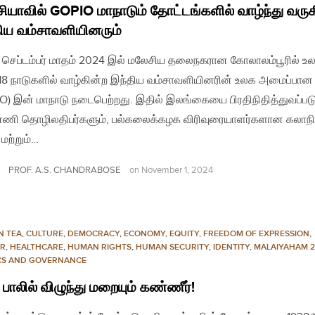
ியாவில் GOPIO மாநாடும் தோட்டங்களில் வாழ்ந்து வரு
ிய வம்சாவளியினரும்
 செப்டம்பர் மாதம் 2024 இல் மலேசிய தலைநகரான கோலாலம்பூரில் உல
18 நாடுகளில் வாழ்கின்ற இந்திய வம்சாவளியினரின் உலக அமைப்பான
O) இன் மாநாடு நடைபெற்றது. இதில் இலங்கையை பிரதிநிதித்துவப்படு
ணி தொழிலதிபர்களும், பல்கலைக்கழக விரிவுரையாளர்களான கலாநித
 மற்றும்…
PROF. A.S. CHANDRABOSE
on
November 1, 2024
N TEA
,
CULTURE
,
DEMOCRACY
,
ECONOMY
,
EQUITY
,
FREEDOM OF EXPRESSION
,
R
,
HEALTHCARE
,
HUMAN RIGHTS
,
HUMAN SECURITY
,
IDENTITY
,
MALAIYAHAM 2
ICS AND GOVERNANCE
் பாலில் விழுந்து மறையும் கண்ணீர்!