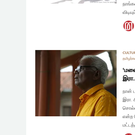
நாங்க
விடிய
CULTU
தமிழர்க
‘மலை
இரா.
நான் ப
இரா. 
சொல்ல
என்ற 
மட்டத