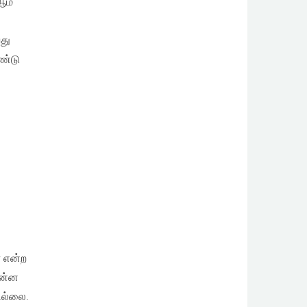
ஆம்
து
ண்டு
ா என்ற
என்ன
ில்லை.