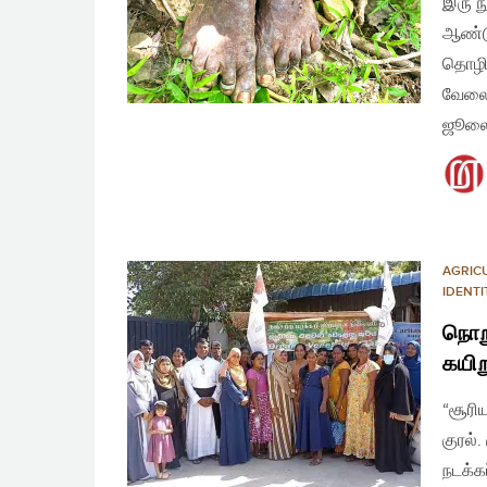
இரு ந
ஆண்டு
தொழில
வேலை 
ஜூலை
AGRIC
IDENTI
நொற
கயிற
“சூரி
குரல்
நடக்க