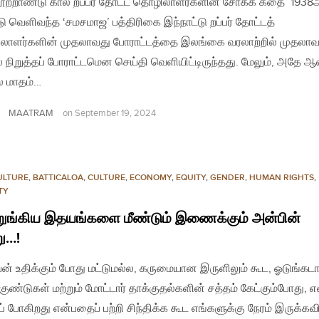
ூற்றாண்டு கால றப்பர் தோட்ட தொழிலாளர்களின் சோகக் கதை 1938
 வெளிவந்த ‘சமசமாஜ’ பத்திரிகை இந்நாட்டு றப்பர் தோட்டத்
ாளர்களின் முதலாவது போராட்டத்தை இலங்கை வரலாற்றில் முதலாவ
நிறுத்தப் போராட்டமென செய்தி வெளியிட்டிருந்தது. மேலும், அதே ஆ
 மாதம்…
MAATRAM
on
September 19, 2024
ULTURE
,
BATTICALOA
,
CULTURE
,
ECONOMY
,
EQUITY
,
GENDER
,
HUMAN RIGHTS
,
TY
ுங்கிய இதயங்களை மீண்டும் இணைக்கும் அன்பின்
ு…!
யன் உதிக்கும் போது மட்டுமல்ல, கருமையான இருளிலும் கூட, ஓடுங்கட
. குண்டுகள் மற்றும் மோட்டார் தாக்குதல்களின் சத்தம் கேட்கும்போது, 
ப் போகிறது என்பதைப் பற்றி சிந்திக்க கூட எங்களுக்கு நேரம் இருக்கவ