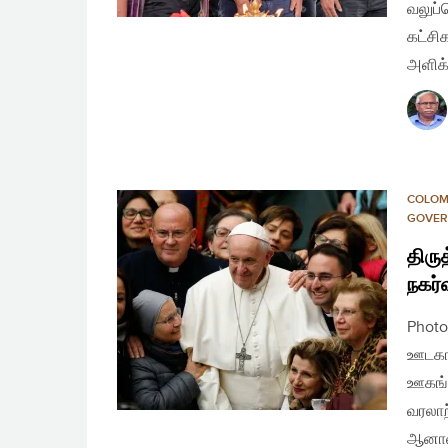
வலுப்
கட்சி
அளிக
COLO
GOVER
திரு
நகர்வ
Photo
ஊடகங்
ஊகங்க
வரலாற
ஆனால்