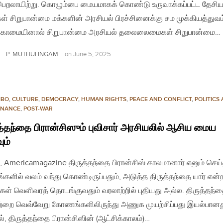
பெறலாயிற்று. கொழும்பை மையமாகக் கொண்டு உருவாக்கப்பட்ட தேசிய
கள் சிறுபான்மை மக்களின் அரசியல் பிரச்சினைக்கு சம முக்கியத்துவம
்காமையினால் சிறுபான்மை அரசியல் தலைலைமைகள் சிறுபான்மை…
P. MUTHULINGAM
on
June 5, 2025
MBO
,
CULTURE
,
DEMOCRACY
,
HUMAN RIGHTS
,
PEACE AND CONFLICT
,
POLITICS
NANCE
,
POST-WAR
த்தந்தை பிரான்சிஸும் புவிசார் அரசியலில் ஆசிய மைய
ும்
, Americamagazine திருத்தந்தை பிரான்சிஸ் காலமானார் எனும் செய்
களில் வலம் வந்து கொண்டிருப்பதும், அடுத்த திருத்தந்தை யார் என்
ள் வெளிவரத் தொடங்குவதும் வரலாற்றில் புதியது அல்ல. திருத்தந்
்றை வெவ்வேறு கோணங்களிலிருந்து அணுக முயற்சிப்பது இயல்பானத
, திருத்தந்தை பிரான்சிஸின் (ஆட்சிக்காலம்)…