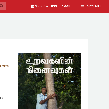
Subscribe:
RSS
|
EMAIL
ARCHIVES
LITICS
ல்