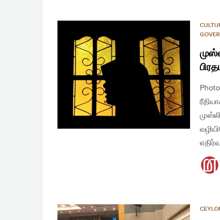
CULTU
GOVER
முஸ்
பிரத
Photo
ரீதிய
முஸ்ல
வழியி
எதிர்
CEYLO