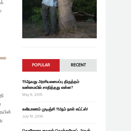
க்
்
 AND
POPULAR
RECENT
19ஆவது அரசியலமைப்பு திருத்தம்
உண்மையில் சாதித்தது என்ன?
May 6, 2015
தி
ற
கலியாணம் முடிஞ்சி 11ஆம் நாள் எய்ட்ஸ்!
தையின்
July 10, 2014
ு.
கொரோனா வைரஸ் தொற்றுநோய், அதன்