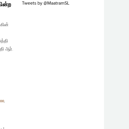
Tweets by @MaatramSL
கின்ற
கின்
த்தி
ி ஆர்.
00
,