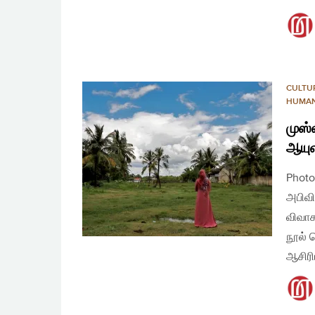
CULTU
HUMAN
முஸ்
ஆயுள
Photo
அபிவி
விவாக
நூல் 
ஆசிரி