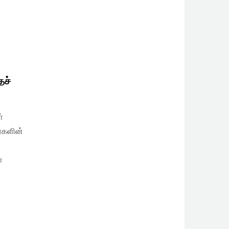
ைச்
்
ர்களின்
்