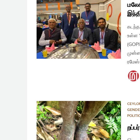
மலேச
இந்த
கடந்த
உள்ள 
(GOPI
முன்ன
ரமேஸ்
CEYLO
GENDE
POLIT
றப்பர