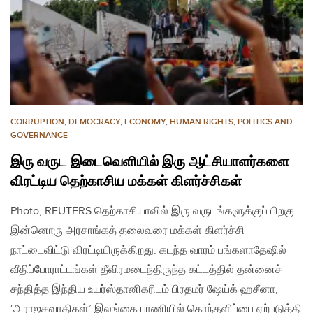
CORRUPTION
,
DEMOCRACY
,
ECONOMY
,
HUMAN RIGHTS
,
POLITICS AND
GOVERNANCE
இரு வருட இடைவெளியில் இரு ஆட்சியாளர்களை
விரட்டிய தெற்காசிய மக்கள் கிளர்ச்சிகள்
Photo, REUTERS தெற்காசியாவில் இரு வருடங்களுக்குப் பிறகு
இன்னொரு அரசாங்கத் தலைவரை மக்கள் கிளர்ச்சி
நாட்டைவிட்டு விரட்டியிருக்கிறது. கடந்த வாரம் பங்களாதேஷில்
வீதிப்போராட்டங்கள் தீவிரமடைந்திருந்த கட்டத்தில் தன்னைச்
சந்தித்த இந்திய உயர்ஸ்தானிகரிடம் பிரதமர் ஷேய்க் ஹசீனா,
‘அராஜகவாதிகள்’ இலங்கை பாணியில் கொந்தளிப்பை ஏற்படுத்தி