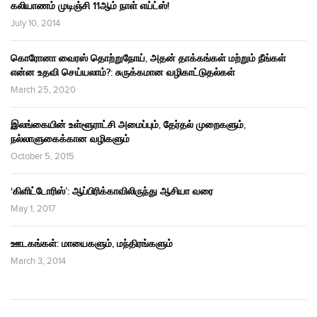
கலியாணம் முடிஞ்சி 11ஆம் நாள் எய்ட்ஸ்!
July 10, 2014
கொரோனா வைரஸ் தொற்றுநோய், அதன் தாக்கங்கள் மற்றும் நீங்கள்
என்ன உதவி செய்யலாம்?: சுருக்கமான வழிகாட்டுதல்கள்
March 25, 2020
இலங்கையின் உள்ளூராட்சி அமைப்பும், தேர்தல் முறைகளும்,
நல்லாளுகைக்கான வழிகளும்
October 5, 2015
‘கிளிட்டோரிஸ்’: ஆப்பிரிக்காவிலிருந்து ஆசியா வரை
May 1, 2017
ஊடகங்கள்: மாயைகளும், மந்திரங்களும்
March 3, 2014