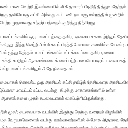
மாண்டமான வெற்றி இலங்கையில் விகிதாசாரப் பிரதிநிதித்துவ தேர்தல்
பிறகு தனியொரு கட்சி அல்லது கூட்டணி நாடாளுமன்றத்தில் மூன்றில்
ற்ற முதலாவது சந்தர்ப்பத்தைக் குறித்து நிற்கிறது.
2 மாவட்டங்களில் ஒரு மாவட்டத்தை தவிர, ஏனைய சகலவற்றிலும் தேசி
ருக்கிறது. இந்த வெற்றியில் மிகவும் பிரத்தியேகமாக கவனிக்க வேண்டிய
ின் ஐந்து தேர்தல் மாவட்டங்களில் மட்டக்களப்பை தவிர ஏனைய
ள் சக்தி கூடுதல் ஆசனங்களைக் கைப்பற்றியமையேயாகும். மலையகத்
கின்ற மாவட்டங்களிலும் அதே நிலைதான்.
்மையாகக் கொண்ட ஒரு அரசியல் கட்சி தமிழ்த் தேசியவாத அரசியலி
்ப்பாண மாவட்டம் உட்பட வடக்கு, கிழக்கு மாகாணங்களில் உள்ள
ன ஆசனங்களை முதற் தடவையாகக் கைப்பற்றியிருக்கிறது.
ில் முதற் தடவையாக வடக்கில் இருந்து தெற்கு வரையும் கிழக்கில்
இன, மத வேறுபாடுகளைக் கடந்து வாக்காளர்களின் அமோக ஆதரவை தே