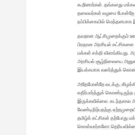
கூறினார்கள். தங்களது மக்க
தலைவர்கள் வழமை போன்றே தமிழ
நம்பிக்கையில் மெத்தனமாக இர
தவறான ஆட்சிமுறைக்கும் ஊழ
பிரதான அரசியல் கட்சிகளை த
மக்கள் சக்தி விளங்கியது. அ
அரசியல் சூழ்நிலையை அனுகூ
இயக்கமாக வளர்த்துக் கொண
அதேபோன்றே வடக்கு, கிழக்கில
எதிர்பார்த்துக் கொண்டிருந்த
இருக்கவில்லை. கடந்தகால அ
வேண்டிநிற்பதற்கு ஏற்றமுற
தமிழ்க் கட்சிகள் தற்போது மக
கொள்வார்களோ தெரியவில்