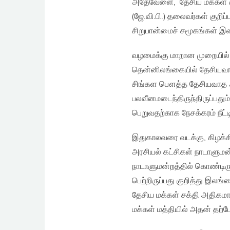
அதேவேளை, தேசிய மக்கள் ச
(ஜே.வி.பி.) தலைவர்கள் குறி
சிறுபான்மைச் சமூகங்கள் இன
வழமைக்கு மாறான முறையில், 
தென்னிலங்கையில் தேசியவாத
சிங்கள பௌத்த தேசியவாத 
பலவீனமடைந்திருந்திருப்பது
பெறுவதற்காக நேசக்கரம் நீட்
இதுகாலவரை வடக்கு, கிழக்கில
அரசியல் கட்சிகள் நாடாளுமன
நாடாளுமன்றத்தில் கொண்டி
பெற்றிருப்பது குறித்து இலங்
தேசிய மக்கள் சக்தி அதிகம
மக்கள் மத்தியில் அதன் த