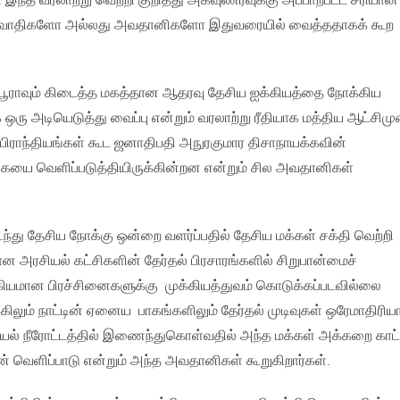
ு. இந்த வரலாற்று வெற்றி குறித்து அகவுணர்வுக்கு அப்பாற்பட்ட சரியான
்வாதிகளோ அல்லது அவதானிகளோ இதுவரையில் வைத்ததாகக் கூற
டுபூராவும் கிடைத்த மகத்தான ஆதரவு தேசிய ஐக்கியத்தை நோக்கிய
்க ஒரு அடியெடுத்து வைப்பு என்றும் வரலாற்று ரீதியாக மத்திய ஆட்சிம
த பிராந்தியங்கள் கூட ஜனாதிபதி அநுரகுமார திசாநாயக்கவின்
கையை வெளிப்படுத்தியிருக்கின்றன என்றும் சில அவதானிகள்
்து தேசிய நோக்கு ஒன்றை வளர்ப்பதில் தேசிய மக்கள் சக்தி வெற்றி
தான அரசியல் கட்சிகளின் தேர்தல் பிரசாரங்களில் சிறுபான்மைச்
கியமான பிரச்சினைகளுக்கு முக்கியத்துவம் கொடுக்கப்படவில்லை
்கிலும் நாட்டின் ஏனைய பாகங்களிலும் தேர்தல் முடிவுகள் ஒரேமாதிரிய
ியல் நீரோட்டத்தில் இணைந்துகொள்வதில் அந்த மக்கள் அக்கறை காட்
ன் வெளிப்பாடு என்றும் அந்த அவதானிகள் கூறுகிறார்கள்.