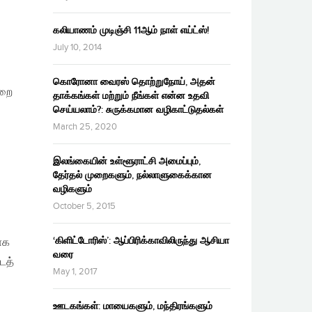
கலியாணம் முடிஞ்சி 11ஆம் நாள் எய்ட்ஸ்!
July 10, 2014
கொரோனா வைரஸ் தொற்றுநோய், அதன்
ுறை
தாக்கங்கள் மற்றும் நீங்கள் என்ன உதவி
செய்யலாம்?: சுருக்கமான வழிகாட்டுதல்கள்
March 25, 2020
இலங்கையின் உள்ளூராட்சி அமைப்பும்,
தேர்தல் முறைகளும், நல்லாளுகைக்கான
வழிகளும்
October 5, 2015
‘கிளிட்டோரிஸ்’: ஆப்பிரிக்காவிலிருந்து ஆசியா
ாக
வரை
டத்
May 1, 2017
ஊடகங்கள்: மாயைகளும், மந்திரங்களும்