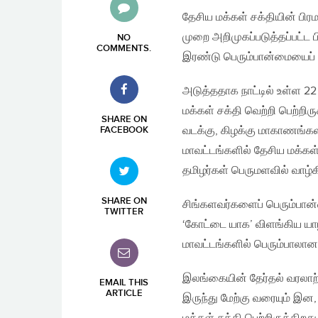
தேசிய மக்கள் சக்தியின் பிர
முறை அறிமுகப்படுத்தப்பட்ட 
NO
COMMENTS
.
இரண்டு பெரும்பான்மையைப் பெ
அடுத்ததாக நாட்டில் உள்ள 2
மக்கள் சக்தி வெற்றி பெற்றி
SHARE ON
வடக்கு, கிழக்கு மாகாணங்கள
FACEBOOK
மாவட்டங்களில் தேசிய மக்க
தமிழர்கள் பெருமளவில் வாழ்
SHARE ON
சிங்களவர்களைப் பெரும்பான
TWITTER
‘கோட்டை யாக’ விளங்கிய யாழ
மாவட்டங்களில் பெரும்பாலா
இலங்கையின் தேர்தல் வரலாற்ற
EMAIL THIS
ARTICLE
இருந்து மேற்கு வரையும் 