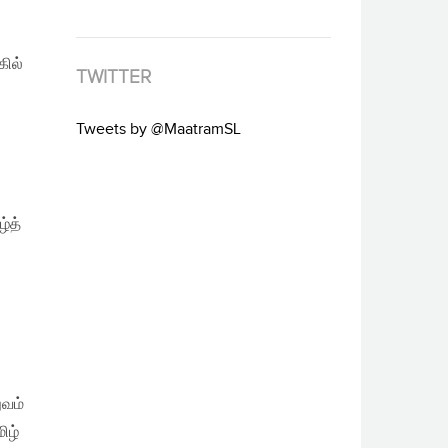
கில்
TWITTER
Tweets by @MaatramSL
்த்
ுவம்
ிழ்