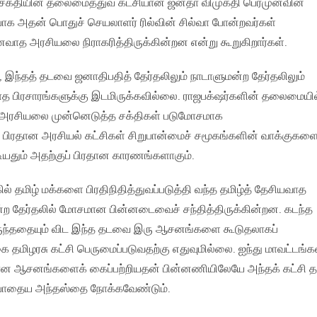
க்தியின் தலைமைத்துவ கட்சியான ஜனதா விமுக்தி பெரமுனவின்
ப்பாக அதன் பொதுச் செயலாளர் ரில்வின் சில்வா போன்றவர்கள்
வாத அரசியலை நிராகரித்திருக்கின்றன என்று கூறுகிறார்கள்.
இந்தத் தடவை ஜனாதிபதித் தேர்தலிலும் நாடாளுமன்ற தேர்தலிலும்
 பிரசாரங்களுக்கு இடமிருக்கவில்லை. ராஜபக்‌ஷர்களின் தலைமையில
அரசியலை முன்னெடுத்த சக்திகள் படுமோசமாக
ம் பிரதான அரசியல் கட்சிகள் சிறுபான்மைச் சமூகங்களின் வாக்குகளை
டியதும் அதற்குப் பிரதான காரணங்களாகும்.
் தமிழ் மக்களை பிரதிநிதித்துவப்படுத்தி வந்த தமிழ்த் தேசியவாத
்ற தேர்தலில் மோசமான பின்னடைவைச் சந்தித்திருக்கின்றன. கடந்த
ருந்ததையும் விட இந்த தடவை இரு ஆசனங்களை கூடுதலாகப்
கை தமிழரசு கட்சி பெருமைப்படுவதற்கு எதுவுமில்லை. ஐந்து மாவட்டங்க
ான ஆசனங்களைக் கைப்பற்றியதன் பின்னணியிலேயே அந்தக் கட்சி தம
ற்போதைய அந்தஸ்தை நோக்கவேண்டும்.