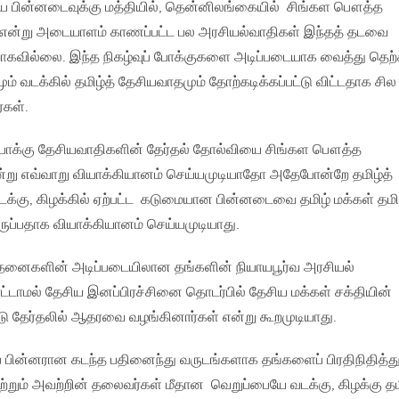
ைய பின்னடைவுக்கு மத்தியில், தென்னிலங்கையில் சிங்கள பௌத்த
 என்று அடையாளம் காணப்பட்ட பல அரசியல்வாதிகள் இந்தத் தடவை
வாகவில்லை. இந்த நிகழ்வுப் போக்குகளை அடிப்படையாக வைத்து தெற்
 வடக்கில் தமிழ்த் தேசியவாதமும் தோற்கடிக்கப்பட்டு விட்டதாக சில
்கள்.
ும்போக்கு தேசியவாதிகளின் தேர்தல் தோல்வியை சிங்கள பௌத்த
்று எவ்வாறு வியாக்கியானம் செய்யமுடியாதோ அதேபோன்றே தமிழ்த்
டக்கு, கிழக்கில் ஏற்பட்ட கடுமையான பின்னடைவை தமிழ் மக்கள் தமிழ
ருப்பதாக வியாக்கியானம் செய்யமுடியாது.
ந்தனைகளின் அடிப்படையிலான தங்களின் நியாயபூர்வ அரசியல்
டாமல் தேசிய இனப்பிரச்சினை தொடர்பில் தேசிய மக்கள் சக்தியின்
ு தேர்தலில் ஆதரவை வழங்கினார்கள் என்று கூறமுடியாது.
்குப் பின்னரான கடந்த பதினைந்து வருடங்களாக தங்களைப் பிரதிநிதித்த
மற்றும் அவற்றின் தலைவர்கள் மீதான வெறுப்பையே வடக்கு, கிழக்கு தம