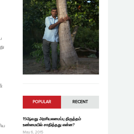
ய
து
ன்
POPULAR
RECENT
19ஆவது அரசியலமைப்பு திருத்தம்
உண்மையில் சாதித்தது என்ன?
சிய
May 6, 2015