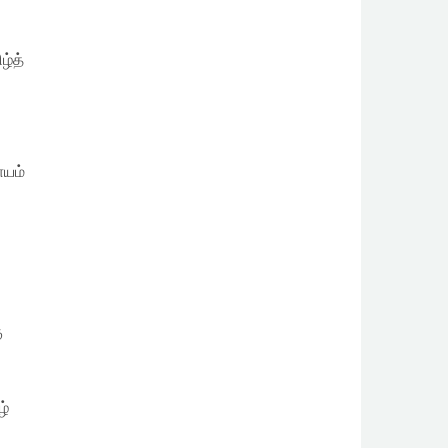
ழ்த்
ாயம்
ு
ழ்