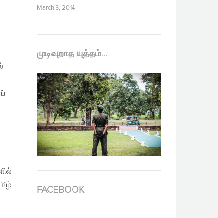
March 3, 2014
முடிவுறாத யுத்தம்…
்
ப்
ளில்
ிழ்
FACEBOOK