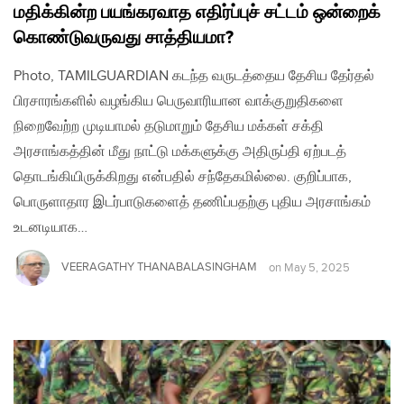
மதிக்கின்ற பயங்கரவாத எதிர்ப்புச் சட்டம் ஒன்றைக்
கொண்டுவருவது சாத்தியமா?
Photo, TAMILGUARDIAN கடந்த வருடத்தைய தேசிய தேர்தல்
பிரசாரங்களில் வழங்கிய பெருவாரியான வாக்குறுதிகளை
நிறைவேற்ற முடியாமல் தடுமாறும் தேசிய மக்கள் சக்தி
அரசாங்கத்தின் மீது நாட்டு மக்களுக்கு அதிருப்தி ஏற்படத்
தொடங்கியிருக்கிறது என்பதில் சந்தேகமில்லை. குறிப்பாக,
பொருளாதார இடர்பாடுகளைத் தணிப்பதற்கு புதிய அரசாங்கம்
உடனடியாக…
VEERAGATHY THANABALASINGHAM
on
May 5, 2025