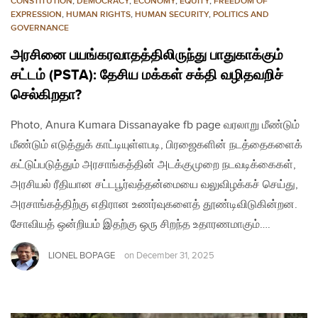
CONSTITUTION
,
DEMOCRACY
,
ECONOMY
,
EQUITY
,
FREEDOM OF
EXPRESSION
,
HUMAN RIGHTS
,
HUMAN SECURITY
,
POLITICS AND
GOVERNANCE
அரசினை பயங்கரவாதத்திலிருந்து பாதுகாக்கும்
சட்டம் (PSTA): தேசிய மக்கள் சக்தி வழிதவறிச்
செல்கிறதா?
Photo, Anura Kumara Dissanayake fb page வரலாறு மீண்டும்
மீண்டும் எடுத்துக் காட்டியுள்ளபடி, பிரஜைகளின் நடத்தைகளைக்
கட்டுப்படுத்தும் அரசாங்கத்தின் அடக்குமுறை நடவடிக்கைகள்,
அரசியல் ரீதியான சட்டபூர்வத்தன்மையை வலுவிழக்கச் செய்து,
அரசாங்கத்திற்கு எதிரான உணர்வுகளைத் தூண்டிவிடுகின்றன.
சோவியத் ஒன்றியம் இதற்கு ஒரு சிறந்த உதாரணமாகும்….
LIONEL BOPAGE
on
December 31, 2025