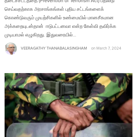
தடைச்சட்டத்தை (Prevention of Terrorism Act) பதிலீடு
செய்வதற்காக அரசாங்கங்கள் புதிய சட்டங்களைக்
கொண்டுவரும் முயற்சிகளில் உண்மையில் மானசீகமான
அக்கறையுடன்தான் ஈடுபட்டனவா என்ற கேள்வி தவிர்க்க
முடியாமல் எழுகிறது. இதுவரையில்…
VEERAGATHY THANABALASINGHAM
on
March 7, 2024