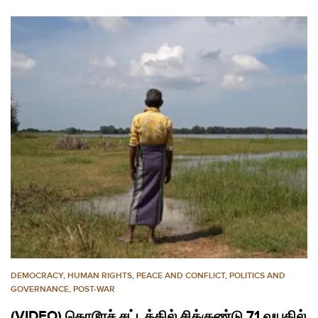
DEMOCRACY
,
HUMAN RIGHTS
,
PEACE AND CONFLICT
,
POLITICS AND
GOVERNANCE
,
POST-WAR
(VIDEO) கொடூரச் சட்டத்தில் சிக்குண்டு 71 வயதில்