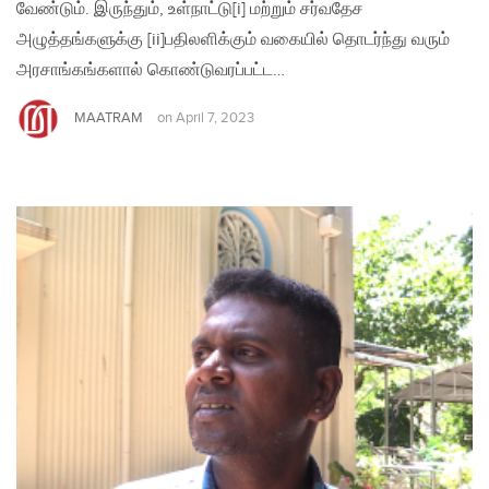
வேண்டும். இருந்தும், உள்நாட்டு[i] மற்றும் சர்வதேச
அழுத்தங்களுக்கு [ii]பதிலளிக்கும் வகையில் தொடர்ந்து வரும்
அரசாங்கங்களால் கொண்டுவரப்பட்ட…
MAATRAM
on
April 7, 2023