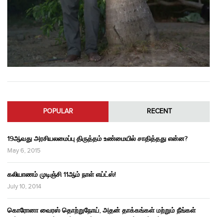
POPULAR
RECENT
19ஆவது அரசியலமைப்பு திருத்தம் உண்மையில் சாதித்தது என்ன?
May 6, 2015
கலியாணம் முடிஞ்சி 11ஆம் நாள் எய்ட்ஸ்!
July 10, 2014
கொரோனா வைரஸ் தொற்றுநோய், அதன் தாக்கங்கள் மற்றும் நீங்கள்