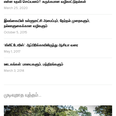
என்ன உதவி செய்யலாம்?: சுருக்கமான வழிகாட்டுதல்கள்
March 25, 2020
இலங்கையின் உள்ளூராட்சி அமைப்பும், தேர்தல் முறைகளும்,
நல்லாளுகைக்கான வழிகளும்
October 5, 2015
‘கிளிட்டோரிஸ்’: ஆப்பிரிக்காவிலிருந்து ஆசியா வரை
May 1, 2017
ஊடகங்கள்: மாயைகளும், மந்திரங்களும்
March 3, 2014
முடிவுறாத யுத்தம்…