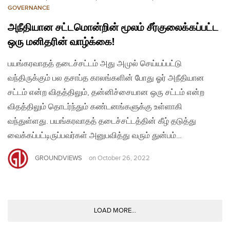
GOVERNANCE
அநீதியான சட்டமொன்றின் மூலம் சீர்குலைக்கப்பட்ட
ஒரு மனிதரின் வாழ்க்கை!
பயங்கரவாதத் தடைச்சட்டம் அது அமுல் செய்யப்பட்டு
வந்திருக்கும் பல தசாப்த காலங்களின் போது ஓர் அநீதியான
சட்டம் என்ற விதத்திலும், தன்னிச்சையான ஒரு சட்டம் என்ற
விதத்திலும் தொடர்ந்தும் கண்டனங்களுக்கு உள்ளாகி
வந்துள்ளது. பயங்கரவாதத் தடைச்சட்டத்தின் கீழ் தடுத்து
வைக்கப்பட்டிருப்பவர்கள் அனுபவித்து வரும் துன்பம்…
GROUNDVIEWS
on
October 26, 2022
LOAD MORE...