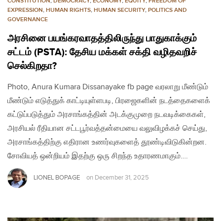
CONSTITUTION
,
DEMOCRACY
,
ECONOMY
,
EQUITY
,
FREEDOM OF
EXPRESSION
,
HUMAN RIGHTS
,
HUMAN SECURITY
,
POLITICS AND
GOVERNANCE
அரசினை பயங்கரவாதத்திலிருந்து பாதுகாக்கும்
சட்டம் (PSTA): தேசிய மக்கள் சக்தி வழிதவறிச்
செல்கிறதா?
Photo, Anura Kumara Dissanayake fb page வரலாறு மீண்டும்
மீண்டும் எடுத்துக் காட்டியுள்ளபடி, பிரஜைகளின் நடத்தைகளைக்
கட்டுப்படுத்தும் அரசாங்கத்தின் அடக்குமுறை நடவடிக்கைகள்,
அரசியல் ரீதியான சட்டபூர்வத்தன்மையை வலுவிழக்கச் செய்து,
அரசாங்கத்திற்கு எதிரான உணர்வுகளைத் தூண்டிவிடுகின்றன.
சோவியத் ஒன்றியம் இதற்கு ஒரு சிறந்த உதாரணமாகும்….
LIONEL BOPAGE
on
December 31, 2025