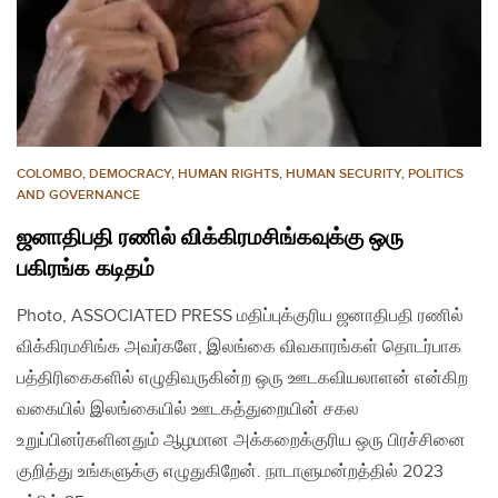
COLOMBO
,
DEMOCRACY
,
HUMAN RIGHTS
,
HUMAN SECURITY
,
POLITICS
AND GOVERNANCE
ஜனாதிபதி ரணில் விக்கிரமசிங்கவுக்கு ஒரு
பகிரங்க கடிதம்
Photo, ASSOCIATED PRESS மதிப்புக்குரிய ஜனாதிபதி ரணில்
விக்கிரமசிங்க அவர்களே, இலங்கை விவகாரங்கள் தொடர்பாக
பத்திரிகைகளில் எழுதிவருகின்ற ஒரு ஊடகவியலாளன் என்கிற
வகையில் இலங்கையில் ஊடகத்துறையின் சகல
உறுப்பினர்களினதும் ஆழமான அக்கறைக்குரிய ஒரு பிரச்சினை
குறித்து உங்களுக்கு எழுதுகிறேன். நாடாளுமன்றத்தில் 2023