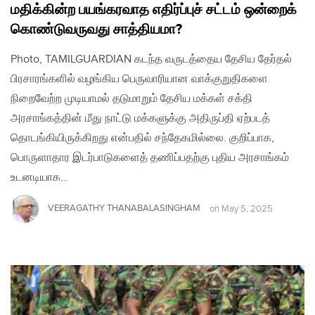
மதிக்கின்ற பயங்கரவாத எதிர்ப்புச் சட்டம் ஒன்றைக்
கொண்டுவருவது சாத்தியமா?
Photo, TAMILGUARDIAN கடந்த வருடத்தைய தேசிய தேர்தல்
பிரசாரங்களில் வழங்கிய பெருவாரியான வாக்குறுதிகளை
நிறைவேற்ற முடியாமல் தடுமாறும் தேசிய மக்கள் சக்தி
அரசாங்கத்தின் மீது நாட்டு மக்களுக்கு அதிருப்தி ஏற்படத்
தொடங்கியிருக்கிறது என்பதில் சந்தேகமில்லை. குறிப்பாக,
பொருளாதார இடர்பாடுகளைத் தணிப்பதற்கு புதிய அரசாங்கம்
உடனடியாக…
VEERAGATHY THANABALASINGHAM
on
May 5, 2025