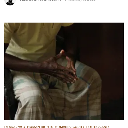
DEMOCRACY
,
HUMAN RIGHTS
,
HUMAN SECURITY
,
POLITICS AND