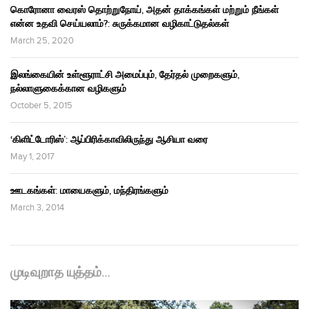
கொரோனா வைரஸ் தொற்றுநோய், அதன் தாக்கங்கள் மற்றும் நீங்கள்
என்ன உதவி செய்யலாம்?: சுருக்கமான வழிகாட்டுதல்கள்
March 25, 2020
இலங்கையின் உள்ளூராட்சி அமைப்பும், தேர்தல் முறைகளும்,
நல்லாளுகைக்கான வழிகளும்
October 5, 2015
‘கிளிட்டோரிஸ்’: ஆப்பிரிக்காவிலிருந்து ஆசியா வரை
May 1, 2017
ஊடகங்கள்: மாயைகளும், மந்திரங்களும்
March 3, 2014
முடிவுறாத யுத்தம்…