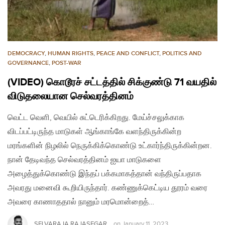
DEMOCRACY
,
HUMAN RIGHTS
,
PEACE AND CONFLICT
,
POLITICS AND
GOVERNANCE
,
POST-WAR
(VIDEO) கொடூரச் சட்டத்தில் சிக்குண்டு 71 வயதில்
விடுதலையான செல்வரத்தினம்
வெட்ட வெளி, வெயில் சுட்டெரிக்கிறது. மேய்ச்சலுக்காக
விடப்பட்டிருந்த மாடுகள் ஆங்காங்கே வளந்திருக்கின்ற
மரங்களின் நிழலில் நெருக்கிக்கொண்டு உட்கார்ந்திருக்கின்றன.
நான் தேடிவந்த செல்வரத்தினம் ஐயா மாடுகளை
அழைத்துக்கொண்டு இந்தப் பக்கமாகத்தான் வந்திருப்பதாக
அவரது மனைவி கூறியிருந்தார். கண்ணுக்கெட்டிய தூரம் வரை
அவரை காணாததால் நானும் மரமொன்றைத்…
SELVARAJA RAJASEGAR
on
January 11, 2023