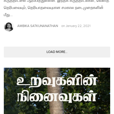
கருத்தாடலை ஆரம்பித்துள்ளன. இந்தக் கருத்தாடல்கள், வெளித்
தெரிபவையும், தெரியாதவையுமான சமகால நடைமுறைகளின்
மீது…
AMBIKA SATKUNANATHAN
on
January 22, 2021
LOAD MORE...