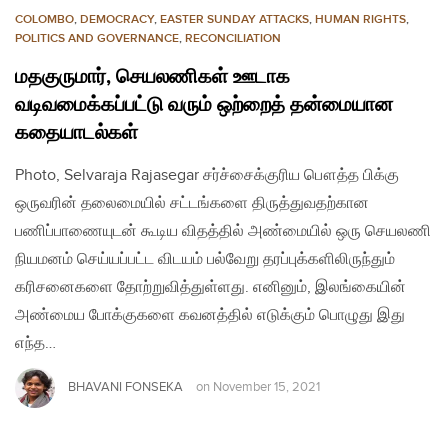
COLOMBO
,
DEMOCRACY
,
EASTER SUNDAY ATTACKS
,
HUMAN RIGHTS
,
POLITICS AND GOVERNANCE
,
RECONCILIATION
மதகுருமார், செயலணிகள் ஊடாக
வடிவமைக்கப்பட்டு வரும் ஒற்றைத் தன்மையான
கதையாடல்கள்
Photo, Selvaraja Rajasegar சர்ச்சைக்குரிய பௌத்த பிக்கு
ஒருவரின் தலைமையில் சட்டங்களை திருத்துவதற்கான
பணிப்பாணையுடன் கூடிய விதத்தில் அண்மையில் ஒரு செயலணி
நியமனம் செய்யப்பட்ட விடயம் பல்வேறு தரப்புக்களிலிருந்தும்
கரிசனைகளை தோற்றுவித்துள்ளது. எனினும், இலங்கையின்
அண்மைய போக்குகளை கவனத்தில் எடுக்கும் பொழுது இது
எந்த…
BHAVANI FONSEKA
on
November 15, 2021