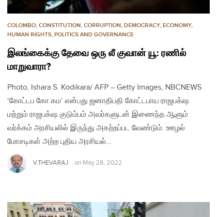
COLOMBO
,
CONSTITUTION
,
CORRUPTION
,
DEMOCRACY
,
ECONOMY
,
HUMAN RIGHTS
,
POLITICS AND GOVERNANCE
இலங்கைக்கு தேவை ஒரு லீ குவான் யூ: ரணில்
மாறுவாரா?
Photo, Ishara S. Kodikara/ AFP – Getty Images, NBCNEWS
‘கோட்டப கோ கம’ என்பது ஜனாதிபதி கோட்டபாய ராஜபக்‌ஷ
மற்றும் ராஜபக்‌ஷ குடும்பம் அவர்களுடன் இணைந்த ஆளும்
வர்க்கம் அரசியலில் இருந்து அகற்றப்பட வேண்டும். ஊழல்
மோசடிகள் அற்ற புதிய அரசியல்…
V.THEVARAJ
on
May 28, 2022