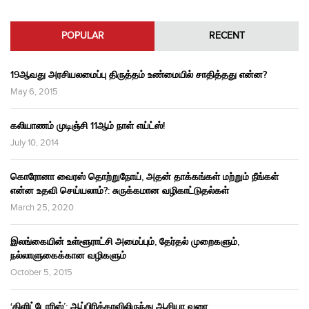
POPULAR
RECENT
19ஆவது அரசியலமைப்பு திருத்தம் உண்மையில் சாதித்தது என்ன?
May 6, 2015
கலியாணம் முடிஞ்சி 11ஆம் நாள் எய்ட்ஸ்!
July 10, 2014
கொரோனா வைரஸ் தொற்றுநோய், அதன் தாக்கங்கள் மற்றும் நீங்கள்
என்ன உதவி செய்யலாம்?: சுருக்கமான வழிகாட்டுதல்கள்
March 25, 2020
இலங்கையின் உள்ளூராட்சி அமைப்பும், தேர்தல் முறைகளும்,
நல்லாளுகைக்கான வழிகளும்
October 5, 2015
‘கிளிட்டோரிஸ்’: ஆப்பிரிக்காவிலிருந்து ஆசியா வரை