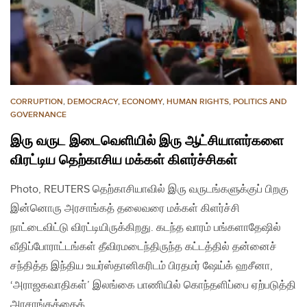
CORRUPTION
,
DEMOCRACY
,
ECONOMY
,
HUMAN RIGHTS
,
POLITICS AND
GOVERNANCE
இரு வருட இடைவெளியில் இரு ஆட்சியாளர்களை
விரட்டிய தெற்காசிய மக்கள் கிளர்ச்சிகள்
Photo, REUTERS தெற்காசியாவில் இரு வருடங்களுக்குப் பிறகு
இன்னொரு அரசாங்கத் தலைவரை மக்கள் கிளர்ச்சி
நாட்டைவிட்டு விரட்டியிருக்கிறது. கடந்த வாரம் பங்களாதேஷில்
வீதிப்போராட்டங்கள் தீவிரமடைந்திருந்த கட்டத்தில் தன்னைச்
சந்தித்த இந்திய உயர்ஸ்தானிகரிடம் பிரதமர் ஷேய்க் ஹசீனா,
‘அராஜகவாதிகள்’ இலங்கை பாணியில் கொந்தளிப்பை ஏற்படுத்தி
அரசாங்கத்தைக்…