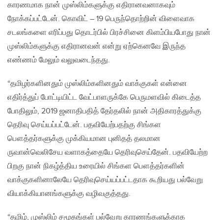
காரணமாக நான் முஸ்லிம்களுக்கு எதிரானவனாகவும்
நோக்கப்பட்டேன். கொவிட் – 19 பெருந்தொற்றின் விளைவாக
சடலங்களை எரிப்பது தொடர்பில் பிரச்சினை கிளம்பியபோது நான்
முஸ்லிம்களுக்கு எதிரானவன் என்று ஏற்கெனவே இருந்த
எண்ணம் மேலும் வலுவடைந்தது.
“தமிழர்களினதும் முஸ்லிம்களினதும் வாக்குகள் என்னை
எதிர்த்துப் போட்டியிட்ட வேட்பாளருக்கே பெருமளவில் கிடைத்த
போதிலும், 2019 ஜனாதிபதித் தேர்தலில் நான் அதிகாரத்துக்கு
தெரிவு செய்யப்பட்டேன். பதவியேற்பதற்கு சிங்கள
பௌத்தர்களுக்கு முக்கியமான புனிதத் தலமான
ருவான்வெலிசேய வளாகத்தையே தெரிவுசெய்தேன். பதவியேற்ற
பிறகு நான் நிகழ்த்திய உரையில் சிங்கள பௌத்தர்களின்
வாக்குகளினாலேயே தெரிவுசெய்யப்பட்டதாக கூறியது பல்வேறு
வியாக்கியானங்களுக்கு வழிவகுத்தது.
“தமிழ், முஸ்லிம் சமூகங்கள் பல்வேறு காரணங்களுக்காக