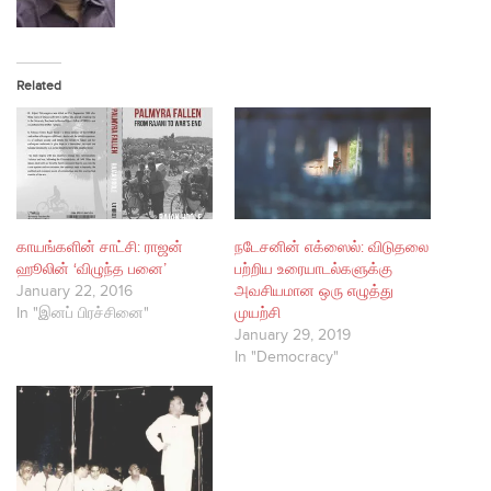
Related
காயங்களின் சாட்சி: ராஜன்
நடேசனின் எக்ஸைல்: விடுதலை
ஹூலின் ‘விழுந்த பனை’
பற்றிய உரையாடல்களுக்கு
January 22, 2016
அவசியமான ஒரு எழுத்து
In "இனப் பிரச்சினை"
முயற்சி
January 29, 2019
In "Democracy"