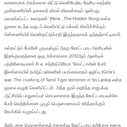
காரணமாக அவர்களை விட்டு வெளியேறிய தேசிய சுதந்திர
முன்னணியின் தலைவர் விமல் வீரவன்சவும் ‘ஒன்பது;
மறைக்கப்பட்ட கதைகள்’ (Nine ; The Hidden Story) என்ற
நூலை கடந்த வருடம் வெளியிட்டு மக்கள் கிளர்ச்சிக்குப்
பின்னணியில் வெளிநாட்டுச்சதி இருந்ததாகக் குற்றஞ்சாட்டினார்.
உள்நாட்டுப் போரின் முடிவுக்குப் பிறகு கோட்டபாய அரசியலில்
இறங்குவதற்கான ஒரு அச்சாரமாக 2012ஆம் ஆண்டில்
பத்திரிகையாளர் சி.ஏ. சந்திரப்பிரேமா ‘கோட்டாவின் போர்;
இலங்கையில் தமிழ்ப் புலிகளின் பயங்கரவாதம் ஒழிப்பு (Gota’s
war; The crushing of Tamil Tiger terrorism in Sri Lanka) என்ற
நூலை எழுதி வெளியிட்டார். அந்த நூல் மஹிந்த ராஜபக்‌ஷ
ஆட்சியில் பாதுகாப்புச் செயலாளராக இருந்த கோட்டபாயவுக்கே
போர் வெற்றிக்கான முழுப் பெருமையையம் உரித்தாக்கும்
நோக்கில் எழுதப்பட்டது.
நீண்டகால மௌனத்தைக் கலைத்து கோட்டபாய தற்போது தனது