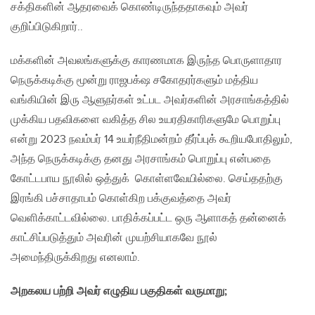
சக்திகளின் ஆதரவைக் கொண்டிருந்ததாகவும் அவர்
குறிப்பிடுகிறார்..
மக்களின் அவலங்களுக்கு காரணமாக இருந்த பொருளாதார
நெருக்கடிக்கு மூன்று ராஜபக்‌ஷ சகோதரர்களும் மத்திய
வங்கியின் இரு ஆளுநர்கள் உட்பட அவர்களின் அரசாங்கத்தில்
முக்கிய பதவிகளை வகித்த சில உயரதிகாரிகளுமே பொறுப்பு
என்று 2023 நவம்பர் 14 உயர்நீதிமன்றம் தீர்ப்புக் கூறியபோதிலும்,
அந்த நெருக்கடிக்கு தனது அரசாங்கம் பொறுப்பு என்பதை
கோட்டபாய நூலில் ஒத்துக் கொள்ளவேயில்லை. செய்ததற்கு
இரங்கி பச்சாதாபம் கொள்கிற பக்குவத்தை அவர்
வெளிக்காட்டவில்லை. பாதிக்கப்பட்ட ஒரு ஆளாகத் தன்னைக்
காட்சிப்படுத்தும் அவரின் முயற்சியாகவே நூல்
அமைந்திருக்கிறது எனலாம்.
அறகலய பற்றி அவர் எழுதிய பகுதிகள் வருமாறு
;