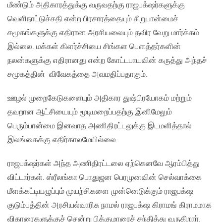
மீண்டும் அதிகாரத்துக்கு வருவதற்கு ராஜபக்‌ஷர்களுக்கு
வெளிநாட்டுச்சதி என்ற பிரசாரத்தையும் சிறுபான்மைச்
சமூகங்களுக்கு எதிரான அரசியலையும் தவிர வேறு மார்க்கம்
இல்லை. மக்கள் கிளர்ச்சியை சிங்கள பௌத்தர்களின்
நலன்களுக்கு எதிரானது என்ற கோட்டபாயவின் கருத்து அந்தச்
சமூகத்தின் விவேகத்தை அவமதிப்பதாகும்.
ஊழல் முறைகேடுகளையும் அதிகார துஷ்பிரயோகம் மற்றும்
தவறான ஆட்சியையும் மூடிமறைப்பதற்கு இனிமேலும்
பெரும்பான்மை இனவாத அணிதிரட்டலுக்கு இடமளித்தால்
இலங்கைக்கு எதிர்காலமேயில்லை.
ராஜபக்‌ஷர்கள் அந்த அணிதிரட்டலை ஏற்கெனவே ஆரம்பித்து
விட்டார்கள். ஸ்ரீலங்கா பொதுஜன பெரமுனவின் செல்வாக்கை
மீளக்கட்டியழுப்பும் முயற்சிகளை முன்னெடுக்கும் ராஜபக்‌ஷ
குடும்பத்தின் அரசியல்வாரிசு நாமல் ராஜபக்‌ஷ கிராமங் கிராமமாக
விகாரைகளுக்குச் சென்று பிக்குமாரைச் சந்தித்து வருகிறார்.