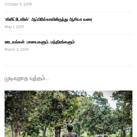
October 5, 2015
‘கிளிட்டோரிஸ்’: ஆப்பிரிக்காவிலிருந்து ஆசியா வரை
May 1, 2017
ஊடகங்கள்: மாயைகளும், மந்திரங்களும்
March 3, 2014
முடிவுறாத யுத்தம்…