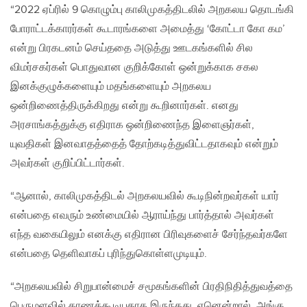
“2022 ஏப்ரில் 9 கொழும்பு காலிமுகத்திடலில் அறகலய தொடங்கி
போராட்டக்காரர்கள் கூடாரங்களை அமைத்து ‘கோட்டா கோ கம’
என்று பிரகடனம் செய்ததை அடுத்து ஊடகங்களில் சில
விமர்சகர்கள் பொதுவான குறிக்கோள் ஒன்றுக்காக சகல
இனக்குழுக்களையும் மதங்களையும் அறகலய
ஒன்றிணைத்திருக்கிறது என்று கூறினார்கள். எனது
அரசாங்கத்துக்கு எதிராக ஒன்றிணைந்த இளைஞர்கள்,
யுவதிகள் இனவாதத்தைத் தோற்கடித்துவிட்டதாகவும் என்றும்
அவர்கள் குறிப்பிட்டார்கள்.
“ஆனால், காலிமுகத்திடல் அறகலயவில் கூடிநின்றவர்கள் யார்
என்பதை எவரும் உண்மையில் ஆராய்ந்து பார்த்தால் அவர்கள்
எந்த வகையிலும் எனக்கு எதிரான பிரிவுகளைச் சேர்ந்தவர்களே
என்பதை தெளிவாகப் புரிந்துகொள்ளமுடியும்.
“அறகலயவில் சிறுபான்மைச் சமூகங்களின் பிரதிநிதித்துவத்தை
பெருமளவில் காணக்கூடியதாக இருந்தது. ஏனென்றால், அங்கு