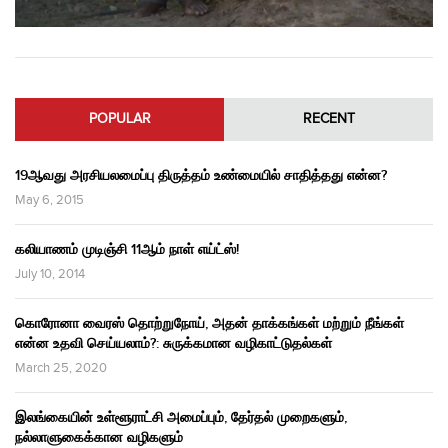
POPULAR
RECENT
19ஆவது அரசியலமைப்பு திருத்தம் உண்மையில் சாதித்தது என்ன?
May 6, 2015
கலியாணம் முடிஞ்சி 11ஆம் நாள் எய்ட்ஸ்!
July 10, 2014
கொரோனா வைரஸ் தொற்றுநோய், அதன் தாக்கங்கள் மற்றும் நீங்கள்
என்ன உதவி செய்யலாம்?: சுருக்கமான வழிகாட்டுதல்கள்
March 25, 2020
இலங்கையின் உள்ளூராட்சி அமைப்பும், தேர்தல் முறைகளும்,
நல்லாளுகைக்கான வழிகளும்