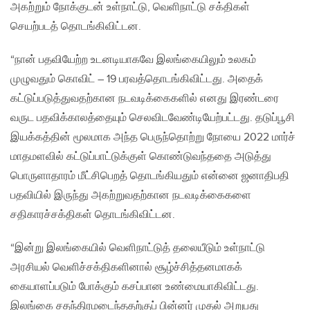
அகற்றும் நோக்குடன் உள்நாட்டு, வெளிநாட்டு சக்திகள்
செயற்படத் தொடங்கிவிட்டன.
“நான் பதவியேற்ற உடனடியாகவே இலங்கையிலும் உலகம்
முழுவதும் கொவிட் – 19 பரவத்தொடங்கிவிட்டது. அதைக்
கட்டுப்படுத்துவதற்கான நடவடிக்கைகளில் எனது இரண்டரை
வருட பதவிக்காலத்தையும் செலவிடவேண்டியேற்பட்டது. தடுப்பூசி
இயக்கத்தின் மூலமாக அந்த பெருந்தொற்று நோயை 2022 மார்ச்
மாதமளவில் கட்டுப்பாட்டுக்குள் கொண்டுவந்ததை அடுத்து
பொருளாதாரம் மீட்சிபெறத் தொடங்கியதும் என்னை ஜனாதிபதி
பதவியில் இருந்து அகற்றுவதற்கான நடவடிக்கைகளை
சதிகாரச்சக்திகள் தொடங்கிவிட்டன.
“இன்று இலங்கையில் வெளிநாட்டுத் தலையீடும் உள்நாட்டு
அரசியல் வெளிச்சக்திகளினால் சூழ்ச்சித்தனமாகக்
கையாளப்படும் போக்கும் கசப்பான உண்மையாகிவிட்டது.
இலங்கை சதந்திரமடைந்ததற்குப் பின்னர் முதல் அறுபது