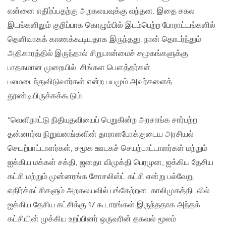
என்னை எதிர்ப்பதற்கு அறகலயவுக்கு வந்தன. இதை சகல
இடங்களிலும் குறிப்பாக கொழும்பில் இடம்பெற்ற போராட்டங்களில்
தெளிவாகக் காணக்கூடியதாக இருந்தது. நான் தொடர்ந்தும்
அதிகாரத்தில் இருந்தால் சிறுபான்மைச் சமூகங்களுக்கு
பாதகமான முறையில் சிங்கள பௌத்தர்கள்
பலமடைந்துவிடுவார்கள் என்ற பயமும் அவர்களைத்
தூண்டியிருக்கக்கூடும்.
“வெளிநாட்டு நிதியுதவியைப் பெறுகின்ற அரசாங்க சார்பற்ற
தன்னார்வ நிறுவனங்களின் தாராளபோக்குடைய அரசியல்
செயற்பாட்டாளர்கள், சமூக ஊடகச் செயற்பாட்டாளர்கள் மற்றும்
ஐக்கிய மக்கள் சக்தி, ஜனதா விமுக்தி பெரமுன, ஐக்கிய தேசிய
கட்சி மற்றும் முன்னரங்க சோசலிஸ்ட் கட்சி என்று பல்வேறு
எதிர்க்கட்சிகளும் அறகலயவில் பங்கேற்றன. காலிமுகத்திடலில்
ஐக்கிய தேசிய கட்சிக்கு 17 கூடாரங்கள் இருந்ததாக அந்தக்
கட்சியின் முக்கிய உறப்பினர் ஒருவரின் தகவல் மூலம்