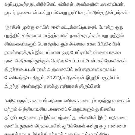
அறியமுடிந்தது. கிரிக்கெட் வீரர்கள், அவர்களின் மனைவிமார்,
நடிகர் நடிகைகள் என்று பல்வேறு தரப்பினரும் அங்கு நின்றார்கள்.
“நூலின் முன்னுரையில் நான் சுட்டிக்காட்டியதைப் போன்று ஒரு
புறத்தில் சிங்கள பௌத்தர்களின் நலன்களுக்கும் மறுபுறத்தில்
சிங்களவர்களும் பௌத்தர்களும் அல்லாத சகல பிரிவினரின்
நலன்களுக்கும் இடையிலான ஒரு போட்டியின் விளைவாகவே
நான் அதிகாரத்துக்குத் தெரிவு செய்யப்பட்டேன். கத்தோலிக்கத்
திருச்சபையுடன் நான் அதுவரையில் உன்னதமான உறவைப்
பேணிவந்தபோதிலும், 2021ஆம் ஆண்டின் இறுதிப்பகுதியில்
இருந்து அவர்களும் எனக்கு எதிராகத் திரும்பினர்.
“எரிபொருள், சமையல் எரிவாயு வரிசைகளையும் மருந்து வகைகள்
மற்றும் அத்தியாவசிய பாவனைப் பொருட்களுக்கு நிலவிய
தட்டுப்பாடுகளையும் இல்லாமற்செய்து மக்களின் இடர்பாடுகளை
தணிப்பதுதான் அறகலயவின் குறிக்கோள் என்று ஒரு எண்ணம்
எவருக்காவது இருந்திருந்தால் அது வெறும் மருட்சியே.