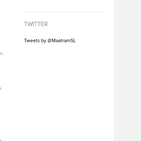
TWITTER
Tweets by @MaatramSL
்ட
.