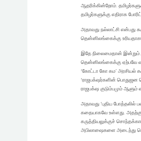
ஆதரிக்கின்றோம். தமிழர்களு
தமிழர்களுக்கு எதிராக போரிட்
அதாவது நல்லாட்சி என்பது 
தென்னிலங்கைக்கு உரியதாகவே’
இதே நிலைமைதான் இன்றும். 
தென்னிலங்கைக்கு ஏற்பவே வட
‘கோட்டா கோ கம’ அரசியல் கர
‘ராஜபக்‌ஷர்களின் பொதுஜன 
ராஜபக்‌ஷ குடும்பமும் ஆளும் வ
அதாவது ‘புதிய போத்தலில் 
கதையாகவே உள்ளது. அதற்கும்
கருத்தியலுக்குச் சொந்தக்கா
அபிலாஷைகளை அடைந்து கொள்