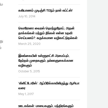
மே
கலியாணம் முடிஞ்சி 11ஆம் நாள் எய்ட்ஸ்!
July 10, 2014
கொரோனா வைரஸ் தொற்றுநோய், அதன்
தாக்கங்கள் மற்றும் நீங்கள் என்ன உதவி
செய்யலாம்?: சுருக்கமான வழிகாட்டுதல்கள்
து
March 25, 2020
்
இலங்கையின் உள்ளூராட்சி அமைப்பும்,
தேர்தல் முறைகளும், நல்லாளுகைக்கான
வழிகளும்
October 5, 2015
‘கிளிட்டோரிஸ்’: ஆப்பிரிக்காவிலிருந்து ஆசியா
வரை
May 1, 2017
ஊடகங்கள்: மாயைகளும், மந்திரங்களும்