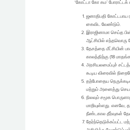
‘கோட்டா கோ கம’ போராட்டக
ஜனாதிபதி கோட்டபாய 
கைவிட வேண்டும்.
இராஜினாமா செய்த பின்
ஆட்சியில் எந்தவொரு 
தேசத்தை மீட்சியின் ப
காலத்திற்கு (18 மாதங்க
அரசியலமைப்புச் சட்டத
கூடிய விரைவில் நிறைவ
தற்போதைய நெருக்கடி
மற்றும் அனைத்து செய
நிலவும் சமூக பொருளாத
மாறியுள்ளது. எனவே, தற
நீண்டகால தீர்வுகள் த
தேர்ந்தெடுக்கப்பட்ட 