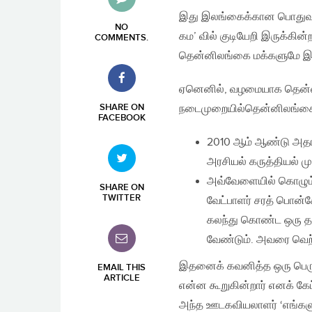
இது இலங்கைக்கான பொதுவான
NO
கம’ வில் குடியேறி இருக்கி
COMMENTS
.
தென்னிலங்கை மக்களுமே இந்
ஏனெனில், வழமையாக தென்னில
SHARE ON
நடைமுறையில்தென்னிலங்
FACEBOOK
2010 ஆம் ஆண்டு அதாவத
அரசியல் கருத்தியல் மு
அவ்வேளையில் கொழும்ப
SHARE ON
TWITTER
வேட்பாளர் சரத் பொன்ச
கலந்து கொண்ட ஒரு தம
வேண்டும். அவரை வெற்ற
இதனைக் கவனித்த ஒரு பெரு
EMAIL THIS
ARTICLE
என்ன கூறுகின்றார் எனக் கேட
அந்த ஊடகவியலாளர் ‘எங்களு