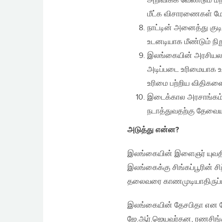
அறிவிக்க வேண்டும் மற
மீட்க விசாரணைகள் மே
நாட்டின் அனைத்து குட
உடனடியாக மீண்டும் நி
இலங்கையின் அரசியலம
அடிப்படை உரிமையாக உள
உரிமை பற்றிய விதிகளைப்
இடைக்கால அரசாங்கம் 
நடாத்துவதற்கு தேவையா
அடுத்து என்ன
?
இலங்கையின் இளைஞர் யுவதிகள்
இலங்கைக்கு சிங்கப்பூரின்
தலைவரை காணமுடியாதிருப்பத
இலங்கையின் தேசபிதா என போற
ஜே.ஆர்.ஜெயவர்தன, ரணசிங்