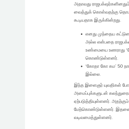
அதாவது ராஜபக்‌ஷர்களினதும்
வைத்துக் கொள்வதற்கு தொட
கூடியதாக இருக்கின்றது.
எனது முந்தைய கட்டுரை
அல்ல என்பதை ராஜபக்‌ஷ
உண்மையை உணராது ‘கோ
கொண்டுள்ளனர்.
‘கோதா கோ கம’ 50 நாட்
இல்லை.
இந்த இளைஞர் யுவதிகள் போர
அமைப்புக்களுடன் கலந்துரையா
ஏற்படுத்தியுள்ளனர். அதற்கு
மேற்கொண்டுள்ளனர். இதனை
வடிவமைத்துள்ளனர்.