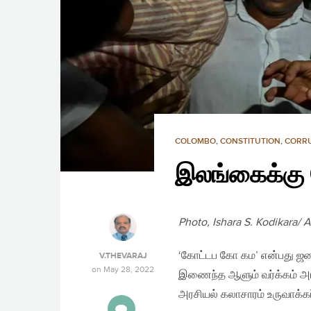
COLOMBO
,
CONSTITUTION
,
CORR
இலங்கைக்கு 
Photo, Ishara S. Kodikara/
‘கோட்டப கோ கம’ என்பது ஜனா
V.THEVARAJ
on
May 28, 2022
இணைந்த ஆளும் வர்க்கம் அரச
அரசியல் கலாசாரம் உருவாக்கப்