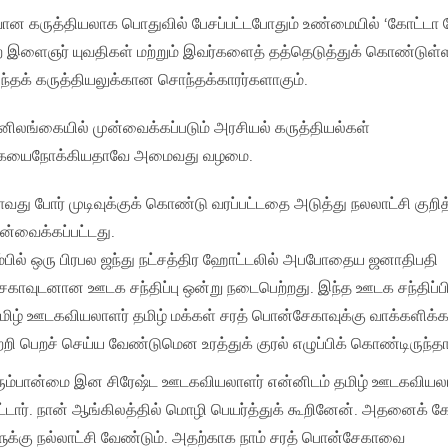
 கருத்தியலாக பொதுவில் பேசப்பட்டபோதும் உண்மையில் ‘கோட்டா
ன்ற இளைஞர் யுவதிகள் மற்றும் இவர்களைத் தத்தெடுத்துக் கொண்டுள
தக் கருத்தியலுக்கான சொந்தக்காரர்களாகும்.
ங்கையில் முன்வைக்கப்படும் அரசியல் கருத்தியல்கள்
கையைநோக்கியதாவே அமைவது வழமை.
ு போர் முடிவுக்குக் கொண்டு வரப்பட்டதை அடுத்து நலலாட்சி குறி
ன்வைக்கப்பட்டது.
ில் ஒரு பிரபல ஜந்து நட்சத்திர ஹோட்டலில் அபபோதைய ஜனாதிபதி
ேகாவுடனான ஊடக சந்திப்பு ஒன்று நடைபெற்றது. இந்த ஊடக சந்திப்பி
ிழ் ஊடகவியலாளர் தமிழ் மக்கள் சரத் பொன்சேகாவுக்கு வாக்களிக்
ி பெறச் செய்ய வேண்டுமென உரத்துக் குரல் எழுப்பிக் கொண்டிருந்தார
ம்பான்மை இன சிரேஷ்ட ஊடகவியலாளர் என்னிடம் தமிழ் ஊடகவியல
்டார். நான் ஆங்கிலத்தில் மொழி பெயர்த்துக் கூறினேன். அதனைக் கே
க்கு நல்லாட்சி வேண்டும். அதற்காக நாம் சரத் பொன்சேகாவை