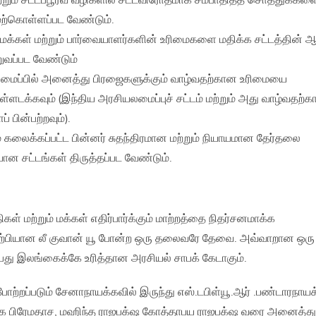
்றும் சட்டப்பூர்வ வழிகளில் சட்டவிரோதமாக சம்பாதித்த சொத்துக்கள
ற்கொள்ளப்பட வேண்டும்.
ிமக்கள் மற்றும் பார்வையாளர்களின் உரிமைகளை மதிக்க சட்டத்தின் ஆ
றுவப்பட வேண்டும்
ைப்பில் அனைத்து பிரஜைகளுக்கும் வாழ்வதற்கான உரிமையை
்ளடக்கவும் (இந்திய அரசியலமைப்புச் சட்டம் மற்றும் அது வாழ்வதற்
 பின்பற்றவும்).
கலைக்கப்பட்ட பின்னர் சுதந்திரமான மற்றும் நியாயமான தேர்தலை
ன சட்டங்கள் திருத்தப்பட வேண்டும்.
 மற்றும் மக்கள் எதிர்பார்க்கும் மாற்றத்தை நிதர்சனமாக்க
 சிற்பியான லீ குவான் யூ போன்ற ஒரு தலைவரே தேவை. அவ்வாறான ஒரு
ு இலங்கைக்கே உரித்தான அரசியல் சாபக் கேடாகும்.
்றப்படும் சேனாநாயக்கவில் இருந்து எஸ்.டபிள்யூ.ஆர் .பண்டாரநாயக
க பிரேமதாச, மஹிந்த ராஜபக்‌ஷ கோத்தாபய ராஜபக்‌ஷ வரை அனைத்து