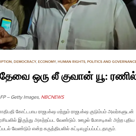
UPTION
,
DEMOCRACY
,
ECONOMY
,
HUMAN RIGHTS
,
POLITICS AND GOVERNANC
தேவை ஒரு லீ குவான் யூ: ரணில
 AFP – Getty Images,
NBCNEWS
திபதி கோட்டபாய ராஜபக்‌ஷ மற்றும் ராஜபக்‌ஷ குடும்பம் அவர்களுடன்
ியலில் இருந்து அகற்றப்பட வேண்டும். ஊழல் மோசடிகள் அற்ற புதிய
படல் வேண்டும் என்ற கருத்தியலில் கட்டிஎழுப்பப்பட்டதாகும்.