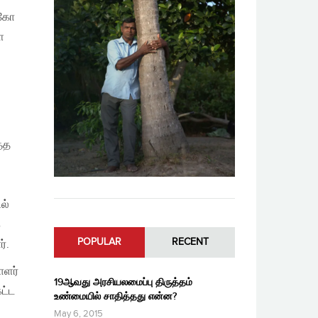
 கோ
்ள
த்த
ல்
க
POPULAR
RECENT
்.
ாளர்
19ஆவது அரசியலமைப்பு திருத்தம்
ட்ட
உண்மையில் சாதித்தது என்ன?
May 6, 2015